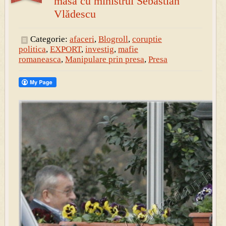
masă cu ministrul Sebastian
Vlădescu
Categorie:
afaceri
,
Blogroll
,
coruptie
politica
,
EXPORT
,
investig
,
mafie
romaneasca
,
Manipulare prin presa
,
Presa