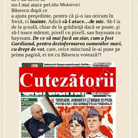
nu-l mai atace pe
Lidia Miskievici
Băsescu după ce
a ajuns preşedinte, pentru că şi-o iau oricum în
freză, ci
înainte
. Adică
să-l atace…de mic
. Să-l ia
de la şcoală, chiar de la grădiniţă dacă se poate, şi
să-l toace mărunt, pixell cu pixell, sau hayssam cu
hayssam.
De ce să mai facă un ziar, cum a fost
Gardianul, pentru dezinformarea oamenilor mari,
cu drept de vot
, care, orice minciună le-ai pune pe
prima pagină, ei tot cu Băsescu votează?!