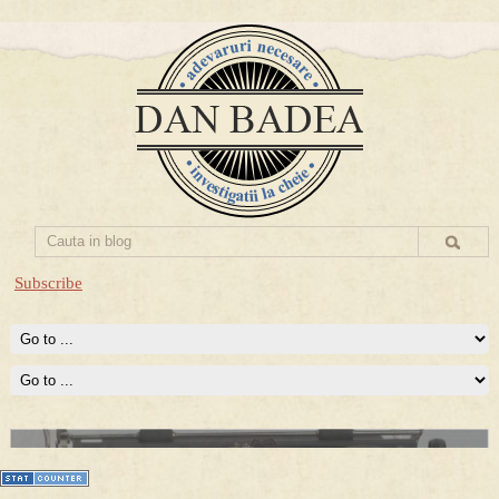
Subscribe
Prima mea carte publicata (Nemira)
Averea Presedintelui: prima lucrare despre controversatele
conturi secrete ale Securitatii.