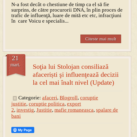
N-a fost decât o chestiune de timp ca el să fie
surprins, de către procurorii DNA, în plin proces de
trafic de influenţă, luare de mită etc etc, infracţiuni
în care Voicu e specialis...
Citeste mai mult
21
mart.
Soţia lui Stolojan consiliază
afaceriști şi influenţează decizii
la cel mai înalt nivel (Update)
Categorie:
afaceri
,
Blogroll
,
coruptie
justitie
,
coruptie politica
,
export
2
,
investig
,
Justitie
,
mafie romaneasca
,
spalare de
bani