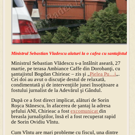
Ministrul Sebastian Vladescu alaturi la o cafea cu santajistul Ch
Ministrul Sebastian Vlădescu s-a întâlnit aseară, 27
martie, pe terasa Ambiance Caffe din Dorobanţi, cu
şantajistul Bogdan Chirieac – zis şi „
Pielea Pu…i
„.
Cei doi au avut o discuţie destul de relaxată,
condimentată şi de intervenţiile junei însoţitoare a
fostului jurnalist de la Adevărul şi Gândul.
După ce a fost direct implicat, alături de Sorin
Roşca Stănescu, în afacerea de şantaj la adresa
şefului ANI, Chirieac a fost
excomunicat
din
breasla jurnaliştilor, însă el a fost recuperat rapid
de Sorin Ovidiu Vîntu.
Cum Vîntu are mari probleme cu fiscul, una dintre