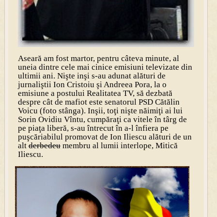
Aseară am fost martor, pentru câteva minute, al
uneia dintre cele mai cinice emisiuni televizate din
ultimii ani. Nişte inşi s-au adunat alături de
jurnaliştii Ion Cristoiu şi Andreea Pora, la o
emisiune a postului Realitatea TV, să dezbată
despre cât de mafiot este senatorul PSD Cătălin
Voicu (foto stânga). Inşii, toţi nişte năimiţi ai lui
Sorin Ovidiu Vîntu, cumpăraţi ca vitele în târg de
pe piaţa liberă, s-au întrecut în a-l înfiera pe
puşcăriabilul promovat de Ion Iliescu alături de un
alt
derbedeu
membru al lumii interlope, Mitică
Iliescu.