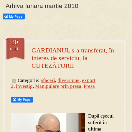
Arhiva lunara martie 2010
PRESA
Permise pentru vânătoarea de porci în costume, cu gulere albe
30
mart.
GARDIANUL s-a transferat, în
interes de serviciu, la
CUTEZĂTORII
Categorie:
afaceri
,
diversiune
,
export
2
,
investig
,
Manipulare prin presa
,
Presa
După eşecul
suferit în
ultima