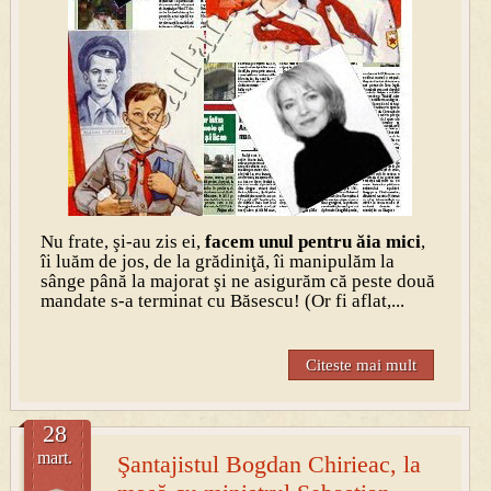
Nu frate, şi-au zis ei,
facem unul pentru ăia mici
,
îi luăm de jos, de la grădiniţă, îi manipulăm la
sânge până la majorat şi ne asigurăm că peste două
mandate s-a terminat cu Băsescu! (Or fi aflat,...
Citeste mai mult
28
mart.
Şantajistul Bogdan Chirieac, la