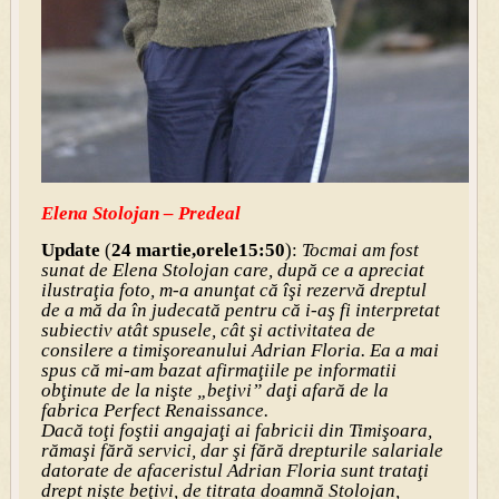
Elena Stolojan – Predeal
Update
(
24 martie,orele15:50
):
Tocmai am fost
sunat de Elena Stolojan care, după ce a apreciat
ilustraţia foto, m-a anunţat că îşi rezervă dreptul
de a mă da în judecată pentru că i-aş fi interpretat
subiectiv atât spusele, cât şi activitatea de
consilere a timişoreanului Adrian Floria. Ea a mai
spus că mi-am bazat afirmaţiile pe informatii
obţinute de la nişte „beţivi” daţi afară de la
fabrica Perfect Renaissance.
Dacă toţi foştii angajaţi ai fabricii din Timişoara,
rămaşi fără servici, dar şi fără drepturile salariale
datorate de afaceristul Adrian Floria sunt trataţi
drept nişte beţivi, de titrata doamnă Stolojan,