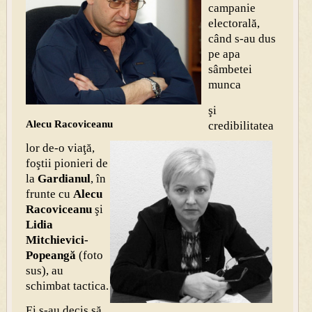
campanie
electorală,
când s-au dus
pe apa
sâmbetei
munca
şi
Alecu Racoviceanu
credibilitatea
lor de-o viaţă,
foştii pionieri de
la
Gardianul
, în
frunte cu
Alecu
Racoviceanu
şi
Lidia
Mitchievici-
Popeangă
(foto
sus), au
schimbat tactica.
Ei s-au decis să