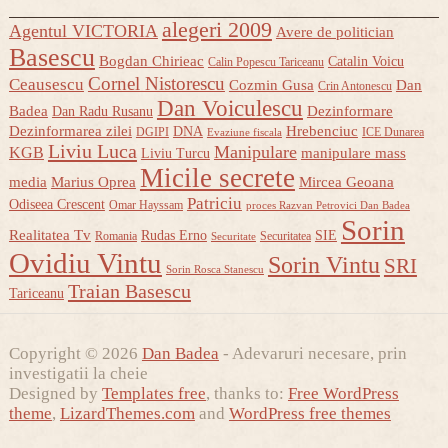
alegeri 2009
Agentul VICTORIA
Avere de politician
Basescu
Bogdan Chirieac
Catalin Voicu
Calin Popescu Tariceanu
Cornel Nistorescu
Ceausescu
Cozmin Gusa
Dan
Crin Antonescu
Dan Voiculescu
Badea
Dezinformare
Dan Radu Rusanu
Dezinformarea zilei
Hrebenciuc
DNA
DGIPI
ICE Dunarea
Evaziune fiscala
Liviu Luca
Manipulare
KGB
manipulare mass
Liviu Turcu
Micile secrete
media
Marius Oprea
Mircea Geoana
Patriciu
Odiseea Crescent
Omar Hayssam
proces Razvan Petrovici Dan Badea
Sorin
Realitatea Tv
Rudas Erno
SIE
Romania
Securitatea
Securitate
Ovidiu Vintu
Sorin Vintu
SRI
Sorin Rosca Stanescu
Traian Basescu
Tariceanu
Copyright © 2026
Dan Badea
- Adevaruri necesare, prin
investigatii la cheie
Designed by
Templates free
, thanks to:
Free WordPress
theme
,
LizardThemes.com
and
WordPress free themes