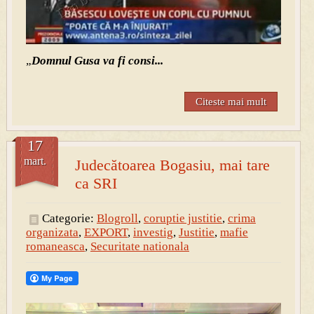
„
Domnul Gusa va fi consi...
Citeste mai mult
17
mart.
Judecătoarea Bogasiu, mai tare
ca SRI
Categorie:
Blogroll
,
coruptie justitie
,
crima
organizata
,
EXPORT
,
investig
,
Justitie
,
mafie
romaneasca
,
Securitate nationala