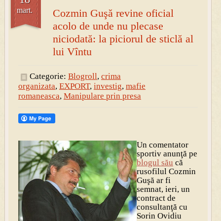
mart.
Cozmin Guşă revine oficial
acolo de unde nu plecase
niciodată: la piciorul de sticlă al
lui Vîntu
Categorie:
Blogroll
,
crima
organizata
,
EXPORT
,
investig
,
mafie
romaneasca
,
Manipulare prin presa
Un comentator
sportiv anunţă pe
blogul său
că
rusofilul Cozmin
Guşă ar fi
semnat, ieri, un
contract de
consultanţă cu
Sorin Ovidiu