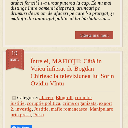
atunci femeii i s-a urcat puterea la cap. Ea nu mai
distinge între oamenii disperaţi, aruncaţi pe
drumuri de un om de afaceri pe care l-a protejat, şi
mafioţii din anturajul politic al lui bărbatu-său...
Citeste mai mult
19
mart.
Între ei, MAFIOŢII: Cătălin
Voicu înfierat de Bogdan
Chirieac la televiziunea lui Sorin
Ovidiu Vîntu
Categorie:
afaceri
,
Blogroll
,
coruptie
justitie
,
coruptie politica
,
crima organizata
,
export
2
,
investig
,
Justitie
,
mafie romaneasca
,
Manipulare
prin presa
,
Presa