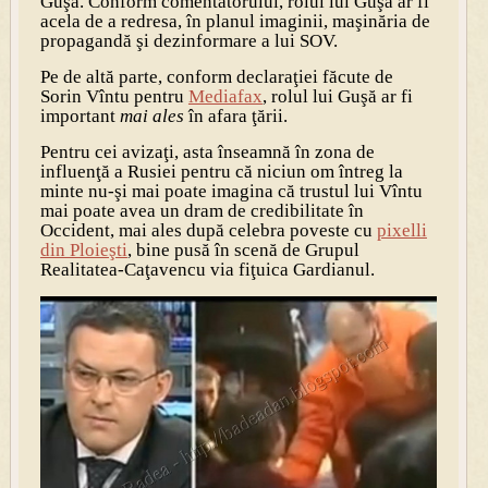
Guşă. Conform comentatorului, rolul lui Guşă ar fi
acela de a redresa, în planul imaginii, maşinăria de
propagandă şi dezinformare a lui SOV.
Pe de altă parte, conform declaraţiei făcute de
Sorin Vîntu pentru
Mediafax
, rolul lui Guşă ar fi
important
mai ales
în afara ţării.
Pentru cei avizaţi, asta înseamnă în zona de
influenţă a Rusiei pentru că niciun om întreg la
minte nu-şi mai poate imagina că trustul lui Vîntu
mai poate avea un dram de credibilitate în
Occident, mai ales după celebra poveste cu
pixelli
din Ploieşti
, bine pusă în scenă de Grupul
Realitatea-Caţavencu via fiţuica Gardianul.