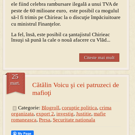
ele fiind celebra rambursare ilegală a unui TVA de
peste de 60 milioane euro, este posibil ca mogulul
să-l fi trimis pe Chirieac la o discuţie împăciuitoare
cu ministrul Finanţelor.
La fel, însă, este posibil ca şantajistul Chirieac
însuşi să pună la cale o nouă afacere cu Vlăd...
Citeste mai mult
25
mart.
Cătălin Voicu şi cei patruzeci de
mafioţi
Categorie:
Blogroll
,
coruptie politica
,
crima
organizata
,
export 2
,
investig
,
Justitie
,
mafie
romaneasca
,
Presa
,
Securitate nationala