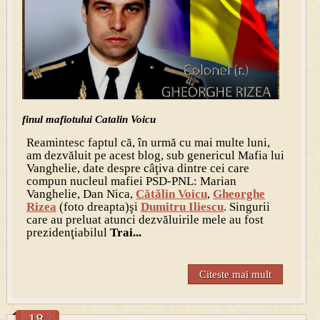
finul mafiotului Catalin Voicu
Reamintesc faptul că, în urmă cu mai multe luni,
am dezvăluit pe acest blog, sub genericul Mafia lui
Vanghelie, date despre câţiva dintre cei care
compun nucleul mafiei PSD-PNL: Marian
Vanghelie, Dan Nica,
Cătălin Voicu
,
Gheorghe
Rizea
(foto dreapta)şi
Dumitru Iliescu
. Singurii
care au preluat atunci dezvăluirile mele au fost
prezidenţiabilul
Trai...
Citeste mai mult
18