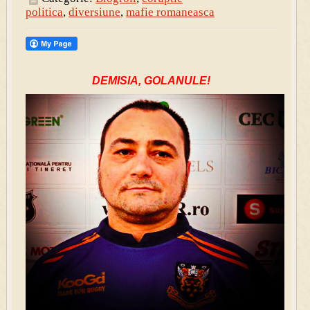
politica
,
diversiune
,
mafie romaneasca
DEMISIA, GOLANULE!