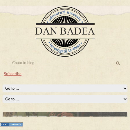
Subscribe
Prima mea carte publicata (Nemira)
Averea Presedintelui: prima lucrare despre controversatele
conturi secrete ale Securitatii.