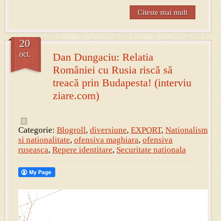
Citeste mai mult
20
oct.
Dan Dungaciu: Relatia
României cu Rusia riscă să
treacă prin Budapesta! (interviu
ziare.com)
Categorie:
Blogroll
,
diversiune
,
EXPORT
,
Nationalism
si nationalitate
,
ofensiva maghiara
,
ofensiva
ruseasca
,
Repere identitare
,
Securitate nationala