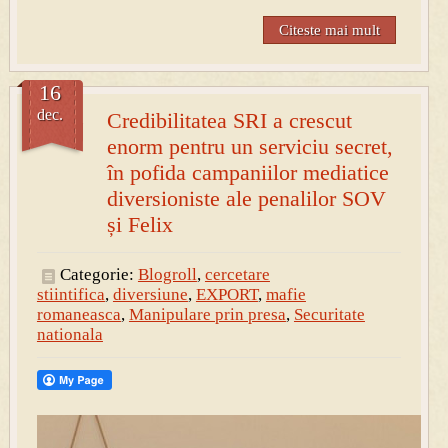
Citeste mai mult
16
dec.
Credibilitatea SRI a crescut
enorm pentru un serviciu secret,
în pofida campaniilor mediatice
diversioniste ale penalilor SOV
și Felix
Categorie:
Blogroll
,
cercetare
stiintifica
,
diversiune
,
EXPORT
,
mafie
romaneasca
,
Manipulare prin presa
,
Securitate
nationala