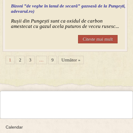
Bizoni ”de veghe în lanul de secară” gazoasă de la Pungești, 
adevarul.ro)
Rușii din Pungești sunt ca oxidul de carbon
amestecat cu gazul acela puturos de veceu rusesc...
Citeste mai mult
1
2
3
…
9
Următor »
Calendar