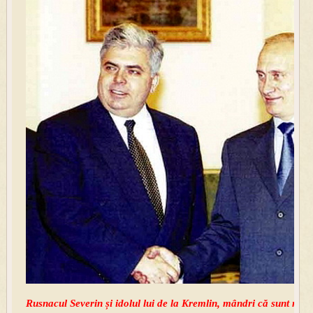
Rusnacul Severin și idolul lui de la Kremlin, mândri că sunt mâ