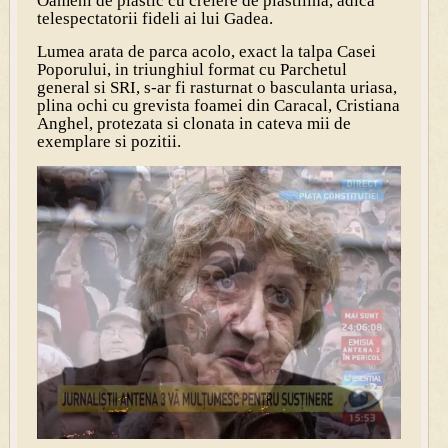
Oameni de plastic cu creiere de plastilina, adica
telespectatorii fideli ai lui Gadea.
Lumea arata de parca acolo, exact la talpa Casei
Poporului, in triunghiul format cu Parchetul
general si SRI, s-ar fi rasturnat o basculanta uriasa,
plina ochi cu grevista foamei din Caracal, Cristiana
Anghel, protezata si clonata in cateva mii de
exemplare si pozitii.