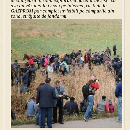
declanșează în zonă explorarea gazelor de șist, că
așa au văzut ei la tv sau pe internet, rușii de la
GAZPROM par complet invizibili pe câmpurile din
zonă, străjuite de jandarmi.