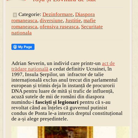
Categorie:
Dezinformare
,
Diaspora
romaneasca
,
diversiune
,
Justitie
,
mafie
romaneasca
,
ofensiva ruseasca
,
Securitate
nationala
Adrian Severin, un individ care printr-un
act de
trădare națională
a cedat definitiv Ucrainei, în
1997, Insula Șerpilor, un infractor de talie
internațională exclus anul trecut din parlamentul
european și trimis deja în instanță de procurorii
DNA pentru luare de mită și trafic de influență,
acuză sutele de mii de români din diaspora
numindu-i
fasciști și legionari
pentru că s-au
revoltat când au înțeles că guvernul putinist
condus de Ponta le-a interzis dreptul constituțional
de a-și alege președintele.