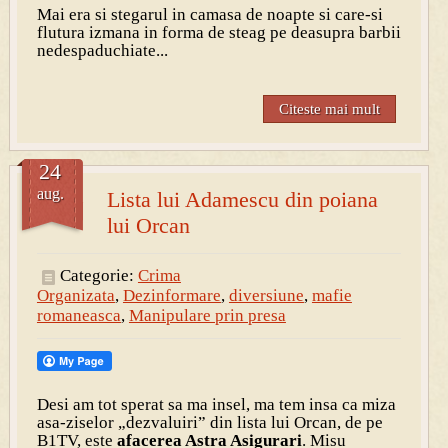
Mai era si stegarul in camasa de noapte si care-si
flutura izmana in forma de steag pe deasupra barbii
nedespaduchiate...
Citeste mai mult
24
aug.
Lista lui Adamescu din poiana
lui Orcan
Categorie:
Crima
Organizata
,
Dezinformare
,
diversiune
,
mafie
romaneasca
,
Manipulare prin presa
Desi am tot sperat sa ma insel, ma tem insa ca miza
asa-ziselor „dezvaluiri” din lista lui
Orcan
, de pe
B1TV, este
afacerea Astra Asigurari
. Misu