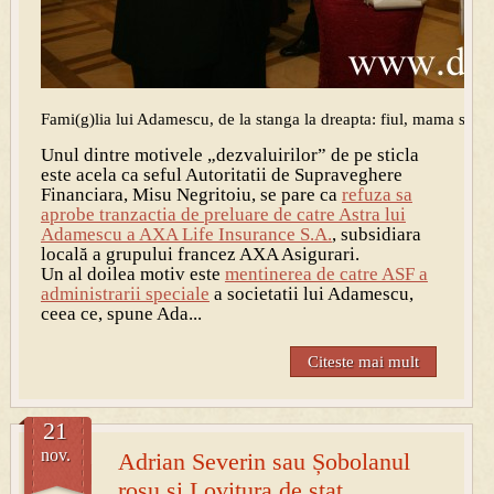
Fami(g)lia lui Adamescu, de la stanga la dreapta: fiul, mama si t
Unul dintre motivele „dezvaluirilor” de pe sticla
este acela ca seful Autoritatii de Supraveghere
Financiara, Misu Negritoiu, se pare ca
refuza sa
aprobe tranzactia de preluare de catre Astra lui
Adamescu a AXA Life Insurance S.A.
, subsidiara
locală a grupului francez AXA Asigurari.
Un al doilea motiv este
mentinerea de catre ASF a
administrarii speciale
a societatii lui Adamescu,
ceea ce, spune Ada...
Citeste mai mult
21
nov.
Adrian Severin sau Șobolanul
roșu și Lovitura de stat