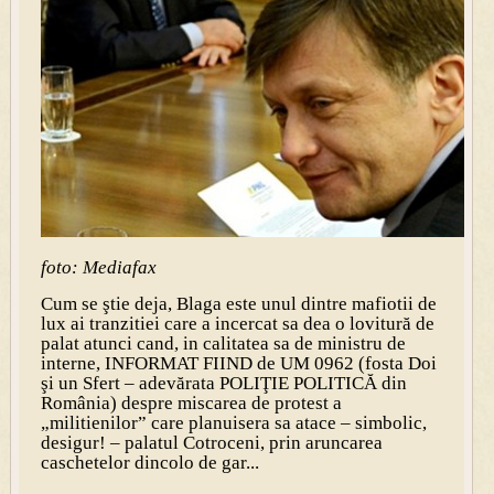
foto: Mediafax
Cum se ştie deja, Blaga este unul dintre mafiotii de
lux ai tranzitiei care a incercat sa dea o lovitură de
palat atunci cand, in calitatea sa de ministru de
interne, INFORMAT FIIND de UM 0962 (fosta Doi
şi un Sfert – adevărata POLIŢIE POLITICĂ din
România) despre miscarea de protest a
„militienilor” care planuisera sa atace – simbolic,
desigur! – palatul Cotroceni, prin aruncarea
caschetelor dincolo de gar...