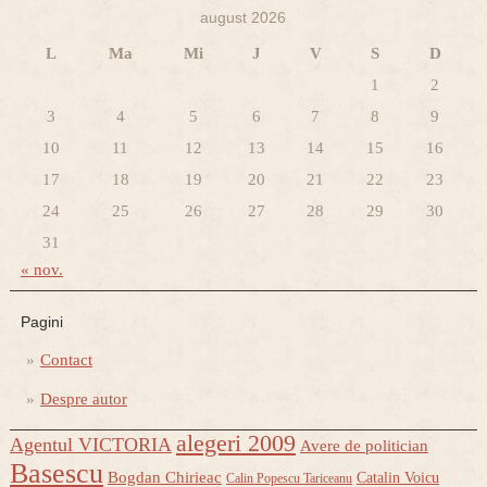
august 2026
L
Ma
Mi
J
V
S
D
1
2
3
4
5
6
7
8
9
10
11
12
13
14
15
16
17
18
19
20
21
22
23
24
25
26
27
28
29
30
31
« nov.
Pagini
Contact
Despre autor
alegeri 2009
Agentul VICTORIA
Avere de politician
Basescu
Bogdan Chirieac
Catalin Voicu
Calin Popescu Tariceanu