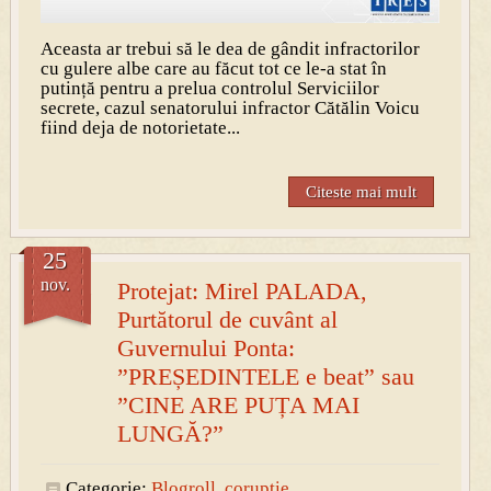
Aceasta ar trebui să le dea de gândit infractorilor
cu gulere albe care au făcut tot ce le-a stat în
putință pentru a prelua controlul Serviciilor
secrete, cazul senatorului infractor Cătălin Voicu
fiind deja de notorietate...
Citeste mai mult
25
nov.
Protejat: Mirel PALADA,
Purtătorul de cuvânt al
Guvernului Ponta:
”PREȘEDINTELE e beat” sau
”CINE ARE PUȚA MAI
LUNGĂ?”
Categorie:
Blogroll
,
coruptie