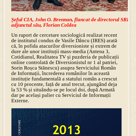
Șeful CIA, John O. Brennan, flancat de directorul SRI, G
adjunctul său, Florian Coldea
Un raport de cercetare sociologică realizat recent
de institutul condus de Vasile Dâncu (IRES) arată
că, în pofida atacurilor diversioniste și extrem de
dure ale unor instituții mass-media (Antena 3,
Cotidianul, Realitatea TV și puzderia de publicații
online controlată de Diversionistul nr 1 al patriei,
Sorin Roșca Stănescu) asupra Serviciului Român
de Informații, încrederea românilor în această
instituție fundamentală a statului român a crescut
cu 10 procente, față de anul trecut, ajungând deja
la 53 % și situându-se pe locul doi, după Armată
dar pe același palier cu Serviciul de Informații
Externe.