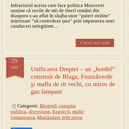
Infractorul acesta care face politica Moscovei
susține că zecile de mii de tineri români din
diaspora s-au aflat în slujba unor ”puteri străine”
interesate ”să controleze țara” prin impunerea unei
conduceri nelegitime...
Citeste mai mult
29
mai
Unificarea Dreptei – un „bordel”
construit de Blaga, Frunzăverde
şi mafia de rit vechi, cu miros de
gaz lampant
Categorie:
Blogroll
,
coruptie
politica
,
diversiune
,
Export 6
,
mafie
romaneasca
,
Manipulare prin presa