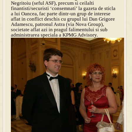
Negritoiu (seful ASF), precum si ceilalti
finantisti/securisti ‘consemnati’ la gazeta de sticla
a lui Oancea, fac parte dintr-un grup de interese
aflat in conflict deschis cu grupul lui Dan Grigore
Adamescu, patronul Astra (via Nova Group),
societate aflat azi in pragul falimentului si sub
administrarea speciala a KPMG Advisory.