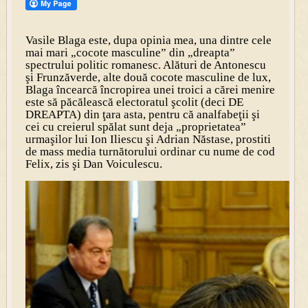
Vasile Blaga este, dupa opinia mea, una dintre cele
mai mari „cocote masculine” din „dreapta”
spectrului politic romanesc. Alături de Antonescu
şi Frunzăverde, alte două cocote masculine de lux,
Blaga încearcă încropirea unei troici a cărei menire
este să păcălească electoratul şcolit (deci DE
DREAPTA) din ţara asta, pentru că analfabeţii şi
cei cu creierul spălat sunt deja „proprietatea”
urmaşilor lui Ion Iliescu şi Adrian Năstase, prostiti
de mass media turnătorului ordinar cu nume de cod
Felix, zis şi Dan Voiculescu.