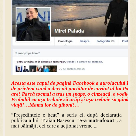
Acesta este capul de pagină Facebook a aurolacului Palad
de prieteni cand a devenit purtător de cuvânt al lui Ponta.
are! Parcă tocmai a tras un șnaps, o cinzeacă, o vodkă! P
Probabil că așa trebuie să arăți și așa trebuie să gândești
viață!…Mama lor de giboni!…
”Președintele e beat” a scris el, după declarația
publică a lui Traian Băsescu. ”
S-a matrafoxat
”, a
mai bălmăjit cel care a acționat vreme ...