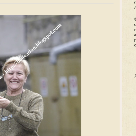
C
A
©