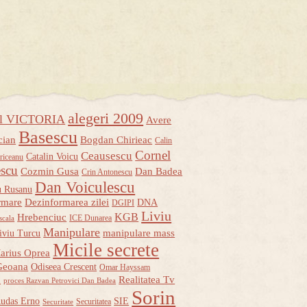
alegeri 2009
ul VICTORIA
Avere
Basescu
cian
Bogdan Chirieac
Calin
Cornel
Ceausescu
Catalin Voicu
riceanu
escu
Cozmin Gusa
Dan Badea
Crin Antonescu
Dan Voiculescu
u Rusanu
rmare
Dezinformarea zilei
DNA
DGIPI
Liviu
KGB
Hrebenciuc
ICE Dunarea
scala
Manipulare
manipulare mass
iviu Turcu
Micile secrete
arius Oprea
Geoana
Odiseea Crescent
Omar Hayssam
u
Realitatea Tv
proces Razvan Petrovici Dan Badea
Sorin
udas Erno
SIE
Securitatea
Securitate