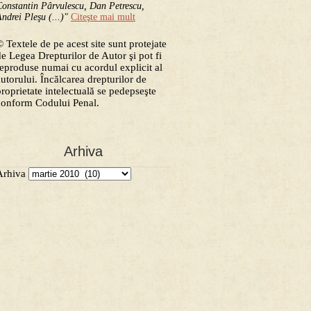
onstantin Pârvulescu, Dan Petrescu,
ndrei Pleşu (...)"
Citeşte mai mult
 Textele de pe acest site sunt protejate
de Legea Drepturilor de Autor şi pot fi
reproduse numai cu acordul explicit al
autorului. Încălcarea drepturilor de
proprietate intelectuală se pedepseşte
conform Codului Penal.
Arhiva
Arhiva