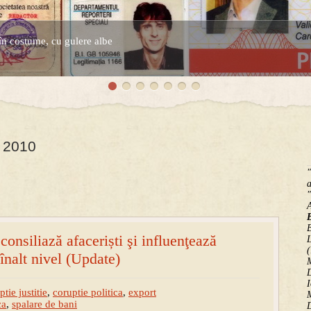
în costume, cu gulere albe
espre controversatele conturi secrete ale Securitatii.
e 2010
"
a
"
B
 consiliază afaceriști şi influenţează
(
 înalt nivel (Update)
M
D
I
ptie justitie
,
coruptie politica
,
export
M
ca
,
spalare de bani
D