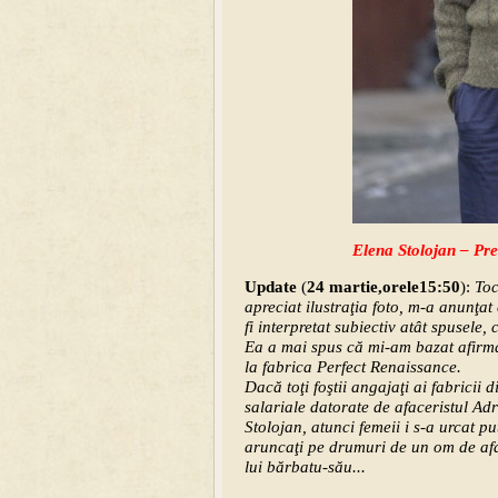
Elena Stolojan – Pr
Update
(
24 martie,orele15:50
):
Toc
apreciat ilustraţia foto, m-a anunţat
fi interpretat subiectiv atât spusele,
Ea a mai spus că mi-am bazat afirmaţi
la fabrica Perfect Renaissance.
Dacă toţi foştii angajaţi ai fabricii 
salariale datorate de afaceristul Adr
Stolojan, atunci femeii i s-a urcat p
aruncaţi pe drumuri de un om de aface
lui bărbatu-său...