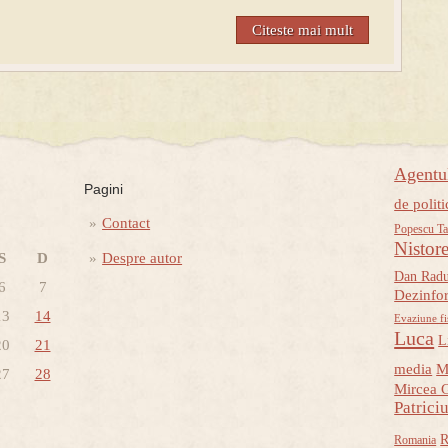
Citeste mai mult
Agent
Pagini
de politi
Contact
Popescu Ta
Nistor
S
D
Despre autor
Dan Rad
6
7
Dezinfo
13
14
Evaziune fi
Luca
L
20
21
media
M
27
28
Mircea 
Patrici
R
Romania