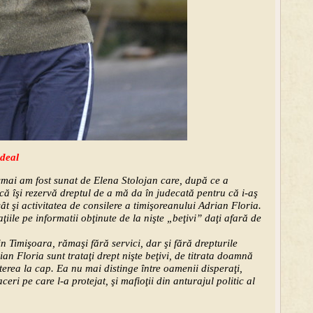
edeal
mai am fost sunat de Elena Stolojan care, după ce a
 că îşi rezervă dreptul de a mă da în judecată pentru că i-aş
 cât şi activitatea de consilere a timişoreanului Adrian Floria.
ile pe informatii obţinute de la nişte „beţivi” daţi afară de
din Timişoara, rămaşi fără servici, dar şi fără drepturile
ian Floria sunt trataţi drept nişte beţivi, de titrata doamnă
uterea la cap. Ea nu mai distinge între oamenii disperaţi,
ri pe care l-a protejat, şi mafioţii din anturajul politic al