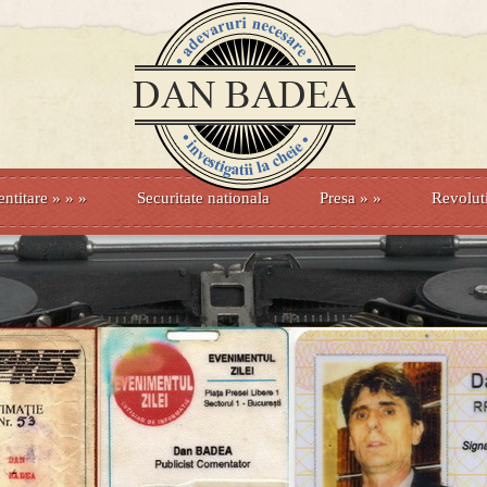
entitare
» »
»
Securitate nationala
Presa
»
»
Revolut