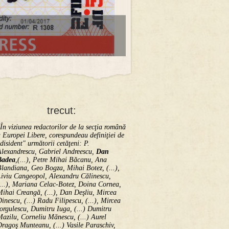
trecut:
În viziunea redactorilor de la secţia română
 Europei Libere, corespundeau definiţiei de
disident" următorii ce­tă­ţeni: P.
Alexandrescu, Gabriel Andreescu,
Dan
Badea
,(...), Petre Mihai Băcanu, Ana
landiana, Geo Bogza, Mihai Botez, (...),
Liviu Cangeopol, Alexandru Călinescu,
...), Mariana Celac-Botez, Doina Cornea,
ihai Creangă, (...), Dan Deşliu, Mircea
inescu, (...) Radu Filipescu, (...), Mircea
orgulescu, Dumitru Iuga, (...) Dumitru
azilu, Corneliu Mănescu, (...) Aurel
ragoş Munteanu, (...) Vasile Paraschiv,