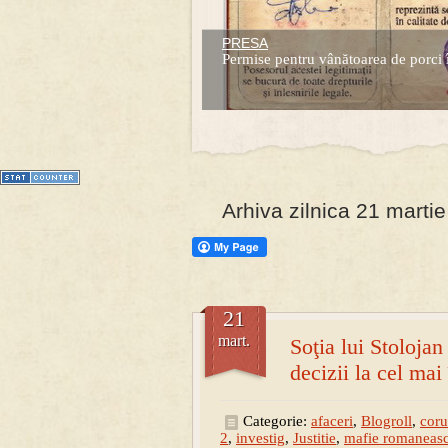
PRESA
Prima mea carte publicata (Nemira)
Permise pentru vânătoarea de porci 
Averea Presedintelui: prima lucrare d
1
2
3
4
5
6
7
Arhiva zilnica 21 marti
21
mart.
Soţia lui Stolojan
decizii la cel mai
Categorie:
afaceri
,
Blogroll
,
coru
2
,
investig
,
Justitie
,
mafie romaneas