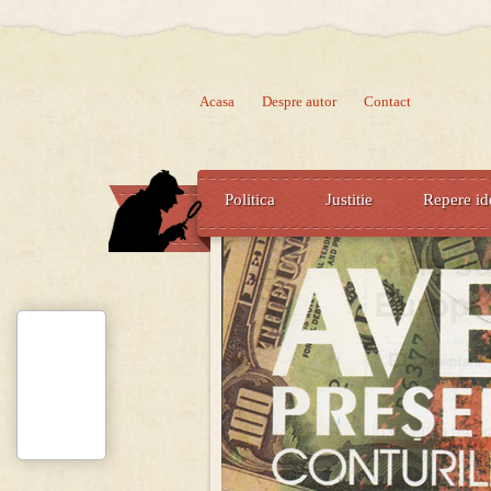
Acasa
Despre autor
Contact
Politica
Justitie
Repere id