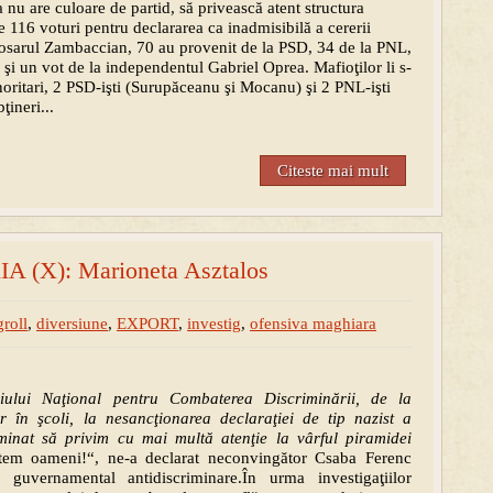
nu are culoare de partid, să privească atent structura
le 116 voturi pentru declararea ca inadmisibilă a cererii
 dosarul Zambaccian, 70 au provenit de la PSD, 34 de la PNL,
şi un vot de la independentul Gabriel Oprea. Mafioţilor li s-
noritari, 2 PSD-işti (Surupăceanu şi Mocanu) şi 2 PNL-işti
ţineri...
Citeste mai mult
A (X): Marioneta Asztalos
roll
,
diversiune
,
EXPORT
,
investig
,
ofensiva maghiara
iliului Naţional pentru Combaterea Discriminării, de la
or în şcoli, la nesancţionarea declaraţiei de tip nazist a
minat să privim cu mai multă atenţie la vârful piramidei
tem oameni!“, ne-a declarat neconvingător Csaba Ferenc
i guvernamental antidiscriminare.În urma investigaţiilor