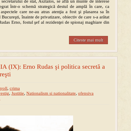
 secretarului de stat, Asztalos, se află un munte de interese
tegrat într-o schemă strategică destul de amplă în care, ca
 aspectele care ne-au atras atenţia a fost şi plasarea sa în
 Bucureşti, înainte de privatizare, obiectiv de care s-a arătat
 Rudas Erno, fostul şef al rezidenţei de spionaj maghiare din
Citeste mai mult
 (IX): Erno Rudas şi politica secretă a
reşti
roll
,
crima
vestig
,
Justitie
,
Nationalism si nationalitate
,
ofensiva
a