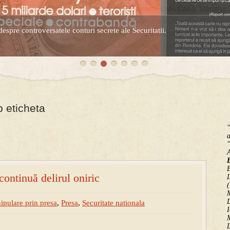
espre controversatele conturi secrete ale Securitatii.
l de disident.
 eticheta
"
a
"
B
continuă delirul oniric
(
M
D
ipulare prin presa
,
Presa
,
Securitate nationala
I
M
D