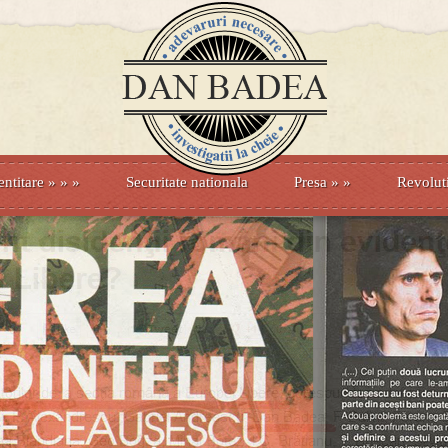
entitare
» »
»
Securitate nationala
Presa
»
»
Revolut