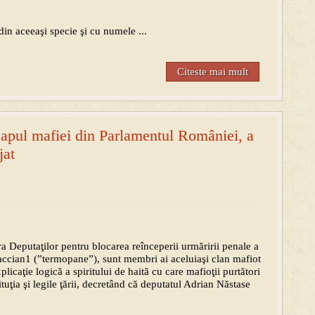
 din aceeaşi specie şi cu numele ...
Citeste mai mult
apul mafiei din Parlamentul României, a
jat
ra Deputaţilor pentru blocarea reînceperii urmăririi penale a
accian1 (”termopane”), sunt membri ai aceluiaşi clan mafiot
plicaţie logică a spiritului de haită cu care mafioţii purtători
tuţia şi legile ţării, decretând că deputatul Adrian Năstase