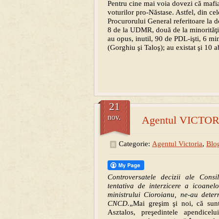
Pentru cine mai voia dovezi că mafia 
voturilor pro-Năstase. Astfel, din ce
Procurorului General referitoare la
8 de la UDMR, două de la minorităţi 
au opus, inutil, 90 de PDL-işti, 6 mi
(Gorghiu şi Taloş); au existat şi 10 ab
21
nov.
Agentul VICTORI
Categorie:
Agentul Victoria
,
Blog
Controversatele decizii ale Cons
tentativa de interzicere a icoanel
ministrului Cioroianu,
ne-au deter
CNCD.
„Mai greşim şi noi, că sun
Asztalos, preşedintele apendicelu