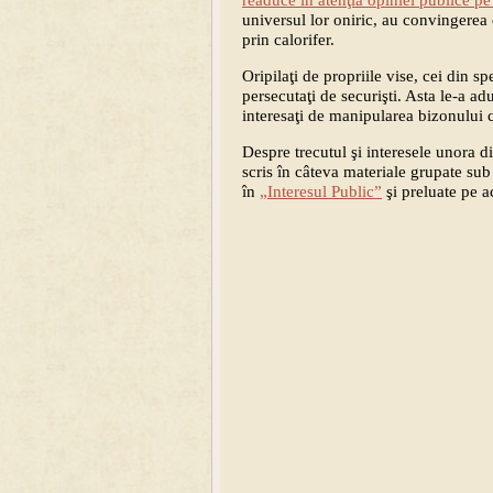
readuce în atenţia opiniei publice p
universul lor oniric, au convingerea c
prin calorifer.
Oripilaţi de propriile vise, cei din s
persecutaţi de securişti. Asta le-a ad
interesaţi de manipularea bizonului c
Despre trecutul şi interesele unora di
scris în câteva materiale grupate sub
în
„Interesul Public”
şi preluate pe a