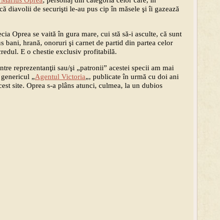
e Marius Oprea
, personaj din categoria celor care, în
ă diavolii de securişti le-au pus cip în măsele şi îi gazează
pecia Oprea se vaită în gura mare, cui stă să-i asculte, că sunt
us bani, hrană, onoruri şi carnet de partid din partea celor
redul. E o chestie exclusiv profitabilă.
ntre reprezentanţii sau/şi „patronii” acestei specii am mai
 genericul „
Agentul Victoria
„, publicate în urmă cu doi ani
cest site. Oprea s-a plâns atunci, culmea, la un dubios