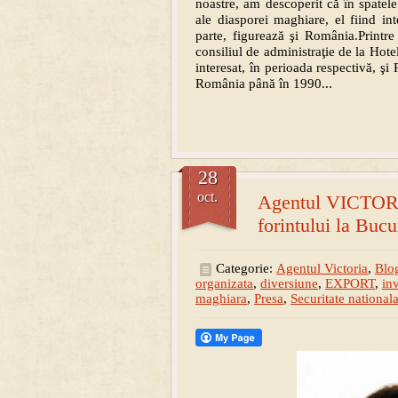
noastre, am descoperit că în spatele
ale diasporei maghiare, el fiind in
parte, figurează şi România.Printre
consiliul de administraţie de la Hotel
interesat, în perioada respectivă, şi
România până în 1990...
28
oct.
Agentul VICTORIA
forintului la Bucu
Categorie:
Agentul Victoria
,
Blog
organizata
,
diversiune
,
EXPORT
,
in
maghiara
,
Presa
,
Securitate national