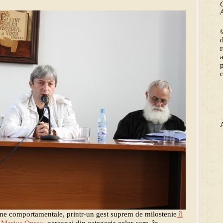
C
A
©
me comportamentale, printr-un gest suprem de milostenie
îl