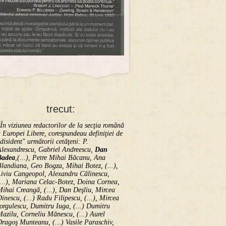
trecut:
În viziunea redactorilor de la secţia română
 Europei Libere, corespundeau definiţiei de
disident" următorii ce­tă­ţeni: P.
Alexandrescu, Gabriel Andreescu,
Dan
Badea
,(...), Petre Mihai Băcanu, Ana
landiana, Geo Bogza, Mihai Botez, (...),
Liviu Cangeopol, Alexandru Călinescu,
...), Mariana Celac-Botez, Doina Cornea,
ihai Creangă, (...), Dan Deşliu, Mircea
inescu, (...) Radu Filipescu, (...), Mircea
orgulescu, Dumitru Iuga, (...) Dumitru
azilu, Corneliu Mănescu, (...) Aurel
ragoş Munteanu, (...) Vasile Paraschiv,