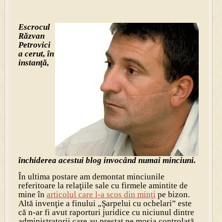
Escrocul
Răzvan
Petrovici
a cerut, în
instanţă,
închiderea acestui blog invocând numai minciuni.
În ultima postare am demontat minciunile
referitoare la relaţiile sale cu firmele amintite de
mine în
articolul care l-a scos din minţi
pe bizon.
Altă invenţie a finului „Şarpelui cu ochelari” este
că n-ar fi avut raporturi juridice cu niciunul dintre
administratorii care au prestat pe moşia controlată