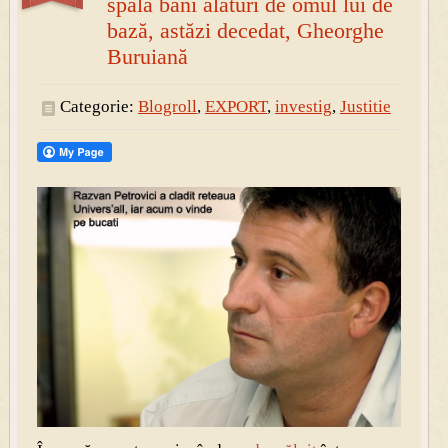
spăla bani alături de omul lui de
bază, astăzi decedat, Gheorghe
Buruiană
Categorie:
Blogroll
,
EXPORT
,
investig
,
Justitie