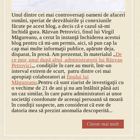
Unul dintre cei mai controversaţi oameni de afaceri
români, speriat de dezvăluirile şi conexiunile
făcute pe acest blog, a decis că e cazul să-mi
închidă gura. Răzvan Petrovici, finul lui Virgil
Măgureanu, a cerut în instanţă închiderea acestui
blog pentru că mi-am permis, aici, să pun cap la
cap mai multe informaţii publice, apărute deja,
disparat, în presă. Am prezentat, în materialul „
De
ce mor, unul după altul, administratorii lui Răzvan
Petrovici
„, condiţiile în care au murit, într-un
interval extrem de scurt, patru dintre cei mai
apropiaţi colaboratori ai
finului lui
Măgureanu
.Pentru că sunt ziarist de investigaţii cu
o vechime de 21 de ani şi nu am întâlnit până azi
un caz similar, în care patru administratori ai unor
societăţi coordonate de aceeaşi persoană să moară
în condiţii suspecte, am considerat că este de
datoria mea să prezint anomalia descoperită...
Citeste mai mult