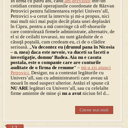
În urmă cu patru ani, când
am dezvăluit
într-un
cotidian central operaţiunile coordonate de Răzvan
Petrovici pentru falimentarea reţelei Univers’all,
Petrovici s-a cerut la interviu şi mi-a propus, nici
mai mult nici mai puţin decât plata unei deplasări
în Cipru, pentru a mă convinge că off-shorurile
care controlează firmele administrate, alternativ, de
el si de ceilalti tovarasi, nu sunt găzduite de o
căsuţă poştală, cum credeam eu, ci de o clădire
serioasă. „
Va decontez eu (drumul pana în Nicosia
– n. mea) daca este nevoie, va duceti sa faceti o
investigaţie, domnu’ Badea. Aia nu e casuta
postala, este o companie care are conturile
auditate de o firma de renume
” –
mi-a zis atunci
Petrovici.
Desigur, nu a contestat legăturile cu
Univers’all, sau cu administratorii care aveau să
moară în mod suspect ulterior. Astăzi el spune că
NU ARE
legături cu Univers’all, sau cu celelalte
firme amintite de mine şi
nu a avut
niciun fel d...
Citeste mai mult
13