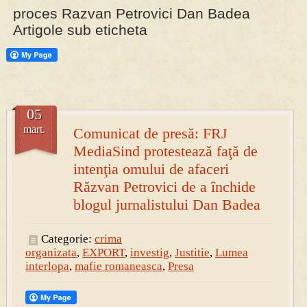
proces Razvan Petrovici Dan Badea
Artigole sub eticheta
PRESA
Permise pentru vânătoarea de porci în costume, cu gulere albe
05
mart.
Comunicat de presă: FRJ
MediaSind protestează faţă de
intenţia omului de afaceri
Răzvan Petrovici de a închide
blogul jurnalistului Dan Badea
Categorie:
crima
organizata
,
EXPORT
,
investig
,
Justitie
,
Lumea
interlopa
,
mafie romaneasca
,
Presa