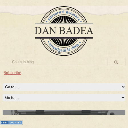
Subscribe
Prima mea carte publicata (Nemira)
Averea Presedintelui: prima lucrare despre controversatele
conturi secrete ale Securitatii.