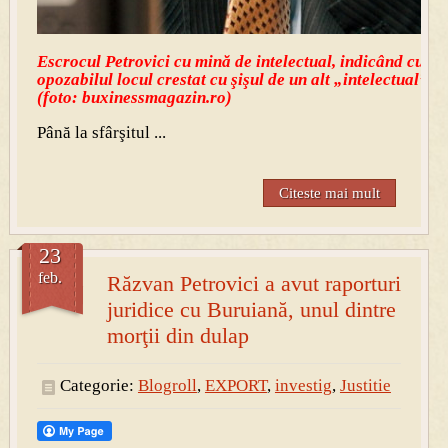
Escrocul Petrovici cu mină de intelectual, indicând cu
opozabilul locul crestat cu şişul de un alt „intelectual”
(foto: buxinessmagazin.ro)
Până la sfârşitul ...
Citeste mai mult
23
feb.
Răzvan Petrovici a avut raporturi
juridice cu Buruiană, unul dintre
morţii din dulap
Categorie:
Blogroll
,
EXPORT
,
investig
,
Justitie