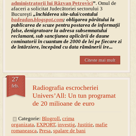
administratorii lui Răzvan Petrovici
”
. Omul de
afaceri a solicitat Judecătoriei sectorului 3
Bucureşti
„închiderea site-ului/contului
badeadan.blogspot.com
; obligarea pârâtului la
publicarea de scuze pentru postarea de informaţii
false, denigratoare la adresa subsemnatului
reclamant, sub sancţiunea aplicării de daune
cominatorii în cuantum de 2000 de lei pe fiecare zi
de întârziere, începând cu data rămânerii ire...
Citeste mai mult
27
feb.
Radiografia escrocheriei
Univers’All: Un tun programat
de 20 milioane de euro
Categorie:
Blogroll
,
crima
organizata
,
EXPORT
,
investig
,
Justitie
,
mafie
romaneasca
,
Presa
,
spalare de bani