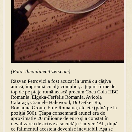
(Foto: theonlinecitizen.com)
Răzvan Petrovici a fost acuzat în urmă cu câţiva
ani că, împreună cu alţi complici, a ţepuit firme de
top de pe piaţa românească precum Coca Cola HBC
Romania, Elgeka-Ferfelis Romania, Avicola
Calaraşi, Cramele Halewood, Dr Oetker Ro,
Romaqua Group, Elite Romania, etc etc (până pe la
poziţia 500). Ţeapa consemnată atunci era de
aproximativ 20 milioane de euro şi a constat în
devalizarea de active a societăţii Univers’All, după
ce falimentul acesteia devenise inevitabil. Aşa se