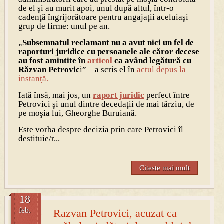
de el şi au murit apoi, unul după altul, într-o
cadenţă îngrijorătoare pentru angajaţii aceluiaşi
grup de firme: unul pe an.
„
Subsemnatul reclamant nu a avut nici un fel de
raporturi juridice cu persoanele ale căror decese
au fost amintite în
articol
ca având legătură cu
Răzvan Petrovic
i” – a scris el în
actul depus la
instanţă.
Iată însă, mai jos, un
raport juridic
perfect între
Petrovici şi unul dintre decedaţii de mai târziu, de
pe moşia lui, Gheorghe Buruiană.
Este vorba despre decizia prin care Petrovici îl
destituie/r...
Citeste mai mult
18
feb.
Razvan Petrovici, acuzat ca