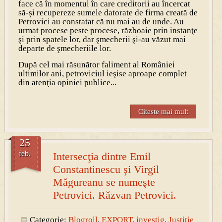
face că în momentul în care creditorii au încercat
să-şi recupereze sumele datorate de firma creată de
Petrovici au constatat că nu mai au de unde. Au
urmat procese peste procese, războaie prin instanţe
şi prin spatele lor, dar şmecherii şi-au văzut mai
departe de şmecheriile lor.
După cel mai răsunător faliment al României
ultimilor ani, petroviciul ieşise aproape complet
din atenţia opiniei publice...
Citeste mai mult
25
feb.
Intersecţia dintre Emil
Constantinescu şi Virgil
Măgureanu se numeşte
Petrovici. Răzvan Petrovici.
Categorie:
Blogroll
,
EXPORT
,
investig
,
Justitie