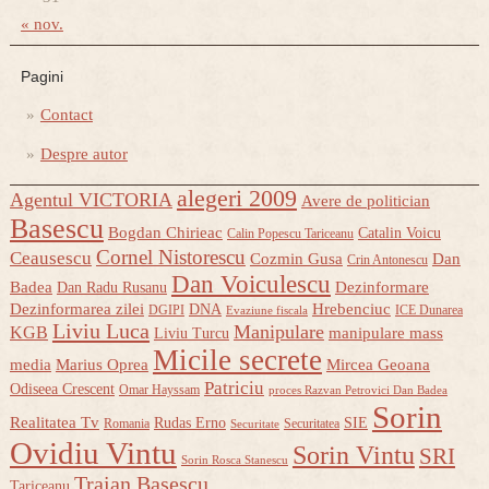
« nov.
Pagini
Contact
Despre autor
alegeri 2009
Agentul VICTORIA
Avere de politician
Basescu
Bogdan Chirieac
Catalin Voicu
Calin Popescu Tariceanu
Cornel Nistorescu
Ceausescu
Cozmin Gusa
Dan
Crin Antonescu
Dan Voiculescu
Badea
Dezinformare
Dan Radu Rusanu
Dezinformarea zilei
Hrebenciuc
DNA
DGIPI
ICE Dunarea
Evaziune fiscala
Liviu Luca
Manipulare
KGB
manipulare mass
Liviu Turcu
Micile secrete
media
Marius Oprea
Mircea Geoana
Patriciu
Odiseea Crescent
Omar Hayssam
proces Razvan Petrovici Dan Badea
Sorin
Realitatea Tv
Rudas Erno
SIE
Romania
Securitatea
Securitate
Ovidiu Vintu
Sorin Vintu
SRI
Sorin Rosca Stanescu
Traian Basescu
Tariceanu