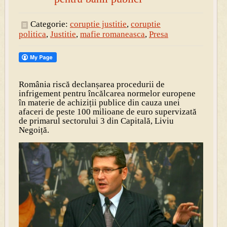
Categorie:
coruptie justitie
,
coruptie
politica
,
Justitie
,
mafie romaneasca
,
Presa
România riscă declanșarea procedurii de
infrigement pentru încălcarea normelor europene
în materie de achiziții publice din cauza unei
afaceri de peste 100 milioane de euro supervizată
de primarul sectorului 3 din Capitală, Liviu
Negoiță.