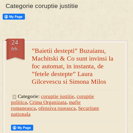
Categorie coruptie justitie
24
feb.
”Baietii destepti” Buzaianu,
Machitski & Co sunt invinsi la
foc automat, in instanta, de
”fetele destepte” Laura
Gilcevescu si Simona Milos
Categorie:
coruptie justitie
,
coruptie
politica
,
Crima Organizata
,
mafie
romaneasca
,
ofensiva ruseasca
,
Securitate
nationala