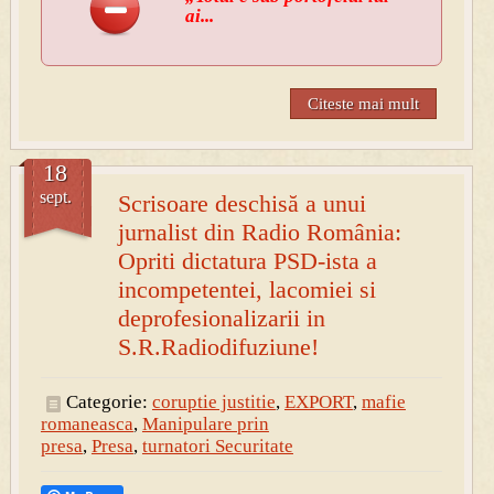
ai...
Citeste mai mult
18
sept.
Scrisoare deschisă a unui
jurnalist din Radio România:
Opriti dictatura PSD-ista a
incompetentei, lacomiei si
deprofesionalizarii in
S.R.Radiodifuziune!
Categorie:
coruptie justitie
,
EXPORT
,
mafie
romaneasca
,
Manipulare prin
presa
,
Presa
,
turnatori Securitate