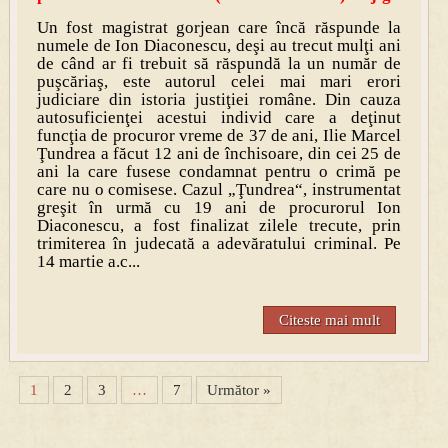
Un fost magistrat gorjean care încă răspunde la
numele de Ion Diaconescu, deşi au trecut mulţi ani
de când ar fi trebuit să răspundă la un număr de
puşcăriaş, este autorul celei mai mari erori
judiciare din istoria justiţiei române. Din cauza
autosuficienţei acestui individ care a deţinut
funcţia de procuror vreme de 37 de ani, Ilie Marcel
Ţundrea a făcut 12 ani de închisoare, din cei 25 de
ani la care fusese condamnat pentru o crimă pe
care nu o comisese. Cazul „Ţundrea“, instrumentat
greşit în urmă cu 19 ani de procurorul Ion
Diaconescu, a fost finalizat zilele trecute, prin
trimiterea în judecată a adevăratului criminal. Pe
14 martie a.c...
Citeste mai mult
1
2
3
…
7
Următor »