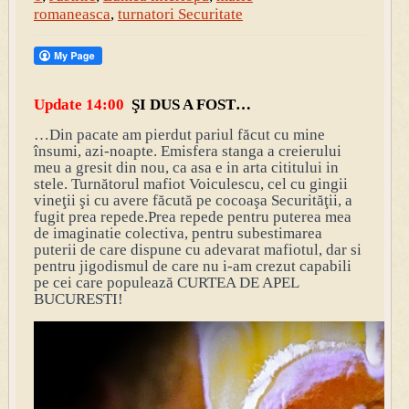
romaneasca
,
turnatori Securitate
Update 14:00
ŞI DUS A FOST…
…Din pacate am pierdut pariul făcut cu mine
însumi, azi-noapte. Emisfera stanga a creierului
meu a gresit din nou, ca asa e in arta cititului in
stele. Turnătorul mafiot Voiculescu, cel cu gingii
vineţii şi cu avere făcu
tă pe cocoaşa Securităţii, a
fugit prea repede.
Prea repede pentru puterea mea
de imaginatie colectiva, pentru subestimarea
puterii de care dispune cu adevarat mafiotul, dar si
pentru jigodismul de care nu i-am crezut capabili
pe cei care populează CURTEA DE APEL
BUCURESTI!