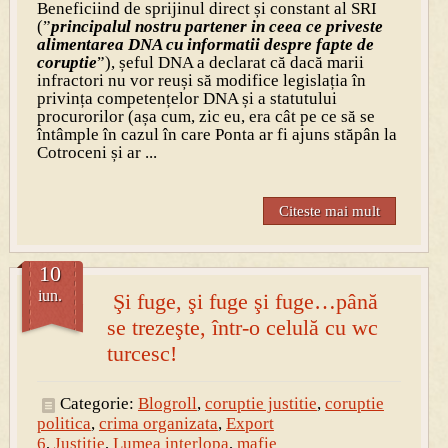
Beneficiind de sprijinul direct și constant al SRI
(”
principalul nostru partener in ceea ce priveste
alimentarea DNA cu informatii despre fapte de
coruptie
”), șeful DNA a declarat că dacă marii
infractori nu vor reuși să modifice legislația în
privința competențelor DNA și a statutului
procurorilor (așa cum, zic eu, era cât pe ce să se
întâmple în cazul în care Ponta ar fi ajuns stăpân la
Cotroceni și ar ...
Citeste mai mult
10
iun.
Şi fuge, şi fuge şi fuge…până
se trezeşte, într-o celulă cu wc
turcesc!
Categorie:
Blogroll
,
coruptie justitie
,
coruptie
politica
,
crima organizata
,
Export
6
,
Justitie
,
Lumea interlopa
,
mafie