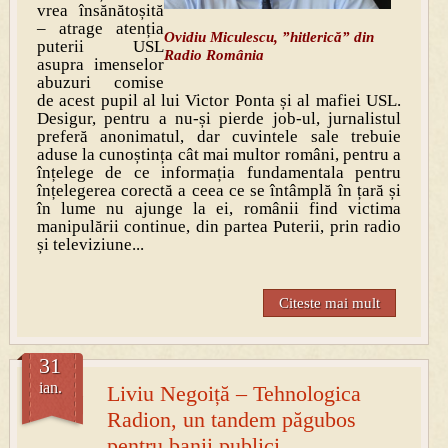
vrea însănătoșită
– atrage atenția
Ovidiu Miculescu, ”hitlerică” din
puterii USL
Radio România
asupra imenselor
abuzuri comise
de acest pupil al lui Victor Ponta și al mafiei USL.
Desigur, pentru a nu-și pierde job-ul, jurnalistul
preferă anonimatul, dar cuvintele sale trebuie
aduse la cunoștința cât mai multor români, pentru a
înțelege de ce informația fundamentala pentru
înțelegerea corectă a ceea ce se întâmplă în țară și
în lume nu ajunge la ei, românii find victima
manipulării continue, din partea Puterii, prin radio
și televiziune...
Citeste mai mult
31
ian.
Liviu Negoiță – Tehnologica
Radion, un tandem păgubos
pentru banii publici