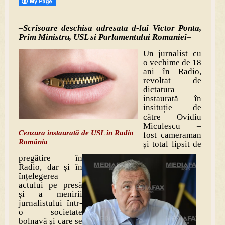
–
Scrisoare deschisa adresata d-lui Victor Ponta,
Prim Ministru, USL si Parlamentului Romaniei
–
Un jurnalist cu
o vechime de 18
ani în Radio,
revoltat de
dictatura
instaurată în
insituție de
către Ovidiu
Miculescu –
Cenzura instaurată de USL în Radio
fost cameraman
România
și total lipsit de
pregătire în
Radio, dar și în
înțelegerea
actului pe presă
și a menirii
jurnalistului într-
o societate
bolnavă și care se