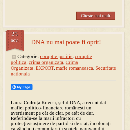
Citeste mai mult
25
nov.
DNA nu mai poate fi oprit!
Categorie:
coruptie justitie
,
coruptie
politica
,
crima organizata
,
Crima
Organizata
,
EXPORT
,
mafie romaneasca
,
Securitate
nationala
Laura Codruța Kovesi, șeful DNA, a recent dat
mafiei politico-financiare românești un
avertisment pe cât de clar, pe atât de dur.
Referindu-se la marii infractori cu
protecție/susținere de partid si de stat, încolonați
ca gândacii comunitari în spatele paravanului