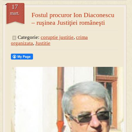
17
mart.
Fostul procuror Ion Diaconescu
– ruşinea Justiţiei româneşti
Categorie:
coruptie justitie
,
crima
organizata
,
Justitie