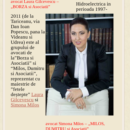
avocat Laura Gilcevescu –
Hidroelectrica in
„BORZA si Asociatii”
perioada 1997-
2011 (de la
Tariceanu, via
Dan Ioan
Popescu, pana la
Videanu si
Udrea) este al
grupului de
avocati de
la”Borza si
Asociatii” si
“Milos, Dumitru
si Asociatii”,
reprezentat cu
maiestrie de
”fetele
deștepte”
Laura
Gilcevescu
si
Simona Milos
avocat Simona Milos – „MILOS,
DUMITRU si Asociatii”