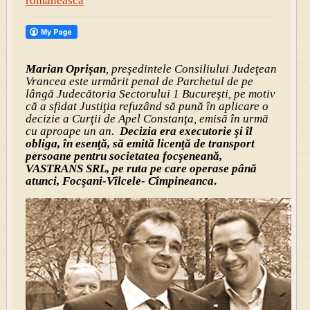
romaneasca
Marian Oprişan
, preşedintele Consiliului Judeţean
Vrancea este urmărit penal de Parchetul de pe
lângă Judecătoria Sectorului 1 Bucureşti, pe motiv
că a sfidat Justiţia refuzând să pună în aplicare o
decizie a Curţii de Apel Constanţa, emisă în urmă
cu aproape un an.
Decizia era executorie şi îl
obliga, în esenţă, să emită licenţă de transport
persoane pentru societatea focşeneană,
VASTRANS SRL, pe ruta pe care operase până
atunci, Focşani-Vîlcele- Cîmpineanca
.