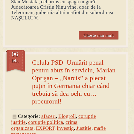
Stan Mustata, cel prins cu spaga in gură!
Judecătoarea Cristiu Ninu vine, doar, de la
Teleorman, gubernia altui mafiot din subordinea
NAŞULUI V...
Citeste mai mult
06
feb.
Celula PSD: Urmărit penal
pentru abuz în serviciu, Marian
Oprişan – „Narcis” a plecat
puţin în Germania chiar când
trebuia să dea ochi cu…
procurorul!
Categorie:
afaceri
,
Blogroll
,
coruptie
justitie
,
coruptie politica
,
crima
organizata
,
EXPORT
,
investig
,
Justitie
,
mafie