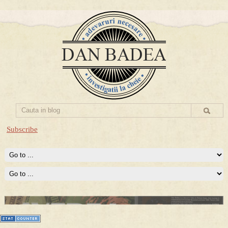
Subscribe
Prima mea carte publicata (Nemira)
Averea Presedintelui: prima lucrare despre controversatele
conturi secrete ale Securitatii.