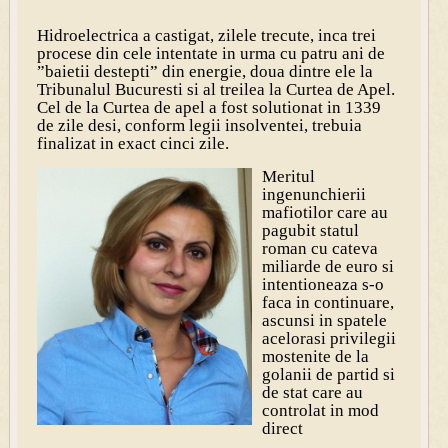
Hidroelectrica a castigat, zilele trecute, inca trei
procese din cele intentate in urma cu patru ani de
”baietii destepti” din energie, doua dintre ele la
Tribunalul Bucuresti si al treilea la Curtea de Apel.
Cel de la Curtea de apel a fost solutionat in 1339
de zile desi, conform legii insolventei, trebuia
finalizat in exact cinci zile.
Meritul
ingenunchierii
mafiotilor care au
pagubit statul
roman cu cateva
miliarde de euro si
intentioneaza s-o
faca in continuare,
ascunsi in spatele
acelorasi privilegii
mostenite de la
golanii de partid si
de stat care au
controlat in mod
direct