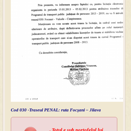
Cod 030 -Traseul PENAL: ruta Focşani – Jilava
„Totul e sub portofelul lui