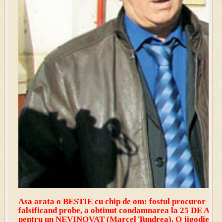
Asa arata o BESTIE cu chip de om: fostul procuror Ion 
falsificand probe, a obtinut condamnarea la 25 DE 
pentru un NEVINOVAT (Marcel Tundrea). O jigodie!