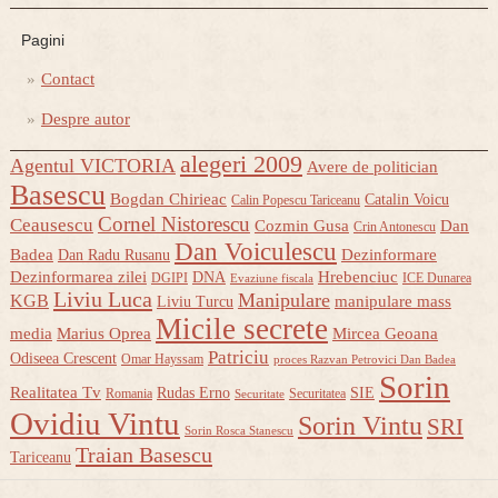
Pagini
Contact
Despre autor
alegeri 2009
Agentul VICTORIA
Avere de politician
Basescu
Bogdan Chirieac
Catalin Voicu
Calin Popescu Tariceanu
Cornel Nistorescu
Ceausescu
Cozmin Gusa
Dan
Crin Antonescu
Dan Voiculescu
Badea
Dezinformare
Dan Radu Rusanu
Dezinformarea zilei
Hrebenciuc
DNA
DGIPI
ICE Dunarea
Evaziune fiscala
Liviu Luca
Manipulare
KGB
manipulare mass
Liviu Turcu
Micile secrete
media
Marius Oprea
Mircea Geoana
Patriciu
Odiseea Crescent
Omar Hayssam
proces Razvan Petrovici Dan Badea
Sorin
Realitatea Tv
Rudas Erno
SIE
Romania
Securitatea
Securitate
Ovidiu Vintu
Sorin Vintu
SRI
Sorin Rosca Stanescu
Traian Basescu
Tariceanu