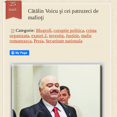
25
mart.
Cătălin Voicu şi cei patruzeci de
mafioţi
Categorie:
Blogroll
,
coruptie politica
,
crima
organizata
,
export 2
,
investig
,
Justitie
,
mafie
romaneasca
,
Presa
,
Securitate nationala