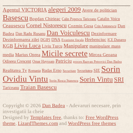
alegeri 2009
Agentul VICTORIA
Avere de politician
Basescu
Bogdan Chirieac
Catalin Voicu
Calin Popescu Tariceanu
Cornel Nistorescu
Ceausescu
Cozmin Gusa
Dan
Crin Antonescu
Dan Voiculescu
Badea
Dezinformare
Dan Radu Rusanu
Dezinformarea zilei
Hrebenciuc
DNA
DGIPI
ICE Dunarea
Evaziune fiscala
Liviu Luca
Manipulare
KGB
manipulare mass
Liviu Turcu
Micile secrete
media
Marius Oprea
Mircea Geoana
Patriciu
Odiseea Crescent
Omar Hayssam
proces Razvan Petrovici Dan Badea
Sorin
Realitatea Tv
Rudas Erno
SIE
Romania
Securitatea
Securitate
Ovidiu Vintu
Sorin Vintu
SRI
Sorin Rosca Stanescu
Traian Basescu
Tariceanu
Copyright © 2026
Dan Badea
- Adevaruri necesare, prin
investigatii la cheie
Designed by
Templates free
, thanks to:
Free WordPress
theme
,
LizardThemes.com
and
WordPress free themes