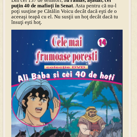
Din cei 137 de senatori, a
u rămas, aşadar, cel
puţin 40 de mafioţi în Senat
. Asta pentru că nu-l
poţi susţine pe Cătălin Voicu decât dacă eşti de o
aceeaşi teapă cu el. Nu susţii un hoţ decât dacă tu
însuţi eşti hoţ.