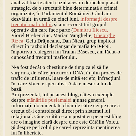
analizat foarte atent cazul acestui derbedeu plasat
strategic, de o structură bine determinată a crimei
organizate, în Parlamentul României. Când am
dezvăluit, în urmă cu cinci luni,
informaţii despre
trecutul mafiotului
, şi am reconstituit grupul
operativ din care face parte (
Dumitru Iliescu,
Viorel Hrebenciuc, Marian Vanghelie,
Gheorghe
Rizea
, Gelu Drăjneanu, Dan Nica), grup implicat
direct în războiul declanşat de mafia PSD-PNL
împotriva realegerii lui Traian Băsescu, am făcut-o
cunoscând trecutul mafiotului.
N-a fost decât o chestiune de timp ca el să fie
surprins, de către procurorii DNA, în plin proces de
trafic de influenţă, luare de mită etc etc, infracţiuni
în care Voicu e specialist. Asta e meseria lui de
bază.
Am prezentat, tot pe acest blog, câteva exemple
despre
mânăriile puşlamalei
ajunse general,
informaţii documentate chiar de către cei pe care a
crezut că-i controlează direct prin sistemul lui
relaţional. Cine a citit ce am postat eu pe acest blog
are o imagine clară despre cine este Cătălin Voicu.
Şi despre pericolul pe care-l reprezintă menţinerea
lui în libertate.