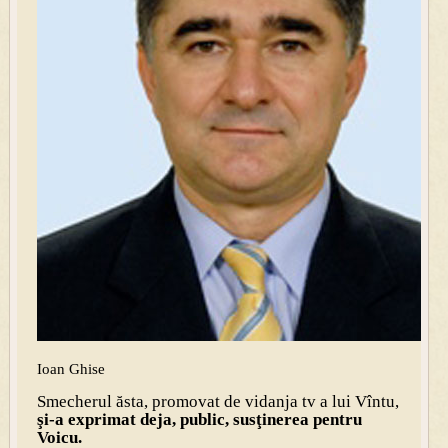
Ioan Ghise
Smecherul ăsta, promovat de vidanja tv a lui Vîntu,
şi-a exprimat deja, public, susţinerea pentru
Voicu.