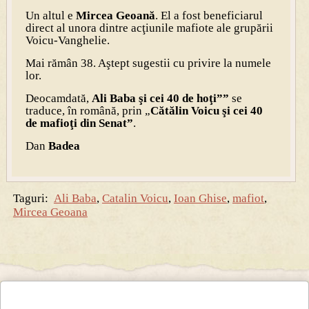
Un altul e
Mircea Geoană
. El a fost beneficiarul
direct al unora dintre acţiunile mafiote ale grupării
Voicu-Vanghelie.
Mai rămân 38. Aştept sugestii cu privire la numele
lor.
Deocamdată,
Ali Baba şi cei 40 de hoţi””
se
traduce, în română, prin „
Cătălin Voicu şi cei 40
de mafioţi din Senat”
.
Dan
Badea
Taguri:
Ali Baba
,
Catalin Voicu
,
Ioan Ghise
,
mafiot
,
Mircea Geoana