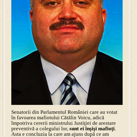
Senatorii din Parlamentul României care au votat
în favoarea mafiotului Cătălin Voicu, adică
împotriva cererii ministrului Justiţiei de arestare
preventivă a colegului lor,
sunt ei înşişi mafioţi
.
Asta e concluzia la care am ajuns după ce am