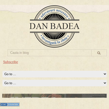
Subscribe
Prima mea carte publicata (Nemira)
Averea Presedintelui: prima lucrare despre controversatele
conturi secrete ale Securitatii.