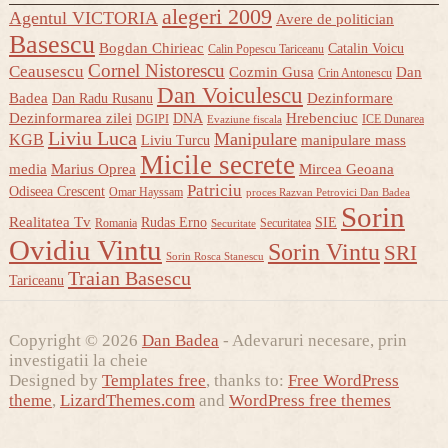
alegeri 2009
Agentul VICTORIA
Avere de politician
Basescu
Bogdan Chirieac
Catalin Voicu
Calin Popescu Tariceanu
Cornel Nistorescu
Ceausescu
Cozmin Gusa
Dan
Crin Antonescu
Dan Voiculescu
Badea
Dezinformare
Dan Radu Rusanu
Dezinformarea zilei
Hrebenciuc
DNA
DGIPI
ICE Dunarea
Evaziune fiscala
Liviu Luca
Manipulare
KGB
manipulare mass
Liviu Turcu
Micile secrete
media
Marius Oprea
Mircea Geoana
Patriciu
Odiseea Crescent
Omar Hayssam
proces Razvan Petrovici Dan Badea
Sorin
Realitatea Tv
Rudas Erno
SIE
Romania
Securitatea
Securitate
Ovidiu Vintu
Sorin Vintu
SRI
Sorin Rosca Stanescu
Traian Basescu
Tariceanu
Copyright © 2026
Dan Badea
- Adevaruri necesare, prin
investigatii la cheie
Designed by
Templates free
, thanks to:
Free WordPress
theme
,
LizardThemes.com
and
WordPress free themes