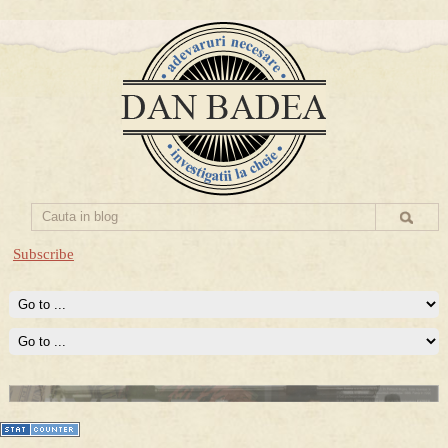
Subscribe
Prima mea carte publicata (Nemira)
Averea Presedintelui: prima lucrare despre controversatele
conturi secrete ale Securitatii.