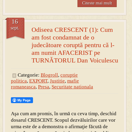
Citeste mai mult
16
sept.
Odiseea CRESCENT (1): Cum
am fost condamnat de o
judecătoare coruptă pentru că l-
am numit AFACERIST pe
TURNĂTORUL Dan Voiculescu
Categorie:
Blogroll
,
coruptie
politica
,
EXPORT
,
Justitie
,
mafie
romaneasca
,
Presa
,
Securitate nationala
Aşa cum am promis, în urmă cu ceva timp, deschid
dosarul CRESCENT. Scopul dezvăluirilor care vor
urma este de a demonstra o afirmaţie făcută de