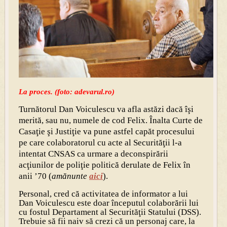
La proces. (foto: adevarul.ro)
Turnătorul Dan Voiculescu va afla astăzi dacă îşi
merită, sau nu, numele de cod Felix. Înalta Curte de
Casaţie şi Justiţie va pune astfel capăt procesului
pe care colaboratorul cu acte al Securităţii l-a
intentat CNSAS ca urmare a deconspirării
acţiunilor de poliţie politică derulate de Felix în
anii ’70 (
amănunte
aici
).
Personal, cred că activitatea de informator a lui
Dan Voiculescu este doar începutul colaborării lui
cu fostul Departament al Securităţii Statului (DSS).
Trebuie să fii naiv să crezi că un personaj care, la