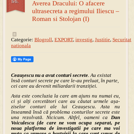
feb.
Averea Dracului: O afacere
ultrasecreta a regimului Iliescu –
Roman si Stolojan (I)
Categorie:
Blogroll
,
EXPORT
,
investig
,
Justitie
,
Securitate
nationala
Ceaușescu nu a avut conturi secrete
. Au existat
însă conturi secrete pe care le-au preluat, în parte,
cei care au devenit miliardarii tranziției.
Asta este concluzia la care am ajuns nu numai eu,
ci și alți cercetători care au căutat urmele așa-
ziselor conturi ale lui Ceaușescu. Asta nu
înseamnă însă că problema conturilor secrete este
una rezolvată. Nicicum. Altfel, oameni ca
Dan
Voiculescu (de care ne vom ocupa separat, pe
noua platforma de investigatii pe care ma voi
muta ca urmare a hartuirii la care sunt supus de