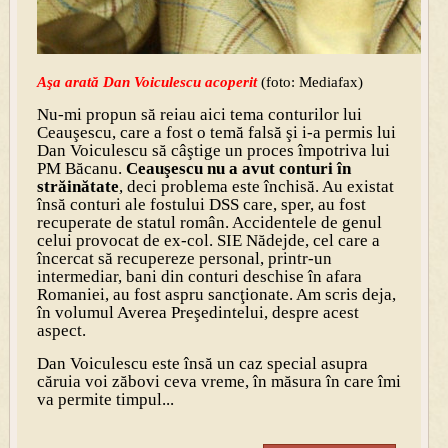
Aşa arată Dan Voiculescu acoperit
(foto: Mediafax)
Nu-mi propun să reiau aici tema conturilor lui
Ceauşescu, care a fost o temă falsă şi i-a permis lui
Dan Voiculescu să câştige un proces împotriva lui
PM Băcanu.
Ceauşescu nu a avut conturi în
străinătate
, deci problema este închisă. Au existat
însă conturi ale fostului DSS care, sper, au fost
recuperate de statul român. Accidentele de genul
celui provocat de ex-col. SIE Nădejde, cel care a
încercat să recupereze personal, printr-un
intermediar, bani din conturi deschise în afara
Romaniei, au fost aspru sancţionate. Am scris deja,
în volumul Averea Preşedintelui, despre acest
aspect.
Dan Voiculescu este însă un caz special asupra
căruia voi zăbovi ceva vreme, în măsura în care îmi
va permite timpul...