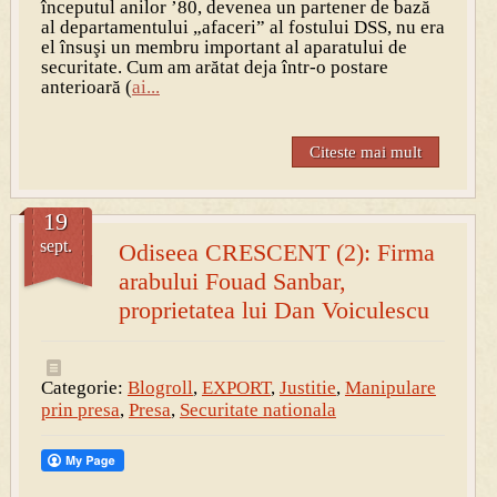
începutul anilor ’80, devenea un partener de bază
al departamentului „afaceri” al fostului DSS, nu era
el însuşi un membru important al aparatului de
securitate. Cum am arătat deja într-o postare
anterioară (
ai...
Citeste mai mult
19
sept.
Odiseea CRESCENT (2): Firma
arabului Fouad Sanbar,
proprietatea lui Dan Voiculescu
Categorie:
Blogroll
,
EXPORT
,
Justitie
,
Manipulare
prin presa
,
Presa
,
Securitate nationala