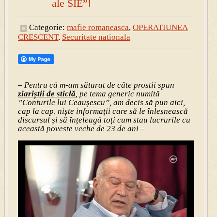
ale SIE”!
Categorie:
mafie romaneasca
,
OPERATIUNEA
CRESCENT
,
Securitate nationala
– Pentru că m-am săturat de câte prostii spun
ziariștii de sticlă
, pe tema generic numită
”Conturile lui Ceaușescu”, am decis să pun aici,
cap la cap, niște informații care să le înlesnească
discursul și să înțeleagă toți cum stau lucrurile cu
această poveste veche de 23 de ani –