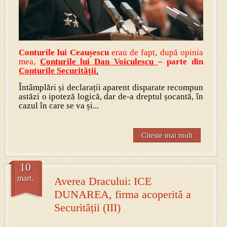
Conturile lui Ceaușescu
erau de fapt, după opinia
mea,
Contu
rile lui Dan V
oiculescu
– parte din
Conturile Securității
.
Întâmplări și declarații aparent disparate recompun
astăzi o ipoteză logică, dar de-a dreptul șocantă, în
cazul în care se va și...
Citeste mai mult
10
mart.
Averea Dracului: ICE
DUNAREA, firma acoperită a
Securității (III)