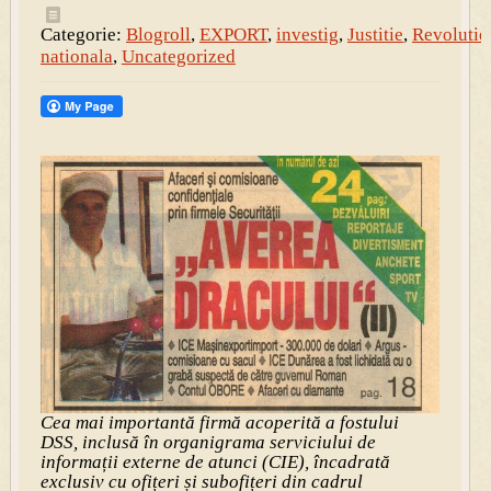
Categorie:
Blogroll
,
EXPORT
,
investig
,
Justitie
,
Revolutie
nationala
,
Uncategorized
Cea mai importantă firmă acoperită a fostului
DSS, inclusă în organigrama serviciului de
informații externe de atunci (CIE), încadrată
exclusiv cu ofițeri și subofițeri din cadrul