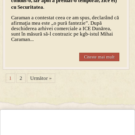
condus-o, iar apoi a preluat-o temporar, zice el)
cu Securitatea
.
Caraman a contestat ceea ce am spus, declarând că
afirmaţia mea este „o pură fantezie”. După
deschiderea arhivei comerciale a ICE Dunărea,
sunt în măsură să-l contrazic pe kgb-istul Mihai
Caraman...
Citeste mai mult
1
2
Următor »