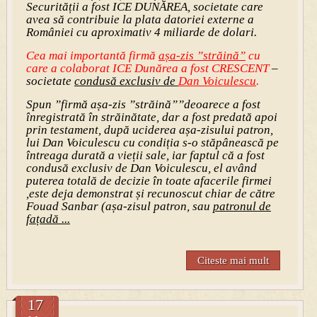
Securității a fost ICE DUNĂREA, societate care
avea să contribuie la plata datoriei externe a
României cu aproximativ 4 miliarde de dolari.
Cea mai importantă firmă
așa-zis ”străină”
cu
care a colaborat ICE Dunărea a fost CRESCENT
–
societate
condusă exclusiv
de
Dan Voiculescu
.
Spun ”firmă așa-zis ”străină””deoarece a fost
înregistrată în străinătate, dar a fost predată apoi
prin testament, după uciderea așa-zisului patron,
lui Dan Voiculescu cu condiția s-o stăpânească pe
întreaga durată a vieții sale, iar faptul că a fost
condusă exclusiv de Dan Voiculescu, el având
puterea totală de decizie în toate afacerile firmei
,este deja demonstrat și recunoscut chiar de către
Fouad Sanbar (așa-zisul patron, sau
patronul de
fațadă ...
Citeste mai mult
17