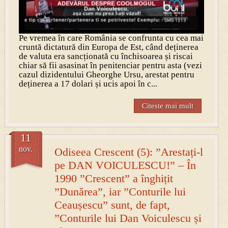
Pe vremea în care România se confrunta cu cea mai
cruntă dictatură din Europa de Est, când deținerea
de valuta era sancționată cu închisoarea și riscai
chiar să fii asasinat în penitenciar pentru asta (vezi
cazul dizidentului Gheorghe Ursu, arestat pentru
deținerea a 17 dolari și ucis apoi în c...
Citeste mai mult
11
nov.
Odiseea Crescent (5): ”Arestați-l
pe DAN VOICULESCU!” – În
1990 ”Crescent” a înghițit
”Dunărea”, iar ”Conturile lui
Ceaușescu” sunt, de fapt,
”Conturile lui Dan Voiculescu și