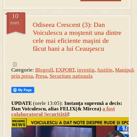
10
mart.
Odiseea Crescent (3): Dan
Voiculescu a moştenit una dintre
cele mai eficiente maşini de
făcut bani a lui Ceauşescu
Categorie:
Blogroll
,
EXPORT
,
investig
,
Justitie
,
Manipula
prin presa
,
Presa
,
Securitate nationala
UPDATE
(orele 13:05):
Instanţa supremă a decis:
Dan Voiculescu, alias FELIX(& Mircea)
a fost
colaboratorul Securităţii
!