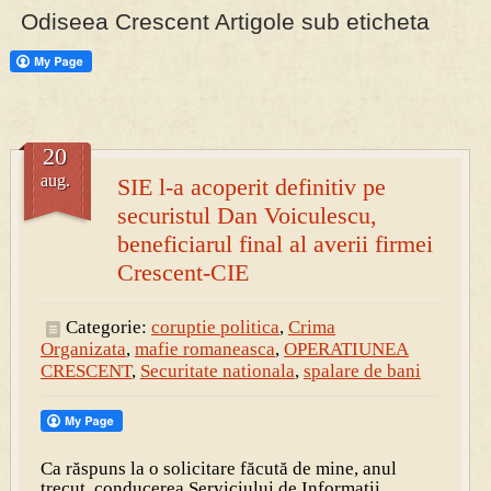
Odiseea Crescent Artigole sub eticheta
PRESA
Permise pentru vânătoarea de porci în costume, cu gulere albe
20
aug.
SIE l-a acoperit definitiv pe
securistul Dan Voiculescu,
beneficiarul final al averii firmei
Crescent-CIE
Categorie:
coruptie politica
,
Crima
Organizata
,
mafie romaneasca
,
OPERATIUNEA
CRESCENT
,
Securitate nationala
,
spalare de bani
Ca răspuns la o solicitare făcută de mine, anul
trecut, conducerea Serviciului de Informații