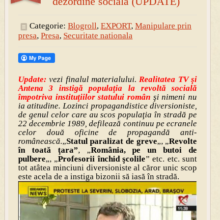
dezordine socială (UPDATE)
Categorie:
Blogroll
,
EXPORT
,
Manipulare prin
presa
,
Presa
,
Securitate nationala
Update:
vezi finalul materialului.
Realitatea TV şi
Antena 3 instigă populaţia la revoltă socială
împotriva instituţiilor statului român
şi nimeni nu
ia atitudine. Lozinci propagandistice diversioniste,
de genul celor care au scos populaţia în stradă pe
22 decembrie 1989, defilează continuu pe ecranele
celor două oficine de propagandă anti-
românească.
„
Statul paralizat de greve
„, „
Revolte
în toată ţara”
, „
România, pe un butoi de
pulbere
„, „
Profesorii închid şcolile
” etc. etc. sunt
tot atâtea minciuni diversioniste al căror unic scop
este acela de a instiga bizonii să iasă în stradă.