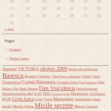
10
11
12
13
14
15
16
17
18
19
20
21
22
23
24
25
26
27
28
29
30
31
« nov.
Pagini
Contact
Despre autor
alegeri 2009
Agentul VICTORIA
Avere de politician
Basescu
Bogdan Chirieac
Catalin Voicu
Calin Popescu Tariceanu
Cornel Nistorescu
Ceausescu
Cozmin Gusa
Dan
Crin Antonescu
Dan Voiculescu
Badea
Dezinformare
Dan Radu Rusanu
Dezinformarea zilei
Hrebenciuc
DNA
DGIPI
ICE Dunarea
Evaziune fiscala
Liviu Luca
Manipulare
KGB
manipulare mass
Liviu Turcu
Micile secrete
media
Marius Oprea
Mircea Geoana