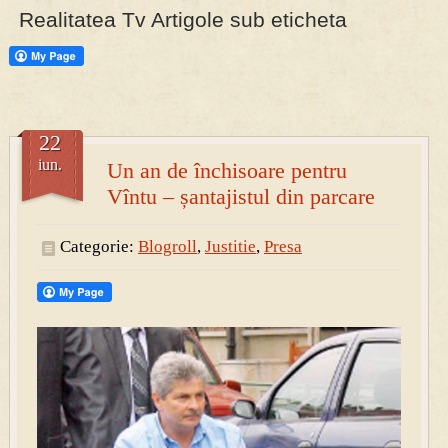
Realitatea Tv Artigole sub eticheta
22
iun.
Un an de închisoare pentru
Vîntu – șantajistul din parcare
Categorie:
Blogroll
,
Justitie
,
Presa