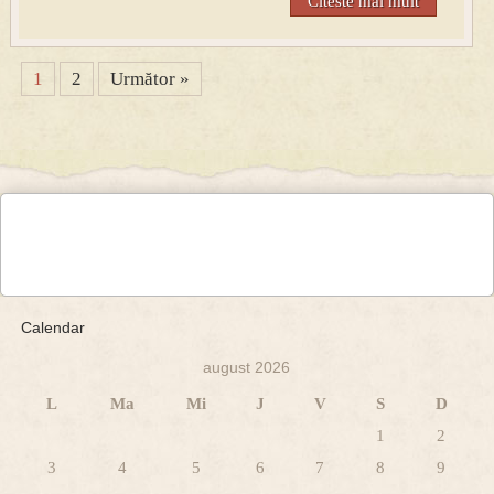
Citeste mai mult
1
2
Următor »
Calendar
august 2026
L
Ma
Mi
J
V
S
D
1
2
3
4
5
6
7
8
9