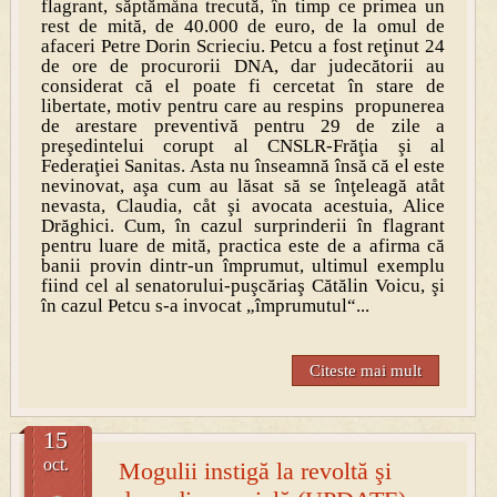
flagrant, săptămåna trecută, în timp ce primea un
rest de mită, de 40.000 de euro, de la omul de
afaceri Petre Dorin Scrieciu. Petcu a fost reţinut 24
de ore de procurorii DNA, dar judecătorii au
considerat că el poate fi cercetat în stare de
libertate, motiv pentru care au respins propunerea
de arestare preventivă pentru 29 de zile a
preşedintelui corupt al CNSLR-Frăţia şi al
Federaţiei Sanitas. Asta nu înseamnă însă că el este
nevinovat, aşa cum au lăsat să se înţeleagă atåt
nevasta, Claudia, cåt şi avocata acestuia, Alice
Drăghici. Cum, în cazul surprinderii în flagrant
pentru luare de mită, practica este de a afirma că
banii provin dintr-un împrumut, ultimul exemplu
fiind cel al senatorului-puşcăriaş Cătălin Voicu, şi
în cazul Petcu s-a invocat „împrumutul“...
Citeste mai mult
15
oct.
Mogulii instigă la revoltă şi