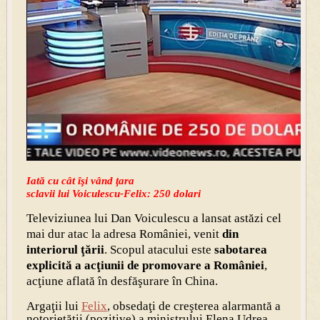
Iată cu cât îşi vând ţara
sclavii lui Voiculescu-Felix: 250 dolari
Televiziunea lui Dan Voiculescu a lansat astăzi cel
mai dur atac la adresa României, venit
din
interiorul ţării
. Scopul atacului este
sabotarea
explicită a acţiunii de promovare a României
,
acţiune aflată în desfăşurare în China.
Argaţii lui
Felix
, obsedaţi de creşterea alarmantă a
notorietăţii (pozitive) a ministrului Elena Udrea,