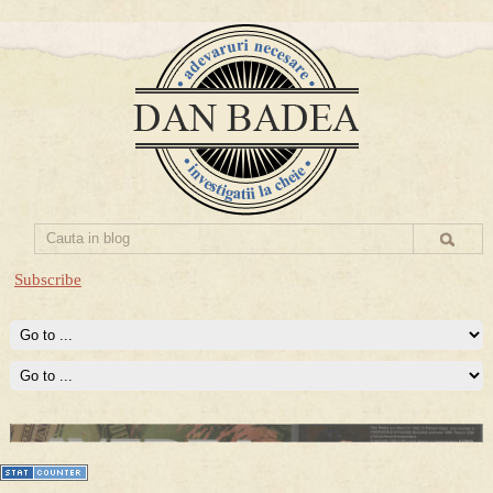
Subscribe
Prima mea carte publicata (Nemira)
Averea Presedintelui: prima lucrare despre controversatele
conturi secrete ale Securitatii.