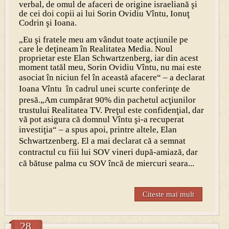
verbal, de omul de afaceri de origine israeliană şi
de cei doi copii ai lui Sorin Ovidiu Vîntu, Ionuţ
Codrin şi Ioana.
„Eu şi fratele meu am vândut toate acţiunile pe
care le deţineam în Realitatea Media. Noul
proprietar este Elan Schwartzenberg, iar din acest
moment tatăl meu, Sorin Ovidiu Vîntu, nu mai este
asociat în niciun fel în această afacere“
– a declarat
Ioana Vîntu în cadrul unei scurte conferinţe de
presă.
„Am cumpărat 90% din pachetul acţiunilor
trustului Realitatea TV. Preţul este confidenţial, dar
vă pot asigura că domnul Vîntu şi-a recuperat
investiţia“
– a spus apoi, printre altele, Elan
Schwartzenberg. El a mai declarat că a semnat
contractul cu fiii lui SOV vineri după-amiază, dar
că bătuse palma cu SOV încă de miercuri seara...
Citeste mai mult
28