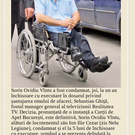
Sorin Ovidiu Vîntu a fost condamnat, joi, la un an
închisoare cu executare în dosarul privind
șantajarea omului de afaceri, Sebastian Ghiță,
fostul manager general al televiziunii Realitatea
TV. Decizia, pronunțată de o instanță a Curții de
Apel București, este definitivă, Sorin Ovidiu Vîntu,
alături de locotenentul său Ion Ilie Cezar (zis Nelu
Legiune), condamnat și el la 5 luni de închisoare
cu executare, urmând a se prezenta deîndată la