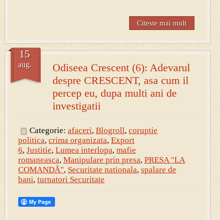
Citeste mai mult
15
aug.
Odiseea Crescent (6): Adevarul
despre CRESCENT, asa cum il
percep eu, dupa multi ani de
investigatii
Categorie:
afaceri
,
Blogroll
,
coruptie
politica
,
crima organizata
,
Export
6
,
Justitie
,
Lumea interlopa
,
mafie
romaneasca
,
Manipulare prin presa
,
PRESA "LA
COMANDĂ"
,
Securitate nationala
,
spalare de
bani
,
turnatori Securitate