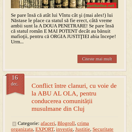
Se pare însă că atât lui Vîntu cât şi (mai ales!) lui
Năstase le place ca statul să fie erect, câtă vreme
ambii sunt la A DOUA PENETRARE! Se pare însă
că statul român E MAI POTENT decât au bănuit
mafioţii, pentru că ORGIA JUSTIŢIEI abia începe!
Urm...
Citeste mai mult
16
dec.
Conflict între clanuri, cu voie de
la ABU AL OLA, pentru
conducerea comunității
musulmane din Cluj
Categorie:
afaceri
,
Blogroll
,
crima
organizata
,
EXPORT
,
investig
,
Justitie
,
Securitate