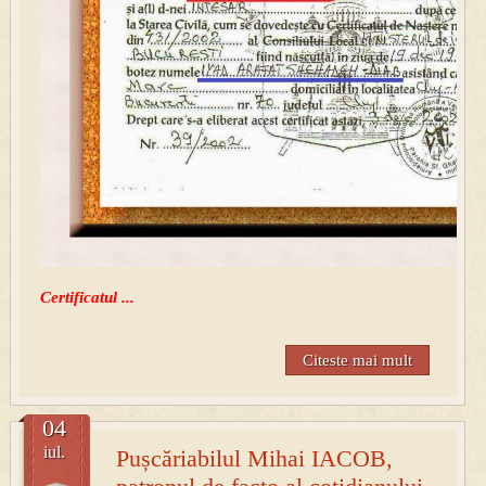
Certificatul ...
Citeste mai mult
04
iul.
Pușcăriabilul Mihai IACOB,