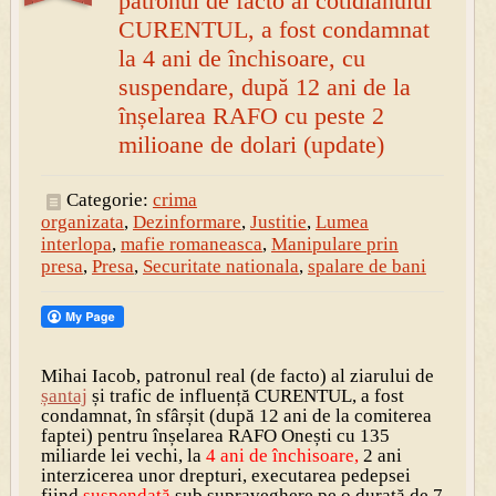
patronul de facto al cotidianului
CURENTUL, a fost condamnat
la 4 ani de închisoare, cu
suspendare, după 12 ani de la
înșelarea RAFO cu peste 2
milioane de dolari (update)
Categorie:
crima
organizata
,
Dezinformare
,
Justitie
,
Lumea
interlopa
,
mafie romaneasca
,
Manipulare prin
presa
,
Presa
,
Securitate nationala
,
spalare de bani
Mihai Iacob, patronul real (de facto) al ziarului de
șantaj
și trafic de influență CURENTUL, a fost
condamnat, în sfârșit (după 12 ani de la comiterea
faptei) pentru înșelarea RAFO Onești cu 135
miliarde lei vechi, la
4 ani de închisoare,
2 ani
interzicerea unor drepturi, executarea pedepsei
fiind
suspendată
sub supraveghere pe o durată de 7