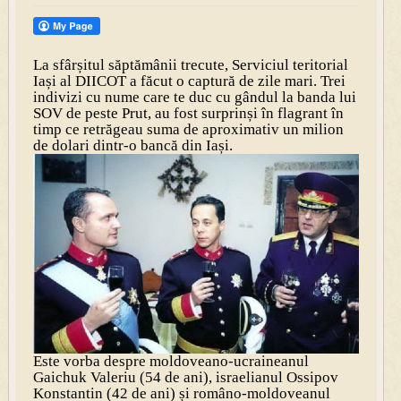
La sfârșitul săptămânii trecute, Serviciul teritorial
Iași al DIICOT a făcut o captură de zile mari. Trei
indivizi cu nume care te duc cu gândul la banda lui
SOV de peste Prut, au fost surprinși în flagrant în
timp ce retrăgeau suma de aproximativ un milion
de dolari dintr-o bancă din Iași.
Este vorba despre moldoveano-ucraineanul
Gaichuk Valeriu (54 de ani), israelianul Ossipov
Konstantin (42 de ani) și româno-moldoveanul