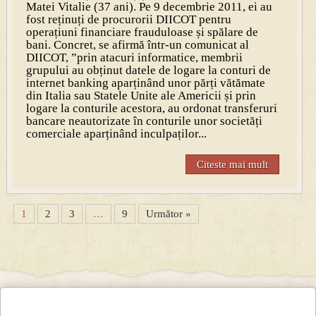
Matei Vitalie (37 ani). Pe 9 decembrie 2011, ei au
fost reținuți de procurorii DIICOT pentru
operațiuni financiare frauduloase și spălare de
bani. Concret, se afirmă într-un comunicat al
DIICOT, ”prin atacuri informatice, membrii
grupului au obținut datele de logare la conturi de
internet banking aparținând unor părți vătămate
din Italia sau Statele Unite ale Americii și prin
logare la conturile acestora, au ordonat transferuri
bancare neautorizate în conturile unor societăți
comerciale aparținând inculpaților...
Citeste mai mult
1
2
3
…
9
Următor »