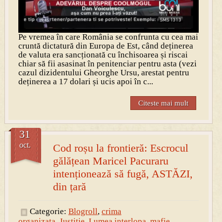
Pe vremea în care România se confrunta cu cea mai
cruntă dictatură din Europa de Est, când deținerea
de valuta era sancționată cu închisoarea și riscai
chiar să fii asasinat în penitenciar pentru asta (vezi
cazul dizidentului Gheorghe Ursu, arestat pentru
deținerea a 17 dolari și ucis apoi în c...
Citeste mai mult
31
oct.
Cod roșu la frontieră: Escrocul
gălățean Maricel Pacuraru
intenționează să fugă, ASTĂZI,
din țară
Categorie:
Blogroll
,
crima
organizata
,
Justitie
,
Lumea interlopa
,
mafie