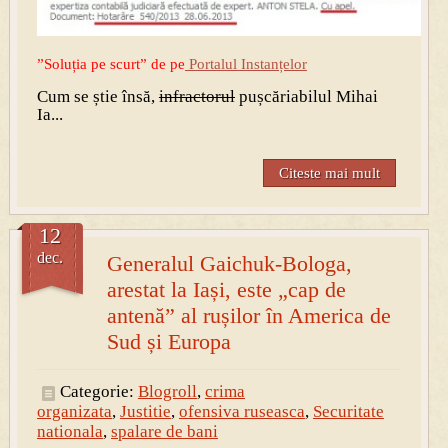
”Soluția pe scurt” de pe
Portalul Instanțelor
Cum se știe însă,
infractorul
pușcăriabilul Mihai
Ia...
Citeste mai mult
12
dec.
Generalul Gaichuk-Bologa,
arestat la Iași, este „cap de
antenă” al rușilor în America de
Sud și Europa
Categorie:
Blogroll
,
crima
organizata
,
Justitie
,
ofensiva ruseasca
,
Securitate
nationala
,
spalare de bani