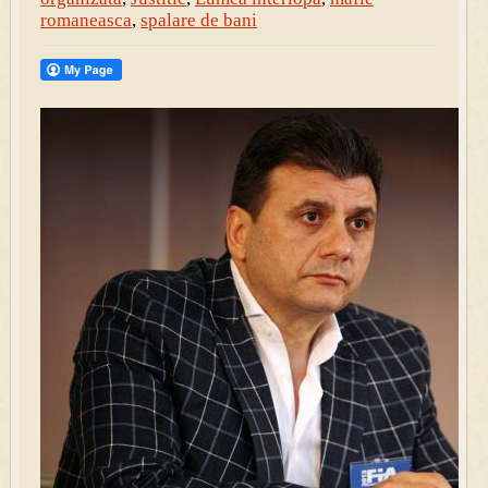
romaneasca
,
spalare de bani