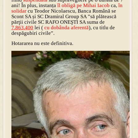
ani! În plus, instanța
îl obligă pe Mihai Iacob
ca,
în
solidar
cu Teodor Nicolaescu, Banca Română se
Scont SA și SC Dramiral Group SA ”să plătească
părţii civile SC RAFO ONEŞTI SA suma de
7.863.400
lei (
cu dobânda aferentă
), cu titlu de
despăgubiri civile”.
Hotararea nu este definitiva.