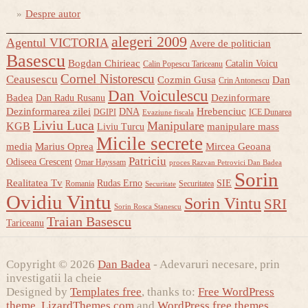
Despre autor
alegeri 2009
Agentul VICTORIA
Avere de politician
Basescu
Bogdan Chirieac
Catalin Voicu
Calin Popescu Tariceanu
Cornel Nistorescu
Ceausescu
Cozmin Gusa
Dan
Crin Antonescu
Dan Voiculescu
Badea
Dezinformare
Dan Radu Rusanu
Dezinformarea zilei
Hrebenciuc
DNA
DGIPI
ICE Dunarea
Evaziune fiscala
Liviu Luca
Manipulare
KGB
manipulare mass
Liviu Turcu
Micile secrete
media
Marius Oprea
Mircea Geoana
Patriciu
Odiseea Crescent
Omar Hayssam
proces Razvan Petrovici Dan Badea
Sorin
Realitatea Tv
Rudas Erno
SIE
Romania
Securitatea
Securitate
Ovidiu Vintu
Sorin Vintu
SRI
Sorin Rosca Stanescu
Traian Basescu
Tariceanu
Copyright © 2026
Dan Badea
- Adevaruri necesare, prin
investigatii la cheie
Designed by
Templates free
, thanks to:
Free WordPress
theme
,
LizardThemes.com
and
WordPress free themes