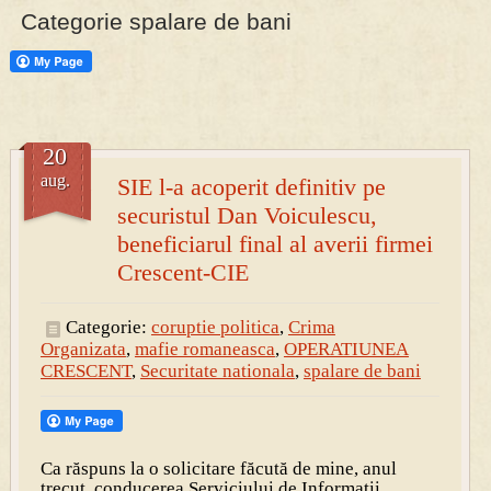
Categorie spalare de bani
20
aug.
SIE l-a acoperit definitiv pe
securistul Dan Voiculescu,
beneficiarul final al averii firmei
Crescent-CIE
Categorie:
coruptie politica
,
Crima
Organizata
,
mafie romaneasca
,
OPERATIUNEA
CRESCENT
,
Securitate nationala
,
spalare de bani
Ca răspuns la o solicitare făcută de mine, anul
trecut, conducerea Serviciului de Informații