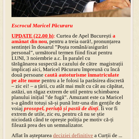
Escrocul Maricel Păcuraru
UPDATE (22.00 h)
:
Curtea de Apel București
a
amânat din nou
, pentru a treia oară!, pronunțarea
sentinței în dosarul ”Poșta română/asigurări
personal”, următorul termen fiind fixat pentru
LUNI, 3 noiembrie a.c. În paralel cu
tărăgănarea suspectă a cazului de către magistrații
implicați aici, Maricel Păcuraru împreună cu încă
două persoane
caută autoturisme înmatriculate
pe alte nume
pentru a le folosi la parăsirea discretă
– zic ei! – a țării, cu atât mai mult cu cât au căpătat,
astăzi, un răgaz extrem de util pentru schimbarea
planului inițial ”de fugă”. Amuzant este ca Maricel
s-a gândit totuși să-și pună într-una din gențile de
voiaj
prosopel, periuță și pastă de dinți
. Îi vor fi
extrem de utile, zic eu, pentru că nu se știe
niciodată când te oprește poliția pe motiv că-ți
filează prea des un semnalizator.
Aflat în așteptarea
deciziei definitive
a Curții de ...