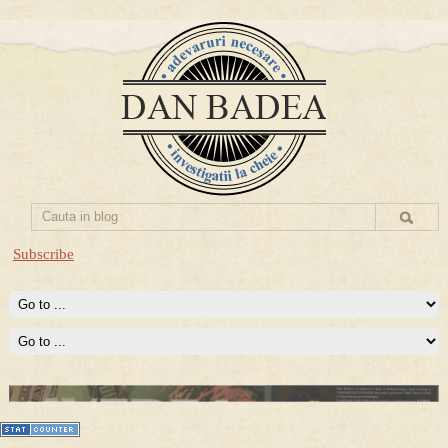
Subscribe
Prima mea carte publicata (Nemira)
Averea Presedintelui: prima lucrare despre controversatele
conturi secrete ale Securitatii.