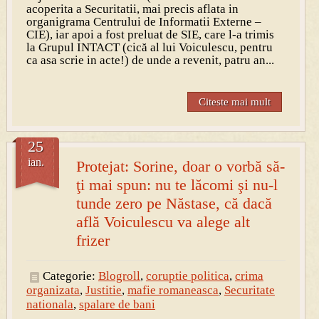
acoperita a Securitatii, mai precis aflata in
organigrama Centrului de Informatii Externe –
CIE), iar apoi a fost preluat de SIE, care l-a trimis
la Grupul INTACT (cică al lui Voiculescu, pentru
ca asa scrie in acte!) de unde a revenit, patru an...
Citeste mai mult
25
ian.
Protejat: Sorine, doar o vorbă să-
ţi mai spun: nu te lăcomi şi nu-l
tunde zero pe Năstase, că dacă
află Voiculescu va alege alt
frizer
Categorie:
Blogroll
,
coruptie politica
,
crima
organizata
,
Justitie
,
mafie romaneasca
,
Securitate
nationala
,
spalare de bani