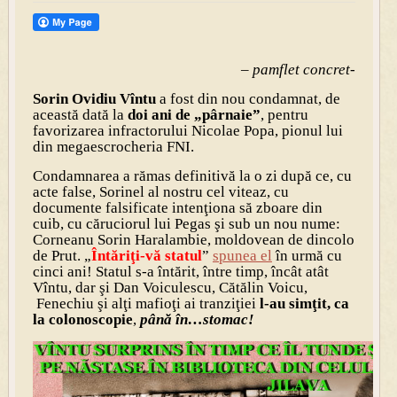
– pamflet concret-
Sorin Ovidiu Vîntu
a fost din nou condamnat, de
această dată la
doi ani de „pârnaie”
, pentru
favorizarea infractorului Nicolae Popa, pionul lui
din megaescrocheria FNI.
Condamnarea a rămas definitivă la o zi după ce, cu
acte false, Sorinel al nostru cel viteaz, cu
documente falsificate intenţiona să zboare din
cuib, cu căruciorul lui Pegas şi sub un nou nume:
Corneanu Sorin Haralambie, moldovean de dincolo
de Prut. „
Întăriţi-vă statul
”
spunea el
în urmă cu
cinci ani! Statul s-a întărit, între timp, încât atât
Vîntu, dar şi Dan Voiculescu, Cătălin Voicu,
Fenechiu şi alţi mafioţi ai tranziţiei
l-au simţit, ca
la colonoscopie
,
până în…stomac!