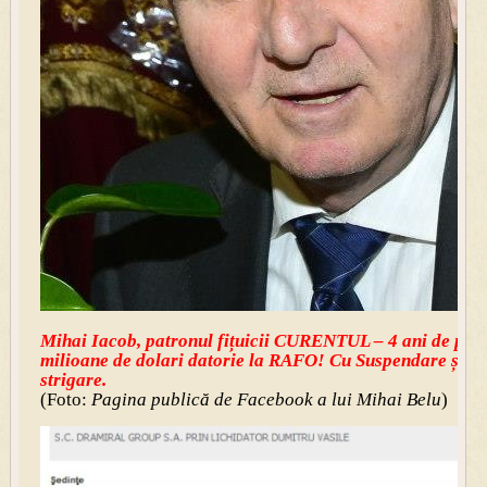
Mihai Iacob, patronul fițuicii CURENTUL – 4 ani de pușc
milioane de dolari datorie la RAFO! Cu Suspendare și Ap
strigare.
(Foto:
Pagina publică de Facebook a lui Mihai Belu
)