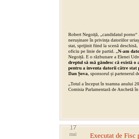
Robert Negoiță, „candidatul porno“ 
nerușinare în privința datoriilor uria
stat, sprijinit fiind la scenă deschis
oficiu pe linie de partid. „
N-am dator
Negoiță. E o răzbunare a Elenei Udrea
dreptul să mă gândesc că există o 
pentru a inventa datorii către sta
Dan Șova
, sponsorul și partenerul de
„Totul a început în toamna anului 2
Comisia Parlamentară de Anchetă în c
17
mai
Executat de Fisc 