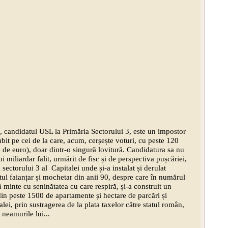
 candidatul USL la Primăria Sectorului 3, este un impostor
ubit pe cei de la care, acum, cerșește voturi, cu peste 120
 de euro), doar dintr-o singură lovitură. Candidatura sa nu
i miliardar falit, urmărit de fisc și de perspectiva pușcăriei,
 sectorului 3 al Capitalei unde și-a instalat și derulat
tul faianțar și mochetar din anii 90, despre care în numărul
că minte cu seninătatea cu care respiră, și-a construit un
n peste 1500 de apartamente și hectare de parcări și
alei, prin sustragerea de la plata taxelor către statul român,
neamurile lui...