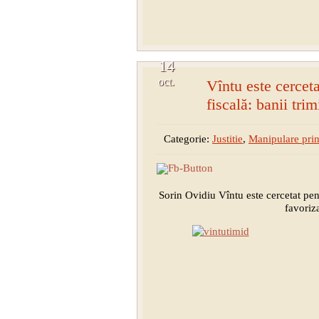
14
oct.
Vîntu este cercet
fiscală: banii tr
Categorie:
Justitie
,
Manipulare prin
Sorin Ovidiu Vîntu este cercetat pen
favoriz