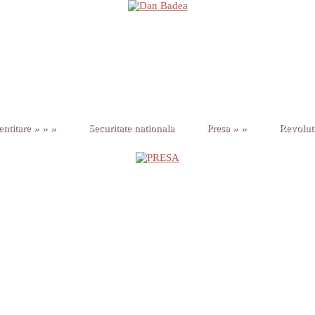
entitare
» »
»
Securitate nationala
Presa
»
»
Revolut