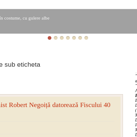
în costume, cu gulere albe
le sub eticheta
"
a
"
B
ist Robert Negoiță datorează Fiscului 40
(
M
D
I
M
D