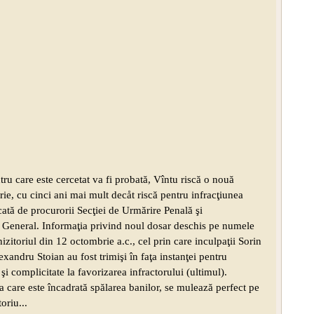
tru care este cercetat va fi probată, Vîntu riscă o nouă
ie, cu cinci ani mai mult decåt riscă pentru infracţiunea
ecată de procurorii Secţiei de Urmărire Penală şi
i General. Informaţia privind noul dosar deschis pe numele
hizitoriul din 12 octombrie a.c., cel prin care inculpaţii Sorin
andru Stoian au fost trimişi în faţa instanţei pentru
 şi complicitate la favorizarea infractorului (ultimul).
la care este încadrată spălarea banilor, se mulează perfect pe
oriu...