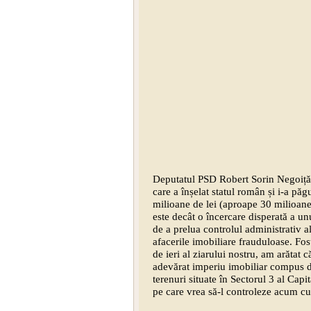
Deputatul PSD Robert Sorin Negoiță,
care a înșelat statul român și i-a păg
milioane de lei (aproape 30 milioane
este decât o încercare disperată a unu
de a prelua controlul administrativ al
afacerile imobiliare frauduloase. Fos
de ieri al ziarului nostru, am arătat 
adevărat imperiu imobiliar compus di
terenuri situate în Sectorul 3 al Capit
pe care vrea să-l controleze acum cu 