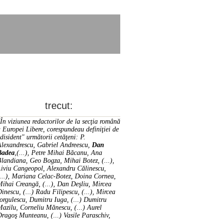
trecut:
În viziunea redactorilor de la secţia română
 Europei Libere, corespundeau definiţiei de
disident" următorii ce­tă­ţeni: P.
Alexandrescu, Gabriel Andreescu,
Dan
Badea
,(...), Petre Mihai Băcanu, Ana
landiana, Geo Bogza, Mihai Botez, (...),
Liviu Cangeopol, Alexandru Călinescu,
...), Mariana Celac-Botez, Doina Cornea,
ihai Creangă, (...), Dan Deşliu, Mircea
inescu, (...) Radu Filipescu, (...), Mircea
orgulescu, Dumitru Iuga, (...) Dumitru
azilu, Corneliu Mănescu, (...) Aurel
ragoş Munteanu, (...) Vasile Paraschiv,