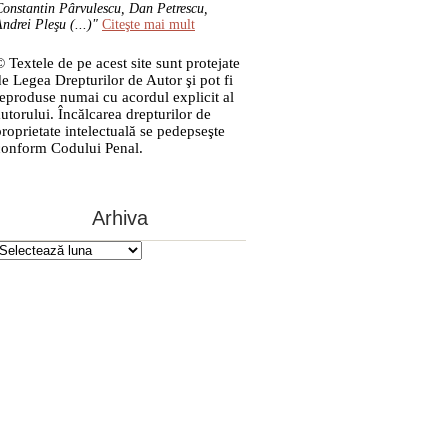
onstantin Pârvulescu, Dan Petrescu,
ndrei Pleşu (...)"
Citeşte mai mult
 Textele de pe acest site sunt protejate
de Legea Drepturilor de Autor şi pot fi
reproduse numai cu acordul explicit al
autorului. Încălcarea drepturilor de
proprietate intelectuală se pedepseşte
conform Codului Penal.
Arhiva
Arhiva