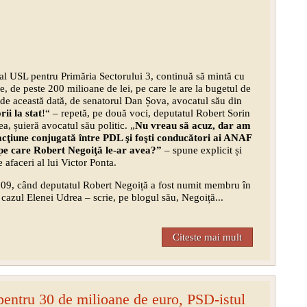
al USL pentru Primăria Sectorului 3, continuă să mintă cu
șe, de peste 200 milioane de lei, pe care le are la bugetul de
ă, de această dată, de senatorul Dan Șova, avocatul său din
ii la stat
!“ – repetă, pe două voci, deputatul Robert Sorin
, șuieră avocatul său politic. „
Nu vreau să acuz, dar am
acţiune conjugată între PDL şi foşti conducători ai ANAF
t pe care Robert Negoiţă le-ar avea?”
– spune explicit și
 afaceri al lui Victor Ponta.
009, când deputatul Robert Negoiță a fost numit membru în
azul Elenei Udrea – scrie, pe blogul său, Negoiță...
Citeste mai mult
pentru 30 de milioane de euro, PSD-istul