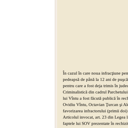
În cazul în care noua infracţiune pen
pedeapsă de până la 12 ani de puşcăr
pentru care a fost deja trimis în jud
Criminalistică din cadrul Parchetulu
lui Vîntu a fost făcută publică în rec
Ovidiu Vîntu, Octavian Ţurcan şi Alex
favorizarea infractorului (primii doi)
Articolul invocat, art. 23 din Legea 
faptele lui SOV prezentate în rechizit