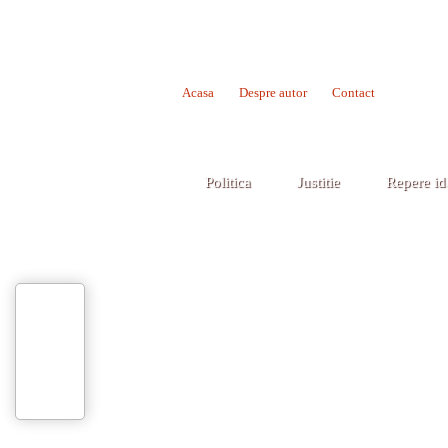
Acasa
Despre autor
Contact
Politica
Justitie
Repere id