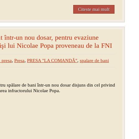
Citeste mai mult
at într-un nou dosar, pentru evaziune
imişi lui Nicolae Popa proveneau de la FNI
 presa
,
Presa
,
PRESA "LA COMANDĂ"
,
spalare de bani
tru spălare de bani într-un nou dosar disjuns din cel privind
area infractorului Nicolae Popa.