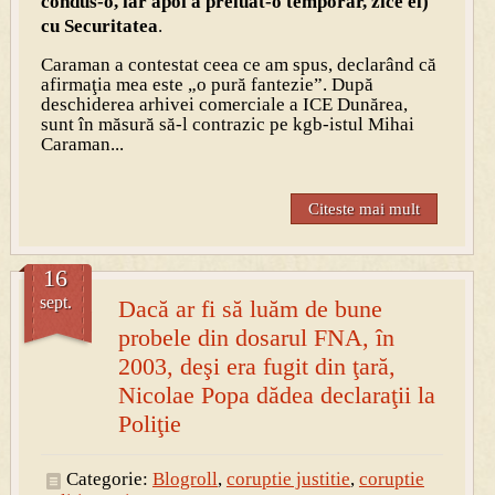
condus-o, iar apoi a preluat-o temporar, zice el)
cu Securitatea
.
Caraman a contestat ceea ce am spus, declarând că
afirmaţia mea este „o pură fantezie”. După
deschiderea arhivei comerciale a ICE Dunărea,
sunt în măsură să-l contrazic pe kgb-istul Mihai
Caraman...
Citeste mai mult
16
sept.
Dacă ar fi să luăm de bune
probele din dosarul FNA, în
2003, deşi era fugit din ţară,
Nicolae Popa dădea declaraţii la
Poliţie
Categorie:
Blogroll
,
coruptie justitie
,
coruptie