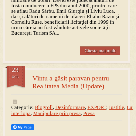
milioane de dolari. David este judecat alături de
fosta conducere a FPS din anul 2000, printre care
se aflau Radu Sårbu, Emil Giurgiu şi Liviu Luca,
dar şi alături de oamenii de afaceri Eliahu Razin şi
Corneliu Ruse, beneficiarii licitaţiei din 1999 în
urma căreia au fost våndute activele societăţii
Bucureşti Turism SA...
Citeste mai mult
23
oct.
Vîntu a găsit paravan pentru
Realitatea Media (Update)
Categorie:
Blogroll
,
Dezinformare
,
EXPORT
,
Justitie
,
Lum
interlopa
,
Manipulare prin presa
,
Presa