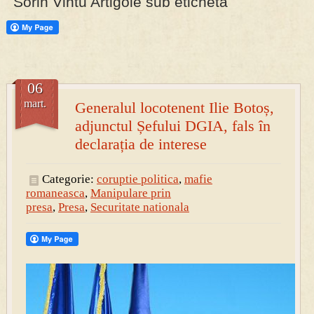
Sorin Vintu Artigole sub eticheta
PRESA
Permise pentru vânătoarea de porci în costume, cu gulere albe
06
mart.
Generalul locotenent Ilie Botoș,
adjunctul Șefului DGIA, fals în
declarația de interese
Categorie:
coruptie politica
,
mafie
romaneasca
,
Manipulare prin
presa
,
Presa
,
Securitate nationala