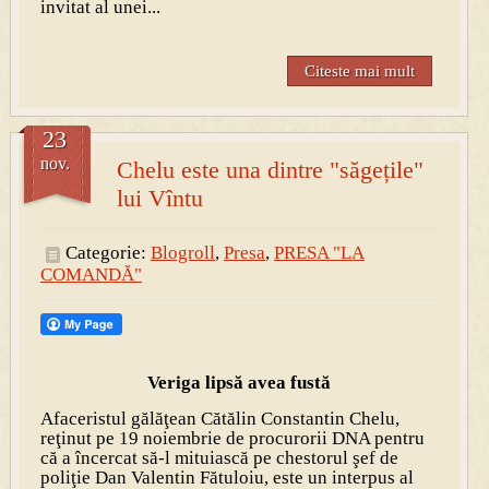
invitat al unei...
Citeste mai mult
23
nov.
Chelu este una dintre "săgețile"
lui Vîntu
Categorie:
Blogroll
,
Presa
,
PRESA "LA
COMANDĂ"
Veriga lipsă avea fustă
Afaceristul gălăţean Cătălin Constantin Chelu,
reţinut pe 19 noiembrie de procurorii DNA pentru
că a încercat să-l mituiască pe chestorul şef de
poliţie Dan Valentin Fătuloiu, este un interpus al