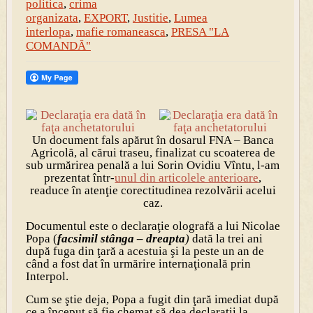
politica
,
crima
organizata
,
EXPORT
,
Justitie
,
Lumea
interlopa
,
mafie romaneasca
,
PRESA "LA
COMANDĂ"
Un document fals apărut în dosarul FNA – Banca
Agricolă, al cărui traseu, finalizat cu scoaterea de
sub urmărirea penală a lui Sorin Ovidiu Vîntu, l-am
prezentat într-
unul din articolele anterioare
,
readuce în atenţie corectitudinea rezolvării acelui
caz.
Documentul este o declaraţie olografă a lui Nicolae
Popa (
facsimil stânga – dreapta
)
dată la trei ani
după fuga din ţară a acestuia şi la peste un an de
când a fost dat în urmărire internaţională prin
Interpol.
Cum se ştie deja, Popa a fugit din ţară imediat după
ce a început să fie chemat să dea declaraţii la