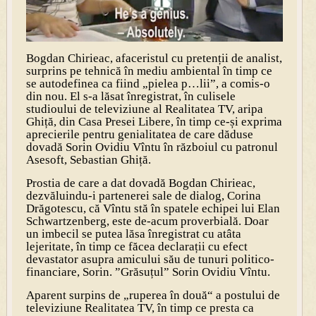
Bogdan Chirieac, afaceristul cu pretenții de analist,
surprins pe tehnică în mediu ambiental în timp ce
se autodefinea ca fiind „pielea p…lii”, a comis-o
din nou. El s-a lăsat înregistrat, în culisele
studioului de televiziune al Realitatea TV, aripa
Ghiță, din Casa Presei Libere, în timp ce-și exprima
aprecierile pentru genialitatea de care dăduse
dovadă Sorin Ovidiu Vîntu în războiul cu patronul
Asesoft, Sebastian Ghiță.
Prostia de care a dat dovadă Bogdan Chirieac,
dezvăluindu-i partenerei sale de dialog, Corina
Drăgotescu, că Vîntu stă în spatele echipei lui Elan
Schwartzenberg, este de-acum proverbială. Doar
un imbecil se putea lăsa înregistrat cu atâta
lejeritate, în timp ce făcea declarații cu efect
devastator asupra amicului său de tunuri politico-
financiare, Sorin. ”Grăsuțul” Sorin Ovidiu Vîntu.
Aparent surpins de „ruperea în două“ a postului de
televiziune Realitatea TV, în timp ce presta ca