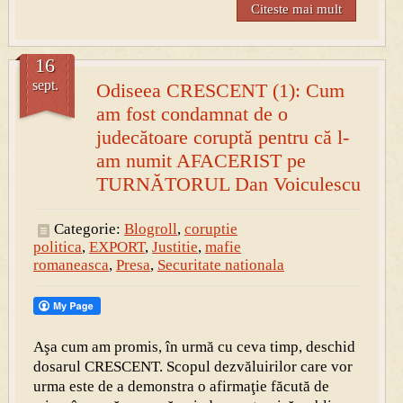
Citeste mai mult
16
sept.
Odiseea CRESCENT (1): Cum
am fost condamnat de o
judecătoare coruptă pentru că l-
am numit AFACERIST pe
TURNĂTORUL Dan Voiculescu
Categorie:
Blogroll
,
coruptie
politica
,
EXPORT
,
Justitie
,
mafie
romaneasca
,
Presa
,
Securitate nationala
Aşa cum am promis, în urmă cu ceva timp, deschid
dosarul CRESCENT. Scopul dezvăluirilor care vor
urma este de a demonstra o afirmaţie făcută de