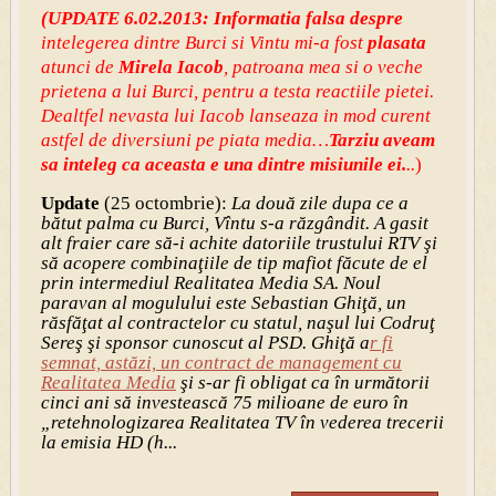
(UPDATE 6.02.2013: Informatia falsa despre
intelegerea dintre Burci si Vintu mi-a fost
plasata
atunci de
Mirela Iacob
, patroana mea si o veche
prietena a lui Burci, pentru a testa reactiile pietei.
Dealtfel nevasta lui Iacob lanseaza in mod curent
astfel de diversiuni pe piata media…
Tarziu aveam
sa inteleg ca aceasta e una dintre misiunile ei.
..
)
Update
(25 octombrie):
La două zile dupa ce a
bătut palma cu Burci, Vîntu s-a răzgândit. A gasit
alt fraier care să-i achite datoriile trustului RTV şi
să acopere combinaţiile de tip mafiot făcute de el
prin intermediul Realitatea Media SA. Noul
paravan al mogulului este Sebastian Ghiţă, un
răsfăţat al contractelor cu statul, naşul lui Codruţ
Sereş şi sponsor cunoscut al PSD. Ghiţă a
r fi
semnat, astăzi, un contract de management cu
Realitatea Media
şi s-ar fi obligat ca în următorii
cinci ani să investească 75 milioane de euro în
„retehnologizarea Realitatea TV în vederea trecerii
la emisia HD (h...