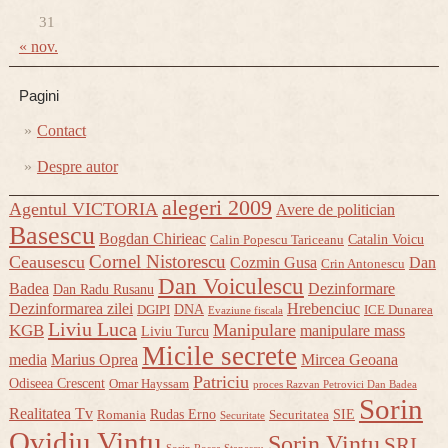
31
« nov.
Pagini
Contact
Despre autor
alegeri 2009
Agentul VICTORIA
Avere de politician
Basescu
Bogdan Chirieac
Catalin Voicu
Calin Popescu Tariceanu
Cornel Nistorescu
Ceausescu
Cozmin Gusa
Dan
Crin Antonescu
Dan Voiculescu
Badea
Dezinformare
Dan Radu Rusanu
Dezinformarea zilei
Hrebenciuc
DNA
DGIPI
ICE Dunarea
Evaziune fiscala
Liviu Luca
Manipulare
KGB
manipulare mass
Liviu Turcu
Micile secrete
media
Marius Oprea
Mircea Geoana
Patriciu
Odiseea Crescent
Omar Hayssam
proces Razvan Petrovici Dan Badea
Sorin
Realitatea Tv
Rudas Erno
SIE
Romania
Securitatea
Securitate
Ovidiu Vintu
Sorin Vintu
SRI
Sorin Rosca Stanescu