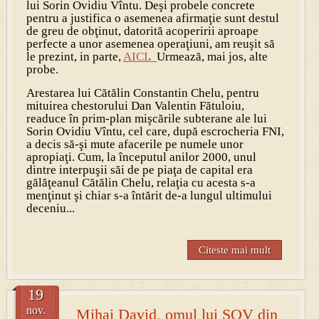
lui Sorin Ovidiu Vîntu. Deşi probele concrete
pentru a justifica o asemenea afirmaţie sunt destul
de greu de obţinut, datorită acoperirii aproape
perfecte a unor asemenea operaţiuni, am reuşit să
le prezint, in parte,
AICI
.
Urmează, mai jos, alte
probe.
Arestarea lui Cătălin Constantin Chelu, pentru
mituirea chestorului Dan Valentin Fătuloiu,
readuce în prim-plan mişcările subterane ale lui
Sorin Ovidiu Vîntu, cel care, după escrocheria FNI,
a decis să-şi mute afacerile pe numele unor
apropiaţi. Cum, la începutul anilor 2000, unul
dintre interpuşii săi de pe piaţa de capital era
gălăţeanul Cătălin Chelu, relaţia cu acesta s-a
menţinut şi chiar s-a întărit de-a lungul ultimului
deceniu...
Citeste mai mult
19
nov.
Mihai David, omul lui SOV din