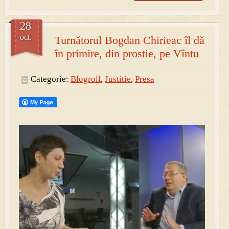
28
oct.
Turnătorul Bogdan Chirieac îl dă
în primire, din prostie, pe Vîntu
Categorie:
Blogroll
,
Justitie
,
Presa