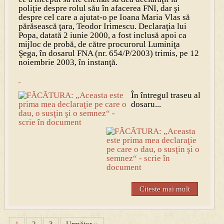
poliţie despre rolul său în afacerea FNI, dar şi
despre cel care a ajutat-o pe Ioana Maria Vlas să
părăsească ţara, Teodor Irimescu. Declaraţia lui
Popa, datată 2 iunie 2000, a fost inclusă apoi ca
mijloc de probă, de către procurorul Luminiţa
Şega, în dosarul FNA (nr. 654/P/2003) trimis, pe 12
noiembrie 2003, în instanţă.
În întregul traseu al
dosaru...
Citeste mai mult
1
2
3
Următor »