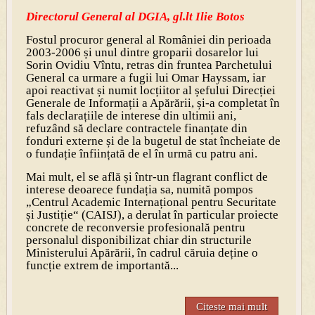
Directorul General al DGIA, gl.lt Ilie Botos
Fostul procuror general al României din perioada
2003-2006 și unul dintre groparii dosarelor lui
Sorin Ovidiu Vîntu, retras din fruntea Parchetului
General ca urmare a fugii lui Omar Hayssam, iar
apoi reactivat și numit locțiitor al șefului Direcției
Generale de Informații a Apărării, și-a completat în
fals declarațiile de interese din ultimii ani,
refuzând să declare contractele finanțate din
fonduri externe și de la bugetul de stat încheiate de
o fundație înființată de el în urmă cu patru ani.
Mai mult, el se află și într-un flagrant conflict de
interese deoarece fundația sa, numită pompos
„Centrul Academic Internațional pentru Securitate
și Justiție“ (CAISJ), a derulat în particular proiecte
concrete de reconversie profesională pentru
personalul disponibilizat chiar din structurile
Ministerului Apărării, în cadrul căruia deține o
funcție extrem de importantă...
Citeste mai mult