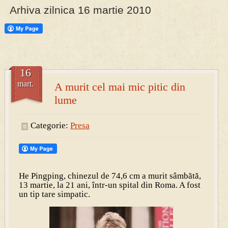
Arhiva zilnica 16 martie 2010
PRESA
Permise pentru vânătoarea de porci în costume, cu gulere albe
16
mart.
A murit cel mai mic pitic din
lume
Categorie:
Presa
He Pingping, chinezul de 74,6 cm a murit sâmbătă,
13 martie, la 21 ani, într-un spital din Roma. A fost
un tip tare simpatic.