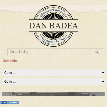
Subscribe
Prima mea carte publicata (Nemira)
Averea Presedintelui: prima lucrare despre controversatele
conturi secrete ale Securitatii.