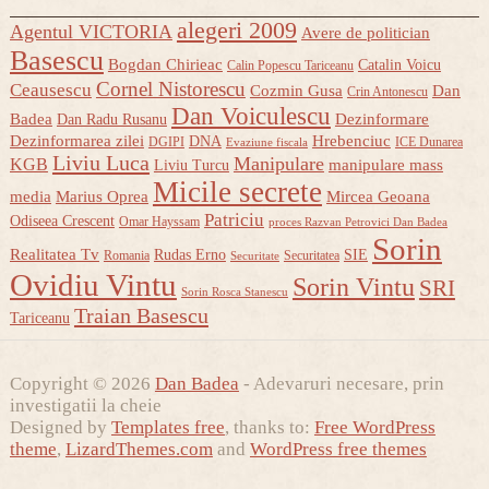
alegeri 2009
Agentul VICTORIA
Avere de politician
Basescu
Bogdan Chirieac
Catalin Voicu
Calin Popescu Tariceanu
Cornel Nistorescu
Ceausescu
Cozmin Gusa
Dan
Crin Antonescu
Dan Voiculescu
Badea
Dezinformare
Dan Radu Rusanu
Dezinformarea zilei
Hrebenciuc
DNA
DGIPI
ICE Dunarea
Evaziune fiscala
Liviu Luca
Manipulare
KGB
manipulare mass
Liviu Turcu
Micile secrete
media
Marius Oprea
Mircea Geoana
Patriciu
Odiseea Crescent
Omar Hayssam
proces Razvan Petrovici Dan Badea
Sorin
Realitatea Tv
Rudas Erno
SIE
Romania
Securitatea
Securitate
Ovidiu Vintu
Sorin Vintu
SRI
Sorin Rosca Stanescu
Traian Basescu
Tariceanu
Copyright © 2026
Dan Badea
- Adevaruri necesare, prin
investigatii la cheie
Designed by
Templates free
, thanks to:
Free WordPress
theme
,
LizardThemes.com
and
WordPress free themes