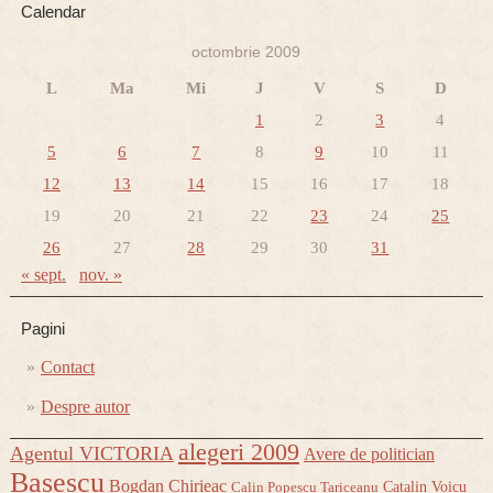
Calendar
octombrie 2009
L
Ma
Mi
J
V
S
D
1
2
3
4
5
6
7
8
9
10
11
12
13
14
15
16
17
18
19
20
21
22
23
24
25
26
27
28
29
30
31
« sept.
nov. »
Pagini
Contact
Despre autor
alegeri 2009
Agentul VICTORIA
Avere de politician
Basescu
Bogdan Chirieac
Catalin Voicu
Calin Popescu Tariceanu