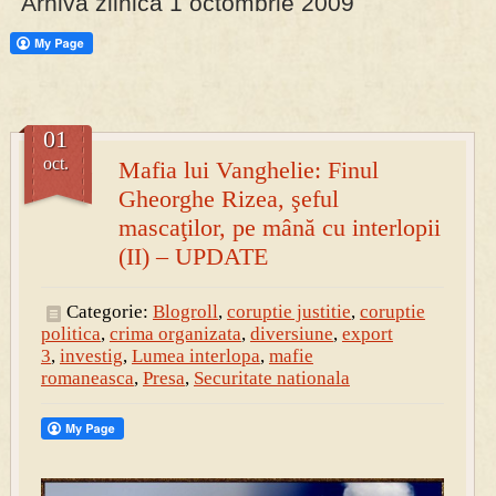
Arhiva zilnica 1 octombrie 2009
PRESA
Permise pentru vânătoarea de porci în costume, cu gulere albe
01
oct.
Mafia lui Vanghelie: Finul
Gheorghe Rizea, şeful
mascaţilor, pe mână cu interlopii
(II) – UPDATE
Categorie:
Blogroll
,
coruptie justitie
,
coruptie
politica
,
crima organizata
,
diversiune
,
export
3
,
investig
,
Lumea interlopa
,
mafie
romaneasca
,
Presa
,
Securitate nationala