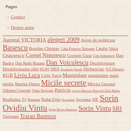
Pagini
Contact
Despre autor
alegeri 2009
Agentul VICTORIA
Avere de politician
Basescu
Bogdan Chirieac
Catalin Voicu
Calin Popescu Tariceanu
Cornel Nistorescu
Ceausescu
Cozmin Gusa
Dan
Crin Antonescu
Dan Voiculescu
Badea
Dezinformare
Dan Radu Rusanu
Dezinformarea zilei
Hrebenciuc
DNA
DGIPI
ICE Dunarea
Evaziune fiscala
Liviu Luca
Manipulare
KGB
manipulare mass
Liviu Turcu
Micile secrete
media
Marius Oprea
Mircea Geoana
Patriciu
Odiseea Crescent
Omar Hayssam
proces Razvan Petrovici Dan Badea
Sorin
Realitatea Tv
Rudas Erno
SIE
Romania
Securitatea
Securitate
Ovidiu Vintu
Sorin Vintu
SRI
Sorin Rosca Stanescu
Traian Basescu
Tariceanu