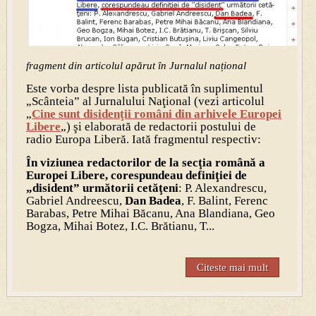
fragment din articolul apărut în Jurnalul național
Este vorba despre lista publicată în suplimentul
„Scânteia” al Jurnalului Naţional (vezi articolul
„
Cine sunt disidenţii români din arhivele Europei
Libere
„) şi elaborată de redactorii postului de
radio Europa Liberă. Iată fragmentul respectiv:
În viziunea redactorilor de la secţia română a
Europei Libere, corespundeau definiţiei de
„disident” următorii ce­tă­ţeni
: P. Alexandrescu,
Gabriel Andreescu,
Dan Badea
, F. Balint, Ferenc
Barabas, Petre Mihai Băcanu, Ana Blandiana, Geo
Bogza, Mihai Botez, I.C. Brătianu, T...
Citeste mai mult