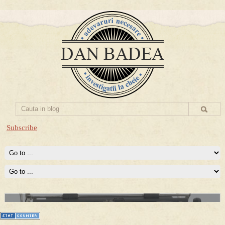
Subscribe
Prima mea carte publicata (Nemira)
Averea Presedintelui: prima lucrare despre controversatele
conturi secrete ale Securitatii.