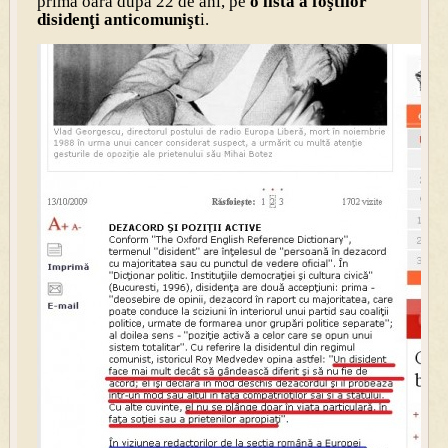
prima oară după 22 de ani, pe
o listă a foştilor
disidenţi anticomunişt
i.