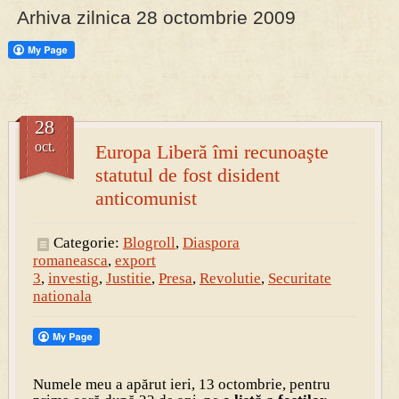
Arhiva zilnica 28 octombrie 2009
PRESA
Permise pentru vânătoarea de porci în costume, cu gulere albe
28
oct.
Europa Liberă îmi recunoaşte
statutul de fost disident
anticomunist
Categorie:
Blogroll
,
Diaspora
romaneasca
,
export
3
,
investig
,
Justitie
,
Presa
,
Revolutie
,
Securitate
nationala
Numele meu a apărut ieri, 13 octombrie, pentru