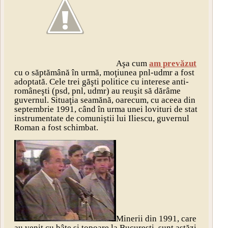
Aşa cum
am prevăzut
cu o săptămână în urmă, moţiunea pnl-udmr a fost
adoptată. Cele trei găşti politice cu interese anti-
româneşti (psd, pnl, udmr) au reuşit să dărâme
guvernul. Situaţia seamănă, oarecum, cu aceea din
septembrie 1991, când în urma unei lovituri de stat
instrumentate de comuniştii lui Iliescu, guvernul
Roman a fost schimbat.
Minerii din 1991, care
au venit cu bâte şi topoare la Bucureşti, sunt astăzi