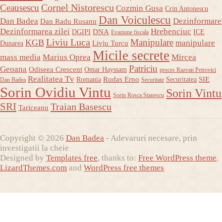
Ceausescu
Cornel Nistorescu
Cozmin Gusa
Crin Antonescu
Dan Voiculescu
Dan Badea
Dezinformare
Dan Radu Rusanu
Dezinformarea zilei
Hrebenciuc
DNA
DGIPI
ICE
Evaziune fiscala
Liviu Luca
Manipulare
KGB
manipulare
Liviu Turcu
Dunarea
Micile secrete
mass media
Marius Oprea
Mircea
Patriciu
Geoana
Odiseea Crescent
Omar Hayssam
proces Razvan Petrovici
Realitatea Tv
Rudas Erno
SIE
Romania
Securitatea
Dan Badea
Securitate
Sorin Ovidiu Vintu
Sorin Vintu
Sorin Rosca Stanescu
SRI
Traian Basescu
Tariceanu
Copyright © 2026
Dan Badea
- Adevaruri necesare, prin
investigatii la cheie
Designed by
Templates free
, thanks to:
Free WordPress theme
,
LizardThemes.com
and
WordPress free themes