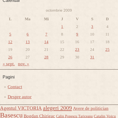
Calendar
octombrie 2009
L
Ma
Mi
J
V
S
D
1
2
3
4
5
6
7
8
9
10
11
12
13
14
15
16
17
18
19
20
21
22
23
24
25
26
27
28
29
30
31
« sept.
nov. »
Pagini
Contact
Despre autor
alegeri 2009
Agentul VICTORIA
Avere de politician
Basescu
Bogdan Chirieac
Catalin Voicu
Calin Popescu Tariceanu