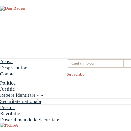
Acasa
Despre autor
Contact
Subscribe
Politica
Justitie
Repere identitare
» »
PRESA
Securitate nationala
Permise
Presa
»
pentru
Revolutie
vânătoarea
de
Dosarul meu de la Securitate
porci
în