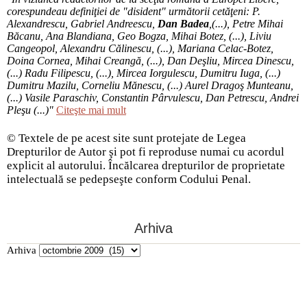
corespundeau definiţiei de "disident" următorii ce­tă­ţeni: P.
Alexandrescu, Gabriel Andreescu,
Dan Badea
,(...), Petre Mihai
Băcanu, Ana Blandiana, Geo Bogza, Mihai Botez, (...), Liviu
Cangeopol, Alexandru Călinescu, (...), Mariana Celac-Botez,
Doina Cornea, Mihai Creangă, (...), Dan Deşliu, Mircea Dinescu,
(...) Radu Filipescu, (...), Mircea Iorgulescu, Dumitru Iuga, (...)
Dumitru Mazilu, Corneliu Mănescu, (...) Aurel Dragoş Munteanu,
(...) Vasile Paraschiv, Constantin Pârvulescu, Dan Petrescu, Andrei
Pleşu (...)"
Citeşte mai mult
© Textele de pe acest site sunt protejate de Legea
Drepturilor de Autor şi pot fi reproduse numai cu acordul
explicit al autorului. Încălcarea drepturilor de proprietate
intelectuală se pedepseşte conform Codului Penal.
Arhiva
Arhiva