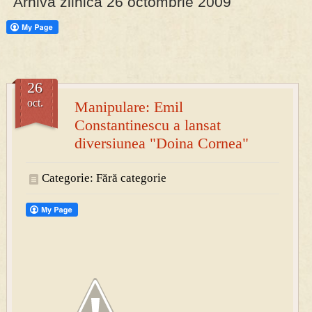
Arhiva zilnica 26 octombrie 2009
PRESA
Permise pentru vânătoarea de porci în costume, cu gulere albe
26
oct.
Manipulare: Emil
Constantinescu a lansat
diversiunea "Doina Cornea"
Categorie: Fără categorie