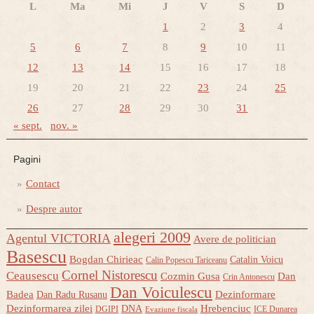
L
Ma
Mi
J
V
S
D
1
2
3
4
5
6
7
8
9
10
11
12
13
14
15
16
17
18
19
20
21
22
23
24
25
26
27
28
29
30
31
« sept.
nov. »
Pagini
Contact
Despre autor
alegeri 2009
Agentul VICTORIA
Avere de politician
Basescu
Bogdan Chirieac
Catalin Voicu
Calin Popescu Tariceanu
Cornel Nistorescu
Ceausescu
Cozmin Gusa
Dan
Crin Antonescu
Dan Voiculescu
Badea
Dezinformare
Dan Radu Rusanu
Dezinformarea zilei
Hrebenciuc
DNA
DGIPI
ICE Dunarea
Evaziune fiscala