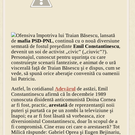
Ofensiva împotriva lui Traian Băsescu, lansată
de
mafia PSD-PNL
, continuă cu o nouă diversiune
semnată de fostul preşedinte
Emil Constantinescu
,
devenit un soi de activist „civic” („ciuvic”?).
Personajul, cunoscut pentru uşurinţa cu care
construieşte scenarii fanteziste, e animat de o ură
viscerală faţă de Traian Băsescu şi e dispus, cum se
vede, să spună orice aberaţie convenită cu oamenii
lui Patriciu.
Astfel, în cotidianul
Adevărul
de astăzi, Emil
Constantinescu afirmă că în decembrie 1989
cunoscuta disidentă anticomunistă Doina Cornea
ar fi fost, practic,
arestată
de reprezentanţii noii
puteri şi purtată ca pe un zombi la televiziune şi
înapoi; ea ar fi fost lăsată să vorbeasca, zice
diversionistul Constantinescu, doar în scopul de a
fi compromisă. Cine erau cei care o arestaseră? Tot
Milică răspunde: Gabriel Oprea şi Eugen Bejinariu,