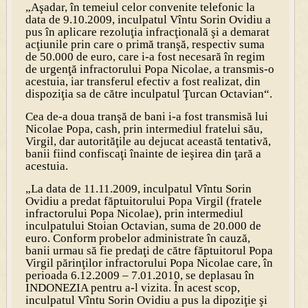
„Aşadar, în temeiul celor convenite telefonic la
data de 9.10.2009, inculpatul Vîntu Sorin Ovidiu a
pus în aplicare rezoluţia infracţională şi a demarat
acţiunile prin care o primă tranşă, respectiv suma
de 50.000 de euro, care i-a fost necesară în regim
de urgenţă infractorului Popa Nicolae, a transmis-o
acestuia, iar transferul efectiv a fost realizat, din
dispoziţia sa de către inculpatul Ţurcan Octavian“.
Cea de-a doua tranşă de bani i-a fost transmisă lui
Nicolae Popa, cash, prin intermediul fratelui său,
Virgil, dar autorităţile au dejucat această tentativă,
banii fiind confiscaţi înainte de ieşirea din ţară a
acestuia.
„La data de 11.11.2009, inculpatul Vîntu Sorin
Ovidiu a predat făptuitorului Popa Virgil (fratele
infractorului Popa Nicolae), prin intermediul
inculpatului Stoian Octavian, suma de 20.000 de
euro. Conform probelor administrate în cauză,
banii urmau să fie predaţi de către făptuitorul Popa
Virgil părinţilor infractorului Popa Nicolae care, în
perioada 6.12.2009 – 7.01.2010, se deplasau în
INDONEZIA pentru a-l vizita. În acest scop,
inculpatul Vîntu Sorin Ovidiu a pus la dipoziţie şi