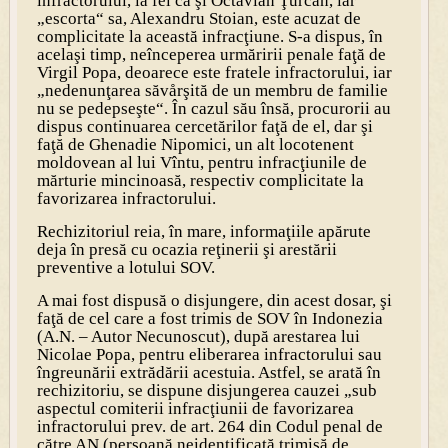
infractorului, la fel ca şi Octavian Ţurcan, iar
„escorta“ sa, Alexandru Stoian, este acuzat de
complicitate la această infracţiune. S-a dispus, în
acelaşi timp, neînceperea urmăririi penale faţă de
Virgil Popa, deoarece este fratele infractorului, iar
„nedenunţarea săvårşită de un membru de familie
nu se pedepseşte“. În cazul său însă, procurorii au
dispus continuarea cercetărilor faţă de el, dar şi
faţă de Ghenadie Nipomici, un alt locotenent
moldovean al lui Vîntu, pentru infracţiunile de
mărturie mincinoasă, respectiv complicitate la
favorizarea infractorului.
Rechizitoriul reia, în mare, informaţiile apărute
deja în presă cu ocazia reţinerii şi arestării
preventive a lotului SOV.
A mai fost dispusă o disjungere, din acest dosar, şi
faţă de cel care a fost trimis de SOV în Indonezia
(A.N. – Autor Necunoscut), după arestarea lui
Nicolae Popa, pentru eliberarea infractorului sau
îngreunării extrădării acestuia. Astfel, se arată în
rechizitoriu, se dispune disjungerea cauzei „sub
aspectul comiterii infracţiunii de favorizarea
infractorului prev. de art. 264 din Codul penal de
către AN (persoană neidentificată trimisă de