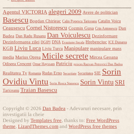
alegeri 2009
Agentul VICTORIA
Avere de politician
Basescu
Bogdan Chirieac
Catalin Voicu
Calin Popescu Tariceanu
Cornel Nistorescu
Ceausescu
Cozmin Gusa
Dan
Crin Antonescu
Dan Voiculescu
Badea
Dezinformare
Dan Radu Rusanu
Dezinformarea zilei
Hrebenciuc
DNA
DGIPI
ICE Dunarea
Evaziune fiscala
Liviu Luca
Manipulare
KGB
manipulare mass
Liviu Turcu
Micile secrete
media
Marius Oprea
Mircea Geoana
Patriciu
Odiseea Crescent
Omar Hayssam
proces Razvan Petrovici Dan Badea
Sorin
Realitatea Tv
Rudas Erno
SIE
Romania
Securitatea
Securitate
Ovidiu Vintu
Sorin Vintu
SRI
Sorin Rosca Stanescu
Traian Basescu
Tariceanu
Copyright © 2026
Dan Badea
- Adevaruri necesare, prin
investigatii la cheie
Designed by
Templates free
, thanks to:
Free WordPress
theme
,
LizardThemes.com
and
WordPress free themes