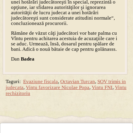
unei hotărâri judecătoreşti în special, reprezintă o
opţiune, iar sfidarea autorităţilor şi ignorarea
autorităţii de lucru judecat a unei hotărâri
judecătoreşti sunt considerate atitudini normale“,
concluzionează procurorii.
Rămåne de văzut cåţi judecători vor bate palma cu
Vîntu pentru achitarea acestuia de acuzaţiile care i
se aduc. Urmează, însă, dosarul pentru spălare de
bani. Adică o nouă bătaie de cap pentru golănasss.
Dan
Badea
Taguri:
Evaziune fiscala
,
Octavian Turcan
,
SOV trimis in
judecata
,
Vintu favorizare Nicolae Popa
,
Vintu FNI
,
Vintu
rechizitoriu