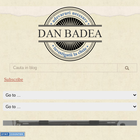
Subscribe
Prima mea carte publicata (Nemira)
Averea Presedintelui: prima lucrare despre controversatele
conturi secrete ale Securitatii.