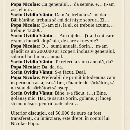
Popa Nicolae
: Cu generalul… dă semne, e… ţi-am
zis, el nu…
Sorin Ovidiu Vântu
: Da măi, trebuia să-mi dai…
Băi bătrâne, trebuia să-mi dai nişte scoruri. Zi…
Popa Nicolae
: Ţi-am zis, la el, ce trebuie acuma…
trebuie 43.000.
Sorin Ovidiu Vântu
: – Am înţeles. Ţi-ai fixat care
e suma lunară, după aia, de care ai nevoie?
Popa Nicolae
: O… sumă anuală, Sorin… m-am
gândit că un 200.000 ar acoperi inclusiv generalul,
salariul lui lunar… anual.
Sorin Ovidiu Vântu
: Te referi la suma anuală, da?
Popa Nicolae
: Da, da, da.
Sorin Ovidiu Vântu
: S-a făcut. Deal.
Popa Nicolae
: Preferabil de primit întodeauna cam
în perioada asta, ca să fie şi înainte de sărbători, să
nu stau de sărbători să aştept.
Sorin Ovidiu Vântu
: Bine, s-a făcut. (…) Bine,
golănaş mic. Hai, te sărută Sorin, golane, şi încep
să iau măsuri pentru toate alea…
Ulterior discuţiei, cei 50.000 de euro au fost
transferaţi, cu întårziare, este drept, în contul lui
Nicolae Popa.