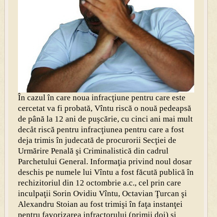
În cazul în care noua infracţiune pentru care este
cercetat va fi probată, Vîntu riscă o nouă pedeapsă
de până la 12 ani de puşcărie, cu cinci ani mai mult
decåt riscă pentru infracţiunea pentru care a fost
deja trimis în judecată de procurorii Secţiei de
Urmărire Penală şi Criminalistică din cadrul
Parchetului General. Informaţia privind noul dosar
deschis pe numele lui Vîntu a fost făcută publică în
rechizitoriul din 12 octombrie a.c., cel prin care
inculpaţii Sorin Ovidiu Vîntu, Octavian Ţurcan şi
Alexandru Stoian au fost trimişi în faţa instanţei
pentru favorizarea infractorului (primii doi) şi