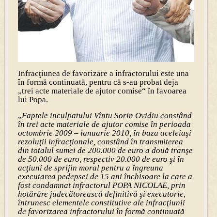
Infracţiunea de favorizare a infractorului este una
în formă continuată, pentru că s-au probat deja
„trei acte materiale de ajutor comise“ în favoarea
lui Popa.
„
Faptele inculpatului Vîntu Sorin Ovidiu constând
în trei acte materiale de ajutor comise în perioada
octombrie 2009 – ianuarie 2010, în baza aceleiaşi
rezoluţii infracţionale, constând în transmiterea
din totalul sumei de 200.000 de euro a două tranşe
de 50.000 de euro, respectiv 20.000 de euro şi în
acţiuni de sprijin moral pentru a îngreuna
executarea pedepsei de 15 ani închisoare la care a
fost condamnat infractorul POPA NICOLAE, prin
hotărâre judecătorească definitivă şi executorie,
întrunesc elementele constitutive ale infracţiunii
de favorizarea infractorului în formă continuată