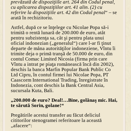
prevăzută de dispoziţiile art. 264 din Codul penal,
cu aplicarea dispoziţiilor art. 41 alin. (2) cu
referire la dispoziţiile art. 42 din Codul penal
“ – se
arată în rechizitoriu.
Astfel, după ce se înţelege cu Nicolae Popa să-i
trimită o rentă lunară de 200.000 de euro, atåt
pentru subzistenţa sa, cåt şi pentru plata unui
oficial indonezian („generalul“) care l-ar fi ţinut
departe de måna autorităţilor indoneziene, Vîntu îi
trimite deja o primă tranşă de 50.000 de euro, din
contul Comac Limited Nicosia (firma prin care
Vîntu a intrat pe piaţa romånească încă din 2002),
deschis la banca Marfin Popular Bank Public Co
Ltd Cipru, în contul firmei lui Nicolae Popa, PT
Caascorm International Trading, înregistrate în
Indonezia, cont deschis la Bank Central Asia,
sucursala Kuta, Bali.
„200.000 de euro? Deal!…Bine, golănaş mic. Hai,
te sărută Sorin, golane!“
Pregătirile acestui transfer au făcut deliciul
cititorilor stenogramei referitoare la această
„afacere“: