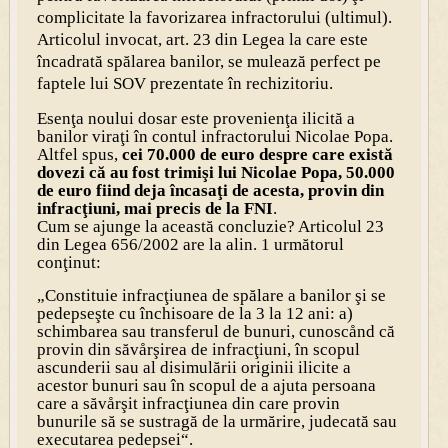
complicitate la favorizarea infractorului (ultimul).
Articolul invocat, art. 23 din Legea la care este
încadrată spălarea banilor, se mulează perfect pe
faptele lui SOV prezentate în rechizitoriu.
Esenţa noului dosar este provenienţa ilicită a
banilor viraţi în contul infractorului Nicolae Popa.
Altfel spus,
cei 70.000 de euro despre care există
dovezi că au fost trimişi lui Nicolae Popa, 50.000
de euro fiind deja încasaţi de acesta, provin din
infracţiuni, mai precis de la FNI
.
Cum se ajunge la această concluzie? Articolul 23
din Legea 656/2002 are la alin. 1 următorul
conţinut:
„Constituie infracţiunea de spălare a banilor şi se
pedepseşte cu închisoare de la 3 la 12 ani: a)
schimbarea sau transferul de bunuri, cunoscånd că
provin din săvårşirea de infracţiuni, în scopul
ascunderii sau al disimulării originii ilicite a
acestor bunuri sau în scopul de a ajuta persoana
care a săvårşit infracţiunea din care provin
bunurile să se sustragă de la urmărire, judecată sau
executarea pedepsei“.