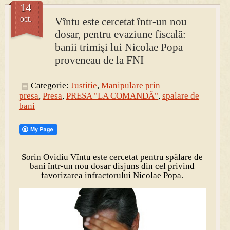
14
oct.
Vîntu este cercetat într-un nou
PRESA
dosar, pentru evaziune fiscală:
Permise pentru vânătoarea de porci în costume, cu gulere albe
banii trimişi lui Nicolae Popa
proveneau de la FNI
Categorie:
Justitie
,
Manipulare prin
presa
,
Presa
,
PRESA "LA COMANDĂ"
,
spalare de
bani
Sorin Ovidiu Vîntu este cercetat pentru spălare de
bani într-un nou dosar disjuns din cel privind
favorizarea infractorului Nicolae Popa.