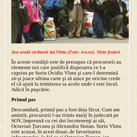
Asa arată victimele lui Vîntu (Foto: evz.ro). Niste fraieri.
În aceste condiţii este de presupus că procurorii au
elemente noi care justifică disperarea ce l-a
cuprins pe Sorin Ovidiu Vîntu şi care-l determină
să-şi joace ultima carte şi să atace pe oricine crede
el că ajută la trimiterea sa acolo unde-i este locul.
Adică în puşcărie.
Primul pas
Deocamdată, primul pas a fost deja făcut. Cum am
amintit, procurorii l-au trimis marţi în judecată pe
SOV, împreună cu cei doi locotenenţi ai săi,
Octavian Ţurcanu şi Alexandru Stoian. Sorin Vîntu
este acuzat, în acest dosar, de favorizarea