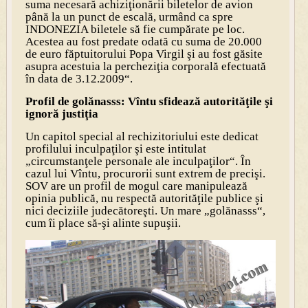
suma necesară achiziţionării biletelor de avion
până la un punct de escală, urmând ca spre
INDONEZIA biletele să fie cumpărate pe loc.
Acestea au fost predate odată cu suma de 20.000
de euro făptuitorului Popa Virgil şi au fost găsite
asupra acestuia la percheziţia corporală efectuată
în data de 3.12.2009“.
Profil de golănasss: Vîntu sfidează autorităţile şi
ignoră justiţia
Un capitol special al rechizitoriului este dedicat
profilului inculpaţilor şi este intitulat
„circumstanţele personale ale inculpaţilor“. În
cazul lui Vîntu, procurorii sunt extrem de precişi.
SOV are un profil de mogul care manipulează
opinia publică, nu respectă autorităţile publice şi
nici deciziile judecătoreşti. Un mare „golănasss“,
cum îi place să-şi alinte supuşii.