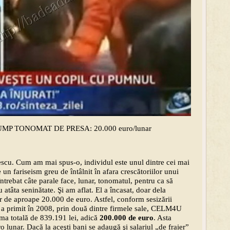
UMP TONOMAT DE PRESA: 20.000 euro/lunar
escu. Cum am mai spus-o, individul este unul dintre cei mai
e un fariseism greu de întâlnit în afara crescătoriilor unui
rebat câte parale face, lunar, tonomatul, pentru ca să
atâta seninătate. Şi am aflat. El a încasat, doar dela
r de aproape 20.000 de euro. Astfel, conform sesizării
 primit în 2008, prin două dintre firmele sale, CELM4U
a totală de 839.191 lei, adică
200.000 de euro
. Asta
lunar. Dacă la aceşti bani se adaugă şi salariul „de fraier”