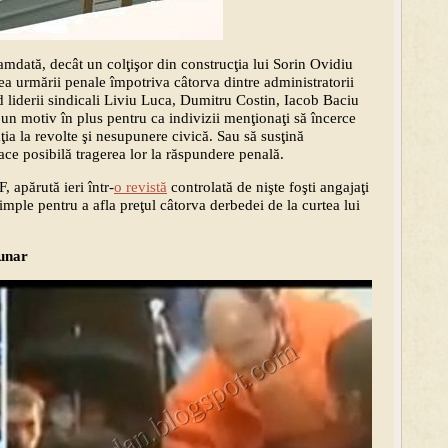
mdată, decât un colţişor din construcţia lui Sorin Ovidiu
ea urmării penale împotriva câtorva dintre administratorii
nd liderii sindicali Liviu Luca, Dumitru Costin, Iacob Baciu
un motiv în plus pentru ca indivizii menţionaţi să încerce
ţia la revolte şi nesupunere civică. Sau să susţină
ace posibilă tragerea lor la răspundere penală.
 apărută ieri într-
o revistă
controlată de nişte foşti angajaţi
imple pentru a afla preţul câtorva derbedei de la curtea lui
unar