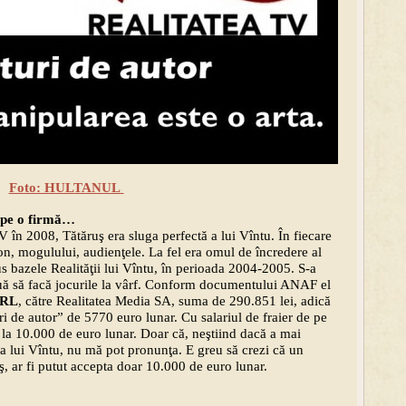
Foto: HULTANUL
 pe o firmă…
TV în 2008, Tătăruş era sluga perfectă a lui Vîntu. În fiecare
lefon, mogulului, audienţele. La fel era omul de încredere al
us bazele Realităţii lui Vîntu, în perioada 2004-2005. S-a
uă să facă jocurile la vârf. Conform documentului ANAF el
SRL
, către Realitatea Media SA, suma de 290.851 lei, adică
i de autor” de 5770 euro lunar. Cu salariul de fraier de pe
 la 10.000 de euro lunar. Doar că, neştiind dacă a mai
e-a lui Vîntu, nu mă pot pronunţa. E greu să crezi că un
 ar fi putut accepta doar 10.000 de euro lunar.