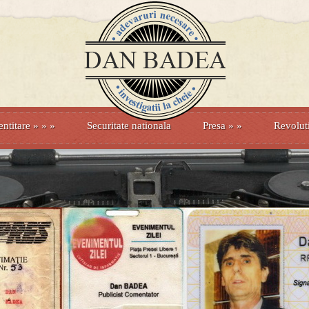
entitare
» »
»
Securitate nationala
Presa
»
»
Revolut