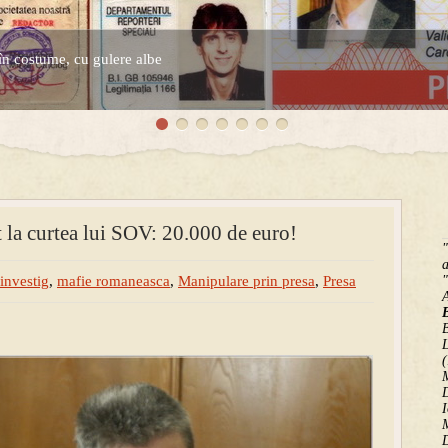
în costume, cu gulere albe
espre controversatele conturi secrete ale Securitatii.
 la curtea lui SOV: 20.000 de euro!
"
a
investig
,
mafie romaneasca
,
Manipulare prin presa
,
Presa
"
B
(
M
D
I
M
D