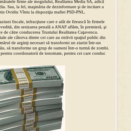
umăratele firme ale mogulului, Realitatea Media SA, adică
a. Sau, la fel, maşinăria de dezinformare şi de incitare a
Sorin Ovidiu Vîntu la dispoziţia mafiei PSD-PNL.
iuni fiscale, infracţiune care e atât de firească în firmele
dovedită, din sesizarea penală a ANAF aflăm, în premieră, şi
ice de către conducerea Trustului Realitatea Caţavencu.
rţiale ale câtorva dintre cei care au otrăvit spaţiul public din
rul de arginţi necesari să transformi un ziarist într-un
său, să transforme un grup de oameni într-o turmă de zombi.
tu pentru coordonatorii de tonomate, pentru cei care conduc