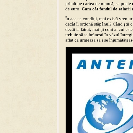
primit pe cartea de muncă, se poate 
de euro.
Cam cât fondul de salarii a
În aceste condiţii, mai există vreo ur
decât îi ordonă stăpânul? Când ştii că 
decât la lătrat, mai ţii cont al cui est
trebuie să te hrăneşti în văzul între
aflat că urmează să i se înjumătăţeas