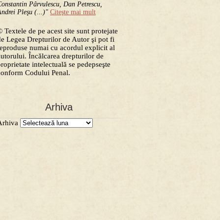
onstantin Pârvulescu, Dan Petrescu,
ndrei Pleşu (...)"
Citeşte mai mult
 Textele de pe acest site sunt protejate
de Legea Drepturilor de Autor şi pot fi
reproduse numai cu acordul explicit al
autorului. Încălcarea drepturilor de
proprietate intelectuală se pedepseşte
conform Codului Penal.
Arhiva
Arhiva