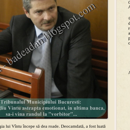
C
A
©
şia lui Vîntu începe să dea roade. Deocamdată, a fost luată