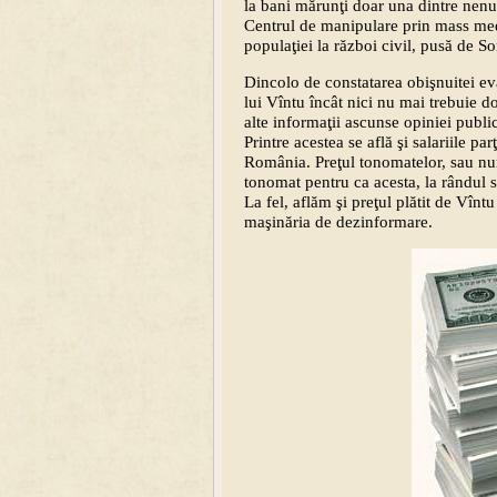
la bani mărunţi doar una dintre nen
Centrul de manipulare prin mass medi
populaţiei la război civil, pusă de 
Dincolo de constatarea obişnuitei evaz
lui Vîntu încât nici nu mai trebuie 
alte informaţii ascunse opiniei publ
Printre acestea se află şi salariile pa
România. Preţul tonomatelor, sau numă
tonomat pentru ca acesta, la rândul 
La fel, aflăm şi preţul plătit de Vîn
maşinăria de dezinformare.