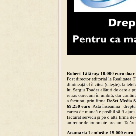
Robert Tătăruş: 10.000 euro doar
Fost director editorial la Realitatea 
dimineaţă el îi citea (citeşte), la te
lui Sergiu Toader alături de care a p
retras oarecum în umbră, dar contin
a facturat, prin firma
ReSet Media 
69.250 euro
. Asta înseamnă „dreptur
cartea de muncă e posibil să fi ajuns
facturat servicii şi pe o altă firmă d
antrenor de tonomate precum Tatăruş,
Anamaria Lembrău: 15.000 euro