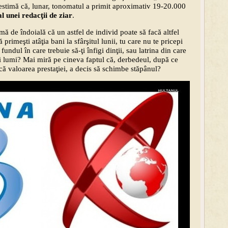
estimă că, lunar, tonomatul a primit aproximativ 19-20.000
l unei redacţii de ziar
.
mă de îndoială că un astfel de individ poate să facă altfel
primeşti atâţia bani la sfârşitul lunii, tu care nu te pricepi
e fundul în care trebuie să-ţi înfigi dinţii, sau latrina din care
gii lumi? Mai miră pe cineva faptul că, derbedeul, după ce
că valoarea prestaţiei, a decis să schimbe stăpânul?