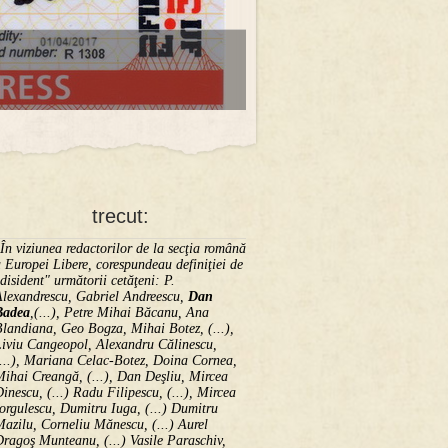
trecut:
În viziunea redactorilor de la secţia română
 Europei Libere, corespundeau definiţiei de
disident" următorii ce­tă­ţeni: P.
Alexandrescu, Gabriel Andreescu,
Dan
Badea
,(...), Petre Mihai Băcanu, Ana
landiana, Geo Bogza, Mihai Botez, (...),
Liviu Cangeopol, Alexandru Călinescu,
...), Mariana Celac-Botez, Doina Cornea,
ihai Creangă, (...), Dan Deşliu, Mircea
inescu, (...) Radu Filipescu, (...), Mircea
orgulescu, Dumitru Iuga, (...) Dumitru
azilu, Corneliu Mănescu, (...) Aurel
ragoş Munteanu, (...) Vasile Paraschiv,