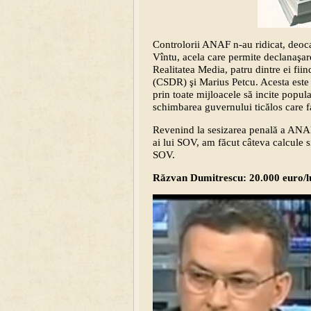
Controlorii ANAF n-au ridicat, deoca
Vîntu, acela care permite declanaşar
Realitatea Media, patru dintre ei fii
(CSDR) şi Marius Petcu. Acesta este 
prin toate mijloacele să incite popula
schimbarea guvernului ticălos care f
Revenind la sesizarea penală a ANAF,
ai lui SOV, am făcut câteva calcule s
SOV.
Răzvan Dumitrescu: 20.000 euro/l