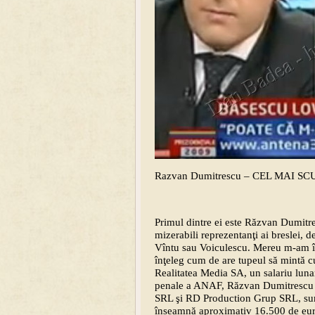
Razvan Dumitrescu – CEL MAI SC
Primul dintre ei este Răzvan Dumitr
mizerabili reprezentanţi ai breslei, d
Vîntu sau Voiculescu. Mereu m-am înt
înţeleg cum de are tupeul să mintă cu 
Realitatea Media SA, un salariu luna
penale a ANAF, Răzvan Dumitrescu a
SRL şi RD Production Grup SRL, sum
înseamnă aproximativ 16.500 de euro 