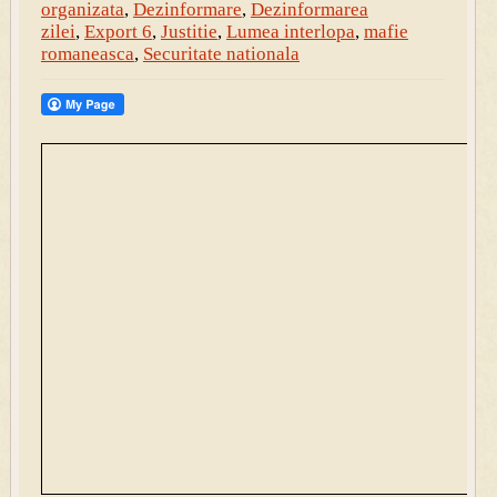
organizata
,
Dezinformare
,
Dezinformarea
zilei
,
Export 6
,
Justitie
,
Lumea interlopa
,
mafie
romaneasca
,
Securitate nationala