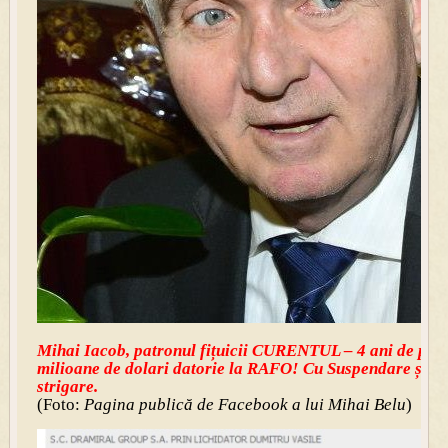
Mihai Iacob, patronul fițuicii CURENTUL – 4 ani de pușc
milioane de dolari datorie la RAFO! Cu Suspendare și Ap
strigare.
(Foto:
Pagina publică de Facebook a lui Mihai Belu
)