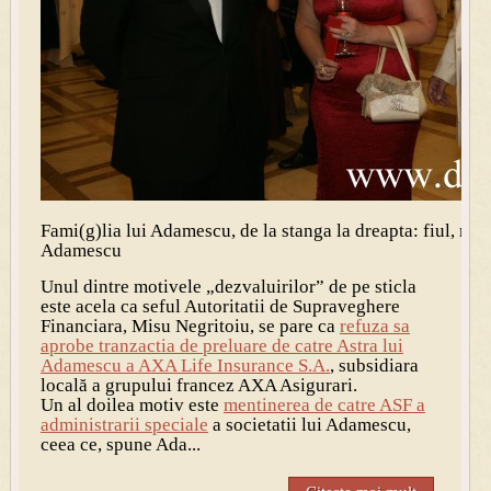
Fami(g)lia lui Adamescu, de la stanga la dreapta: fiul, mam
Adamescu
Unul dintre motivele „dezvaluirilor” de pe sticla
este acela ca seful Autoritatii de Supraveghere
Financiara, Misu Negritoiu, se pare ca
refuza sa
aprobe tranzactia de preluare de catre Astra lui
Adamescu a AXA Life Insurance S.A.
, subsidiara
locală a grupului francez AXA Asigurari.
Un al doilea motiv este
mentinerea de catre ASF a
administrarii speciale
a societatii lui Adamescu,
ceea ce, spune Ada...