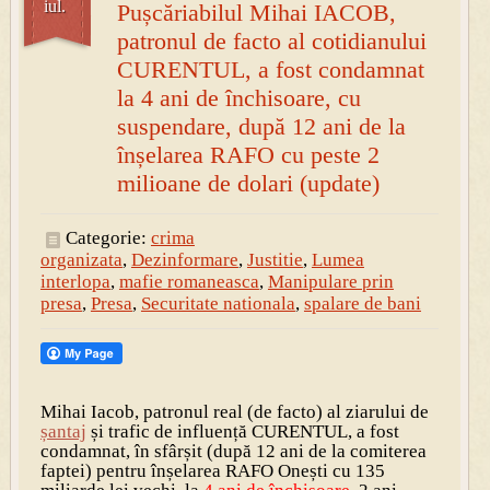
iul.
Pușcăriabilul Mihai IACOB,
patronul de facto al cotidianului
CURENTUL, a fost condamnat
la 4 ani de închisoare, cu
suspendare, după 12 ani de la
înșelarea RAFO cu peste 2
milioane de dolari (update)
Categorie:
crima
organizata
,
Dezinformare
,
Justitie
,
Lumea
interlopa
,
mafie romaneasca
,
Manipulare prin
presa
,
Presa
,
Securitate nationala
,
spalare de bani
Mihai Iacob, patronul real (de facto) al ziarului de
șantaj
și trafic de influență CURENTUL, a fost
condamnat, în sfârșit (după 12 ani de la comiterea
faptei) pentru înșelarea RAFO Onești cu 135