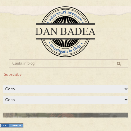
Subscribe
Prima mea carte publicata (Nemira)
Averea Presedintelui: prima lucrare despre controversatele
conturi secrete ale Securitatii.