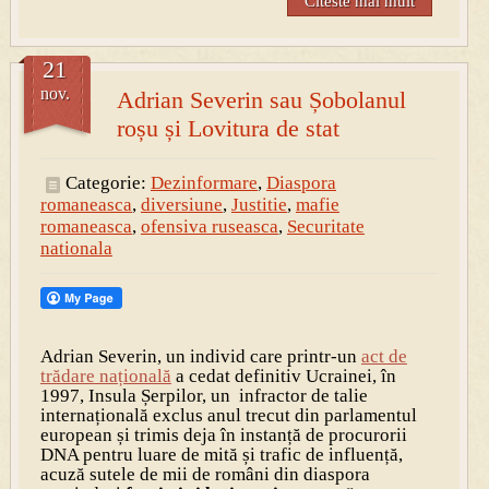
Citeste mai mult
21
nov.
Adrian Severin sau Șobolanul
roșu și Lovitura de stat
Categorie:
Dezinformare
,
Diaspora
romaneasca
,
diversiune
,
Justitie
,
mafie
romaneasca
,
ofensiva ruseasca
,
Securitate
nationala
Adrian Severin, un individ care printr-un
act de
trădare națională
a cedat definitiv Ucrainei, în
1997, Insula Șerpilor, un infractor de talie
internațională exclus anul trecut din parlamentul
european și trimis deja în instanță de procurorii
DNA pentru luare de mită și trafic de influență,
acuză sutele de mii de români din diaspora