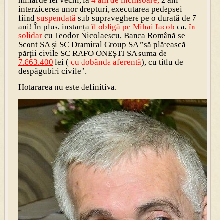
miliarde lei vechi, la
4 ani de închisoare,
2 ani
interzicerea unor drepturi, executarea pedepsei
fiind
suspendată
sub supraveghere pe o durată de 7
ani! În plus, instanța
îl obligă pe Mihai Iacob
ca,
în
solidar
cu Teodor Nicolaescu, Banca Română se
Scont SA și SC Dramiral Group SA ”să plătească
părţii civile SC RAFO ONEŞTI SA suma de
7.863.400
lei (
cu dobânda aferentă
), cu titlu de
despăgubiri civile”.
Hotararea nu este definitiva.