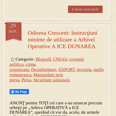
Citeste mai mult
29
mart.
Odiseea Crescent: Instrucţiuni
minime de utilizare a Arhivei
Operative A ICE DUNAREA
Categorie:
Blogroll
,
CNSAS
,
coruptie
politica
,
crima
organizata
,
Dezinformare
,
EXPORT
,
investig
,
mafie
romaneasca
,
Manipulare prin
presa
,
Presa
,
Securitate nationala
ANUNŢ pentru TOŢI cei care s-au aruncat precum
orbeţii pe „Arhiva OPERATIVĂ a ICE
DUNĂREA”, sperând că vor da, acolo, de urmele