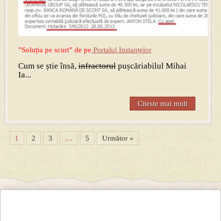
”Soluția pe scurt” de pe
Portalul Instanțelor
Cum se știe însă,
infractorul
pușcăriabilul Mihai
Ia...
Citeste mai mult
1
2
3
…
5
Următor »