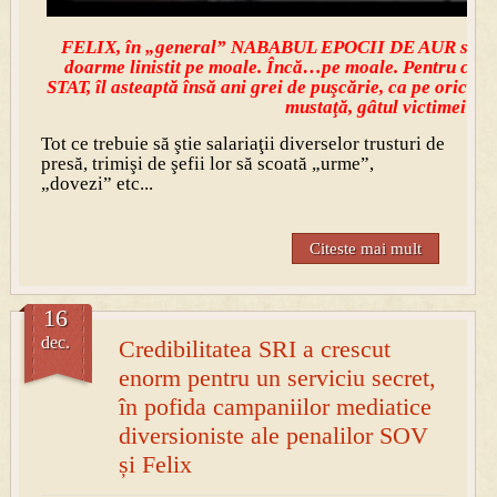
FELIX, în „general” NABABUL EPOCII DE AUR si 
doarme linistit pe moale. Încă…pe moale. Pentru că 
STAT, îl asteaptă însă ani grei de puşcărie, ca pe oric
mustaţă, gâtul victimei!
Tot ce trebuie să ştie salariaţii diverselor trusturi de
presă, trimişi de şefii lor să scoată „urme”,
„dovezi” etc...
Citeste mai mult
16
dec.
Credibilitatea SRI a crescut
enorm pentru un serviciu secret,
în pofida campaniilor mediatice
diversioniste ale penalilor SOV
și Felix