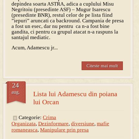
depindea soarta ASTRA, adica a cuplului Misu
Negritoiu (presedinte ASF) – Mugur Isarescu
(presedinte BNR), restul celor de pe lista fiind
”iepuri” aruncati ca backround. Campania de presa
a fost un esec, dar nu pentru ca n-a fost bine
gandita, ci pentru ca grupul atacat n-a raspuns la
santajul mediatic.
Acum, Adamescu jr...
Citeste mai mult
24
aug.
Lista lui Adamescu din poiana
lui Orcan
Categorie:
Crima
Organizata
,
Dezinformare
,
diversiune
,
mafie
romaneasca
,
Manipulare prin presa