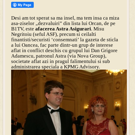
Desi am tot sperat sa ma insel, ma tem insa ca miza
asa-ziselor „dezvaluiri” din lista lui
Orcan
, de pe
B1TV, este
afacerea Astra Asigurari
. Misu
Negritoiu (seful ASF), precum si ceilalti
finantisti/securisti ‘consemnati’ la gazeta de sticla
a lui Oancea, fac parte dintr-un grup de interese
aflat in conflict deschis cu grupul lui Dan Grigore
Adamescu, patronul Astra (via Nova Group),
societate aflat azi in pragul falimentului si sub
administrarea speciala a KPMG Advisory.