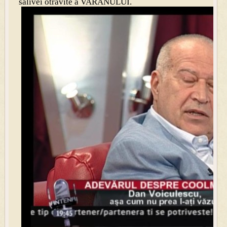
salivei otrăvite a VARANULUI.