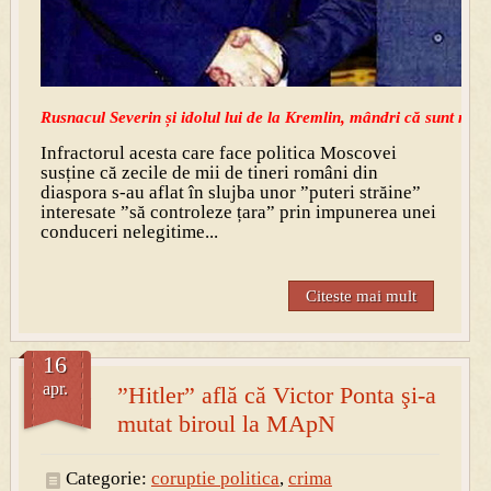
Rusnacul Severin și idolul lui de la Kremlin, mândri că sunt mâ
Infractorul acesta care face politica Moscovei
susține că zecile de mii de tineri români din
diaspora s-au aflat în slujba unor ”puteri străine”
interesate ”să controleze țara” prin impunerea unei
conduceri nelegitime...
Citeste mai mult
16
apr.
”Hitler” află că Victor Ponta şi-a
mutat biroul la MApN
Categorie:
coruptie politica
,
crima