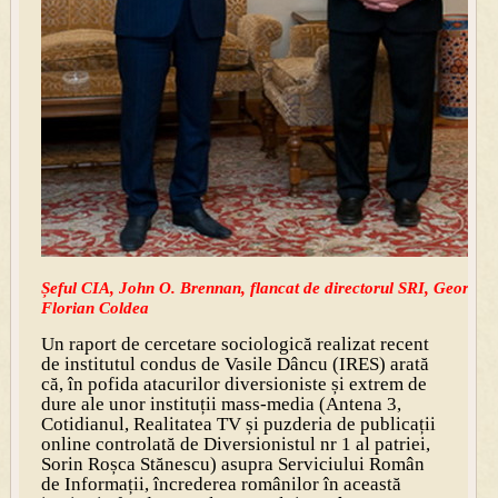
Șeful CIA, John O. Brennan, flancat de directorul SRI, George M
Florian Coldea
Un raport de cercetare sociologică realizat recent
de institutul condus de Vasile Dâncu (IRES) arată
că, în pofida atacurilor diversioniste și extrem de
dure ale unor instituții mass-media (Antena 3,
Cotidianul, Realitatea TV și puzderia de publicații
online controlată de Diversionistul nr 1 al patriei,
Sorin Roșca Stănescu) asupra Serviciului Român
de Informații, încrederea românilor în această