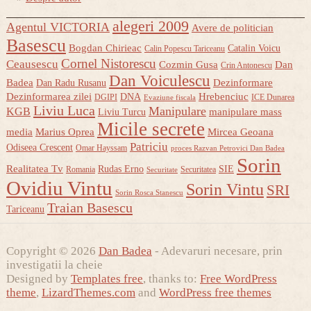
alegeri 2009
Agentul VICTORIA
Avere de politician
Basescu
Bogdan Chirieac
Catalin Voicu
Calin Popescu Tariceanu
Cornel Nistorescu
Ceausescu
Cozmin Gusa
Dan
Crin Antonescu
Dan Voiculescu
Badea
Dezinformare
Dan Radu Rusanu
Dezinformarea zilei
Hrebenciuc
DNA
DGIPI
ICE Dunarea
Evaziune fiscala
Liviu Luca
Manipulare
KGB
manipulare mass
Liviu Turcu
Micile secrete
media
Marius Oprea
Mircea Geoana
Patriciu
Odiseea Crescent
Omar Hayssam
proces Razvan Petrovici Dan Badea
Sorin
Realitatea Tv
Rudas Erno
SIE
Romania
Securitatea
Securitate
Ovidiu Vintu
Sorin Vintu
SRI
Sorin Rosca Stanescu
Traian Basescu
Tariceanu
Copyright © 2026
Dan Badea
- Adevaruri necesare, prin
investigatii la cheie
Designed by
Templates free
, thanks to:
Free WordPress
theme
,
LizardThemes.com
and
WordPress free themes