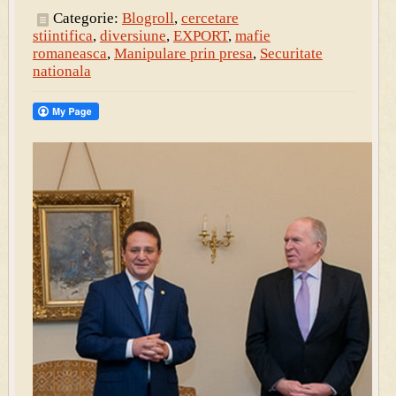
Categorie:
Blogroll
,
cercetare
stiintifica
,
diversiune
,
EXPORT
,
mafie
romaneasca
,
Manipulare prin presa
,
Securitate
nationala