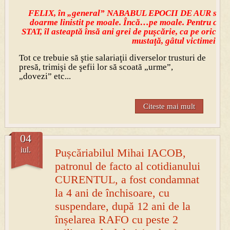
FELIX, în „general” NABABUL EPOCII DE AUR si 
doarme linistit pe moale. Încă…pe moale. Pentru că 
STAT, îl asteaptă însă ani grei de puşcărie, ca pe oric
mustaţă, gâtul victimei!
Tot ce trebuie să ştie salariaţii diverselor trusturi de
presă, trimişi de şefii lor să scoată „urme”,
„dovezi” etc...
Citeste mai mult
04
iul.
Pușcăriabilul Mihai IACOB,
patronul de facto al cotidianului
CURENTUL, a fost condamnat
la 4 ani de închisoare, cu
suspendare, după 12 ani de la
înșelarea RAFO cu peste 2