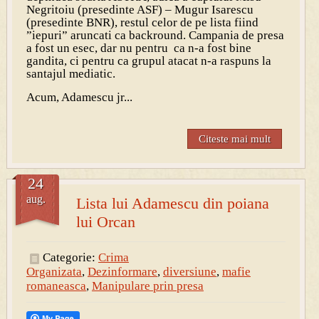
Negritoiu (presedinte ASF) – Mugur Isarescu
(presedinte BNR), restul celor de pe lista fiind
”iepuri” aruncati ca backround. Campania de presa
a fost un esec, dar nu pentru ca n-a fost bine
gandita, ci pentru ca grupul atacat n-a raspuns la
santajul mediatic.
Acum, Adamescu jr...
Citeste mai mult
24
aug.
Lista lui Adamescu din poiana
lui Orcan
Categorie:
Crima
Organizata
,
Dezinformare
,
diversiune
,
mafie
romaneasca
,
Manipulare prin presa