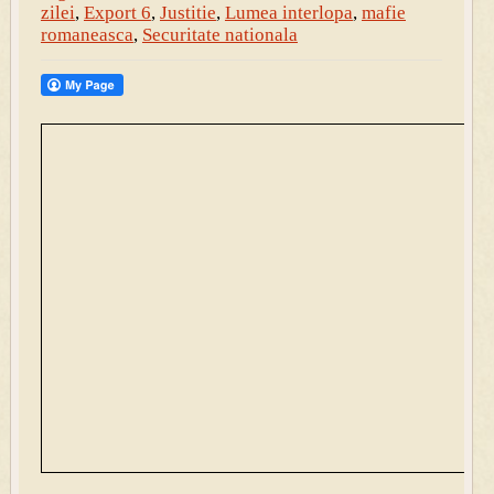
zilei
,
Export 6
,
Justitie
,
Lumea interlopa
,
mafie
romaneasca
,
Securitate nationala