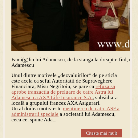
Fami(g)lia lui Adamescu, de la stanga la dreapta: fiul, mam
Adamescu
Unul dintre motivele „dezvaluirilor” de pe sticla
este acela ca seful Autoritatii de Supraveghere
Financiara, Misu Negritoiu, se pare ca
refuza sa
aprobe tranzactia de preluare de catre Astra lui
Adamescu a AXA Life Insurance S.A.
, subsidiara
locală a grupului francez AXA Asigurari.
Un al doilea motiv este
mentinerea de catre ASF a
administrarii speciale
a societatii lui Adamescu,
ceea ce, spune Ada...
Citeste mai mult