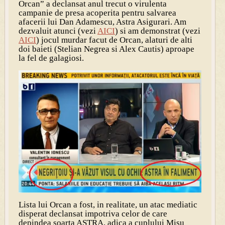
Orcan” a declansat anul trecut o virulenta
campanie de presa acoperita pentru salvarea
afacerii lui Dan Adamescu, Astra Asigurari. Am
dezvaluit atunci (vezi
AICI
) si am demonstrat (vezi
AICI
) jocul murdar facut de Orcan, alaturi de alti
doi baieti (Stelian Negrea si Alex Cautis) aproape
la fel de galagiosi.
Lista lui Orcan a fost, in realitate, un atac mediatic
disperat declansat impotriva celor de care
depindea soarta ASTRA, adica a cuplului Misu