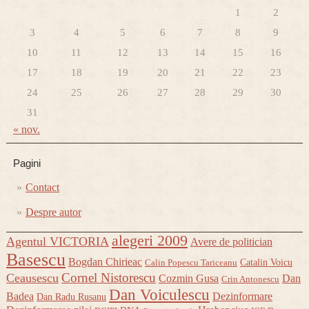
1
2
3
4
5
6
7
8
9
10
11
12
13
14
15
16
17
18
19
20
21
22
23
24
25
26
27
28
29
30
31
« nov.
Pagini
Contact
Despre autor
alegeri 2009
Agentul VICTORIA
Avere de politician
Basescu
Bogdan Chirieac
Catalin Voicu
Calin Popescu Tariceanu
Cornel Nistorescu
Ceausescu
Cozmin Gusa
Dan
Crin Antonescu
Dan Voiculescu
Badea
Dezinformare
Dan Radu Rusanu