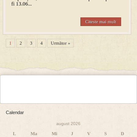
fi 13.06...
Citeste mai mult
1
2
3
4
Următor »
Calendar
august 2026
L
Ma
Mi
J
V
S
D