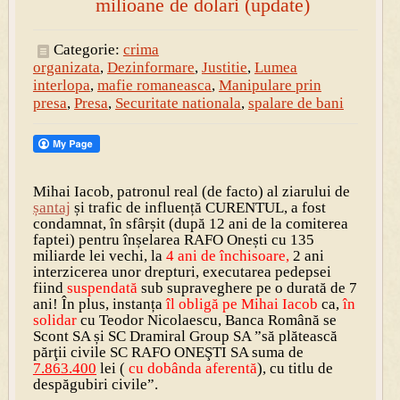
milioane de dolari (update)
Categorie:
crima
organizata
,
Dezinformare
,
Justitie
,
Lumea
interlopa
,
mafie romaneasca
,
Manipulare prin
presa
,
Presa
,
Securitate nationala
,
spalare de bani
Mihai Iacob, patronul real (de facto) al ziarului de
șantaj
și trafic de influență CURENTUL, a fost
condamnat, în sfârșit (după 12 ani de la comiterea
faptei) pentru înșelarea RAFO Onești cu 135
miliarde lei vechi, la
4 ani de închisoare,
2 ani
interzicerea unor drepturi, executarea pedepsei
fiind
suspendată
sub supraveghere pe o durată de 7
ani! În plus, instanța
îl obligă pe Mihai Iacob
ca,
în
solidar
cu Teodor Nicolaescu, Banca Română se
Scont SA și SC Dramiral Group SA ”să plătească
părţii civile SC RAFO ONEŞTI SA suma de
7.863.400
lei (
cu dobânda aferentă
), cu titlu de
despăgubiri civile”.