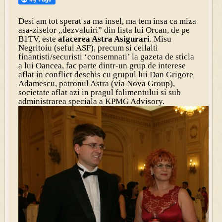
Desi am tot sperat sa ma insel, ma tem insa ca miza
asa-ziselor „dezvaluiri” din lista lui
Orcan
, de pe
B1TV, este
afacerea Astra Asigurari
. Misu
Negritoiu (seful ASF), precum si ceilalti
finantisti/securisti ‘consemnati’ la gazeta de sticla
a lui Oancea, fac parte dintr-un grup de interese
aflat in conflict deschis cu grupul lui Dan Grigore
Adamescu, patronul Astra (via Nova Group),
societate aflat azi in pragul falimentului si sub
administrarea speciala a KPMG Advisory.