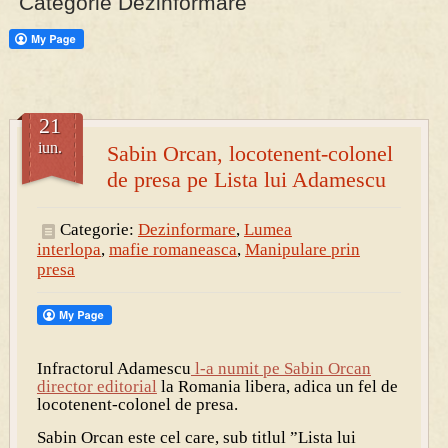
Categorie Dezinformare
PRESA
Permise pentru vânătoarea de porci în costume, cu gulere albe
21
iun.
Sabin Orcan, locotenent-colonel
de presa pe Lista lui Adamescu
Categorie:
Dezinformare
,
Lumea
interlopa
,
mafie romaneasca
,
Manipulare prin
presa
Infractorul Adamescu
l-a numit pe Sabin Orcan
director editorial
la Romania libera, adica un fel de
locotenent-colonel de presa.
Sabin Orcan este cel care, sub titlul ”Lista lui