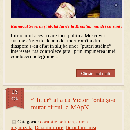
Rusnacul Severin și idolul lui de la Kremlin, mândri că sunt mâ
Infractorul acesta care face politica Moscovei
susține că zecile de mii de tineri români din
diaspora s-au aflat în slujba unor ”puteri străine”
interesate ”să controleze țara” prin impunerea unei
conduceri nelegitime...
Citeste mai mult
16
apr.
”Hitler” află că Victor Ponta şi-a
mutat biroul la MApN
Categorie:
coruptie politica
,
crima
organizata
,
Dezinformare
,
Dezinformarea