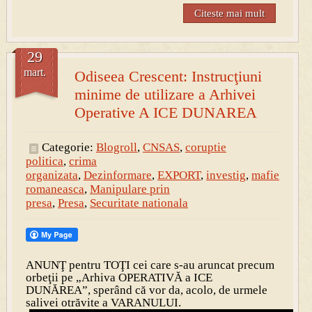
Citeste mai mult
29
mart.
Odiseea Crescent: Instrucţiuni
minime de utilizare a Arhivei
Operative A ICE DUNAREA
Categorie:
Blogroll
,
CNSAS
,
coruptie
politica
,
crima
organizata
,
Dezinformare
,
EXPORT
,
investig
,
mafie
romaneasca
,
Manipulare prin
presa
,
Presa
,
Securitate nationala
ANUNŢ pentru TOŢI cei care s-au aruncat precum
orbeţii pe „Arhiva OPERATIVĂ a ICE
DUNĂREA”, sperând că vor da, acolo, de urmele
salivei otrăvite a VARANULUI.