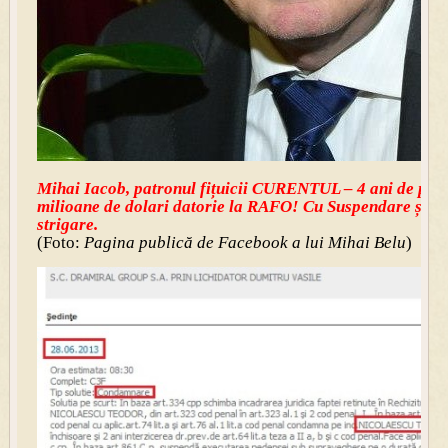
Mihai Iacob, patronul fițuicii CURENTUL – 4 ani de pușc
milioane de dolari datorie la RAFO! Cu Suspendare și Ap
strigare.
(Foto:
Pagina publică de Facebook a lui Mihai Belu
)