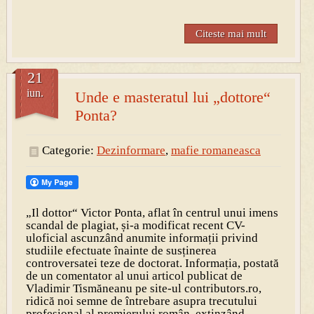
Citeste mai mult
21
iun.
Unde e masteratul lui „dottore“
Ponta?
Categorie:
Dezinformare
,
mafie romaneasca
„Il dottor“ Victor Ponta, aflat în centrul unui imens
scandal de plagiat, și-a modificat recent CV-
uloficial ascunzând anumite informații privind
studiile efectuate înainte de susținerea
controversatei teze de doctorat. Informația, postată
de un comentator al unui articol publicat de
Vladimir Tismăneanu pe site-ul contributors.ro,
ridică noi semne de întrebare asupra trecutului
profesional al premierului român, extinzând