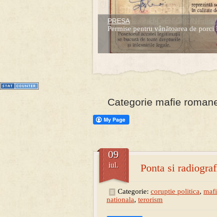
PRESA
Prima mea carte publicata (Nemira)
Permise pentru vânătoarea de porci 
Averea Presedintelui: prima lucrare d
1
2
3
4
5
6
7
Categorie mafie roman
09
iul.
Ponta si radiograf
Categorie:
coruptie politica
,
maf
nationala
,
terorism