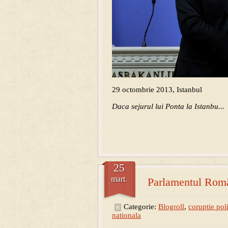
29 octombrie 2013, Istanbul
Daca sejurul lui Ponta la Istanbu...
25
mart.
Parlamentul Român
Categorie:
Blogroll
,
coruptie poli
nationala