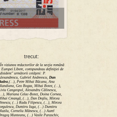
trecut:
În viziunea redactorilor de la secţia română
 Europei Libere, corespundeau definiţiei de
disident" următorii ce­tă­ţeni: P.
Alexandrescu, Gabriel Andreescu,
Dan
Badea
,(...), Petre Mihai Băcanu, Ana
landiana, Geo Bogza, Mihai Botez, (...),
Liviu Cangeopol, Alexandru Călinescu,
...), Mariana Celac-Botez, Doina Cornea,
ihai Creangă, (...), Dan Deşliu, Mircea
inescu, (...) Radu Filipescu, (...), Mircea
orgulescu, Dumitru Iuga, (...) Dumitru
azilu, Corneliu Mănescu, (...) Aurel
ragoş Munteanu, (...) Vasile Paraschiv,