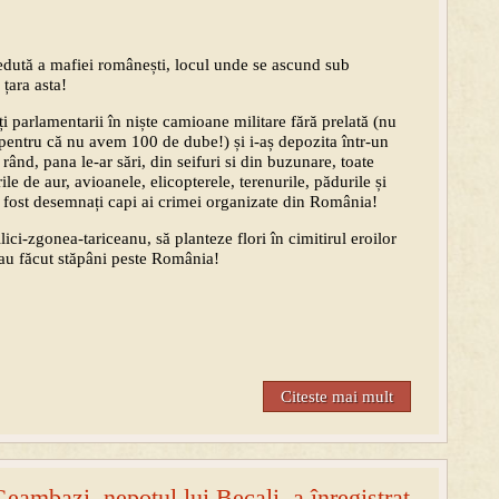
edută a mafiei românești, locul unde se ascund sub
țara asta!
ți parlamentarii în niște camioane militare fără prelată (nu
pentru că nu avem 100 de dube!) și i-aș depozita într-un
 rând, pana le-ar sări, din seifuri si din buzunare, toate
ile de aur, avioanele, elicopterele, terenurile, pădurile și
au fost desemnați capi ai crimei organizate din România!
lici-zgonea-tariceanu, să planteze flori în cimitirul eroilor
-au făcut stăpâni peste România!
Citeste mai mult
eambazi, nepotul lui Becali, a înregistrat