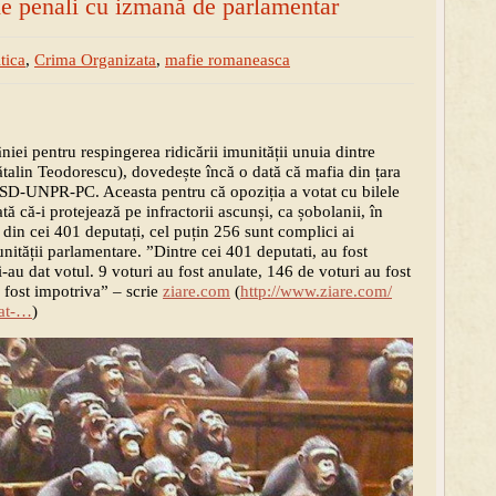
de penali cu izmană de parlamentar
tica
,
Crima Organizata
,
mafie romaneasca
iei pentru respingerea ridicării imunității unuia dintre
talin Teodorescu), dovedește încă o dată că mafia din țara
 PSD-UNPR-PC. Aceasta pentru că opoziția a votat cu bilele
ă că-i protejează pe infractorii ascunși, ca șobolanii, în
 din cei 401 deputați, cel puțin 256
sunt complici ai
nității parlamentare. ”Dintre cei 401 deputati, au fost
i-au dat votul. 9 voturi au fost anulate, 146 de voturi au fost
 fost impotriva” – scrie
ziare.com
(
http://www.ziare.com/
vat-…
)