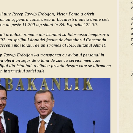
C
A
lui turc Recep Tayyip Erdoğan, Victor Ponta a oferit
©
omania, pentru construirea in Bucuresti a uneia dintre cele
en de peste 11.200 mp situat in Bd. Expozitiei 22-30.
atii ortodoxe romane din Istanbul sa foloseasca temporar o
1692, cu sprijinul donatiei facute de domnitorul Constantin
ecenii mai tarziu, de un stramos al ISIS, sultanul Ahmet.
ep Tayyip Erdoğan l-a transportat cu avionul personal in
-a oferit un sejur de o luna de zile cu servicii medicale
ipol din Istanbul, o clinica privata despre care se afirma ca
in intermediul sotiei sale.