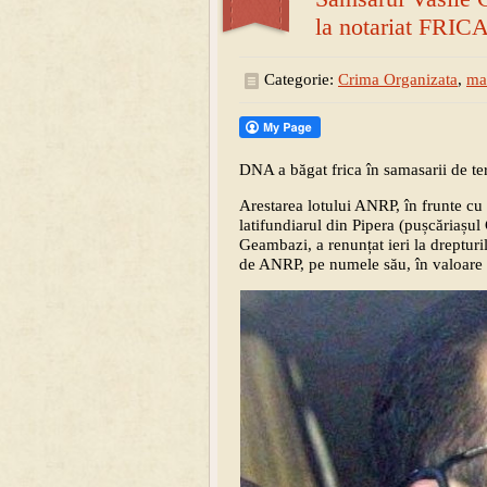
la notariat FRI
Categorie:
Crima Organizata
,
ma
DNA a băgat frica în samasarii de t
Arestarea lotului ANRP, în frunte cu
latifundiarul din Pipera (pușcăriașul 
Geambazi, a renunțat ieri la drepturi
de ANRP, pe numele său, în valoare 