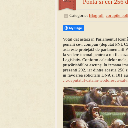
Ponta si cei 256 
Categorie:
Blogroll
,
coruptie poli
Votul dat astazi in Parlamentul Român
penalii ce-l compun (deputat PNL Că
asta este protejată de parlamentarii
la vedere tocmai pentru a nu fi acuzat
Legislativ. Conform calculelor mele,
pușcăriabililor ascunși în izmana imu
prezenti 292, iar dintre acestia 256 s
in favoarea solicitarii DNA si 101 au
…/deputatul-catalin-teodorescu-sal