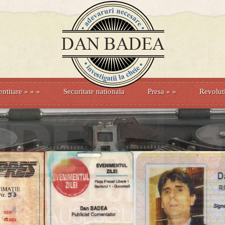
entitare
» »
»
Securitate nationala
Presa
»
»
Revolut