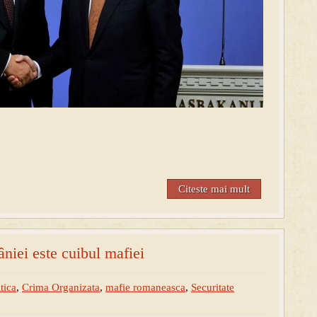
Citeste mai mult
iei este cuibul mafiei
tica
,
Crima Organizata
,
mafie romaneasca
,
Securitate