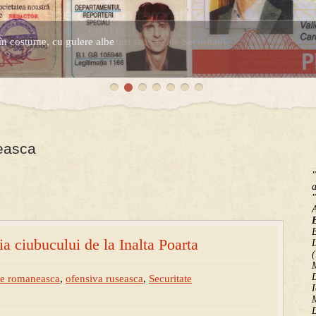
în costume, cu gulere albe
espre controversatele conturi secrete ale Securitatii.
easca
"
a
"
B
ia ciubucului de la Inalta Poarta
(
M
D
ie romaneasca
,
ofensiva ruseasca
,
Securitate
I
M
D