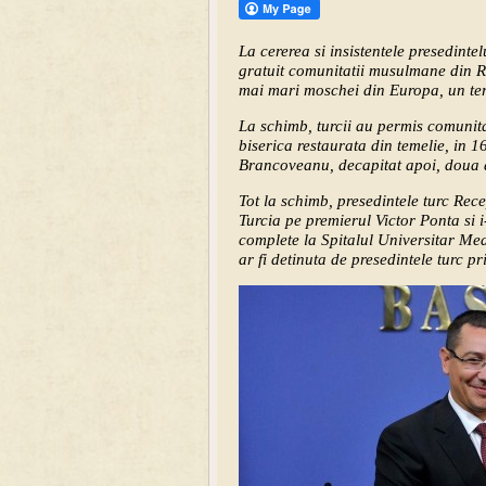
La cererea si insistentele presedinte
gratuit comunitatii musulmane din R
mai mari moschei din Europa, un ter
La schimb, turcii au permis comunit
biserica restaurata din temelie, in 
Brancoveanu, decapitat apoi, doua d
Tot la schimb, presedintele turc Rec
Turcia pe premierul Victor Ponta si i
complete la Spitalul Universitar Med
ar fi detinuta de presedintele turc pr