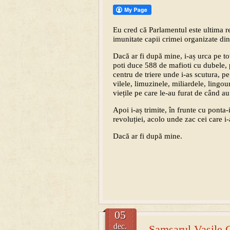
Eu cred că Parlamentul este ultima r
imunitate capii crimei organizate din 
Dacă ar fi după mine, i-aș urca pe to
poti duce 588 de mafioti cu dubele, 
centru de triere unde i-as scutura, pe
vilele, limuzinele, miliardele, lingour
viețile pe care le-au furat de când 
Apoi i-aș trimite, în frunte cu ponta-i
revoluției, acolo unde zac cei care i
Dacă ar fi după mine.
05
dec.
Samsarul Vasile G