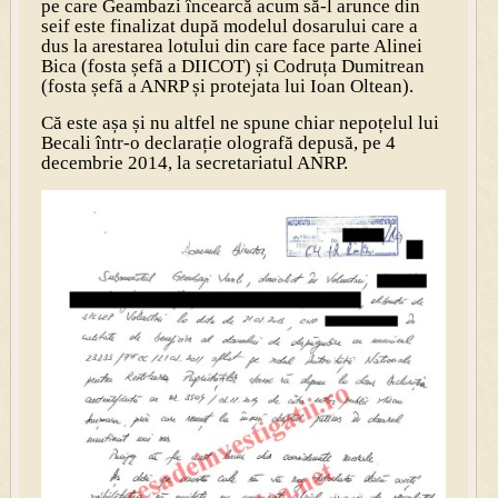
pe care Geambazi încearcă acum să-l arunce din
seif este finalizat după modelul dosarului care a
dus la arestarea lotului din care face parte Alinei
Bica (fosta șefă a DIICOT) și Codruța Dumitrean
(fosta șefă a ANRP și protejata lui Ioan Oltean).
Că este așa și nu altfel ne spune chiar nepoțelul lui
Becali într-o declarație olografă depusă, pe 4
decembrie 2014, la secretariatul ANRP.