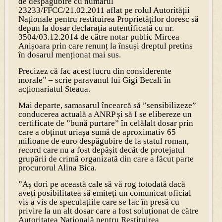
de despăgubire cu numărul
23233/FFCC/21.02.2011 aflat pe rolul Autorității
Naționale pentru restituirea Proprietăților doresc să
depun la dosar declarația autentificată cu nr.
3504/03.12.2014 de către notar public Mircea
Anișoara prin care renunț la însuși dreptul pretins
în dosarul menționat mai sus.
Precizez că fac acest lucru din considerente
morale” – scrie paravanul lui Gigi Becali în
acționariatul Steaua.
Mai departe, samasarul încearcă să ”sensibilizeze”
conducerea actuală a ANRP și să I se elibereze un
certificate de ”bună purtare” în celălalt dosar prin
care a obținut uriașa sumă de aproximativ 65
milioane de euro despăgubire de la statul roman,
record care nu a fost depășit decât de protejatul
grupării de crimă organizată din care a făcut parte
procurorul Alina Bica.
”Aș dori pe această cale să vă rog totodată dacă
aveți posibilitatea să emiteți un comunicat oficial
vis a vis de speculațiile care se fac în presă cu
privire la un alt dosar care a fost soluționat de către
Autoritatea Națională pentru Restituirea