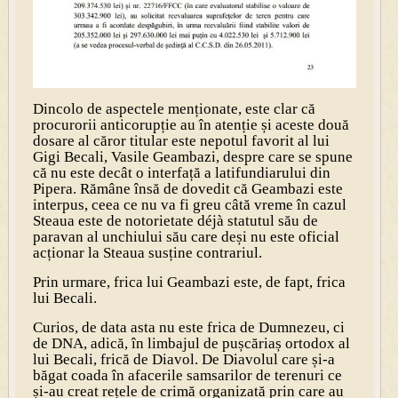
Dincolo de aspectele menționate, este clar că
procurorii anticorupție au în atenție și aceste două
dosare al căror titular este nepotul favorit al lui
Gigi Becali, Vasile Geambazi, despre care se spune
că nu este decât o interfață a latifundiarului din
Pipera. Rămâne însă de dovedit că Geambazi este
interpus, ceea ce nu va fi greu câtă vreme în cazul
Steaua este de notorietate déjà statutul său de
paravan al unchiului său care deși nu este oficial
acționar la Steaua susține contrariul.
Prin urmare, frica lui Geambazi este, de fapt, frica
lui Becali.
Curios, de data asta nu este frica de Dumnezeu, ci
de DNA, adică, în limbajul de pușcăriaș ortodox al
lui Becali, frică de Diavol. De Diavolul care și-a
băgat coada în afacerile samsarilor de terenuri ce
și-au creat rețele de crimă organizată prin care au