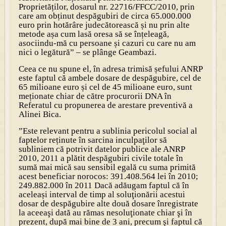
Proprietăților, dosarul nr. 22716/FFCC/2010, prin
care am obținut despăgubiri de circa 65.000.000
euro prin hotărâre judecătorească și nu prin alte
metode așa cum lasă oresa să se înțeleagă,
asociindu-mă cu persoane și cazuri cu care nu am
nici o legătură” – se plânge Geambazi.
Ceea ce nu spune el, în adresa trimisă șefului ANRP
este faptul că ambele dosare de despăgubire, cel de
65 milioane euro și cel de 45 milioane euro, sunt
meționate chiar de către procurorii DNA în
Referatul cu propunerea de arestare preventivă a
Alinei Bica.
”Este relevant pentru a sublinia pericolul social al
faptelor reținute în sarcina inculpaţilor să
subliniem că potrivit datelor publice ale ANRP
2010, 2011 a plătit despăgubiri civile totale în
sumă mai mică sau sensibil egală cu suma primită
acest beneficiar norocos: 391.408.564 lei în 2010;
249.882.000 în 2011 Dacă adăugam faptul că în
aceleași interval de timp al soluţionării acestui
dosar de despăgubire alte două dosare înregistrate
la aceeaşi dată au rămas nesoluţionate chiar şi în
prezent, după mai bine de 3 ani, precum şi faptul că