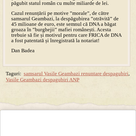
păgubit statul român cu multe miliarde de lei.
Cazul renunțării pe motive ”morale”, de către
samsarul Geambazi, la despăgubirea ”otrăvită” de
45 milioane de euro, este semnul că DNA a băgat
groaza în ”burghejii” mafiei românești. Acesta
trebuie să fie și motivul pentru care FRICA de DNA
a fost patentată și înregistrată la notariat!
Dan Badea
Taguri:
samsarul Vasile Geambazi renuntare despagubiri
,
Vasile Geambazi despagubiri ANP