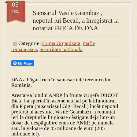
05
dec.
Samsarul Vasile Geambazi,
PRESA
nepotul lui Becali, a înregistrat la
Permise pentru vânătoarea de porci în costume, cu gulere albe
notariat FRICA DE DNA
Categorie:
Crima Organizata
,
mafie
romaneasca
,
Securitate nationala
DNA a băgat frica în samasarii de terenuri din
România.
Arestarea lotului ANRP, în frunte cu șefa DIICOT
Bica, l-a speriat în asemenea hal pe latifundiarul
din Pipera (pușcăriașul Gigi Becali) încât nepotul
preferat al acestuia, Vasile Geambazi, a renunțat
ieri la drepturile litigioase câștigate deja într-un
dosar de despăgubire emis de ANRP, pe numele
său, în valoare de 45 milioane de euro (205
milioane lei).