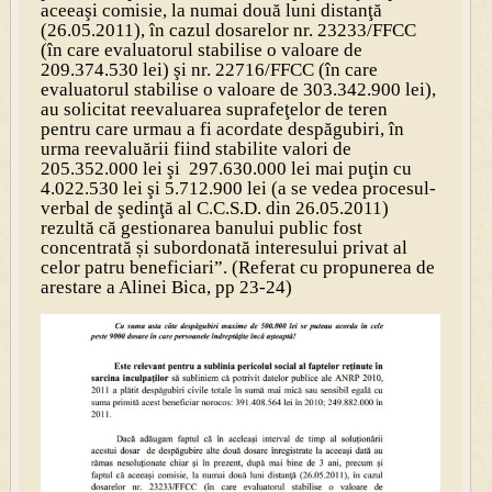
aceeaşi comisie, la numai două luni distanţă
(26.05.2011), în cazul dosarelor nr. 23233/FFCC
(în care evaluatorul stabilise o valoare de
209.374.530 lei) şi nr. 22716/FFCC (în care
evaluatorul stabilise o valoare de 303.342.900 lei),
au solicitat reevaluarea suprafeţelor de teren
pentru care urmau a fi acordate despăgubiri, în
urma reevaluării fiind stabilite valori de
205.352.000 lei şi 297.630.000 lei mai puţin cu
4.022.530 lei şi 5.712.900 lei (a se vedea procesul-
verbal de şedinţă al C.C.S.D. din 26.05.2011)
rezultă că gestionarea banului public fost
concentrată și subordonată interesului privat al
celor patru beneficiari”. (Referat cu propunerea de
arestare a Alinei Bica, pp 23-24)