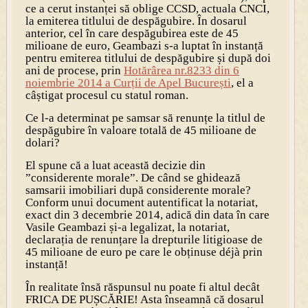
ce a cerut instanței să oblige CCSD, actuala CNCI,
la emiterea titlului de despăgubire. În dosarul
anterior, cel în care despăgubirea este de 45
milioane de euro, Geambazi s-a luptat în instanță
pentru emiterea titlului de despăgubire și după doi
ani de procese, prin
Hotărârea nr.8233 din 6
noiembrie 2014 a Curții de Apel București
, el a
câștigat procesul cu statul roman.
Ce l-a determinat pe samsar să renunțe la titlul de
despăgubire în valoare totală de 45 milioane de
dolari?
El spune că a luat această decizie din
”considerente morale”. De când se ghidează
samsarii imobiliari după considerente morale?
Conform unui document autentificat la notariat,
exact din 3 decembrie 2014, adică din data în care
Vasile Geambazi și-a legalizat, la notariat,
declarația de renunțare la drepturile litigioase de
45 milioane de euro pe care le obținuse déjà prin
instanță!
În realitate însă răspunsul nu poate fi altul decât
FRICA DE PUȘCĂRIE! Asta înseamnă că dosarul