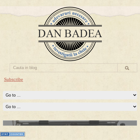
Subscribe
Prima mea carte publicata (Nemira)
Averea Presedintelui: prima lucrare despre controversatele
conturi secrete ale Securitatii.