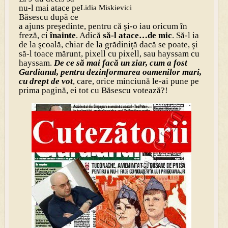
nu-l mai atace pe
Lidia Miskievici
Băsescu după ce
a ajuns preşedinte, pentru că şi-o iau oricum în
freză, ci
înainte
. Adică
să-l atace…de mic
. Să-l ia
de la şcoală, chiar de la grădiniţă dacă se poate, şi
să-l toace mărunt, pixell cu pixell, sau hayssam cu
hayssam.
De ce să mai facă un ziar, cum a fost
Gardianul, pentru dezinformarea oamenilor mari,
cu drept de vot
, care, orice minciună le-ai pune pe
prima pagină, ei tot cu Băsescu votează?!