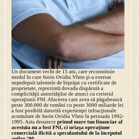
Un document vechi de 15 ani, care reconstituie
modul în care Sorin Ovidiu Vîntu şi-a exersat
nepedepsit talentele de bişniţar cu certificate de
proprietate, reprezintă dovada dispărută a
complicităţii autorităţilor de atunci cu creierul
operaţiunii FNI. Afacerea care avea să păgubească
peste 300.000 de români cu peste 3000 miliarde lei
a fost posibilă datorită experienţei infracţionale
acumulate de Sorin Ovidiu Vîntu în perioada 1992-
1995. Asta deoarece
primul mare tun financiar al
acestuia nu a fost FNI, ci uriaşa operaţiune
comercială ilicită a speculantului de la începutul
anilor ’90
.