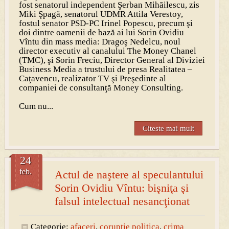
fost senatorul independent
Şerban Mihăilescu
, zis
Miki Şpagă, senatorul UDMR
Attila Verestoy
,
fostul senator PSD-PC
Irinel Popescu
, precum şi
doi dintre oamenii de bază ai lui Sorin Ovidiu
Vîntu din mass media:
Dragoş Nedelcu
, noul
director executiv al canalului The Money Chanel
(TMC), şi
Sorin Freciu
, Director General al Diviziei
Business Media a trustului de presa Realitatea –
Caţavencu, realizator TV şi Preşedinte al
companiei de consultanţă Money Consulting.
Cum nu...
Citeste mai mult
24
feb.
Actul de naştere al speculantului
Sorin Ovidiu Vîntu: bişniţa şi
falsul intelectual nesancţionat
Categorie:
afaceri
,
coruptie politica
,
crima