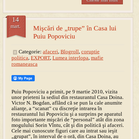
14
mart.
Mişcări de „trupe” în Casa lui
Puiu Popoviciu
Categorie:
afaceri
,
Blogroll
,
coruptie
politica
,
EXPORT
,
Lumea interlopa
,
mafie
romaneasca
Puiu Popoviciu a primit, pe 9 martie 2010, vizita
unor prieteni la sediul din restaurantul Casa Doina.
Victor N. Bogdan, aflând că se pun la cale
anumite
alianţe
, a “scanat” cu discreţie intrarea în
restaurantul lui Popoviciu şi a surprins pe aparatul
foto importante mişcări de “personal” atât din zona
mogulului Sorin Vîntu, cât şi din politică şi afaceri.
Cele mai cunoscute figuri care au intrat sau ieşit
„grupat”, în interval de o oră, din Casa Doina, au