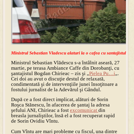
Ministrul Sebastian Vladescu alaturi la o cafea cu santajistul Ch
Ministrul Sebastian Vlădescu s-a întâlnit aseară, 27
martie, pe terasa Ambiance Caffe din Dorobanţi, cu
şantajistul Bogdan Chirieac – zis şi „
Pielea Pu…i
„.
Cei doi au avut o discuţie destul de relaxată,
condimentată şi de intervenţiile junei însoţitoare a
fostului jurnalist de la Adevărul şi Gândul.
După ce a fost direct implicat, alături de Sorin
Roşca Stănescu, în afacerea de şantaj la adresa
şefului ANI, Chirieac a fost
excomunicat
din
breasla jurnaliştilor, însă el a fost recuperat rapid
de Sorin Ovidiu Vîntu.
Cum Vîntu are mari probleme cu fiscul, una dintre