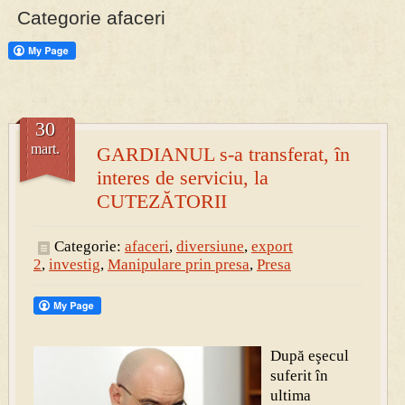
Categorie afaceri
PRESA
Permise pentru vânătoarea de porci în costume, cu gulere albe
30
mart.
GARDIANUL s-a transferat, în
interes de serviciu, la
CUTEZĂTORII
Categorie:
afaceri
,
diversiune
,
export
2
,
investig
,
Manipulare prin presa
,
Presa
După eşecul
suferit în
ultima