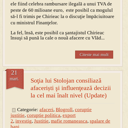
ele fiind celebra rambursare ilegală a unui TVA de
peste de 60 milioane euro, este posibil ca mogulul
să-l fi trimis pe Chirieac la o discuţie împăciuitoare
cu ministrul Finanţelor.
La fel, însă, este posibil ca şantajistul Chirieac
însuşi să pună la cale o nouă afacere cu Vlăd...
Citeste mai mult
21
mart.
Soţia lui Stolojan consiliază
afaceriști şi influenţează decizii
la cel mai înalt nivel (Update)
Categorie:
afaceri
,
Blogroll
,
coruptie
justitie
,
coruptie politica
,
export
2
,
investig
,
Justitie
,
mafie romaneasca
,
spalare de
bani