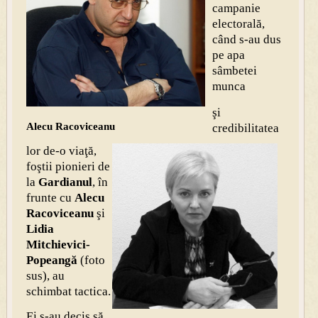
campanie
electorală,
când s-au dus
pe apa
sâmbetei
munca
şi
Alecu Racoviceanu
credibilitatea
lor de-o viaţă,
foştii pionieri de
la
Gardianul
, în
frunte cu
Alecu
Racoviceanu
şi
Lidia
Mitchievici-
Popeangă
(foto
sus), au
schimbat tactica.
Ei s-au decis să