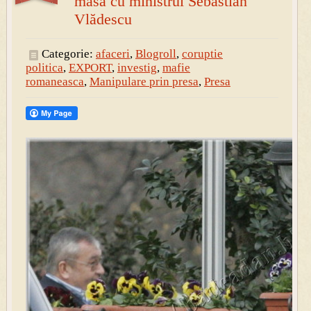
masă cu ministrul Sebastian
Vlădescu
Categorie:
afaceri
,
Blogroll
,
coruptie
politica
,
EXPORT
,
investig
,
mafie
romaneasca
,
Manipulare prin presa
,
Presa