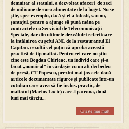
demnitar al statului, a dezvoltat afaceri de zeci
de milioane de euro alimentate de la buget. Nu se
ştie, spre exemplu, dacă şi el a folosit, sau nu,
şantajul, pentru a ajunge să pună mâna pe
contractele cu Serviciul de Telecomunicaţii
Speciale, dar din ultimele dezvăluiri referitoare
la întâlnirea cu şeful ANI, de la restaurantul El
Capitan, rezultă cel puţin că aprobă această
practică de tip mafiot. Pentru cei care nu ştiu
cine este Bogdan Chirieac, un individ care şi-a
făcut „numărul” în cârdăşie cu un alt derbedeu
de presă, CT Popescu, prezint mai jos cele două
articole documentate riguros şi publicate într-un
cotidian care avea să fie închis, practic, de
mafiotul (Marius Locic) care-l patrona, două
luni mai târziu...
Citeste mai mult