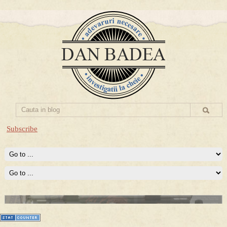
Subscribe
Prima mea carte publicata (Nemira)
Averea Presedintelui: prima lucrare despre controversatele
conturi secrete ale Securitatii.