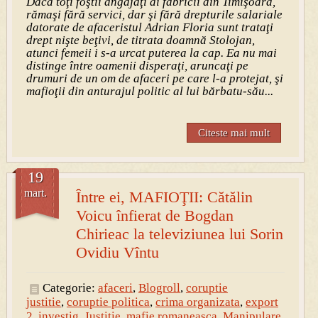
Dacă toţi foştii angajaţi ai fabricii din Timişoara,
rămaşi fără servici, dar şi fără drepturile salariale
datorate de afaceristul Adrian Floria sunt trataţi
drept nişte beţivi, de titrata doamnă Stolojan,
atunci femeii i s-a urcat puterea la cap. Ea nu mai
distinge între oamenii disperaţi, aruncaţi pe
drumuri de un om de afaceri pe care l-a protejat, şi
mafioţii din anturajul politic al lui bărbatu-său...
Citeste mai mult
19
mart.
Între ei, MAFIOŢII: Cătălin
Voicu înfierat de Bogdan
Chirieac la televiziunea lui Sorin
Ovidiu Vîntu
Categorie:
afaceri
,
Blogroll
,
coruptie
justitie
,
coruptie politica
,
crima organizata
,
export
2
,
investig
,
Justitie
,
mafie romaneasca
,
Manipulare