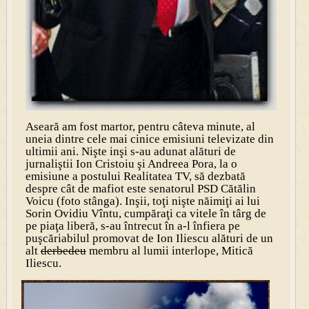
Aseară am fost martor, pentru câteva minute, al
uneia dintre cele mai cinice emisiuni televizate din
ultimii ani. Nişte inşi s-au adunat alături de
jurnaliştii Ion Cristoiu şi Andreea Pora, la o
emisiune a postului Realitatea TV, să dezbată
despre cât de mafiot este senatorul PSD Cătălin
Voicu (foto stânga). Inşii, toţi nişte năimiţi ai lui
Sorin Ovidiu Vîntu, cumpăraţi ca vitele în târg de
pe piaţa liberă, s-au întrecut în a-l înfiera pe
puşcăriabilul promovat de Ion Iliescu alături de un
alt
derbedeu
membru al lumii interlope, Mitică
Iliescu.