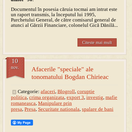
Documentul în posesia căruia tocmai am intrat este
un raport transmis, la începutul lui 1995,
Parchetului General, de către comisarul general de
atunci al Gărzii Financiare, colonelul Gică Dănilă...
Citeste mai mult
10
nov.
Afacerile "speciale" ale
tonomatului Bogdan Chirieac
Categorie:
afaceri
,
Blogroll
,
coruptie
politica
,
crima organizata
,
export 3
,
investig
,
mafie
romaneasca
,
Manipulare prin
presa
,
Presa
,
Securitate nationala
,
spalare de bani