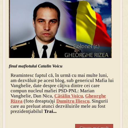
finul mafiotului Catalin Voicu
Reamintesc faptul că, în urmă cu mai multe luni,
am dezvăluit pe acest blog, sub genericul Mafia lui
Vanghelie, date despre câţiva dintre cei care
compun nucleul mafiei PSD-PNL: Marian
Vanghelie, Dan Nica,
Cătălin Voicu
,
Gheorghe
Rizea
(foto dreapta)şi
Dumitru Iliescu
. Singurii
care au preluat atunci dezvăluirile mele au fost
prezidenţiabilul
Trai...
Citeste mai mult