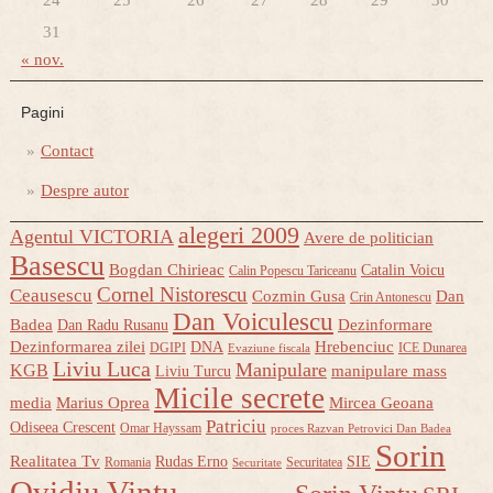
24
25
26
27
28
29
30
31
« nov.
Pagini
Contact
Despre autor
alegeri 2009
Agentul VICTORIA
Avere de politician
Basescu
Bogdan Chirieac
Catalin Voicu
Calin Popescu Tariceanu
Cornel Nistorescu
Ceausescu
Cozmin Gusa
Dan
Crin Antonescu
Dan Voiculescu
Badea
Dezinformare
Dan Radu Rusanu
Dezinformarea zilei
Hrebenciuc
DNA
DGIPI
ICE Dunarea
Evaziune fiscala
Liviu Luca
Manipulare
KGB
manipulare mass
Liviu Turcu
Micile secrete
media
Marius Oprea
Mircea Geoana
Patriciu
Odiseea Crescent
Omar Hayssam
proces Razvan Petrovici Dan Badea
Sorin
Realitatea Tv
Rudas Erno
SIE
Romania
Securitatea
Securitate
Ovidiu Vintu