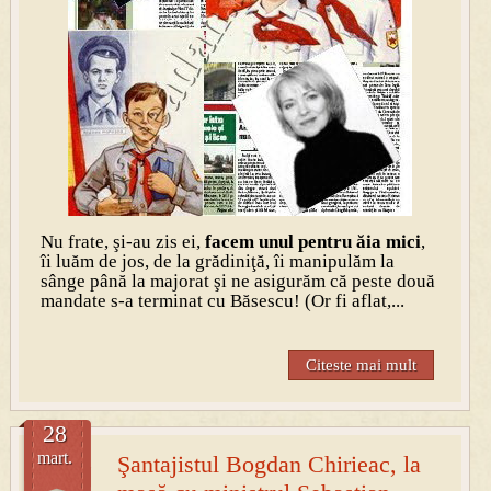
Nu frate, şi-au zis ei,
facem unul pentru ăia mici
,
îi luăm de jos, de la grădiniţă, îi manipulăm la
sânge până la majorat şi ne asigurăm că peste două
mandate s-a terminat cu Băsescu! (Or fi aflat,...
Citeste mai mult
28
mart.
Şantajistul Bogdan Chirieac, la