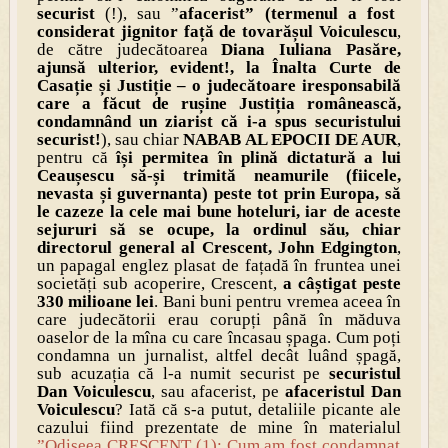
securist
(!), sau ”
afacerist” (termenul a fost
considerat jignitor față de tovarășul Voiculescu
,
de către judecătoarea
Diana Iuliana Pasăre,
ajunsă ulterior, evid
ent!, la Înalta Curte de
Casație și Justiție –
o judecătoare iresponsabilă
care a făcut de rușine Justiția românească,
condamnând un ziarist că i-a spus securistului
securist!
), sau chiar
NABAB AL EPOCII DE AUR
,
pentru că
își permitea în plină dictatură a lui
Ceaușescu să-și trimită neamurile (fiicele,
nevasta și guvernanta) peste tot prin Europa, să
le cazeze la cele mai bune hoteluri, iar de aceste
sejururi să se ocupe, la ordinul său, chiar
directorul general al Crescent, John Edgington
,
un papagal englez plasat de fațadă în fruntea unei
societăți sub acoperire, Crescent,
a câștigat peste
330 milioane lei
. Bani buni pentru vremea aceea în
care judecătorii erau corupți până în măduva
oaselor de la mîna cu care încasau șpaga. Cum poți
condamna un jurnalist, altfel decât luând șpagă,
sub acuzația că l-a numit securist pe
securistul
Dan Voiculescu
, sau afacerist, pe
afaceristul Dan
Voiculescu
? Iată că s-a putut, detaliile picante ale
cazului fiind prezentate de mine în materialul
”Odiseea CRESCENT (1): Cum am fost condamnat