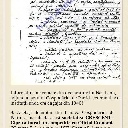
Informații consemnate din declarațiile lui Naș Leon,
adjunctul șefului Gospodăriei de Partid, veteranul acelei
instituții unde era angajat din 1946!
9
. Același demnitar din fruntea Gospodăriei de
Partid a mai declarat că
societatea CRESCENT -
Cipru a intrat în competiție cu Oficiul Economic
”Carpați”
(ce deținea
ICE Carpați)
instituție a