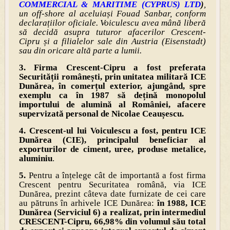
COMMERCIAL & MARITIME (CYPRUS) LTD
)
,
un off-shore al aceluiași Fouad Sanbar, conform
declarațiilor oficiale. Voiculescu avea mână liberă
să decidă asupra tuturor afacerilor Crescent-
Cipru și a filialelor sale din Austria (Eisenstadt)
sau din oricare altă parte a lumii.
3. Firma Crescent-Cipru a fost preferata
Securității românești, prin unitatea militară ICE
Dunărea, în comerțul exterior, ajungând, spre
exemplu ca în 1987 să dețină monopolul
importului de alumină al României, afacere
supervizată personal de Nicolae Ceaușescu.
4. Crescent-ul lui Voiculescu a fost, pentru ICE
Dunărea (CIE), principalul beneficiar al
exporturilor de ciment, uree, produse metalice,
aluminiu
.
5.
Pentru a înțelege cât de importantă a fost firma
Crescent pentru Securitatea română, via ICE
Dunărea, prezint câteva date furnizate de cei care
au pătruns în arhivele ICE Dunărea:
în 1988, ICE
Dunărea (Serviciul 6) a realizat, prin intermediul
CRESCENT-Cipru, 66,98% din volumul său total