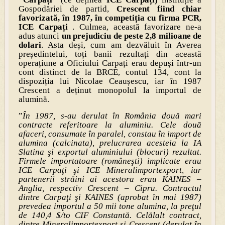
Gospodăriei de partid,
Crescent fiind chiar
favorizată, în 1987, în competiția cu firma PCR,
ICE Carpați
. Culmea, această favorizare ne-a
adus atunci
un prejudiciu de peste 2,8 milioane de
dolari
. Asta deși, cum am dezvăluit în Averea
președintelui, toți banii rezultați din această
operațiune a Oficiului Carpați erau depuși într-un
cont distinct de la BRCE, contul 134, cont la
dispoziția lui Nicolae Ceaușescu, iar în 1987
Crescent a deținut monopolul la importul de
alumină.
”
În 1987, s-au derulat în România două mari
contracte referitoare la aluminiu. Cele două
afaceri, consumate în paralel, constau în import de
alumina (calcinata), prelucrarea acesteia la IA
Slatina şi exportul aluminiului (blocuri) rezultat.
Firmele importatoare (româneşti) implicate erau
ICE Carpaţi şi ICE Mineralimportexport, iar
partenerii străini ai acestora erau KAINES –
Anglia, respectiv Crescent – Cipru. Contractul
dintre Carpaţi şi KAINES (aprobat în mai 1987)
prevedea importul a 50 mii tone alumina, la preţul
de 140,4 $/to CIF Constantă. Celălalt contract,
dintre Mineralimportexport şi Crescent (derulat în