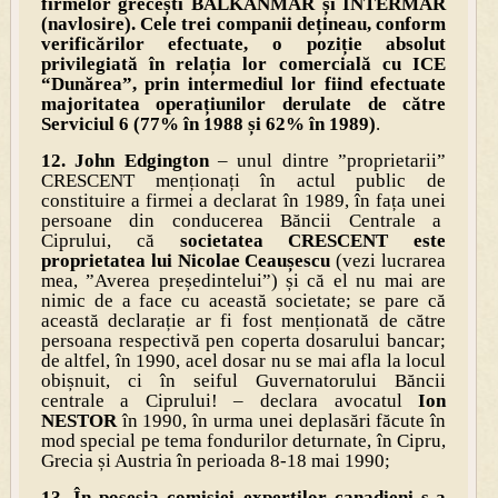
firmelor grecești BALKANMAR și INTERMAR
(navlosire). Cele trei companii dețineau, conform
verificărilor efectuate, o poziție absolut
privilegiată în relația lor comercială cu ICE
“Dunărea”, prin intermediul lor fiind efectuate
majoritatea operațiunilor derulate de către
Serviciul 6 (77% în 1988 și 62% în 1989)
.
12.
John Edgington
– unul dintre ”proprietarii”
CRESCENT menționați în actul public de
constituire a firmei a declarat în 1989, în fața unei
persoane din conducerea Băncii Centrale a
Ciprului, că
societatea CRESCENT este
proprietatea lui Nicolae Ceaușescu
(vezi lucrarea
mea, ”Averea președintelui”) și că el nu mai are
nimic de a face cu această societate; se pare că
această declarație ar fi fost menționată de către
persoana respectivă pen coperta dosarului bancar;
de altfel, în 1990, acel dosar nu se mai afla la locul
obișnuit, ci în seiful Guvernatorului Băncii
centrale a Ciprului! – declara avocatul
Ion
NESTOR
în 1990, în urma unei deplasări făcute în
mod special pe tema fondurilor deturnate, în Cipru,
Grecia și Austria în perioada 8-18 mai 1990;
13. În posesia comisiei experților canadieni s-a