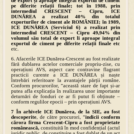
de export și aproape integral exportul de ciment
pe diferite relații finale; tot în 1988, prin
intermediul CRESCENT – Cipru, ICE
DUNĂREA a realizat 40% din totalul
exporturilor de ciment ale ROMÂNIEI; în 1989,
ICE DUNĂREA (Serviciul 6) a realizat prin
intermediul CRESCENT – Cipru 49,94% din
volumul său total de export li aproape integral
exportul de ciment pe diferite relații finale etc
etc.
6. Afacerile ICE Dunărea-Crescent au fost realizate
fără dublarea actelor comerciale propriu-zise, cu
operațiuni AVS, aspect care contravine flagrant
practicii curente a ICE DUNĂREA și naște
întrebări referitoare la avantajele părții române.
Conform procurorilor, ”această stare de fapt și-ar
putea afla explicația în realizarea unor importante
deturnări de fonduri ce ar fi putut fi obținute –
conform regulilor epocii – prin operațiuni AVS.
7
În arhivele ICE Dunărea, de la SIE, au fost
descoperite
, de către procurori, ”
indicii conform
cărora firma Crescent-Cipru a fost proprietate
românească,
constituită în mod confidențial (actul
juridic public de constituire a fost dublat de un act