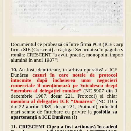
Documentul ce probează că între firma PCR (ICE Carpați) 
firma SIE (Crescent) a câștigat Securitatea în paguba statu
român: CRESCENT ”a avut, practic, monopolul importulu
alumină în anul 1987”!
10.
Au fost identificate, în arhiva operativă a ICE
Dunărea
cazuri în care notele de protocol
întocmite după încheierea unor negocieri
comerciale îl menționează pe Voiculescu drept
“membru al delegației române”
(NC 5907 din 3
decembrie 1987, dosar 221, Protocol) și chiar
membru al delegației ICE “Dunărea”
(NC 1165
din 22 aprilie 1989, dosar 221, Protocol), ridicând
mari semne de întrebare cu privire la
posibila sa
apartenență a ICE Dunărea
(!)
11.
CRESCENT Cipru a fost acționară în cadrul