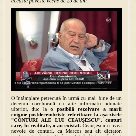
această poveste veche de 23 de ani –
O întâmplare petrecută în urmă cu mai bine de un
deceniu coroborată cu alte informații adunate
ulterior, duc la
o posibilă rezolvare a marii
enigme postdecembriste referitoare la așa zisele
”CONTURI ALE LUI CEAUȘESCU”
,
conturi
care, în realitate, n-au existat.
Ceaușescu n-avea
nevoie de conturi, ca Marcos sau alt dictator,