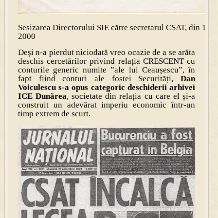
Sesizarea Directorului SIE către secretarul CSAT, din 1 au
2000
Deși n-a pierdut niciodată vreo ocazie de a se arăta
deschis cercetărilor privind relația CRESCENT cu
conturile generic numite ”ale lui Ceaușescu”, în
fapt fiind conturi ale fostei Securități,
Dan
Voiculescu s-a opus categoric deschiderii arhivei
ICE Dunărea
, societate din relația cu care el și-a
construit un adevărat imperiu economic într-un
timp extrem de scurt.