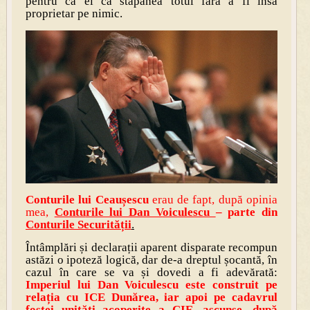
pentru că el că stăpânea totul fără a fi însă
proprietar pe nimic.
Conturile lui Ceaușescu
erau de fapt, după opinia
mea,
Contu
rile lui Dan V
oiculescu
– parte din
Conturile Securității
.
Întâmplări și declarații aparent disparate recompun
astăzi o ipoteză logică, dar de-a dreptul șocantă, în
cazul în care se va și dovedi a fi adevărată:
Imperiul lui Dan Voiculescu este construit pe
relația cu ICE Dunărea, iar apoi pe cadavrul
fostei unități acoperite a CIE, ascunse, după