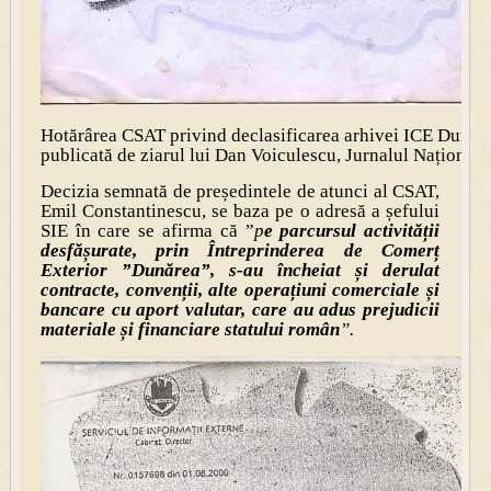
Hotărârea CSAT privind declasificarea arhivei ICE Dunăr
publicată de ziarul lui Dan Voiculescu, Jurnalul Național
Decizia semnată de președintele de atunci al CSAT,
Emil Constantinescu, se baza pe o adresă a șefului
SIE în care se afirma că ”
p
e parcursul activității
desfășurate, prin Întreprinderea de Comerț
Exterior ”Dunărea”, s-au încheiat și derulat
contracte, convenții, alte operațiuni comerciale și
bancare cu aport valutar, care au adus prejudicii
materiale și financiare statului român
”.