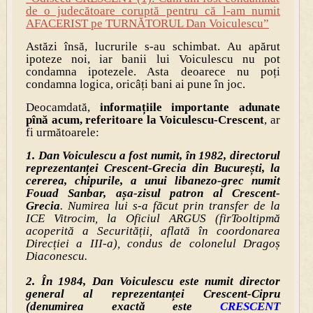
de o judecătoare coruptă pentru că l-am numit
AFACERIST pe TURNĂTORUL Dan Voiculescu”
Astăzi însă, lucrurile s-au schimbat. Au apărut
ipoteze noi, iar banii lui Voiculescu nu pot
condamna ipotezele. Asta deoarece nu poți
condamna logica, oricâți bani ai pune în joc.
Deocamdată,
informațiile importante adunate
pînă acum, referitoare la Voiculescu-Crescent
, ar
fi următoarele:
1. Dan Voiculescu a fost numit, în 1982, directorul
reprezentanței Crescent-Grecia din București, la
cererea, chipurile, a unui libanezo-grec numit
Fouad Sanbar, așa-zisul patron al Crescent-
Grecia
. Numirea lui s-a făcut prin transfer de la
ICE Vitrocim, la Oficiul ARGUS (fir
Tooltip
mă
acoperită a Securității, aflată în coordonarea
Direcției a III-a), condus de colonelul Dragoș
Diaconescu.
2. În 1984, Dan Voiculescu este numit director
general al reprezentanței Crescent-Cipru
(denumirea exactă este
CRESCENT