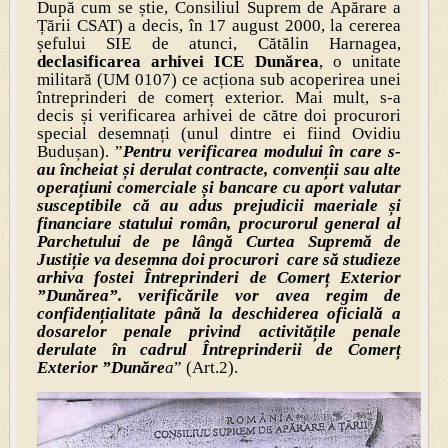
După cum se știe, Consiliul Suprem de Apărare a
Țării CSAT) a decis, în 17 august 2000, la cererea
șefului SIE de atunci, Cătălin Harnagea,
declasificarea arhivei ICE Dunărea
, o unitate
militară (UM 0107) ce acționa sub acoperirea unei
întreprinderi de comerț exterior. Mai mult, s-a
decis și verificarea arhivei de către doi procurori
special desemnați (unul dintre ei fiind Ovidiu
Budușan). ”
Pentru verificarea modului în care s-
au încheiat și derulat contracte, convenții sau alte
operațiuni comerciale și bancare cu aport valutar
susceptibile că au adus prejudicii maeriale și
financiare statului român, procurorul general al
Parchetului de pe lângă Curtea Supremă de
Justiție va desemna doi procurori care să studieze
arhiva fostei Întreprinderi de Comerț Exterior
”Dunărea”. verificările vor avea regim de
confidențialitate până la deschiderea oficială a
dosarelor penale privind activitățile penale
derulate în cadrul Întreprinderii de Comerț
Exterior ”Dunăre
a
” (Art.2).