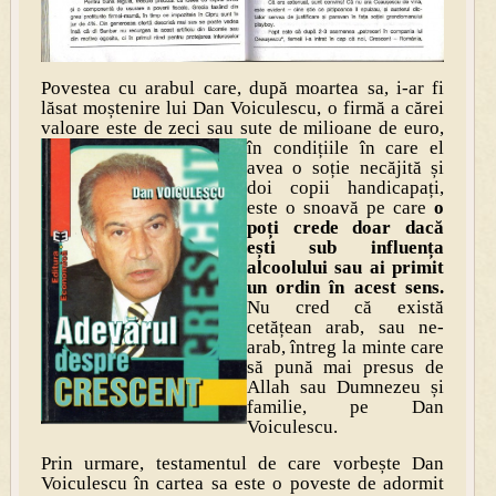
Povestea cu arabul care, după moartea sa, i-ar fi
lăsat moștenire lui Dan Voiculescu, o firmă a cărei
valoare este de zeci sau sute de milioane de euro,
în condi
țiile în care el
avea o soție necăjită și
doi copii handicapați,
este o snoavă pe care
o
poți crede doar dacă
ești sub influența
alcoolului sau ai primit
un ordin în acest sens.
Nu cred că există
cetățean arab, sau ne-
arab, întreg la minte care
să pună mai presus de
Allah sau Dumnezeu și
familie, pe Dan
Voiculescu.
Prin urmare, testamentul de care vorbește Dan
Voiculescu în cartea sa este o poveste de adormit