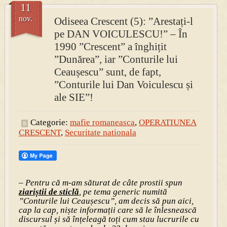
11
nov.
Odiseea Crescent (5): ”Arestați-l
pe DAN VOICULESCU!” – În
1990 ”Crescent” a înghițit
”Dunărea”, iar ”Conturile lui
Ceaușescu” sunt, de fapt,
”Conturile lui Dan Voiculescu și
ale SIE”!
Categorie:
mafie romaneasca
,
OPERATIUNEA
CRESCENT
,
Securitate nationala
– Pentru că m-am săturat de câte prostii spun
ziariștii de sticlă
, pe tema generic numită
”Conturile lui Ceaușescu”, am decis să pun aici,
cap la cap, niște informații care să le înlesnească
discursul și să înțeleagă toți cum stau lucrurile cu