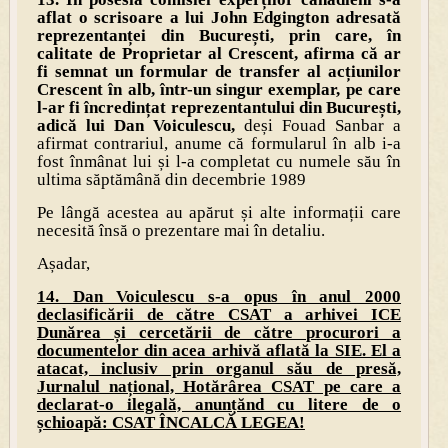
aflat o scrisoare a lui John Edgington adresată
reprezentanței din București, prin care, în
calitate de Proprietar al Crescent, afirma că ar
fi semnat un formular de transfer al acțiunilor
Crescent în alb, într-un singur exemplar, pe care
l-ar fi încredințat reprezentantului din București,
adică lui Dan Voiculescu,
deși Fouad Sanbar a
afirmat contrariul, anume că formularul în alb i-a
fost înmânat lui și l-a completat cu numele său în
ultima săptămână din decembrie 1989
Pe lângă acestea au apărut și alte informații care
necesită însă o prezentare mai în detaliu.
Așadar,
14. Dan Voiculescu s-a opus în anul 2000
declasificării de către CSAT a arhivei ICE
Dunărea și cercetării de către procurori a
documentelor din acea arhivă aflată la SIE. El a
atacat, inclusiv prin organul său de presă,
Jurnalul național, Hotărârea CSAT pe care a
declarat-o ilegală, anunțănd cu litere de o
șchioapă: CSAT ÎNCALCĂ LEGEA!