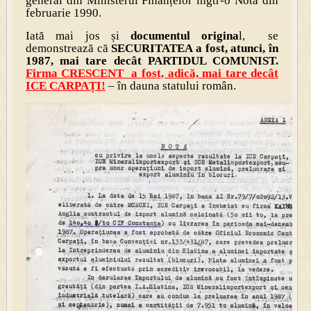
general din Ministerul Finanțelor îngtr-o Notă din
februarie 1990.
Iată mai jos și
documentul origina
l, se
demonstrează că
SECURITATEA a fost, atunci, în
1987, mai tare decât PARTIDUL COMUNIST.
Firma CRESCENT a fost, adică, mai tare decât
ICE CARPAȚI!
– în dauna statului român.