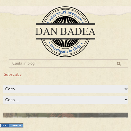
Subscribe
Prima mea carte publicata (Nemira)
Averea Presedintelui: prima lucrare despre controversatele
conturi secrete ale Securitatii.