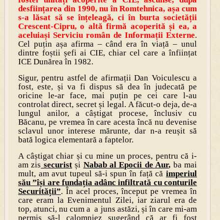
desființarea din 1990, nu în Romtehnica, așa cum
s-a lăsat să se înțeleagă, ci în burta societății
Crescent-Cipru, o altă firmă acoperită și ea, a
aceluiași Serviciu român de Informații Externe
.
Cel puțin așa afirma – când era în viață – unul
dintre foștii șefi ai CIE, chiar cel care a înființat
ICE Dunărea în 1982.
Sigur, pentru astfel de afirmații Dan Voiculescu a
fost, este, și va fi dispus să dea în judecată pe
oricine le-ar face, mai puțin pe cei care l-au
controlat direct, secret și legal. A făcut-o deja, de-a
lungul anilor, a câștigat procese, înclusiv cu
Băcanu, pe vremea în care acesta încă nu devenise
sclavul unor interese mărunte, dar n-a reușit să
bată logica elementară a faptelor.
A câștigat chiar și cu mine un proces, pentru că i-
am zis
securist
și
Nabab al Epocii de Aur
,
ba mai
mult, am avut tupeul să-i spun în față că
imperiul
său ”își are fundația adânc infiltrată cu conturile
Securității”
. În acel proces, început pe vremea în
care eram la Evenimentul Zilei, iar ziarul era de
top, atunci, nu cum a a juns astăzi, și în care mi-am
permis să-l calomniez sugerând că ar fi fost