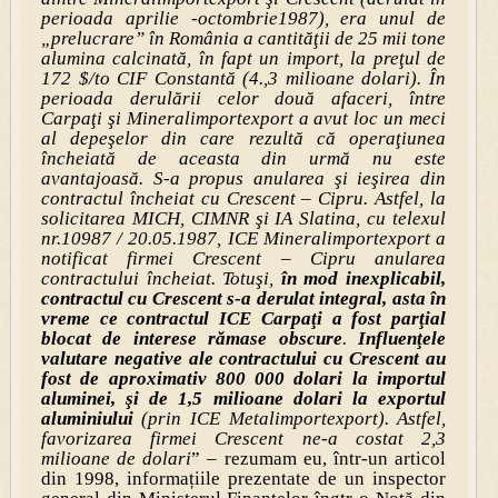
perioada aprilie -octombrie1987), era unul de
„prelucrare” în România a cantităţii de 25 mii tone
alumina calcinată, în fapt un import, la preţul de
172 $/to CIF Constantă (4.,3 milioane dolari). În
perioada derulării celor două afaceri, între
Carpaţi şi Mineralimportexport a avut loc un meci
al depeşelor din care rezultă că operaţiunea
încheiată de aceasta din urmă nu este
avantajoasă. S-a propus anularea şi ieşirea din
contractul încheiat cu Crescent – Cipru. Astfel, la
solicitarea MICH, CIMNR şi IA Slatina, cu telexul
nr.10987 / 20.05.1987, ICE Mineralimportexport a
notificat firmei Crescent – Cipru anularea
contractului încheiat. Totuşi,
în mod inexplicabil,
contractul cu Crescent s-a derulat integral, asta în
vreme ce contractul ICE Carpaţi a fost parţial
blocat de interese rămase obscure
.
Influenţele
valutare negative ale contractului cu Crescent au
fost de aproximativ 800 000 dolari la importul
aluminei, şi de 1,5 milioane dolari la exportul
aluminiului
(prin ICE Metalimportexport). Astfel,
favorizarea firmei Crescent ne-a costat 2,3
milioane de dolari
” – rezumam eu, într-un articol
din 1998, informațiile prezentate de un inspector