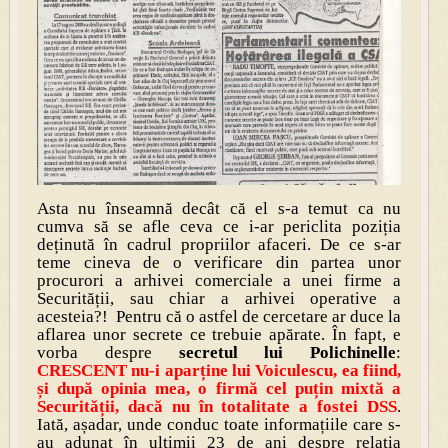
Asta nu înseamnă decât că el s-a temut ca nu
cumva să se afle ceva ce i-ar periclita poziția
deținută în cadrul propriilor afaceri. De ce s-ar
teme cineva de o verificare din partea unor
procurori a arhivei comerciale a unei firme a
Securității, sau chiar a arhivei operative a
acesteia?! Pentru că o astfel de cercetare ar duce la
aflarea unor secrete ce trebuie apărate. În fapt, e
vorba despre
secretul lui Polichinelle
:
CRESCENT nu-i aparține lui Voiculescu, ea fiind,
și după opinia mea, o firmă cel puțin mixtă a
Securității, dacă nu în totalitate a fostei DSS
.
Iată, așadar, unde conduc toate informațiile care s-
au adunat în ultimii 23 de ani despre relația