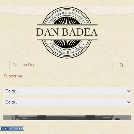
Subscribe
Prima mea carte publicata (Nemira)
Averea Presedintelui: prima lucrare despre controversatele
conturi secrete ale Securitatii.