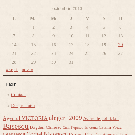
octombrie 2013
L
Ma
Mi
J
V
S
D
1
2
3
4
5
6
7
8
9
10
11
12
13
14
15
16
17
18
19
20
21
22
23
24
25
26
27
28
29
30
31
« sept.
nov. »
Pagini
Contact
Despre autor
alegeri 2009
Agentul VICTORIA
Avere de politician
Basescu
Bogdan Chirieac
Catalin Voicu
Calin Popescu Tariceanu
Cornel Nistorescu
Ceausescu
Cozmin Gusa
Dan
Crin Antonescu