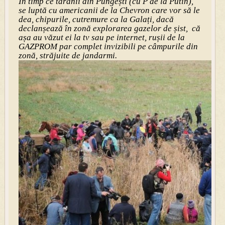
În timp ce tăranii din Pungești (cu P de la Putin),
se luptă cu americanii de la Chevron care vor să le
dea, chipurile, cutremure ca la Galați, dacă
declanșează în zonă explorarea gazelor de șist, că
așa au văzut ei la tv sau pe internet, rușii de la
GAZPROM par complet invizibili pe câmpurile din
zonă, străjuite de jandarmi.