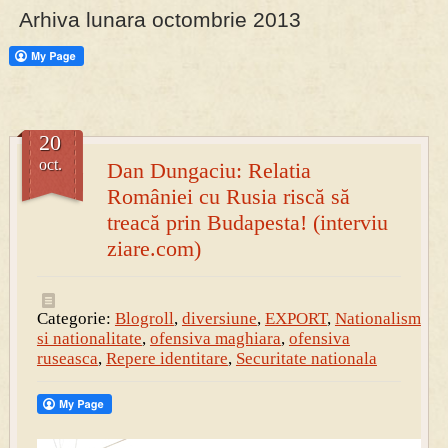
Arhiva lunara octombrie 2013
PRESA
Permise pentru vânătoarea de porci în costume, cu gulere albe
20
oct.
Dan Dungaciu: Relatia
României cu Rusia riscă să
treacă prin Budapesta! (interviu
ziare.com)
Categorie:
Blogroll
,
diversiune
,
EXPORT
,
Nationalism
si nationalitate
,
ofensiva maghiara
,
ofensiva
ruseasca
,
Repere identitare
,
Securitate nationala