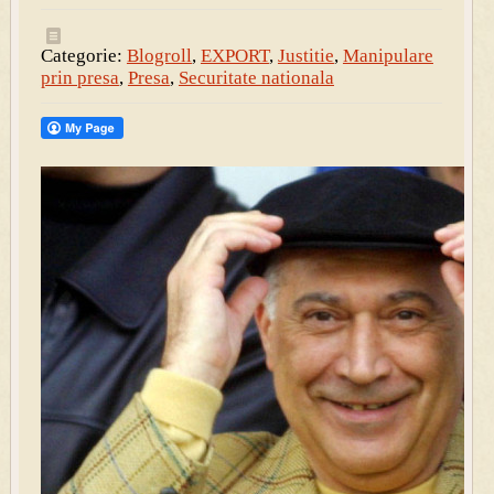
Categorie:
Blogroll
,
EXPORT
,
Justitie
,
Manipulare
prin presa
,
Presa
,
Securitate nationala