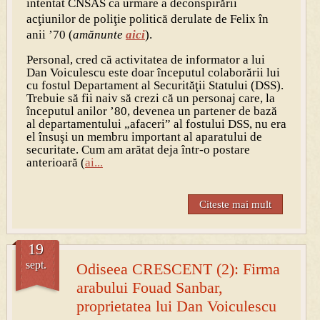
intentat CNSAS ca urmare a deconspirării
acţiunilor de poliţie politică derulate de Felix în
anii ’70 (
amănunte
aici
).
Personal, cred că activitatea de informator a lui
Dan Voiculescu este doar începutul colaborării lui
cu fostul Departament al Securităţii Statului (DSS).
Trebuie să fii naiv să crezi că un personaj care, la
începutul anilor ’80, devenea un partener de bază
al departamentului „afaceri” al fostului DSS, nu era
el însuşi un membru important al aparatului de
securitate. Cum am arătat deja într-o postare
anterioară (
ai...
Citeste mai mult
19
sept.
Odiseea CRESCENT (2): Firma
arabului Fouad Sanbar,
proprietatea lui Dan Voiculescu