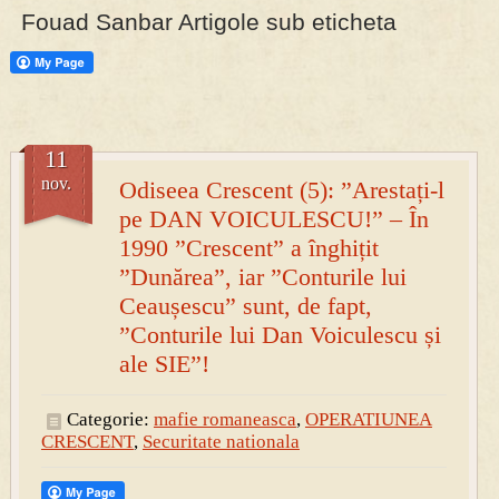
Fouad Sanbar Artigole sub eticheta
PRESA
Permise pentru vânătoarea de porci în costume, cu gulere albe
11
nov.
Odiseea Crescent (5): ”Arestați-l
pe DAN VOICULESCU!” – În
1990 ”Crescent” a înghițit
”Dunărea”, iar ”Conturile lui
Ceaușescu” sunt, de fapt,
”Conturile lui Dan Voiculescu și
ale SIE”!
Categorie:
mafie romaneasca
,
OPERATIUNEA
CRESCENT
,
Securitate nationala