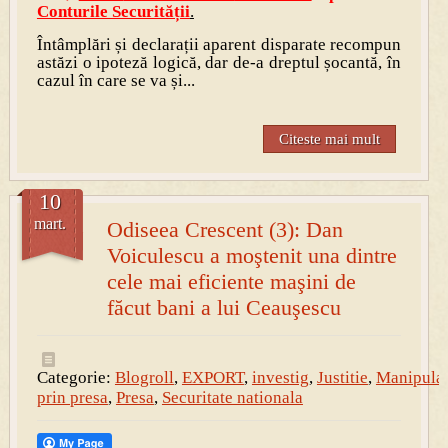
Conturile Securității
.
Întâmplări și declarații aparent disparate recompun
astăzi o ipoteză logică, dar de-a dreptul șocantă, în
cazul în care se va și...
Citeste mai mult
10
mart.
Odiseea Crescent (3): Dan
Voiculescu a moştenit una dintre
cele mai eficiente maşini de
făcut bani a lui Ceauşescu
Categorie:
Blogroll
,
EXPORT
,
investig
,
Justitie
,
Manipula
prin presa
,
Presa
,
Securitate nationala