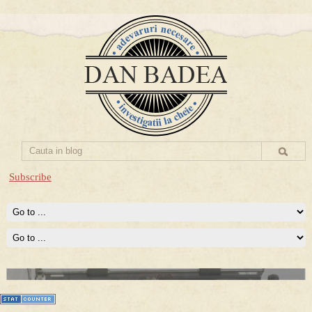
Subscribe
Prima mea carte publicata (Nemira)
Averea Presedintelui: prima lucrare despre controversatele
conturi secrete ale Securitatii.