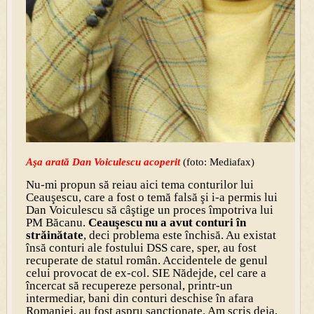
Aşa arată Dan Voiculescu acoperit
(foto: Mediafax)
Nu-mi propun să reiau aici tema conturilor lui
Ceauşescu, care a fost o temă falsă şi i-a permis lui
Dan Voiculescu să câştige un proces împotriva lui
PM Băcanu.
Ceauşescu nu a avut conturi în
străinătate
, deci problema este închisă. Au existat
însă conturi ale fostului DSS care, sper, au fost
recuperate de statul român. Accidentele de genul
celui provocat de ex-col. SIE Nădejde, cel care a
încercat să recupereze personal, printr-un
intermediar, bani din conturi deschise în afara
Romaniei, au fost aspru sancţionate. Am scris deja,