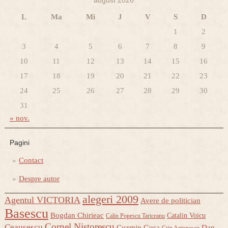
august 2026
L
Ma
Mi
J
V
S
D
1
2
3
4
5
6
7
8
9
10
11
12
13
14
15
16
17
18
19
20
21
22
23
24
25
26
27
28
29
30
31
« nov.
Pagini
Contact
Despre autor
alegeri 2009
Agentul VICTORIA
Avere de politician
Basescu
Bogdan Chirieac
Catalin Voicu
Calin Popescu Tariceanu
Cornel Nistorescu
Ceausescu
Cozmin Gusa
Dan