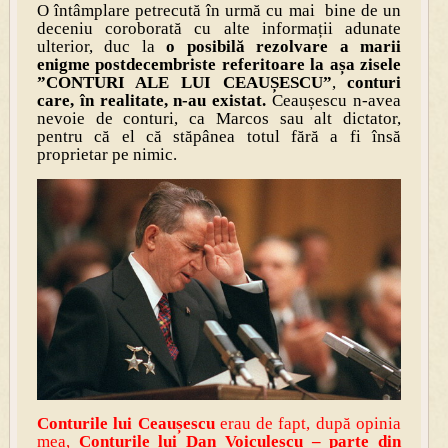
O întâmplare petrecută în urmă cu mai bine de un
deceniu coroborată cu alte informații adunate
ulterior, duc la
o posibilă rezolvare a marii
enigme postdecembriste referitoare la așa zisele
”CONTURI ALE LUI CEAUȘESCU”
,
conturi
care, în realitate, n-au existat.
Ceaușescu n-avea
nevoie de conturi, ca Marcos sau alt dictator,
pentru că el că stăpânea totul fără a fi însă
proprietar pe nimic.
Conturile lui Ceaușescu
erau de fapt, după opinia
mea,
Contu
rile lui Dan V
oiculescu
– parte din