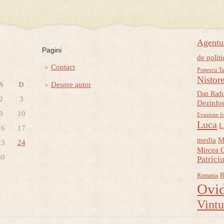
Agent
Pagini
de politi
Contact
Popescu Ta
Nistor
S
D
Despre autor
Dan Rad
2
3
Dezinfo
9
10
Evaziune fi
Luca
L
16
17
media
M
23
24
Mircea 
30
Patrici
R
Romania
Ovid
Vint