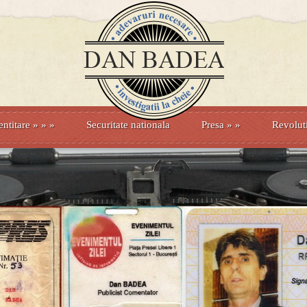
entitare
» »
»
Securitate nationala
Presa
»
»
Revolut