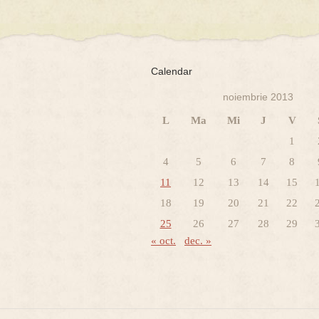
Calendar
noiembrie 2013
L
Ma
Mi
J
V
1
4
5
6
7
8
11
12
13
14
15
18
19
20
21
22
25
26
27
28
29
« oct.
dec. »