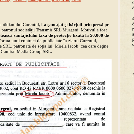
C
A
©
 cotidianului Curentul,
l-a șantajat și hărțuit prin presă
pe
 patronul societății Transmir SRL Murgeni. Motivul a fost
ătească santajistului taxa de protecție fixată la 50.000 de
forma unui contract de publicitate în ziarul Curentul,
e SRL, patronată de soția lui, Mirela Iacob, cea care deține
l, Dramiral Media Group SRL.