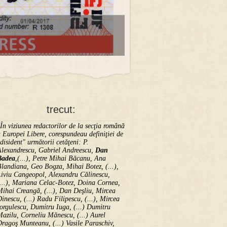
trecut:
În viziunea redactorilor de la secţia română
 Europei Libere, corespundeau definiţiei de
disident" următorii ce­tă­ţeni: P.
Alexandrescu, Gabriel Andreescu,
Dan
Badea
,(...), Petre Mihai Băcanu, Ana
landiana, Geo Bogza, Mihai Botez, (...),
Liviu Cangeopol, Alexandru Călinescu,
...), Mariana Celac-Botez, Doina Cornea,
ihai Creangă, (...), Dan Deşliu, Mircea
inescu, (...) Radu Filipescu, (...), Mircea
orgulescu, Dumitru Iuga, (...) Dumitru
azilu, Corneliu Mănescu, (...) Aurel
ragoş Munteanu, (...) Vasile Paraschiv,