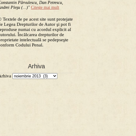
onstantin Pârvulescu, Dan Petrescu,
ndrei Pleşu (...)"
Citeşte mai mult
 Textele de pe acest site sunt protejate
de Legea Drepturilor de Autor şi pot fi
reproduse numai cu acordul explicit al
autorului. Încălcarea drepturilor de
proprietate intelectuală se pedepseşte
conform Codului Penal.
Arhiva
Arhiva