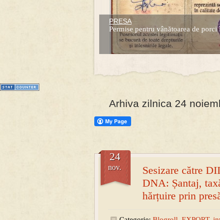
PRESA
Prima mea carte publicata (Nemira)
Permise pentru vânătoarea de porci 
Averea Presedintelui: prima lucrare d
1
2
3
4
5
6
7
Arhiva zilnica 24 noiem
24
nov.
Sesizare către D
DNA: Șantaj, taxă
hărțuire prin pres
Categorie:
Blogroll
,
EXPORT
,
in