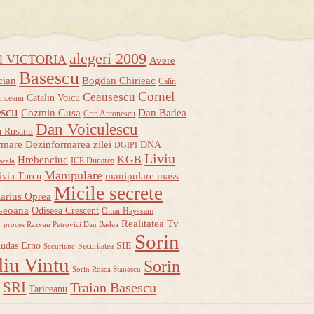
alegeri 2009
ul VICTORIA
Avere
Basescu
cian
Bogdan Chirieac
Calin
Cornel
Ceausescu
Catalin Voicu
riceanu
escu
Cozmin Gusa
Dan Badea
Crin Antonescu
Dan Voiculescu
u Rusanu
rmare
Dezinformarea zilei
DNA
DGIPI
Liviu
KGB
Hrebenciuc
ICE Dunarea
scala
Manipulare
manipulare mass
iviu Turcu
Micile secrete
arius Oprea
Geoana
Odiseea Crescent
Omar Hayssam
u
Realitatea Tv
proces Razvan Petrovici Dan Badea
Sorin
udas Erno
SIE
Securitatea
Securitate
iu Vintu
Sorin
Sorin Rosca Stanescu
u
SRI
Traian Basescu
Tariceanu