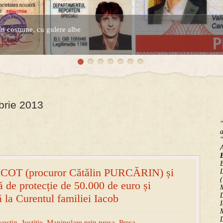
în costume, cu gulere albe
espre controversatele conturi secrete ale Securitatii.
brie 2013
"
a
"
B
IICOT (procuror Cătălin PURCĂRIN) și
(
 de protecție de 50.000 de euro și
M
D
ă la Curentul familiei Iacob
I
M
D
vestig
,
Justitie
,
Manipulare prin presa
,
Presa