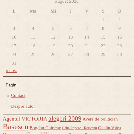
august 2026
L
Ma
Mi
J
V
S
D
1
2
3
4
5
6
7
8
9
10
11
12
13
14
15
16
17
18
19
20
21
22
23
24
25
26
27
28
29
30
31
« nov.
Pagini
Contact
Despre autor
alegeri 2009
Agentul VICTORIA
Avere de politician
Basescu
Bogdan Chirieac
Catalin Voicu
Calin Popescu Tariceanu