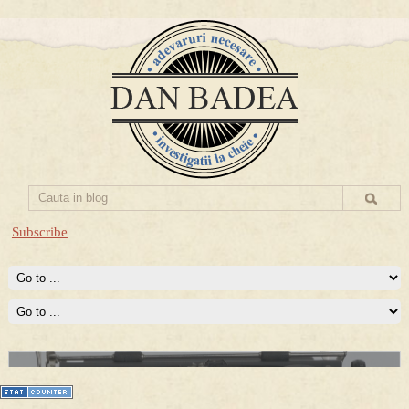
Subscribe
Prima mea carte publicata (Nemira)
Averea Presedintelui: prima lucrare despre controversatele
conturi secrete ale Securitatii.