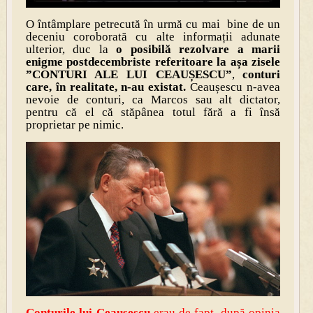
O întâmplare petrecută în urmă cu mai bine de un
deceniu coroborată cu alte informații adunate
ulterior, duc la
o posibilă rezolvare a marii
enigme postdecembriste referitoare la așa zisele
”CONTURI ALE LUI CEAUȘESCU”
,
conturi
care, în realitate, n-au existat.
Ceaușescu n-avea
nevoie de conturi, ca Marcos sau alt dictator,
pentru că el că stăpânea totul fără a fi însă
proprietar pe nimic.
Conturile lui Ceaușescu
erau de fapt, după opinia