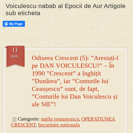
Voiculescu nabab al Epocii de Aur Artigole
sub eticheta
PRESA
Permise pentru vânătoarea de porci în costume, cu gulere albe
11
nov.
Odiseea Crescent (5): ”Arestați-l
pe DAN VOICULESCU!” – În
1990 ”Crescent” a înghițit
”Dunărea”, iar ”Conturile lui
Ceaușescu” sunt, de fapt,
”Conturile lui Dan Voiculescu și
ale SIE”!
Categorie:
mafie romaneasca
,
OPERATIUNEA
CRESCENT
,
Securitate nationala