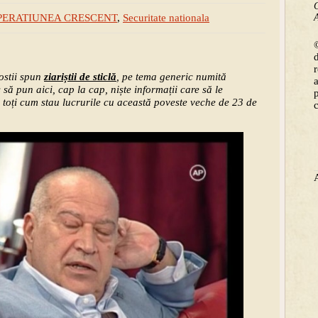
C
A
PERATIUNEA CRESCENT
,
Securitate nationala
©
ostii spun
ziariștii de sticlă
, pe tema generic numită
ă pun aici, cap la cap, niște informații care să le
ă toți cum stau lucrurile cu această poveste veche de 23 de