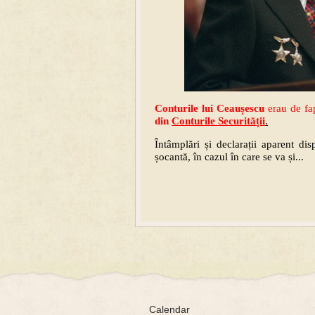
Conturile lui Ceaușescu
erau de fa
din
Conturile Securității
.
Întâmplări și declarații aparent di
șocantă, în cazul în care se va și...
Calendar