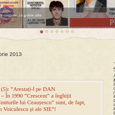
în costume, cu gulere albe
espre controversatele conturi secrete ale Securitatii.
brie 2013
"
a
"
B
 (5): ”Arestați-l pe DAN
(
În 1990 ”Crescent” a înghițit
M
D
onturile lui Ceaușescu” sunt, de fapt,
I
n Voiculescu și ale SIE”!
M
D