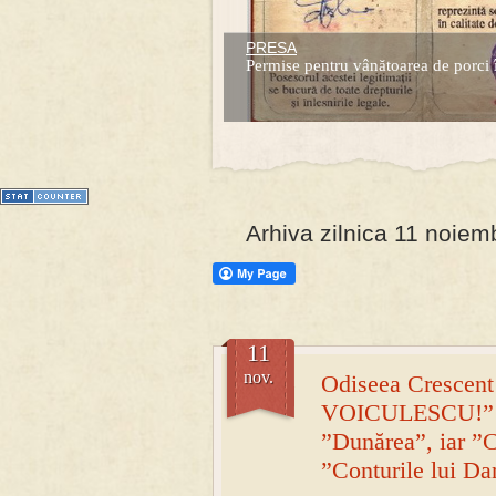
PRESA
Prima mea carte publicata (Nemira)
Permise pentru vânătoarea de porci 
Averea Presedintelui: prima lucrare d
1
2
3
4
5
6
7
Arhiva zilnica 11 noiem
11
nov.
Odiseea Crescent
VOICULESCU!” – 
”Dunărea”, iar ”C
”Conturile lui Da