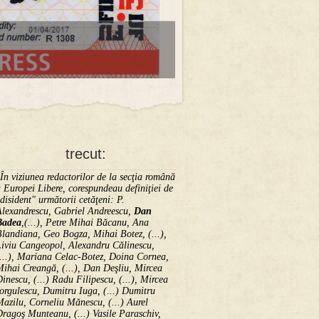
trecut:
În viziunea redactorilor de la secţia română
 Europei Libere, corespundeau definiţiei de
disident" următorii ce­tă­ţeni: P.
Alexandrescu, Gabriel Andreescu,
Dan
Badea
,(...), Petre Mihai Băcanu, Ana
landiana, Geo Bogza, Mihai Botez, (...),
Liviu Cangeopol, Alexandru Călinescu,
...), Mariana Celac-Botez, Doina Cornea,
ihai Creangă, (...), Dan Deşliu, Mircea
inescu, (...) Radu Filipescu, (...), Mircea
orgulescu, Dumitru Iuga, (...) Dumitru
azilu, Corneliu Mănescu, (...) Aurel
ragoş Munteanu, (...) Vasile Paraschiv,