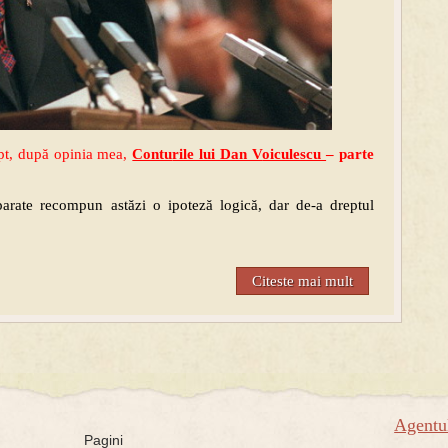
pt, după opinia mea,
Contu
rile lui Dan V
oiculescu
– parte
sparate recompun astăzi o ipoteză logică, dar de-a dreptul
Citeste mai mult
Agent
Pagini