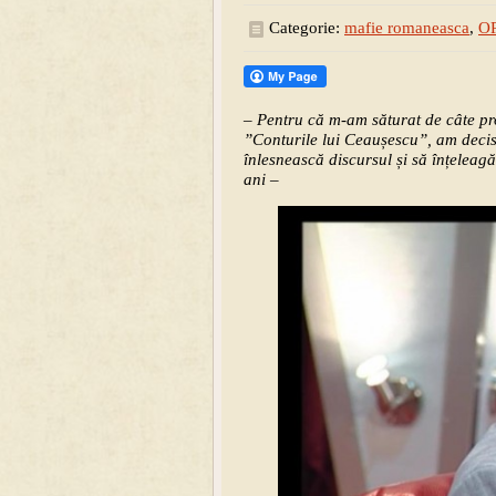
Categorie:
mafie romaneasca
,
O
– Pentru că m-am săturat de câte pr
”Conturile lui Ceaușescu”, am decis s
înlesnească discursul și să înțeleag
ani –