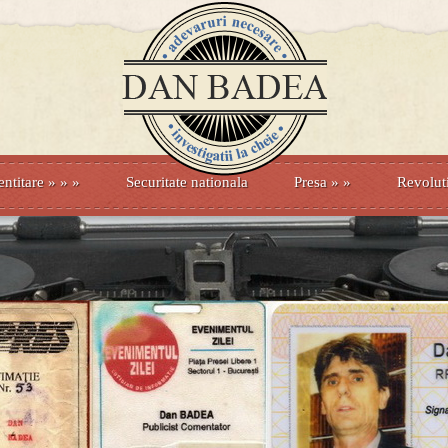
entitare
» »
»
Securitate nationala
Presa
»
»
Revolut