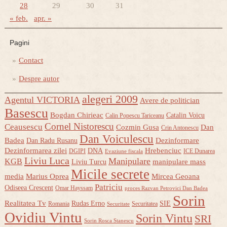
28
29
30
31
« feb.
apr. »
Pagini
Contact
Despre autor
alegeri 2009
Agentul VICTORIA
Avere de politician
Basescu
Bogdan Chirieac
Catalin Voicu
Calin Popescu Tariceanu
Cornel Nistorescu
Ceausescu
Cozmin Gusa
Dan
Crin Antonescu
Dan Voiculescu
Badea
Dezinformare
Dan Radu Rusanu
Dezinformarea zilei
Hrebenciuc
DNA
DGIPI
ICE Dunarea
Evaziune fiscala
Liviu Luca
Manipulare
KGB
manipulare mass
Liviu Turcu
Micile secrete
media
Marius Oprea
Mircea Geoana
Patriciu
Odiseea Crescent
Omar Hayssam
proces Razvan Petrovici Dan Badea
Sorin
Realitatea Tv
Rudas Erno
SIE
Romania
Securitatea
Securitate
Ovidiu Vintu
Sorin Vintu
SRI
Sorin Rosca Stanescu