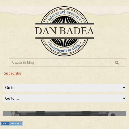
Subscribe
Prima mea carte publicata (Nemira)
Averea Presedintelui: prima lucrare despre controversatele
conturi secrete ale Securitatii.