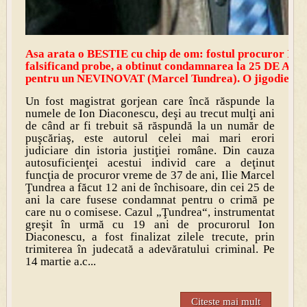
Asa arata o BESTIE cu chip de om: fostul procuror Ion 
falsificand probe, a obtinut condamnarea la 25 DE 
pentru un NEVINOVAT (Marcel Tundrea). O jigodie!
Un fost magistrat gorjean care încă răspunde la
numele de Ion Diaconescu, deşi au trecut mulţi ani
de când ar fi trebuit să răspundă la un număr de
puşcăriaş, este autorul celei mai mari erori
judiciare din istoria justiţiei române. Din cauza
autosuficienţei acestui individ care a deţinut
funcţia de procuror vreme de 37 de ani, Ilie Marcel
Ţundrea a făcut 12 ani de închisoare, din cei 25 de
ani la care fusese condamnat pentru o crimă pe
care nu o comisese. Cazul „Ţundrea“, instrumentat
greşit în urmă cu 19 ani de procurorul Ion
Diaconescu, a fost finalizat zilele trecute, prin
trimiterea în judecată a adevăratului criminal. Pe
14 martie a.c...
Citeste mai mult