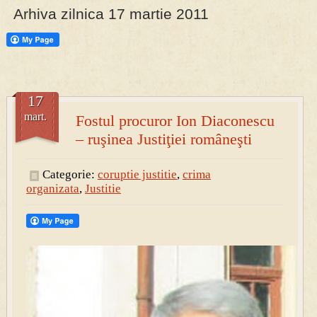
Arhiva zilnica 17 martie 2011
PRESA
Permise pentru vânătoarea de porci în costume, cu gulere albe
17
mart.
Fostul procuror Ion Diaconescu
– ruşinea Justiţiei româneşti
Categorie:
coruptie justitie
,
crima
organizata
,
Justitie