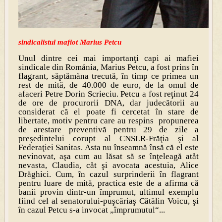
sindicalistul mafiot Marius Petcu
Unul dintre cei mai importanţi capi ai mafiei
sindicale din Romånia, Marius Petcu, a fost prins în
flagrant, săptămåna trecută, în timp ce primea un
rest de mită, de 40.000 de euro, de la omul de
afaceri Petre Dorin Scrieciu. Petcu a fost reţinut 24
de ore de procurorii DNA, dar judecătorii au
considerat că el poate fi cercetat în stare de
libertate, motiv pentru care au respins propunerea
de arestare preventivă pentru 29 de zile a
preşedintelui corupt al CNSLR-Frăţia şi al
Federaţiei Sanitas. Asta nu înseamnă însă că el este
nevinovat, aşa cum au lăsat să se înţeleagă atåt
nevasta, Claudia, cåt şi avocata acestuia, Alice
Drăghici. Cum, în cazul surprinderii în flagrant
pentru luare de mită, practica este de a afirma că
banii provin dintr-un împrumut, ultimul exemplu
fiind cel al senatorului-puşcăriaş Cătălin Voicu, şi
în cazul Petcu s-a invocat „împrumutul“...