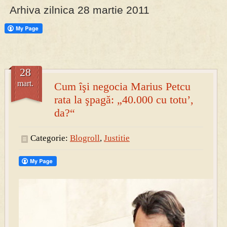
Arhiva zilnica 28 martie 2011
PRESA
Permise pentru vânătoarea de porci în costume, cu gulere albe
28
mart.
Cum îşi negocia Marius Petcu
rata la şpagă: „40.000 cu totu’,
da?“
Categorie:
Blogroll
,
Justitie