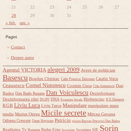
21
22
23
24
25
26
27
28
29
30
31
« feb.
apr. »
Pagini
Contact
Despre autor
alegeri 2009
Agentul VICTORIA
Avere de politician
Basescu
Bogdan Chirieac
Catalin Voicu
Calin Popescu Tariceanu
Cornel Nistorescu
Ceausescu
Cozmin Gusa
Dan
Crin Antonescu
Dan Voiculescu
Badea
Dezinformare
Dan Radu Rusanu
Dezinformarea zilei
Hrebenciuc
DNA
DGIPI
ICE Dunarea
Evaziune fiscala
Liviu Luca
Manipulare
KGB
manipulare mass
Liviu Turcu
Micile secrete
media
Marius Oprea
Mircea Geoana
Patriciu
Odiseea Crescent
Omar Hayssam
proces Razvan Petrovici Dan Badea
Sorin
Realitatea Tv
Rudas Erno
SIE
Romania
Securitatea
Securitate