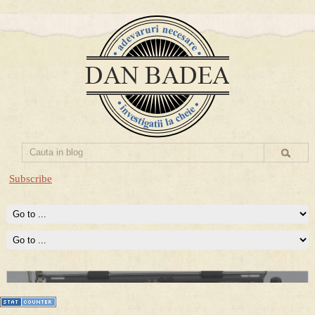
Subscribe
Prima mea carte publicata (Nemira)
Averea Presedintelui: prima lucrare despre controversatele
conturi secrete ale Securitatii.