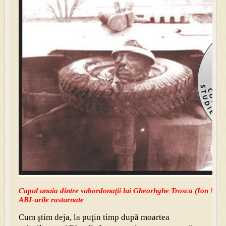
Capul unuia dintre subordonaţii lui Gheorhghe Trosca (Ion Muicar
ABI-urile rasturnate
Cum ştim deja, la puţin timp după moartea