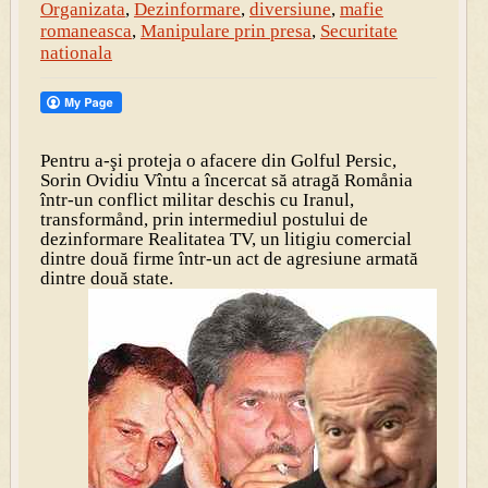
Organizata
,
Dezinformare
,
diversiune
,
mafie
romaneasca
,
Manipulare prin presa
,
Securitate
nationala
Pentru a-şi proteja o afacere din Golful Persic,
Sorin Ovidiu Vîntu a încercat să atragă Romånia
într-un conflict militar deschis cu Iranul,
transformånd, prin intermediul postului de
dezinformare Realitatea TV, un litigiu comercial
dintre două firme într-un act de agresiune armată
dintre două state.