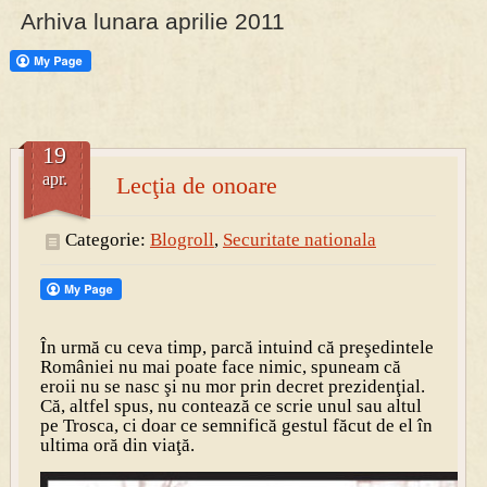
Arhiva lunara aprilie 2011
PRESA
Permise pentru vânătoarea de porci în costume, cu gulere albe
19
apr.
Lecţia de onoare
Categorie:
Blogroll
,
Securitate nationala
În urmă cu ceva timp, parcă intuind că preşedintele
României nu mai poate face nimic, spuneam că
eroii nu se nasc şi nu mor prin decret prezidenţial.
Că, altfel spus, nu contează ce scrie unul sau altul
pe Trosca, ci doar ce semnifică gestul făcut de el în
ultima oră din viaţă.