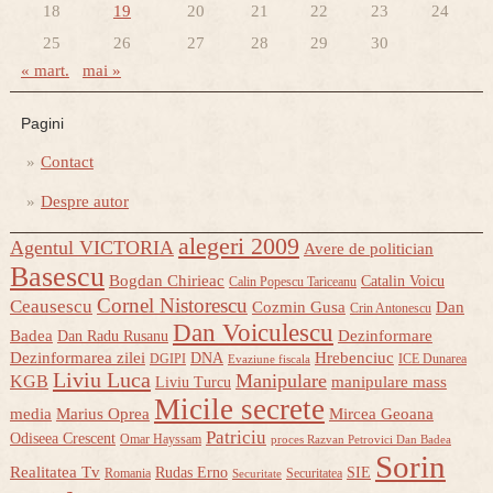
18
19
20
21
22
23
24
25
26
27
28
29
30
« mart.
mai »
Pagini
Contact
Despre autor
alegeri 2009
Agentul VICTORIA
Avere de politician
Basescu
Bogdan Chirieac
Catalin Voicu
Calin Popescu Tariceanu
Cornel Nistorescu
Ceausescu
Cozmin Gusa
Dan
Crin Antonescu
Dan Voiculescu
Badea
Dezinformare
Dan Radu Rusanu
Dezinformarea zilei
Hrebenciuc
DNA
DGIPI
ICE Dunarea
Evaziune fiscala
Liviu Luca
Manipulare
KGB
manipulare mass
Liviu Turcu
Micile secrete
media
Marius Oprea
Mircea Geoana
Patriciu
Odiseea Crescent
Omar Hayssam
proces Razvan Petrovici Dan Badea
Sorin
Realitatea Tv
Rudas Erno
SIE
Romania
Securitatea
Securitate