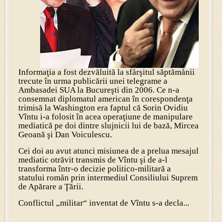
Informaţia a fost dezvăluită la sfårşitul săptămånii
trecute în urma publicării unei telegrame a
Ambasadei SUA la Bucureşti din 2006. Ce n-a
consemnat diplomatul american în corespondenţa
trimisă la Washington era faptul că Sorin Ovidiu
Vîntu i-a folosit în acea operaţiune de manipulare
mediatică pe doi dintre slujnicii lui de bază, Mircea
Geoană şi Dan Voiculescu.
Cei doi au avut atunci misiunea de a prelua mesajul
mediatic otrăvit transmis de Vîntu şi de a-l
transforma într-o decizie politico-militară a
statului romån prin intermediul Consiliului Suprem
de Apărare a Ţării.
Conflictul „militar“ inventat de Vîntu s-a decla...