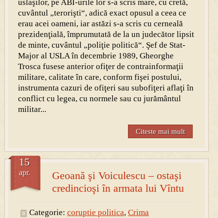
uslaşilor, pe ABI-urile lor s-a scris mare, cu cretă,
cuvântul „terorişti“, adică exact opusul a ceea ce
erau acei oameni, iar astăzi s-a scris cu cerneală
prezidenţială, împrumutată de la un judecător lipsit
de minte, cuvântul „poliţie politică“. Şef de Stat-
Major al USLA în decembrie 1989, Gheorghe
Trosca fusese anterior ofiţer de contrainformaţii
militare, calitate în care, conform fişei postului,
instrumenta cazuri de ofiţeri sau subofiţeri aflaţi în
conflict cu legea, cu normele sau cu jurământul
militar...
Citeste mai mult
15
apr.
Geoană şi Voiculescu – ostaşi
credincioşi în armata lui Vîntu
Categorie:
coruptie politica
,
Crima