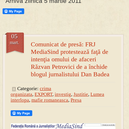
Arhiva zilnica 5 martie 2011
PRESA
Permise pentru vânătoarea de porci în costume, cu gulere albe
05
mart.
Comunicat de presă: FRJ
MediaSind protestează faţă de
intenţia omului de afaceri
Răzvan Petrovici de a închide
blogul jurnalistului Dan Badea
Categorie:
crima
organizata
,
EXPORT
,
investig
,
Justitie
,
Lumea
interlopa
,
mafie romaneasca
,
Presa