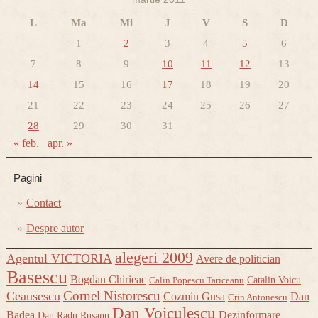
L
Ma
Mi
J
V
S
D
1
2
3
4
5
6
7
8
9
10
11
12
13
14
15
16
17
18
19
20
21
22
23
24
25
26
27
28
29
30
31
« feb.
apr. »
Pagini
Contact
Despre autor
alegeri 2009
Agentul VICTORIA
Avere de politician
Basescu
Bogdan Chirieac
Catalin Voicu
Calin Popescu Tariceanu
Cornel Nistorescu
Ceausescu
Cozmin Gusa
Dan
Crin Antonescu
Dan Voiculescu
Badea
Dezinformare
Dan Radu Rusanu