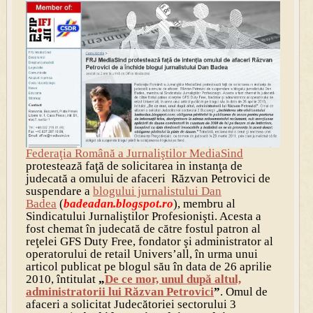
Federaţia Română a Jurnaliştilor MediaSind
protestează faţă de solicitarea in instanţa de
judecată a omului de afaceri Răzvan Petrovici de
suspendare a
blogului jurnalistului Dan
Badea
(
badeadan.blogspot.ro
), membru al
Sindicatului Jurnaliştilor Profesionişti. Acesta a
fost chemat în judecată de către fostul patron al
reţelei GFS Duty Free, fondator şi administrator al
operatorului de retail Univers’all, în urma unui
articol publicat pe blogul său în data de 26 aprilie
2010, întitulat
„
De ce mor, unul după altul,
administratorii lui Răzvan Petrovici
”
. Omul de
afaceri a solicitat Judecătoriei sectorului 3