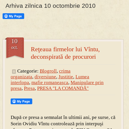
Arhiva zilnica 10 octombrie 2010
PRESA
Permise pentru vânătoarea de porci în costume, cu gulere albe
10
oct.
Reţeaua firmelor lui Vîntu,
deconspirată de procurori
Categorie:
Blogroll
,
crima
organizata
,
diversiune
,
Justitie
,
Lumea
interlopa
,
mafie romaneasca
,
Manipulare prin
presa
,
Presa
,
PRESA "LA COMANDĂ"
După ce presa a semnalat în ultimii ani, pe surse, că
Sorin Ovidiu Vîntu controlează prin interpuşi