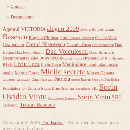
Contact
Despre autor
alegeri 2009
Agentul VICTORIA
Avere de politician
Basescu
Bogdan Chirieac
Catalin Voicu
Calin Popescu Tariceanu
Cornel Nistorescu
Ceausescu
Cozmin Gusa
Dan
Crin Antonescu
Dan Voiculescu
Badea
Dezinformare
Dan Radu Rusanu
Dezinformarea zilei
Hrebenciuc
DNA
DGIPI
ICE Dunarea
Evaziune fiscala
Liviu Luca
Manipulare
KGB
manipulare mass
Liviu Turcu
Micile secrete
media
Marius Oprea
Mircea Geoana
Patriciu
Odiseea Crescent
Omar Hayssam
proces Razvan Petrovici Dan Badea
Sorin
Realitatea Tv
Rudas Erno
SIE
Romania
Securitatea
Securitate
Ovidiu Vintu
Sorin Vintu
SRI
Sorin Rosca Stanescu
Traian Basescu
Tariceanu
Copyright © 2026
Dan Badea
- Adevaruri necesare, prin
investigatii la cheie