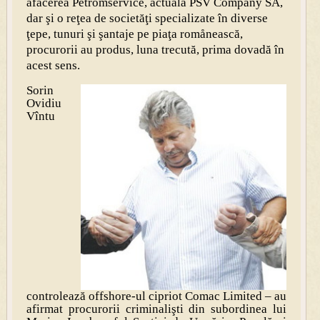
afacerea Petromservice, actuala PSV Company SA,
dar şi o reţea de societăţi specializate în diverse
ţepe, tunuri şi şantaje pe piaţa romånească,
procurorii au produs, luna trecută, prima dovadă în
acest sens.
Sorin
Ovidiu
Vîntu
controlează offshore-ul cipriot Comac Limited – au
afirmat procurorii criminalişti din subordinea lui