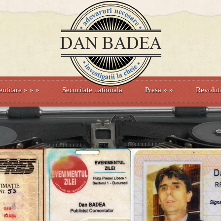
entitare
» »
»
Securitate nationala
Presa
»
»
Revolut