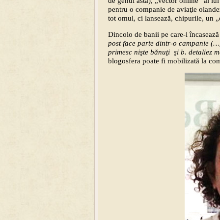
de genul asta), „vector online” al lui
pentru o companie de aviaţie olande
tot omul, ci lansează, chipurile, un
Dincolo de banii pe care-i încasează
post face parte dintr-o campanie (…
primesc nişte bănuţi şi b. detaliez m
blogosfera poate fi mobilizată la c