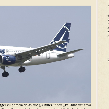
C
A
©
ogger cu poreclă de asiatic („Chinezu” sau „PeChinezu” ceva