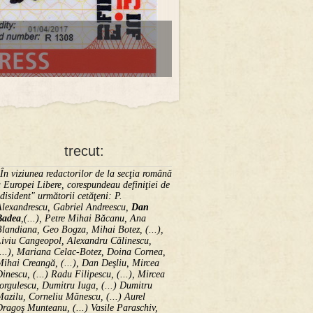
trecut:
În viziunea redactorilor de la secţia română
 Europei Libere, corespundeau definiţiei de
disident" următorii ce­tă­ţeni: P.
Alexandrescu, Gabriel Andreescu,
Dan
Badea
,(...), Petre Mihai Băcanu, Ana
landiana, Geo Bogza, Mihai Botez, (...),
Liviu Cangeopol, Alexandru Călinescu,
...), Mariana Celac-Botez, Doina Cornea,
ihai Creangă, (...), Dan Deşliu, Mircea
inescu, (...) Radu Filipescu, (...), Mircea
orgulescu, Dumitru Iuga, (...) Dumitru
azilu, Corneliu Mănescu, (...) Aurel
ragoş Munteanu, (...) Vasile Paraschiv,