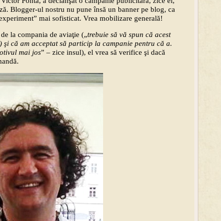
 Victor Ponta, a declanşat o campanie publicitară, zice el,
ză. Blogger-ul nostru nu pune însă un banner pe blog, ca
 „experiment” mai sofisticat. Vrea mobilizare generală!
 de la compania de aviaţie („
trebuie să vă spun că acest
) şi că am acceptat să particip la campanie pentru că a.
otivul mai jos
” – zice insul)
, el vrea să verifice şi dacă
omandă.