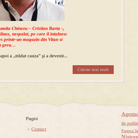
umita Chinezu – Cristian Barta -,
linos, nespalat, pe care il intalnesc
es printr-un magazin din Vitan si
u greu…
r apoi a „trădat cauza” şi a devenit...
Citeste mai mult
Agent
Pagini
de politi
Contact
Popescu Ta
Nistor