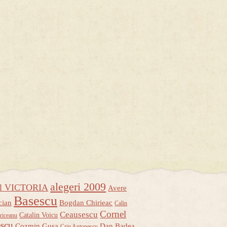
alegeri 2009
ul VICTORIA
Avere
Basescu
cian
Bogdan Chirieac
Calin
Cornel
Ceausescu
Catalin Voicu
riceanu
escu
Cozmin Gusa
Dan Badea
Crin Antonescu