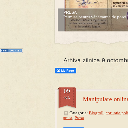
PRESA
Prima mea carte publicata (Nemira)
Permise pentru vânătoarea de porci 
Averea Presedintelui: prima lucrare d
1
2
3
4
5
6
7
Arhiva zilnica 9 octomb
09
oct.
Manipulare online
Categorie:
Blogroll
,
coruptie poli
presa
,
Presa