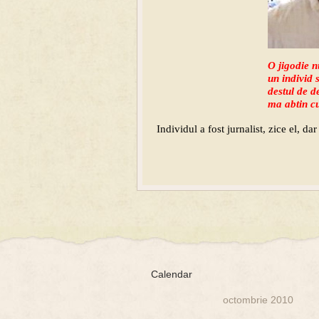
O jigodie n
un individ s
destul de d
ma abtin c
Individul a fost jurnalist, zice el, da
Calendar
octombrie 2010