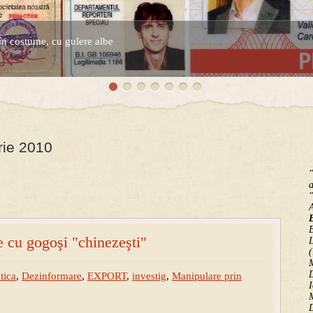
în costume, cu gulere albe
espre controversatele conturi secrete ale Securitatii.
rie 2010
"
a
"
B
 cu gogoşi "chinezeşti"
(
M
D
tica
,
Dezinformare
,
EXPORT
,
investig
,
Manipulare prin
I
M
D