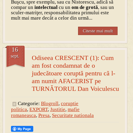
Buşcu, spre exemplu, sau cu Nistorescu, adică să
compar un
intelectual
cu un
om de grotă
, sau un
sculer-matriţer, responsabilitatea primului este
mult mai mare decåt a celor din urmă...
Citeste mai mult
16
sept.
Odiseea CRESCENT (1): Cum
am fost condamnat de o
judecătoare coruptă pentru că l-
am numit AFACERIST pe
TURNĂTORUL Dan Voiculescu
Categorie:
Blogroll
,
coruptie
politica
,
EXPORT
,
Justitie
,
mafie
romaneasca
,
Presa
,
Securitate nationala