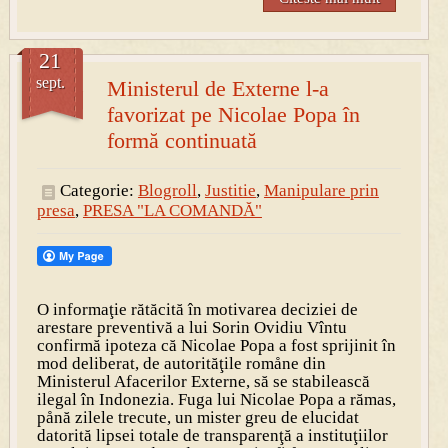
21
sept.
Ministerul de Externe l-a
favorizat pe Nicolae Popa în
formă continuată
Categorie:
Blogroll
,
Justitie
,
Manipulare prin
presa
,
PRESA "LA COMANDĂ"
O informaţie rătăcită în motivarea deciziei de
arestare preventivă a lui Sorin Ovidiu Vîntu
confirmă ipoteza că Nicolae Popa a fost sprijinit în
mod deliberat, de autorităţile romåne din
Ministerul Afacerilor Externe, să se stabilească
ilegal în Indonezia. Fuga lui Nicolae Popa a rămas,
pånă zilele trecute, un mister greu de elucidat
datorită lipsei totale de transparenţă a instituţiilor