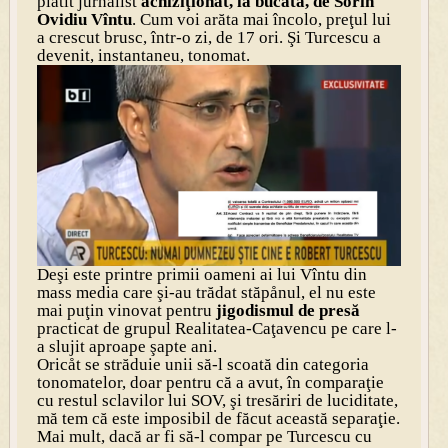
plătit jurnalist
achiziţionat, la bucată, de Sorin
Ovidiu Vîntu
. Cum voi arăta mai încolo, preţul lui
a crescut brusc, într-o zi, de 17 ori. Şi Turcescu a
devenit, instantaneu, tonomat.
Deşi este printre primii oameni ai lui Vîntu din
mass media care şi-au trădat stăpånul, el nu este
mai puţin vinovat pentru
jigodismul de presă
practicat de grupul Realitatea-Caţavencu pe care l-
a slujit aproape şapte ani.
Oricåt se străduie unii să-l scoată din categoria
tonomatelor, doar pentru că a avut, în comparaţie
cu restul sclavilor lui SOV, şi tresăriri de luciditate,
mă tem că este imposibil de făcut această separaţie.
Mai mult, dacă ar fi să-l compar pe Turcescu cu