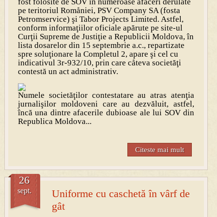
fost folosite de SOV în numeroase afaceri derulate
pe teritoriul Romåniei, PSV Company SA (fosta
Petromservice) şi Tabor Projects Limited. Astfel,
conform informaţiilor oficiale apărute pe site-ul
Curţii Supreme de Justiţie a Republicii Moldova, în
lista dosarelor din 15 septembrie a.c., repartizate
spre soluţionare la Completul 2, apare şi cel cu
indicativul 3r-932/10, prin care cåteva societăţi
contestă un act administrativ.
Numele societăţilor contestatare au atras atenţia
jurnalişilor moldoveni care au dezvăluit, astfel,
încă una dintre afacerile dubioase ale lui SOV din
Republica Moldova...
Citeste mai mult
26
sept.
Uniforme cu caschetă în vârf de
gât