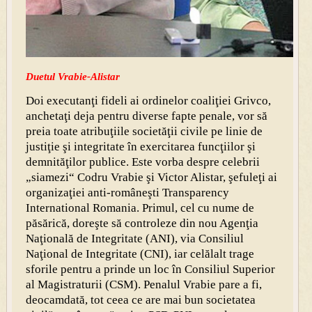
Duetul Vrabie-Alistar
Doi executanţi fideli ai ordinelor coaliţiei Grivco,
anchetaţi deja pentru diverse fapte penale, vor să
preia toate atribuţiile societăţii civile pe linie de
justiţie şi integritate în exercitarea funcţiilor şi
demnităţilor publice. Este vorba despre celebrii
„siamezi“ Codru Vrabie şi Victor Alistar, şefuleţi ai
organizaţiei anti-româneşti Transparency
International Romania. Primul, cel cu nume de
păsărică, doreşte să controleze din nou Agenţia
Naţională de Integritate (ANI), via Consiliul
Naţional de Integritate (CNI), iar celălalt trage
sforile pentru a prinde un loc în Consiliul Superior
al Magistraturii (CSM). Penalul Vrabie pare a fi,
deocamdată, tot ceea ce are mai bun societatea