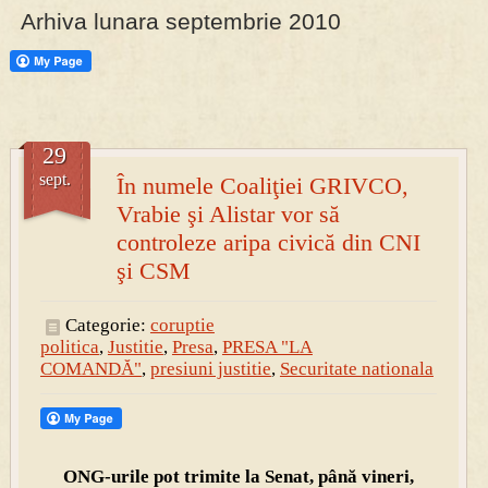
Arhiva lunara septembrie 2010
PRESA
Permise pentru vânătoarea de porci în costume, cu gulere albe
29
sept.
În numele Coaliţiei GRIVCO,
Vrabie şi Alistar vor să
controleze aripa civică din CNI
şi CSM
Categorie:
coruptie
politica
,
Justitie
,
Presa
,
PRESA "LA
COMANDĂ"
,
presiuni justitie
,
Securitate nationala
ONG-urile pot trimite la Senat, până vineri,