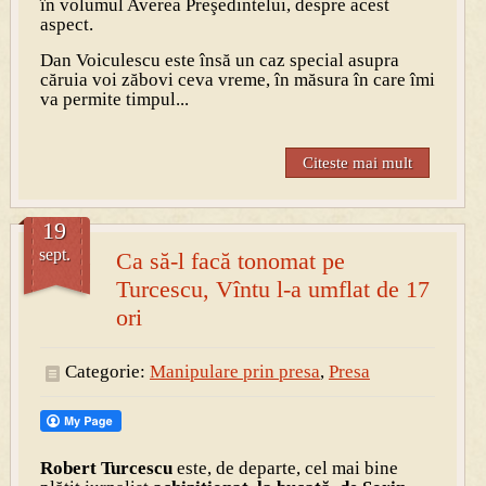
în volumul Averea Preşedintelui, despre acest
aspect.
Dan Voiculescu este însă un caz special asupra
căruia voi zăbovi ceva vreme, în măsura în care îmi
va permite timpul...
Citeste mai mult
19
sept.
Ca să-l facă tonomat pe
Turcescu, Vîntu l-a umflat de 17
ori
Categorie:
Manipulare prin presa
,
Presa
Robert Turcescu
este, de departe, cel mai bine