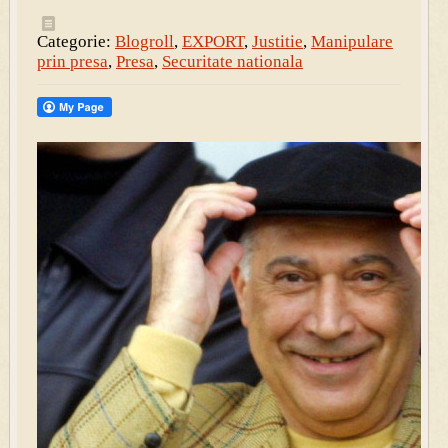
Categorie:
Blogroll
,
EXPORT
,
Justitie
,
Manipulare
prin presa
,
Presa
,
Securitate nationala