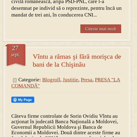
civilă românească, aripa PSD-PNL, care l-a
desemnat pe individ să o reprezinte, pentru încă un
mandat de trei ani, în conducerea CNI...
Citeste mai mult
27
sept.
Vîntu a rămas şi fără morişca de
bani de la Chişinău
Categorie:
Blogroll
,
Justitie
,
Presa
,
PRESA "LA
COMANDĂ"
Cåteva firme controlate de Sorin Ovidiu Vîntu au
acţionat în judecată Banca Naţională a Moldovei,
Guvernul Republicii Moldova şi Banca de
Economii a Moldovei. Două dintre aceste firme au