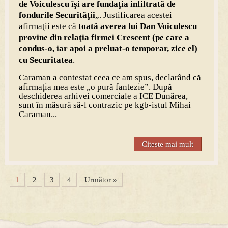
de Voiculescu îşi are fundaţia infiltrată de
fondurile Securităţii
„. Justificarea acestei
afirmaţii este că
toată averea lui Dan Voiculescu
provine din relaţia firmei Crescent (pe care a
condus-o, iar apoi a preluat-o temporar, zice el)
cu Securitatea
.
Caraman a contestat ceea ce am spus, declarând că
afirmaţia mea este „o pură fantezie”. După
deschiderea arhivei comerciale a ICE Dunărea,
sunt în măsură să-l contrazic pe kgb-istul Mihai
Caraman...
Citeste mai mult
1
2
3
4
Următor »