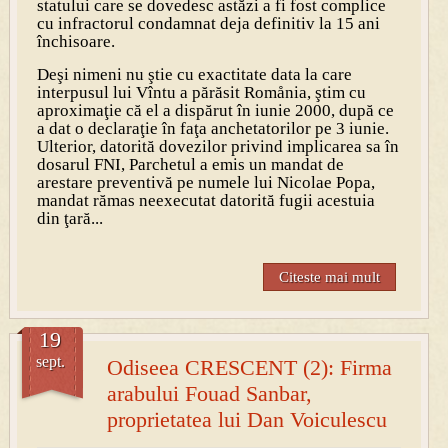
statului care se dovedesc astăzi a fi fost complice
cu infractorul condamnat deja definitiv la 15 ani
închisoare.
Deşi nimeni nu ştie cu exactitate data la care
interpusul lui Vîntu a părăsit Romånia, ştim cu
aproximaţie că el a dispărut în iunie 2000, după ce
a dat o declaraţie în faţa anchetatorilor pe 3 iunie.
Ulterior, datorită dovezilor privind implicarea sa în
dosarul FNI, Parchetul a emis un mandat de
arestare preventivă pe numele lui Nicolae Popa,
mandat rămas neexecutat datorită fugii acestuia
din ţară...
Citeste mai mult
19
sept.
Odiseea CRESCENT (2): Firma
arabului Fouad Sanbar,
proprietatea lui Dan Voiculescu