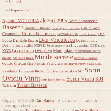
Contact
Despre autor
alegeri 2009
Agentul VICTORIA
Avere de politician
Basescu
Bogdan Chirieac
Catalin Voicu
Calin Popescu Tariceanu
Cornel Nistorescu
Ceausescu
Cozmin Gusa
Dan
Crin Antonescu
Dan Voiculescu
Badea
Dezinformare
Dan Radu Rusanu
Dezinformarea zilei
Hrebenciuc
DNA
DGIPI
ICE Dunarea
Evaziune fiscala
Liviu Luca
Manipulare
KGB
manipulare mass
Liviu Turcu
Micile secrete
media
Marius Oprea
Mircea Geoana
Patriciu
Odiseea Crescent
Omar Hayssam
proces Razvan Petrovici Dan Badea
Sorin
Realitatea Tv
Rudas Erno
SIE
Romania
Securitatea
Securitate
Ovidiu Vintu
Sorin Vintu
SRI
Sorin Rosca Stanescu
Traian Basescu
Tariceanu
Copyright © 2026
Dan Badea
- Adevaruri necesare, prin
investigatii la cheie
Designed by
Templates free
, thanks to:
Free WordPress