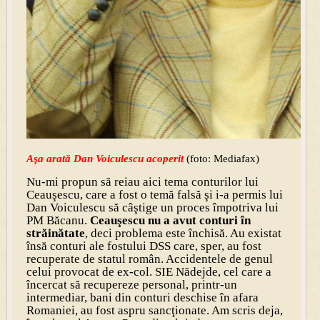
Aşa arată Dan Voiculescu acoperit
(foto: Mediafax)
Nu-mi propun să reiau aici tema conturilor lui
Ceauşescu, care a fost o temă falsă şi i-a permis lui
Dan Voiculescu să câştige un proces împotriva lui
PM Băcanu.
Ceauşescu nu a avut conturi în
străinătate
, deci problema este închisă. Au existat
însă conturi ale fostului DSS care, sper, au fost
recuperate de statul român. Accidentele de genul
celui provocat de ex-col. SIE Nădejde, cel care a
încercat să recupereze personal, printr-un
intermediar, bani din conturi deschise în afara
Romaniei, au fost aspru sancţionate. Am scris deja,