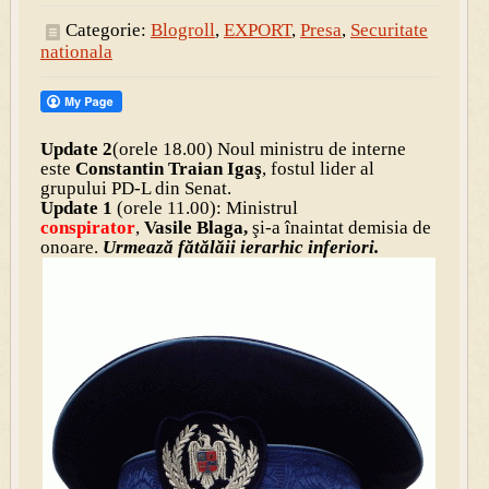
Categorie:
Blogroll
,
EXPORT
,
Presa
,
Securitate
nationala
Update 2
(orele 18.00) Noul ministru de interne
este
Constantin Traian Igaş
, fostul lider al
grupului PD-L din Senat.
Update 1
(orele 11.00):
Ministrul
conspirator
,
Vasile Blaga,
şi-a înaintat demisia de
onoare.
Urmează fătălăii ierarhic inferiori.