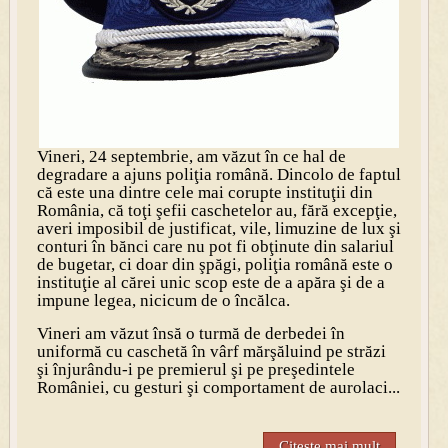
Vineri, 24 septembrie, am văzut în ce hal de
degradare a ajuns poliţia română. Dincolo de faptul
că este una dintre cele mai corupte instituţii din
România, că toţi şefii caschetelor au, fără excepţie,
averi imposibil de justificat, vile, limuzine de lux şi
conturi în bănci care nu pot fi obţinute din salariul
de bugetar, ci doar din şpăgi, poliţia română este o
instituţie al cărei unic scop este de a apăra şi de a
impune legea, nicicum de o încălca.
Vineri am văzut însă o turmă de derbedei în
uniformă cu caschetă în vârf mărşăluind pe străzi
şi înjurându-i pe premierul şi pe preşedintele
României, cu gesturi şi comportament de aurolaci...
Citeste mai mult