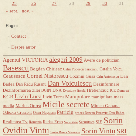
25
26
27
28
29
30
31
« sept.
nov. »
Pagini
Contact
Despre autor
alegeri 2009
Agentul VICTORIA
Avere de politician
Basescu
Bogdan Chirieac
Catalin Voicu
Calin Popescu Tariceanu
Cornel Nistorescu
Ceausescu
Cozmin Gusa
Dan
Crin Antonescu
Dan Voiculescu
Badea
Dezinformare
Dan Radu Rusanu
Dezinformarea zilei
Hrebenciuc
DNA
DGIPI
ICE Dunarea
Evaziune fiscala
Liviu Luca
Manipulare
KGB
manipulare mass
Liviu Turcu
Micile secrete
media
Marius Oprea
Mircea Geoana
Patriciu
Odiseea Crescent
Omar Hayssam
proces Razvan Petrovici Dan Badea
Sorin
Realitatea Tv
Rudas Erno
SIE
Romania
Securitatea
Securitate
Ovidiu Vintu
Sorin Vintu
SRI
Sorin Rosca Stanescu