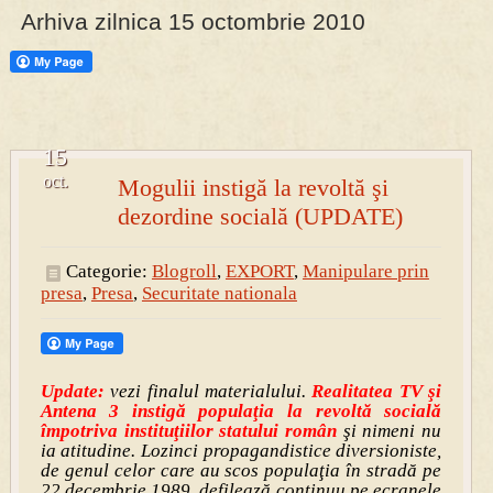
Arhiva zilnica 15 octombrie 2010
15
oct.
Mogulii instigă la revoltă şi
dezordine socială (UPDATE)
Categorie:
Blogroll
,
EXPORT
,
Manipulare prin
presa
,
Presa
,
Securitate nationala
Update:
vezi finalul materialului.
Realitatea TV şi
Antena 3 instigă populaţia la revoltă socială
împotriva instituţiilor statului român
şi nimeni nu
ia atitudine. Lozinci propagandistice diversioniste,
de genul celor care au scos populaţia în stradă pe
22 decembrie 1989, defilează continuu pe ecranele