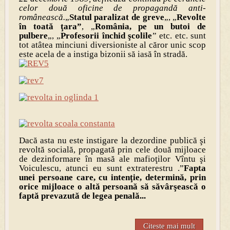
celor două oficine de propagandă anti-
românească.
„
Statul paralizat de greve
„, „
Revolte
în toată ţara”
, „
România, pe un butoi de
pulbere
„, „
Profesorii închid şcolile
” etc. etc. sunt
tot atâtea minciuni diversioniste al căror unic scop
este acela de a instiga bizonii să iasă în stradă.
Dacă asta nu este instigare la dezordine publică şi
revoltă socială, propagată prin cele două mijloace
de dezinformare în masă ale mafioţilor Vîntu şi
Voiculescu, atunci eu sunt extraterestru .”
Fapta
unei persoane care, cu intenţie, determină, prin
orice mijloace o altă persoană să săvârşească o
faptă prevazută de legea penală...
Citeste mai mult