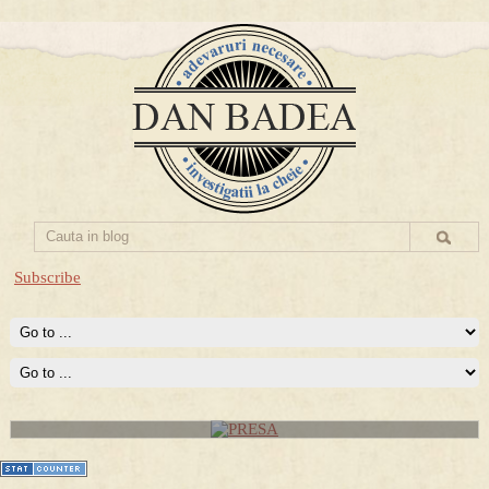
Subscribe
PRESA
Permise pentru vânătoarea de porci în costume, cu gulere albe