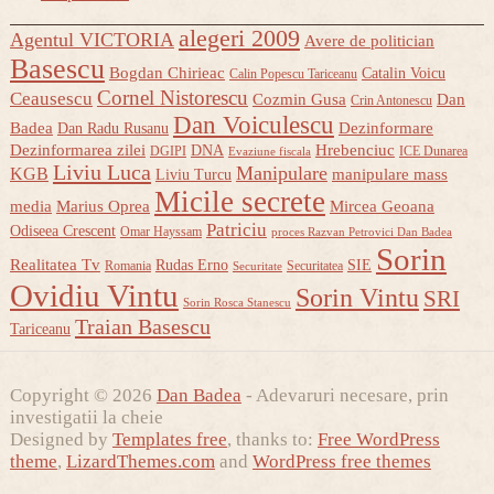
alegeri 2009
Agentul VICTORIA
Avere de politician
Basescu
Bogdan Chirieac
Catalin Voicu
Calin Popescu Tariceanu
Cornel Nistorescu
Ceausescu
Cozmin Gusa
Dan
Crin Antonescu
Dan Voiculescu
Badea
Dezinformare
Dan Radu Rusanu
Dezinformarea zilei
Hrebenciuc
DNA
DGIPI
ICE Dunarea
Evaziune fiscala
Liviu Luca
Manipulare
KGB
manipulare mass
Liviu Turcu
Micile secrete
media
Marius Oprea
Mircea Geoana
Patriciu
Odiseea Crescent
Omar Hayssam
proces Razvan Petrovici Dan Badea
Sorin
Realitatea Tv
Rudas Erno
SIE
Romania
Securitatea
Securitate
Ovidiu Vintu
Sorin Vintu
SRI
Sorin Rosca Stanescu
Traian Basescu
Tariceanu
Copyright © 2026
Dan Badea
- Adevaruri necesare, prin
investigatii la cheie
Designed by
Templates free
, thanks to:
Free WordPress
theme
,
LizardThemes.com
and
WordPress free themes