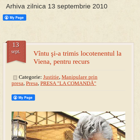
Arhiva zilnica 13 septembrie 2010
PRESA
Permise pentru vânătoarea de porci în costume, cu gulere albe
13
sept.
Vîntu şi-a trimis locotenentul la
Viena, pentru recurs
Categorie:
Justitie
,
Manipulare prin
presa
,
Presa
,
PRESA "LA COMANDĂ"