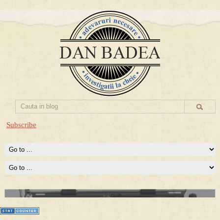
Subscribe
Prima mea carte publicata (Nemira)
Averea Presedintelui: prima lucrare despre controversatele
conturi secrete ale Securitatii.