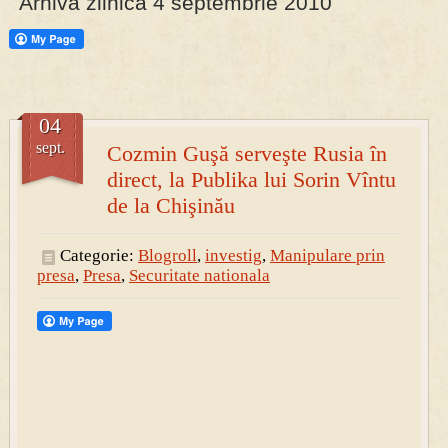
Arhiva zilnica 4 septembrie 2010
PRESA
Permise pentru vânătoarea de porci în costume, cu gulere albe
04
sept.
Cozmin Guşă serveşte Rusia în
direct, la Publika lui Sorin Vîntu
de la Chişinău
Categorie:
Blogroll
,
investig
,
Manipulare prin
presa
,
Presa
,
Securitate nationala