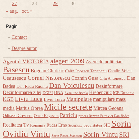
27
28
29
30
« aug.
oct. »
Pagini
Contact
Despre autor
alegeri 2009
Agentul VICTORIA
Avere de politician
Basescu
Bogdan Chirieac
Catalin Voicu
Calin Popescu Tariceanu
Cornel Nistorescu
Ceausescu
Cozmin Gusa
Dan
Crin Antonescu
Dan Voiculescu
Badea
Dezinformare
Dan Radu Rusanu
Dezinformarea zilei
Hrebenciuc
DNA
DGIPI
ICE Dunarea
Evaziune fiscala
Liviu Luca
Manipulare
KGB
manipulare mass
Liviu Turcu
Micile secrete
media
Marius Oprea
Mircea Geoana
Patriciu
Odiseea Crescent
Omar Hayssam
proces Razvan Petrovici Dan Badea
Sorin
Realitatea Tv
Rudas Erno
SIE
Romania
Securitatea
Securitate
Ovidiu Vintu
Sorin Vintu
SRI
Sorin Rosca Stanescu