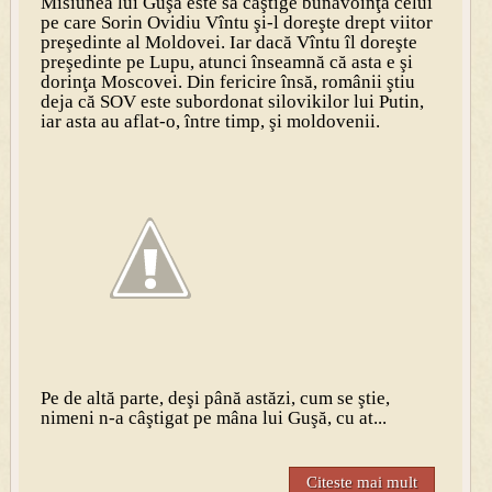
Misiunea lui Guşă este să câştige bunăvoinţa celui
pe care Sorin Ovidiu Vîntu şi-l doreşte drept viitor
preşedinte al Moldovei. Iar dacă Vîntu îl doreşte
preşedinte pe Lupu, atunci înseamnă că asta e şi
dorinţa Moscovei. Din fericire însă, românii ştiu
deja că SOV este subordonat silovikilor lui Putin,
iar asta au aflat-o, între timp, şi moldovenii.
Pe de altă parte, deşi până astăzi, cum se ştie,
nimeni n-a câştigat pe mâna lui Guşă, cu at...
Citeste mai mult