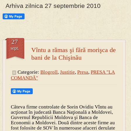
Arhiva zilnica 27 septembrie 2010
PRESA
Permise pentru vânătoarea de porci în costume, cu gulere albe
27
sept.
Vîntu a rămas şi fără morişca de
bani de la Chişinău
Categorie:
Blogroll
,
Justitie
,
Presa
,
PRESA "LA
COMANDĂ"
Cåteva firme controlate de Sorin Ovidiu Vîntu au
acţionat în judecată Banca Naţională a Moldovei,
Guvernul Republicii Moldova şi Banca de
Economii a Moldovei. Două dintre aceste firme au
fost folosite de SOV în numeroase afaceri derulate