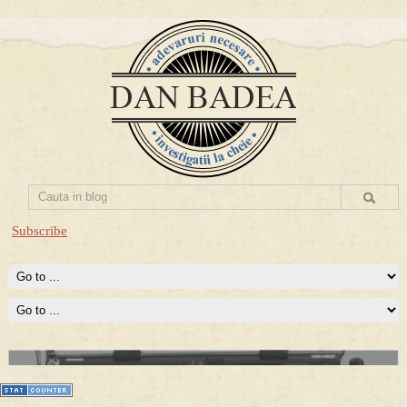
Subscribe
Prima mea carte publicata (Nemira)
Averea Presedintelui: prima lucrare despre controversatele
conturi secrete ale Securitatii.