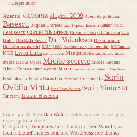
Despre autor
alegeri 2009
Agentul VICTORIA
Avere de politician
Basescu
Bogdan Chirieac
Catalin Voicu
Calin Popescu Tariceanu
Cornel Nistorescu
Ceausescu
Cozmin Gusa
Dan
Crin Antonescu
Dan Voiculescu
Badea
Dezinformare
Dan Radu Rusanu
Dezinformarea zilei
Hrebenciuc
DNA
DGIPI
ICE Dunarea
Evaziune fiscala
Liviu Luca
Manipulare
KGB
manipulare mass
Liviu Turcu
Micile secrete
media
Marius Oprea
Mircea Geoana
Patriciu
Odiseea Crescent
Omar Hayssam
proces Razvan Petrovici Dan Badea
Sorin
Realitatea Tv
Rudas Erno
SIE
Romania
Securitatea
Securitate
Ovidiu Vintu
Sorin Vintu
SRI
Sorin Rosca Stanescu
Traian Basescu
Tariceanu
Copyright © 2026
Dan Badea
- Adevaruri necesare, prin
investigatii la cheie
Designed by
Templates free
, thanks to:
Free WordPress
theme
,
LizardThemes.com
and
WordPress free themes