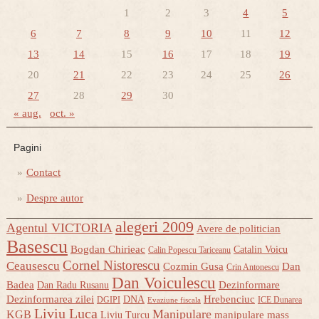
1
2
3
4
5
6
7
8
9
10
11
12
13
14
15
16
17
18
19
20
21
22
23
24
25
26
27
28
29
30
« aug.
oct. »
Pagini
Contact
Despre autor
alegeri 2009
Agentul VICTORIA
Avere de politician
Basescu
Bogdan Chirieac
Catalin Voicu
Calin Popescu Tariceanu
Cornel Nistorescu
Ceausescu
Cozmin Gusa
Dan
Crin Antonescu
Dan Voiculescu
Badea
Dezinformare
Dan Radu Rusanu
Dezinformarea zilei
Hrebenciuc
DNA
DGIPI
ICE Dunarea
Evaziune fiscala
Liviu Luca
Manipulare
KGB
manipulare mass
Liviu Turcu