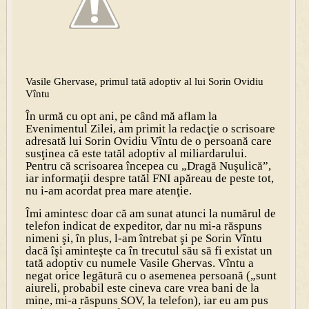
Vasile Ghervase, primul tată adoptiv al lui Sorin Ovidiu
Vîntu
În urmă cu opt ani, pe când mă aflam la
Evenimentul Zilei, am primit la redacţie o scrisoare
adresată lui Sorin Ovidiu Vîntu de o persoană care
susţinea că este tatăl adoptiv al miliardarului.
Pentru că scrisoarea începea cu „Dragă Nuşulică”,
iar informaţii despre tatăl FNI apăreau de peste tot,
nu i-am acordat prea mare atenţie.
Îmi amintesc doar că am sunat atunci la numărul de
telefon indicat de expeditor, dar nu mi-a răspuns
nimeni şi, în plus, l-am întrebat şi pe Sorin Vîntu
dacă îşi aminteşte ca în trecutul său să fi existat un
tată adoptiv cu numele Vasile Ghervas. Vîntu a
negat orice legătură cu o asemenea persoană („sunt
aiureli, probabil este cineva care vrea bani de la
mine, mi-a răspuns SOV, la telefon), iar eu am pus