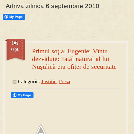
Arhiva zilnica 6 septembrie 2010
PRESA
Permise pentru vânătoarea de porci în costume, cu gulere albe
06
sept.
Primul soţ al Eugeniei Vîntu
dezvăluie: Tatăl natural al lui
Nuşulică era ofiţer de securitate
Categorie:
Justitie
,
Presa