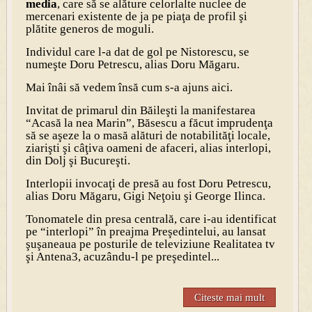
media
, care să se alăture celorlalte nuclee de
mercenari existente de ja pe piaţa de profil şi
plătite generos de moguli.
Individul care l-a dat de gol pe Nistorescu, se
numeşte Doru Petrescu, alias Doru Măgaru.
Mai înâi să vedem însă cum s-a ajuns aici.
Invitat de primarul din Băileşti la manifestarea
“Acasă la nea Marin”, Băsescu a făcut imprudenţa
să se aşeze la o masă alături de notabilităţi locale,
ziarişti şi câţiva oameni de afaceri, alias interlopi,
din Dolj şi Bucureşti.
Interlopii invocaţi de presă au fost Doru Petrescu,
alias Doru Măgaru, Gigi Neţoiu şi George Ilinca.
Tonomatele din presa centrală, care i-au identificat
pe “interlopi” în preajma Preşedintelui, au lansat
şuşaneaua pe posturile de televiziune Realitatea tv
şi Antena3, acuzându-l pe preşedintel...
Citeste mai mult