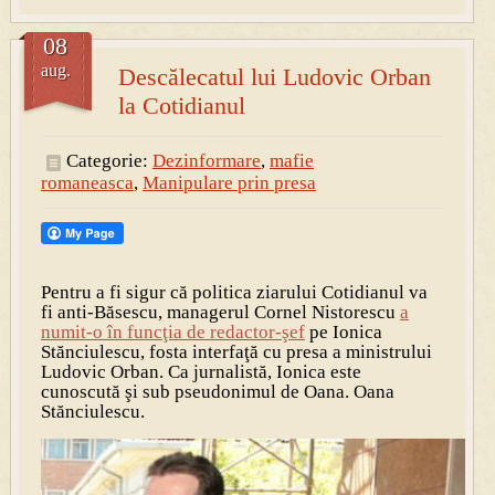
08
aug.
Descălecatul lui Ludovic Orban
la Cotidianul
Categorie:
Dezinformare
,
mafie
romaneasca
,
Manipulare prin presa
Pentru a fi sigur că politica ziarului Cotidianul va
fi anti-Băsescu, managerul Cornel Nistorescu
a
numit-o în funcţia de redactor-şef
pe Ionica
Stănciulescu, fosta interfaţă cu presa a ministrului
Ludovic Orban. Ca jurnalistă, Ionica este
cunoscută şi sub pseudonimul de Oana. Oana
Stănciulescu.