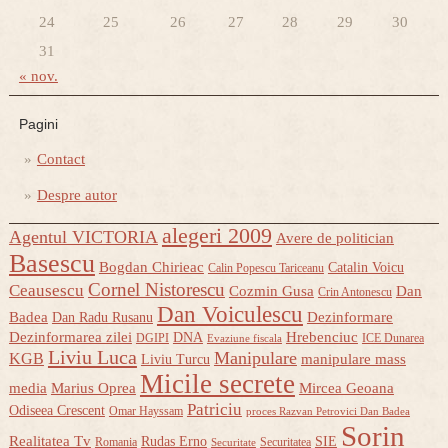
24
25
26
27
28
29
30
31
« nov.
Pagini
Contact
Despre autor
alegeri 2009
Agentul VICTORIA
Avere de politician
Basescu
Bogdan Chirieac
Catalin Voicu
Calin Popescu Tariceanu
Cornel Nistorescu
Ceausescu
Cozmin Gusa
Dan
Crin Antonescu
Dan Voiculescu
Badea
Dezinformare
Dan Radu Rusanu
Dezinformarea zilei
Hrebenciuc
DNA
DGIPI
ICE Dunarea
Evaziune fiscala
Liviu Luca
Manipulare
KGB
manipulare mass
Liviu Turcu
Micile secrete
media
Marius Oprea
Mircea Geoana
Patriciu
Odiseea Crescent
Omar Hayssam
proces Razvan Petrovici Dan Badea
Sorin
Realitatea Tv
Rudas Erno
SIE
Romania
Securitatea
Securitate