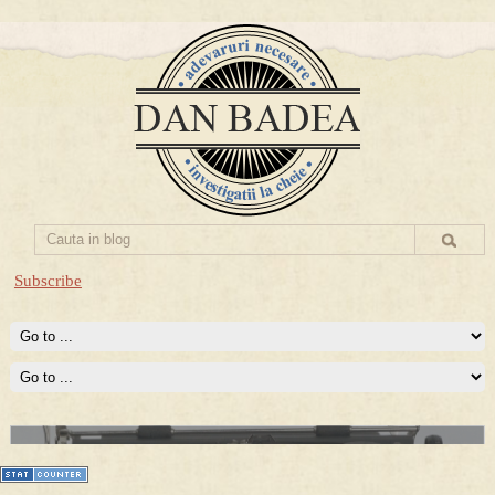
Subscribe
Prima mea carte publicata (Nemira)
Averea Presedintelui: prima lucrare despre controversatele
conturi secrete ale Securitatii.