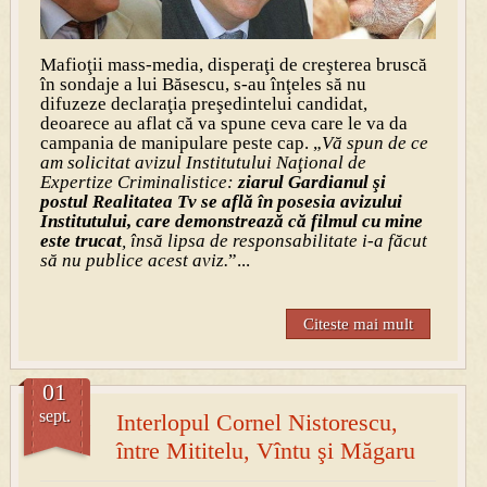
Mafioţii mass-media, disperaţi de creşterea bruscă
în sondaje a lui Băsescu, s-au înţeles să nu
difuzeze declaraţia preşedintelui candidat,
deoarece au aflat că va spune ceva care le va da
campania de manipulare peste cap. „
Vă spun de ce
am solicitat avizul Institutului Naţional de
Expertize Criminalistice:
ziarul Gardianul şi
postul Realitatea Tv se află în posesia avizului
Institutului, care demonstrează că filmul cu mine
este trucat
, însă lipsa de responsabilitate i-a făcut
să nu publice acest aviz.
”...
Citeste mai mult
01
sept.
Interlopul Cornel Nistorescu,
între Mititelu, Vîntu şi Măgaru