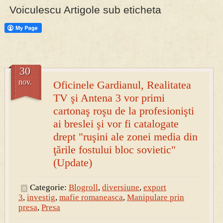
Voiculescu Artigole sub eticheta
PRESA
Permise pentru vânătoarea de porci în costume, cu gulere albe
30
nov.
Oficinele Gardianul, Realitatea
TV şi Antena 3 vor primi
cartonaş roşu de la profesionişti
ai breslei şi vor fi catalogate
drept "ruşini ale zonei media din
ţările fostului bloc sovietic"
(Update)
Categorie:
Blogroll
,
diversiune
,
export
3
,
investig
,
mafie romaneasca
,
Manipulare prin
presa
,
Presa