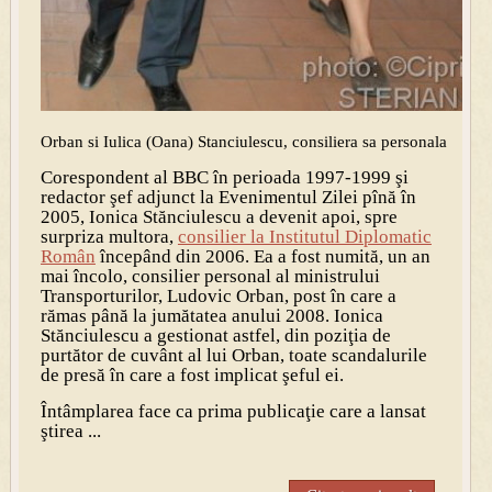
Orban si Iulica (Oana) Stanciulescu, consiliera sa personala
Corespondent al BBC în perioada 1997-1999 şi
redactor şef adjunct la Evenimentul Zilei pînă în
2005, Ionica Stănciulescu a devenit apoi, spre
surpriza multora,
consilier la Institutul Diplomatic
Român
începând din 2006. Ea a fost numită, un an
mai încolo, consilier personal al ministrului
Transporturilor, Ludovic Orban, post în care a
rămas până la jumătatea anului 2008. Ionica
Stănciulescu a gestionat astfel, din poziţia de
purtător de cuvânt al lui Orban, toate scandalurile
de presă în care a fost implicat şeful ei.
Întâmplarea face ca prima publicaţie care a lansat
ştirea ...