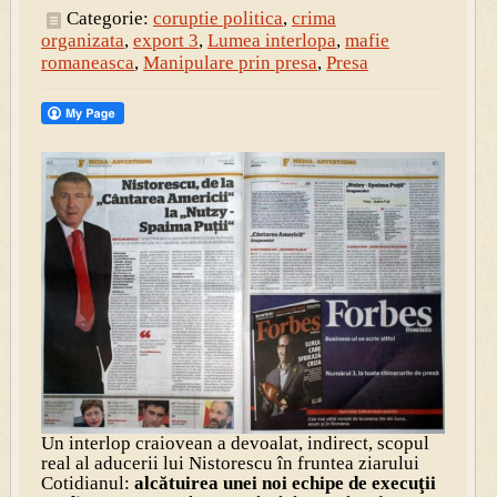
Categorie:
coruptie politica
,
crima
organizata
,
export 3
,
Lumea interlopa
,
mafie
romaneasca
,
Manipulare prin presa
,
Presa
Un interlop craiovean a devoalat, indirect, scopul
real al aducerii lui Nistorescu în fruntea ziarului
Cotidianul:
alcătuirea unei noi echipe de execuţii