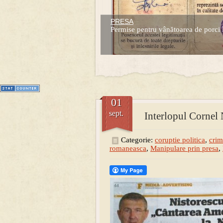
PRESA
Prima mea carte publicata (Nemira)
Permise pentru vânătoarea de porci 
Averea Presedintelui: prima lucrare d
1
2
3
4
5
6
7
01
sept.
Interlopul Cornel 
Categorie:
coruptie politica
,
crim
romaneasca
,
Manipulare prin presa
,