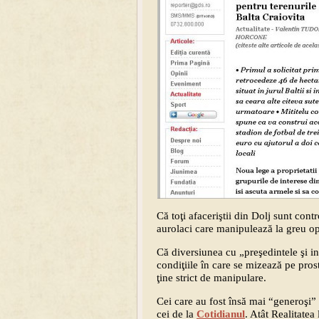
Că toţi afaceriştii din Dolj sunt contr
aurolaci care manipulează la greu opi
Că diversiunea cu „preşedintele şi int
condiţiile în care se mizează pe pros
ţine strict de manipulare.
Cei care au fost însă mai “generoşi”
cei de la
Cotidianul
. Atât Realitatea