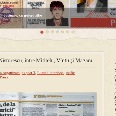
în costume, cu gulere albe
espre controversatele conturi secrete ale Securitatii.
Nistorescu, între Mititelu, Vîntu şi Măgaru
"
a
a organizata
,
export 3
,
Lumea interlopa
,
mafie
"
Presa
B
(
M
D
I
M
D