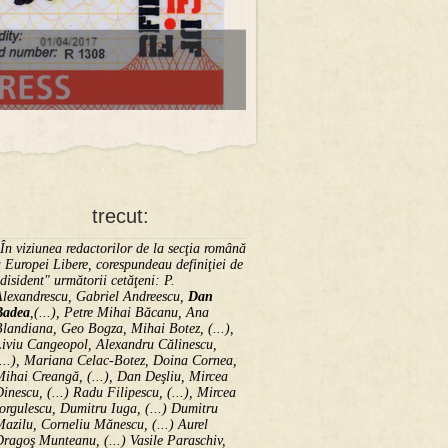
trecut:
În viziunea redactorilor de la secţia română
 Europei Libere, corespundeau definiţiei de
disident" următorii ce­tă­ţeni: P.
Alexandrescu, Gabriel Andreescu,
Dan
Badea
,(...), Petre Mihai Băcanu, Ana
landiana, Geo Bogza, Mihai Botez, (...),
Liviu Cangeopol, Alexandru Călinescu,
...), Mariana Celac-Botez, Doina Cornea,
ihai Creangă, (...), Dan Deşliu, Mircea
inescu, (...) Radu Filipescu, (...), Mircea
orgulescu, Dumitru Iuga, (...) Dumitru
azilu, Corneliu Mănescu, (...) Aurel
ragoş Munteanu, (...) Vasile Paraschiv,