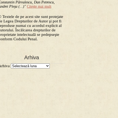
onstantin Pârvulescu, Dan Petrescu,
ndrei Pleşu (...)"
Citeşte mai mult
 Textele de pe acest site sunt protejate
de Legea Drepturilor de Autor şi pot fi
reproduse numai cu acordul explicit al
autorului. Încălcarea drepturilor de
proprietate intelectuală se pedepseşte
conform Codului Penal.
Arhiva
Arhiva