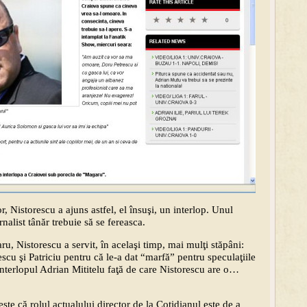
or, Nistorescu a ajuns astfel, el însuşi, un interlop. Unul
nalist tânăr trebuie să se fereasca.
u, Nistorescu a servit, în acelaşi timp, mai mulţi stăpâni:
scu şi Patriciu pentru că le-a dat “marfă” pentru speculaţiile
 interlopul Adrian Mititelu faţă de care Nistorescu are o…
şte că rolul actualului director de la Cotidianul este de a