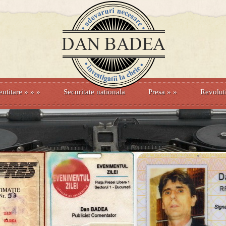
entitare
» »
»
Securitate nationala
Presa
»
»
Revolut