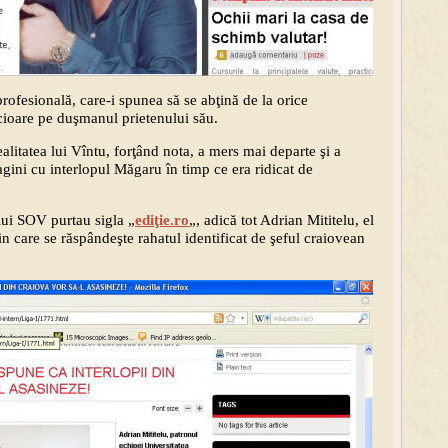
rofesională, care-i spunea să se abţină de la orice
icioare pe duşmanul prietenului său.
alitatea lui Vîntu, forţând nota, a mers mai departe şi a
gini cu interlopul Măgaru în timp ce era ridicat de
lui SOV purtau sigla „
ediţie.ro
„, adică tot Adrian Mititelu, el
in care se răspândeşte rahatul identificat de şeful craiovean