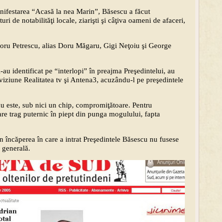
manifestarea “Acasă la nea Marin”, Băsescu a făcut
ri de notabilităţi locale, ziarişti şi câţiva oameni de afaceri,
 Doru Petrescu, alias Doru Măgaru, Gigi Neţoiu şi George
-au identificat pe “interlopi” în preajma Preşedintelui, au
eviziune Realitatea tv şi Antena3, acuzându-l pe preşedintele
nu este, sub nici un chip, compromiţătoare. Pentru
care trag puternic în piept din punga mogulului, fapta
n încăperea în care a intrat Preşedintele Băsescu nu fusese
 generală.