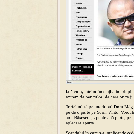
Iată cum, intrând în slujba interlopil
extrem de periculos, de care orice jur
Terfelindu-l pe interlopul Doru Măgar
pe de o parte pe Sorin Vîntu, Voicule
anti-Băsescu şi, pe de altă parte, pe
aplecare aparte.
Scandalul în care s-a implicat dovede