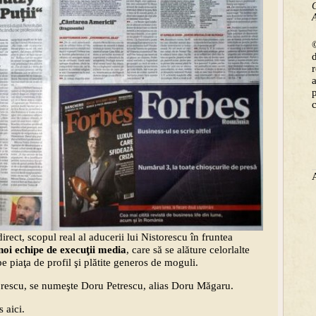
C
A
©
rect, scopul real al aducerii lui Nistorescu în fruntea
noi echipe de execuţii media
, care să se alăture celorlalte
e piaţa de profil şi plătite generos de moguli.
torescu, se numeşte Doru Petrescu, alias Doru Măgaru.
 aici.