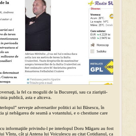
oversaţi, la fel ca mogulii de la Bucureşti, sau ca ziariştii-
nia publică, asta e altceva.
erlopul” serveşte adversarilor politici ai lui Băsescu, în
tia şi nebăgarea de seamă a votantului, e o chestiune care
 cu informaţiile privindu-l pe interlopul Doru Măgaru au fost
 lui Vîntu, cât şi Antena lui Voiculescu au citat Cotidianul, ca