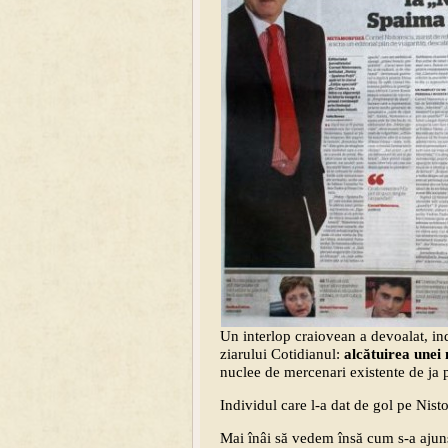
Un interlop craiovean a devoalat, indi
ziarului Cotidianul:
alcătuirea unei 
nuclee de mercenari existente de ja p
Individul care l-a dat de gol pe Nis
Mai înâi să vedem însă cum s-a ajuns