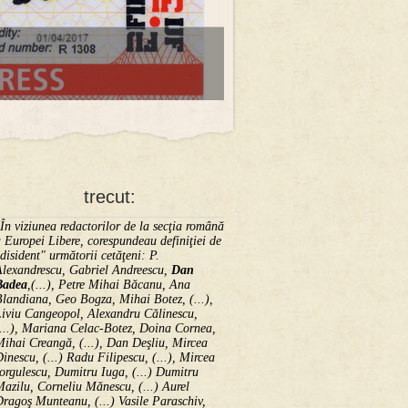
trecut:
În viziunea redactorilor de la secţia română
 Europei Libere, corespundeau definiţiei de
disident" următorii ce­tă­ţeni: P.
Alexandrescu, Gabriel Andreescu,
Dan
Badea
,(...), Petre Mihai Băcanu, Ana
landiana, Geo Bogza, Mihai Botez, (...),
Liviu Cangeopol, Alexandru Călinescu,
...), Mariana Celac-Botez, Doina Cornea,
ihai Creangă, (...), Dan Deşliu, Mircea
inescu, (...) Radu Filipescu, (...), Mircea
orgulescu, Dumitru Iuga, (...) Dumitru
azilu, Corneliu Mănescu, (...) Aurel
ragoş Munteanu, (...) Vasile Paraschiv,