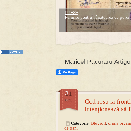
PRESA
Prima mea carte publicata (Nemira)
Permise pentru vânătoarea de porci 
Averea Presedintelui: prima lucrare d
1
2
3
4
5
6
7
Maricel Pacuraru Artigo
31
oct.
Cod roșu la front
intenționează să 
Categorie:
Blogroll
,
crima organi
de bani