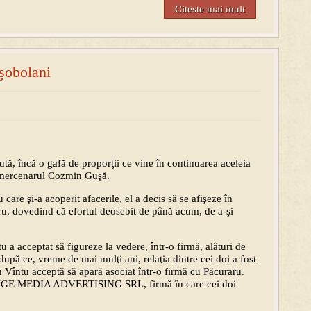
Citeste mai mult
 şobolani
ută, încă o gafă de proporţii ce vine în continuarea aceleia
mercenarul Cozmin Guşă.
care şi-a acoperit afacerile, el a decis să se afişeze în
u, dovedind că efortul deosebit de până acum, de a-şi
a acceptat să figureze la vedere, într-o firmă, alături de
după ce, vreme de mai mulţi ani, relaţia dintre cei doi a fost
 Vîntu acceptă să apară asociat într-o firmă cu Păcuraru.
STIGE MEDIA ADVERTISING SRL, firmă în care cei doi