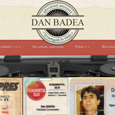
entitare
» »
»
Securitate nationala
Presa
»
»
Revolut