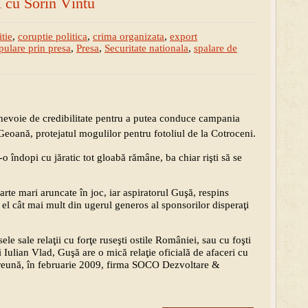
ri cu Sorin Vîntu
itie
,
coruptie politica
,
crima organizata
,
export
ulare prin presa
,
Presa
,
Securitate nationala
,
spalare de
evoie de credibilitate pentru a putea conduce campania
Geoană, protejatul mogulilor pentru fotoliul de la Cotroceni.
 îndopi cu jăratic tot gloabă rămâne, ba chiar rişti să se
rte mari aruncate în joc, iar aspiratorul Guşă, respins
i el cât mai mult din ugerul generos al sponsorilor disperaţi
ele sale relaţii cu forţe ruseşti ostile României, sau cu foşti
i Iulian Vlad, Guşă are o mică relaţie oficială de afaceri cu
mpreună, în februarie 2009, firma SOCO Dezvoltare &