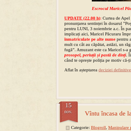
Escrocul Maricel Pă
UPDATE (22.00 h)
:
Curtea de Apel
pronunțarea sentinței în dosarul ”Po
pentru LUNI, 3 noiembrie a.c. În par
implicați aici, Maricel Păcuraru îm
înmatriculate pe alte nume
pentru a 
mult cu cât au căpătat, astăzi, un ră
fugă”. Amuzant este ca Maricel s-a gâ
prosopel, periuță și pastă de dinți
. 
când te oprește poliția pe motiv că-ț
Aflat în așteptarea
deciziei definitive
15
nov.
Vîntu încasa de la
Categorie:
Blogroll
,
Manipulare 