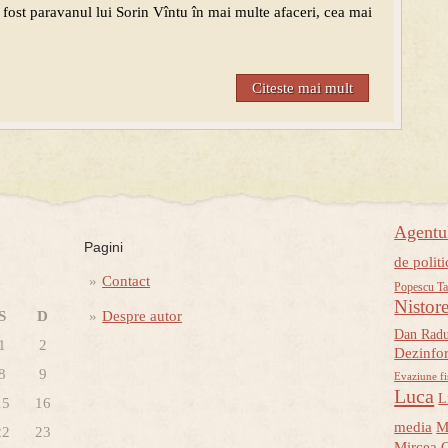
 fost paravanul lui Sorin Vîntu în mai multe afaceri, cea mai
Citeste mai mult
Agent
Pagini
de politi
Contact
Popescu Ta
Nistor
S
D
Despre autor
Dan Rad
1
2
Dezinfo
8
9
Evaziune fi
Luca
L
15
16
media
M
22
23
Mircea 