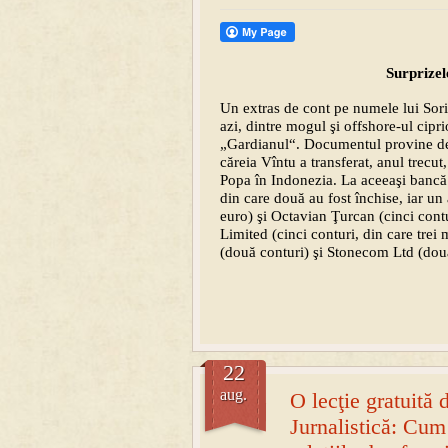
Surprizel
Un extras de cont pe numele lui Sor
azi, dintre mogul şi offshore-ul cipri
„Gardianul“. Documentul provine de 
căreia Vîntu a transferat, anul trecu
Popa în Indonezia. La aceeaşi bancă 
din care două au fost închise, iar un a
euro) şi Octavian Ţurcan (cinci contu
Limited (cinci conturi, din care trei
(două conturi) şi Stonecom Ltd (două
22
aug.
O lecţie gratuită 
Jurnalistică: Cum