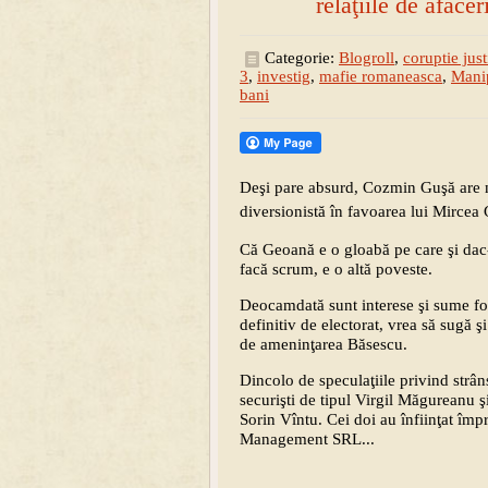
relaţiile de aface
Categorie:
Blogroll
,
coruptie just
3
,
investig
,
mafie romaneasca
,
Manip
bani
Deşi pare absurd
, Cozmin Guşă are n
diversionistă în favoarea lui Mircea 
Că Geoană e o gloabă pe care şi dac-o
facă scrum, e o altă poveste.
Deocamdată sunt interese şi sume foa
definitiv de electorat, vrea să sugă ş
de ameninţarea Băsescu.
Dincolo de speculaţiile privind strâns
securişti de tipul Virgil Măgureanu ş
Sorin Vîntu. Cei doi au înfiinţat î
Management SRL...