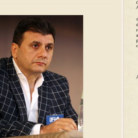
C
A
©