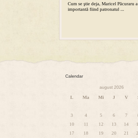
Cum se ştie deja, Maricel Păcuraru a
importantă fiind patronatul ...
Calendar
august 2026
L
Ma
Mi
J
V
3
4
5
6
7
10
11
12
13
14
17
18
19
20
21