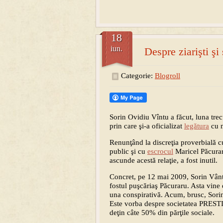
18
iun.
Despre ziarişti şi
Categorie:
Blogroll
Sorin Ovidiu Vîntu a făcut, luna trec
prin care şi-a oficializat
legătura
cu 
Renunţând la discreţia proverbială cu 
public şi cu
escrocul
Maricel Păcurar
ascunde acestă relaţie, a fost inutil.
Concret, pe 12 mai 2009, Sorin Vântu 
fostul puşcăriaş Păcuraru. Asta vine 
una conspirativă. Acum, brusc, Sorin
Este vorba despre societatea PRE
deţin câte 50% din părţile sociale.