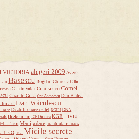
alegeri 2009
ul VICTORIA
Avere
Basescu
cian
Bogdan Chirieac
Calin
Cornel
Ceausescu
Catalin Voicu
riceanu
escu
Cozmin Gusa
Dan Badea
Crin Antonescu
Dan Voiculescu
u Rusanu
rmare
Dezinformarea zilei
DNA
DGIPI
Liviu
KGB
Hrebenciuc
ICE Dunarea
scala
Manipulare
manipulare mass
iviu Turcu
Micile secrete
arius Oprea
Geoana
Odiseea Crescent