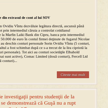
e din extrasul de cont al lui SOV
in Ovidiu Vîntu dezvăluie legătura directă, ascunsă până
ot prin intermediul căruia a controlat cotidianul
la Marfin Laiki Bank din Cipru, banca prin intermediul
t, 50.000 de euro în contul firmei deţinute de fugarul Nicolae
au deschis conturi personale Sorin Ovidiu Vîntu (5 conturi,
ltul a fost schimbat după ce s-a trecut de la lira cipriotă la
ri personale). Tot aici au conturi societăţile Elbahold
 mai sunt active), Comac Limited (două conturi), Fercell Ltd
 conturi)...
Citeste mai mult
de investigaţii pentru studenţii de la
 se demonstrează că Guşă nu a rupt