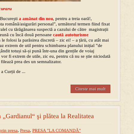
curaru
 București
a amânat din nou
, pentru a treia oară!,
șta română/asigurări personal”, următorul termen fiind fixat
alel cu tărăgănarea suspectă a cazului de către magistrații
preună cu încă două persoane
caută autoturisme
le folosi la parăsirea discretă – zic ei! – a țării, cu atât mai
gaz extrem de util pentru schimbarea planului inițial ”de
ndit totuși să-și pună într-una din gențile de voiaj
Îi vor fi extrem de utile, zic eu, pentru că nu se știe niciodată
i filează prea des un semnalizator.
a Curții de ...
Citeste mai mult
 „Gardianul“ şi plătea la Realitatea
prin presa
,
Presa
,
PRESA "LA COMANDĂ"