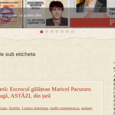
în costume, cu gulere albe
espre controversatele conturi secrete ale Securitatii.
le sub eticheta
"
a
"
B
ieră: Escrocul gălățean Maricel Pacuraru
(
fugă, ASTĂZI, din țară
M
D
I
zata
,
Justitie
,
Lumea interlopa
,
mafie romaneasca
,
spalare
M
D