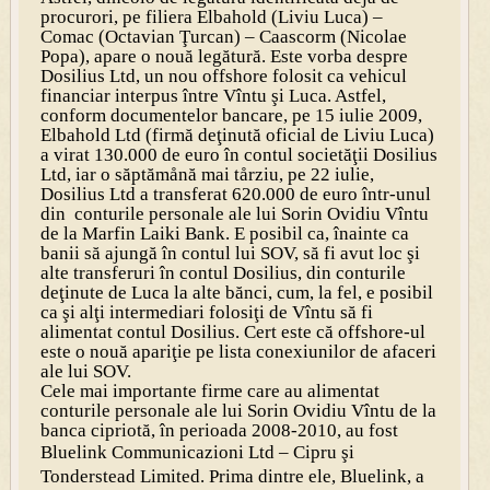
procurori, pe filiera Elbahold (Liviu Luca) –
Comac (Octavian Ţurcan) – Caascorm (Nicolae
Popa), apare o nouă legătură. Este vorba despre
Dosilius Ltd, un nou offshore folosit ca vehicul
financiar interpus între Vîntu şi Luca. Astfel,
conform documentelor bancare, pe 15 iulie 2009,
Elbahold Ltd (firmă deţinută oficial de Liviu Luca)
a virat 130.000 de euro în contul societăţii Dosilius
Ltd, iar o săptămånă mai tårziu, pe 22 iulie,
Dosilius Ltd a transferat 620.000 de euro într-unul
din conturile personale ale lui Sorin Ovidiu Vîntu
de la Marfin Laiki Bank. E posibil ca, înainte ca
banii să ajungă în contul lui SOV, să fi avut loc şi
alte transferuri în contul Dosilius, din conturile
deţinute de Luca la alte bănci, cum, la fel, e posibil
ca şi alţi intermediari folosiţi de Vîntu să fi
alimentat contul Dosilius. Cert este că offshore-ul
este o nouă apariţie pe lista conexiunilor de afaceri
ale lui SOV.
Cele mai importante firme care au alimentat
conturile personale ale lui Sorin Ovidiu Vîntu de la
banca cipriotă, în perioada 2008-2010, au fost
Bluelink Communicazioni Ltd – Cipru
şi
Tonderstead Limited. Prima dintre ele, Bluelink, a