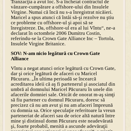
Tranzacţia a avut loc. S-a încheiat contractul de
vånzare-cumpărare a offshore-ului din Insulele
Virgine. Numai că încă nu s-a înregistrat nicăieri.
Maricel a spus atunci că întåi să-şi rezolve nu ştiu
ce probleme cu offshore-ul şi apoi să se
înregistreze. Da, offshore-ul era al lui Vîntu“, ne-a
declarat în octombrie 2006 Dumitru Costin,
referindu-se la Crown Gate Alliance Inc – Tortola,
Insulele Virgine Britanice.
SOV: N-am nicio legătură cu Crown Gate
Alliance
Vîntu a negat atunci orice legătură cu Crown Gate,
dar şi orice legătură de afaceri cu Maricel
Păcuraru. „În ultima perioadă se încearcă
acreditarea ideii că aş fi partenerul şi asociatul din
umbră al domnului Maricel Păcuraru în unele din
afacerile domniei sale. Oricåt de onorat m-aş simţi
să fiu partener cu domnul Păcuraru, doresc să
precizez că nu am avut şi nu am afaceri împreună
cu domnia sa. Orice speculaţie referitoare la vreun
parteneriat de afaceri sau de orice altă natură între
mine şi distinsul domn Păcuraru este neadevărată
şi, foarte probabil, menită a ascunde adevăraţii