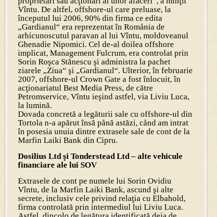
proprietari sau acţionari ai unor afaceri“, a minţit
Vîntu. De altfel, offshore-ul care preluase, la
începutul lui 2006, 90% din firma ce edita
„Gardianul“ era reprezentat în Romånia de
arhicunoscutul paravan al lui Vîntu, moldoveanul
Ghenadie Nipomici. Cel de-al doilea offshore
implicat, Management Fulcrum, era controlat prin
Sorin Roşca Stănescu şi administra la pachet
ziarele „Ziua“ şi „Gardianul“. Ulterior, în februarie
2007, offshore-ul Crown Gate a fost înlocuit, în
acţionariatul Best Media Press, de către
Petromservice, Vîntu ieşind astfel, via Liviu Luca,
la lumină.
Dovada concretă a legăturii sale cu offshore-ul din
Tortola n-a apărut însă pånă astăzi, cånd am intrat
în posesia unuia dintre extrasele sale de cont de la
Marfin Laiki Bank din Cipru.
Dosilius Ltd şi Tonderstead Ltd – alte vehicule
financiare ale lui SOV
Extrasele de cont pe numele lui Sorin Ovidiu
Vîntu, de la Marfin Laiki Bank, ascund şi alte
secrete, inclusiv cele privind relaţia cu Elbahold,
firma controlată prin intermediul lui Liviu Luca.
Astfel, dincolo de legătura identificată deja de