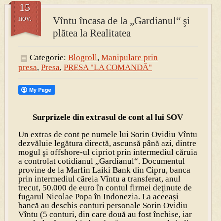
15
nov.
Vîntu încasa de la „Gardianul“ şi
PRESA
plătea la Realitatea
Permise pentru vânătoarea de porci în costume, cu gulere albe
Categorie:
Blogroll
,
Manipulare prin
presa
,
Presa
,
PRESA "LA COMANDĂ"
Surprizele din extrasul de cont al lui SOV
Un extras de cont pe numele lui Sorin Ovidiu Vîntu
dezvăluie legătura directă, ascunsă până azi, dintre
mogul şi offshore-ul cipriot prin intermediul căruia
a controlat cotidianul „Gardianul“. Documentul
provine de la Marfin Laiki Bank din Cipru, banca
prin intermediul căreia Vîntu a transferat, anul
trecut, 50.000 de euro în contul firmei deţinute de
fugarul Nicolae Popa în Indonezia. La aceeaşi
bancă au deschis conturi personale Sorin Ovidiu
Vîntu (5 conturi, din care două au fost închise, iar