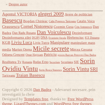
Despre autor
alegeri 2009
Agentul VICTORIA
Avere de politician
Basescu
Bogdan Chirieac
Catalin Voicu
Calin Popescu Tariceanu
Cornel Nistorescu
Ceausescu
Cozmin Gusa
Dan
Crin Antonescu
Dan Voiculescu
Badea
Dezinformare
Dan Radu Rusanu
Dezinformarea zilei
Hrebenciuc
DNA
DGIPI
ICE Dunarea
Evaziune fiscala
Liviu Luca
Manipulare
KGB
manipulare mass
Liviu Turcu
Micile secrete
media
Marius Oprea
Mircea Geoana
Patriciu
Odiseea Crescent
Omar Hayssam
proces Razvan Petrovici Dan Badea
Sorin
Realitatea Tv
Rudas Erno
SIE
Romania
Securitatea
Securitate
Ovidiu Vintu
Sorin Vintu
SRI
Sorin Rosca Stanescu
Traian Basescu
Tariceanu
Copyright © 2026
Dan Badea
- Adevaruri necesare, prin
investigatii la cheie
Designed by
Templates free
, thanks to:
Free WordPress
theme
,
LizardThemes.com
and
WordPress free themes