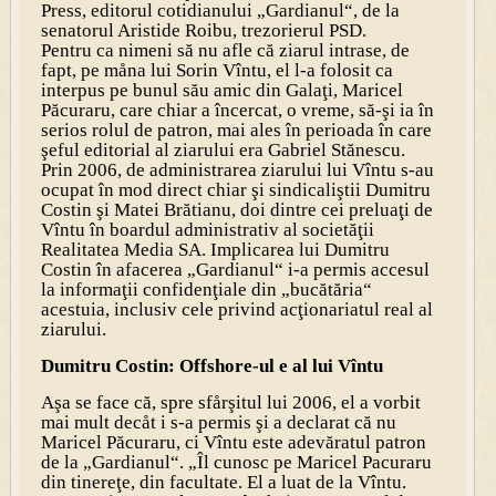
Press, editorul cotidianului „Gardianul“, de la
senatorul Aristide Roibu, trezorierul PSD.
Pentru ca nimeni să nu afle că ziarul intrase, de
fapt, pe måna lui Sorin Vîntu, el l-a folosit ca
interpus pe bunul său amic din Galaţi, Maricel
Păcuraru, care chiar a încercat, o vreme, să-şi ia în
serios rolul de patron, mai ales în perioada în care
şeful editorial al ziarului era Gabriel Stănescu.
Prin 2006, de administrarea ziarului lui Vîntu s-au
ocupat în mod direct chiar şi sindicaliştii Dumitru
Costin şi Matei Brătianu, doi dintre cei preluaţi de
Vîntu în boardul administrativ al societăţii
Realitatea Media SA. Implicarea lui Dumitru
Costin în afacerea „Gardianul“ i-a permis accesul
la informaţii confidenţiale din „bucătăria“
acestuia, inclusiv cele privind acţionariatul real al
ziarului.
Dumitru Costin: Offshore-ul e al lui Vîntu
Aşa se face că, spre sfårşitul lui 2006, el a vorbit
mai mult decåt i s-a permis şi a declarat că nu
Maricel Păcuraru, ci Vîntu este adevăratul patron
de la „Gardianul“. „Îl cunosc pe Maricel Pacuraru
din tinereţe, din facultate. El a luat de la Vîntu.