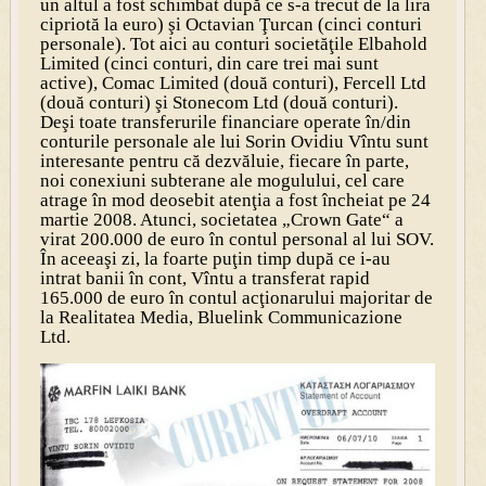
un altul a fost schimbat după ce s-a trecut de la lira
cipriotă la euro) şi Octavian Ţurcan (cinci conturi
personale). Tot aici au conturi societăţile Elbahold
Limited (cinci conturi, din care trei mai sunt
active), Comac Limited (două conturi), Fercell Ltd
(două conturi) şi Stonecom Ltd (două conturi).
Deşi toate transferurile financiare operate în/din
conturile personale ale lui Sorin Ovidiu Vîntu sunt
interesante pentru că dezvăluie, fiecare în parte,
noi conexiuni subterane ale mogulului, cel care
atrage în mod deosebit atenţia a fost încheiat pe 24
martie 2008. Atunci, societatea „Crown Gate“ a
virat 200.000 de euro în contul personal al lui SOV.
În aceeaşi zi, la foarte puţin timp după ce i-au
intrat banii în cont, Vîntu a transferat rapid
165.000 de euro în contul acţionarului majoritar de
la Realitatea Media, Bluelink Communicazione
Ltd.