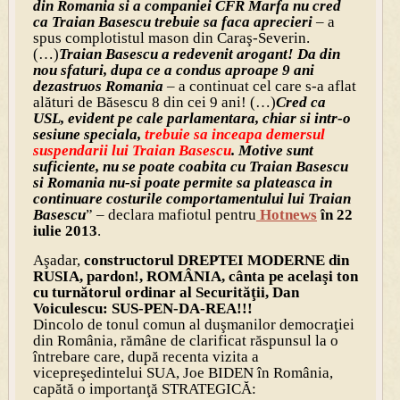
din Romania si a companiei CFR Marfa nu cred
ca Traian Basescu trebuie sa faca aprecieri
– a
spus complotistul mason din Caraş-Severin.
(…)
Traian Basescu a redevenit arogant! Da din
nou sfaturi, dupa ce a condus aproape 9 ani
dezastruos Romania
– a continuat cel care s-a aflat
alături de Băsescu 8 din cei 9 ani! (…)
Cred ca
USL, evident pe cale parlamentara, chiar si intr-o
sesiune speciala,
trebuie sa inceapa demersul
suspendarii lui Traian Basescu
. Motive sunt
suficiente, nu se poate coabita cu Traian Basescu
si Romania nu-si poate permite sa plateasca in
continuare costurile comportamentului lui Traian
Basescu
” – declara mafiotul pentru
Hotnews
în 22
iulie 2013
.
Aşadar,
constructorul DREPTEI MODERNE din
RUSIA, pardon!, ROMÂNIA, cânta pe acelaşi ton
cu turnătorul ordinar al Securităţii, Dan
Voiculescu: SUS-PEN-DA-REA!!!
Dincolo de tonul comun al duşmanilor democraţiei
din România, rămâne de clarificat răspunsul la o
întrebare care, după recenta vizita a
vicepreşedintelui SUA, Joe BIDEN în România,
capătă o importanţă STRATEGICĂ: