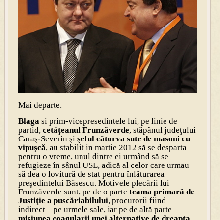
Mai departe.
Blaga
si prim-vicepresedintele lui, pe linie de
partid,
cetăţeanul Frunzăverde
, stăpânul judeţului
Caraş-Severin şi
şeful câtorva sute de masoni cu
vipuşcă
, au stabilit in martie 2012 să se desparta
pentru o vreme, unul dintre ei urmând să se
refugieze în sânul USL, adică al celor care urmau
să dea o lovitură de stat pentru înlăturarea
preşedintelui Băsescu. Motivele plecării lui
Frunzăverde sunt, pe de o parte
teama primară de
Justiţie a puscăriabilului
, procurorii fiind –
indirect – pe urmele sale, iar pe de altă parte
misiunea coagularii unei alternative de dreapta