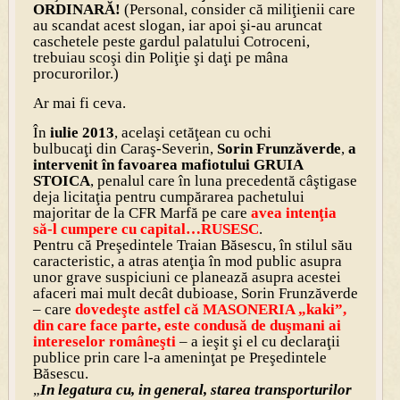
ORDINARĂ!
(Personal, consider că miliţienii care
au scandat acest slogan, iar apoi şi-au aruncat
caschetele peste gardul palatului Cotroceni,
trebuiau scoşi din Poliţie şi daţi pe mâna
procurorilor.)
Ar mai fi ceva.
În
iulie 2013
, acelaşi cetăţean cu ochi
bulbucaţi din Caraş-Severin,
Sorin Frunzăverde
,
a
intervenit în favoarea mafiotului GRUIA
STOICA
, penalul care în luna precedentă câştigase
deja licitaţia pentru cumpărarea pachetului
majoritar de la CFR Marfă pe care
avea intenţia
să-l cumpere cu capital…RUSESC
.
Pentru că Preşedintele Traian Băsescu, în stilul său
caracteristic, a atras atenţia în mod public asupra
unor grave suspiciuni ce planează asupra acestei
afaceri mai mult decât dubioase, Sorin Frunzăverde
– care
dovedeşte astfel că MASONERIA „kaki”,
din care face parte, este condusă de duşmani ai
intereselor româneşti
– a ieşit şi el cu declaraţii
publice prin care l-a ameninţat pe Preşedintele
Băsescu.
„
In legatura cu, in general, starea transporturilor