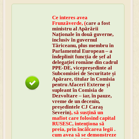
Ce interes avea
Frunzăverde, (
care a fost
ministru al Apărării
Naţionale în două guverne,
inclusiv în guvernul
Tăriceanu, plus membru în
Parlamentul European – a
îndeplinit funcția de șef al
delegației române din cadrul
PPE-DE, vicepreședinte al
Subcomisiei de Securitate și
Apărare, titular în Comisia
pentru Afaceri Externe și
supleant în Comisia de
Dezvoltare – iar, în pauze,
vreme de un deceniu,
preşedintele CJ Caraş
Severin
), să susţină un
mafiot care folosind capital
RUSESC, intenţiona să
preia, prin încălcarea legii .
cum avea să se demonstreze