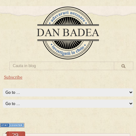
Subscribe
Prima mea carte publicata (Nemira)
Averea Presedintelui: prima lucrare despre controversatele
conturi secrete ale Securitatii.
29