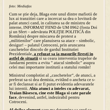
foto: Mediafax
Cum se ştie deja, Blaga este unul dintre mafiotii de
lux ai tranzitiei care a incercat sa dea o lovitură de
palat atunci cand, in calitatea sa de ministru de
interne, INFORMAT FIIND de UM 0962 (fosta Doi
şi un Sfert – adevărata POLIŢIE POLITICĂ din
România) despre miscarea de protest a
„militienilor” care planuisera sa atace – simbolic,
desigur! – palatul Cotroceni, prin aruncarea
caschetelor dincolo de gardul Institutiei
Prezidentiale,
a refuzat sa ia masurile firesti in
astfel de situatii
si sa ceara interventia trupelor de
Jandarmi pentru a evita ” atacul simbolic” asupra
celei mai importante institutii a statului român!
Ministrul complotist al „caschetelor”, de atunci, a
preferat sa-si dea demisia, evitând o ancheta ce s-
ar fi declansat si ar fi putut evidentia adevaratele
lui intentii.
Abia atunci a inteles cu adevarat,
Traian Băsescu, cine este Blaga si cate parale
face
, devenind, astfel, indezirabil pentru
Cotroceni.
Al doilea element
care ma determina sa cred ca