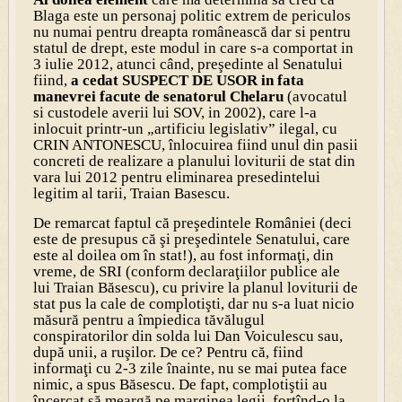
Blaga este un personaj politic extrem de periculos
nu numai pentru dreapta românească dar si pentru
statul de drept, este modul in care s-a comportat in
3 iulie 2012, atunci când, preşedinte al Senatului
fiind,
a cedat SUSPECT DE USOR in fata
manevrei facute de senatorul Chelaru
(avocatul
si custodele averii lui SOV, in 2002), care l-a
inlocuit printr-un „artificiu legislativ” ilegal, cu
CRIN ANTONESCU, înlocuirea fiind unul din pasii
concreti de realizare a planului loviturii de stat din
vara lui 2012 pentru eliminarea presedintelui
legitim al tarii, Traian Basescu.
De remarcat faptul că preşedintele României (deci
este de presupus că şi preşedintele Senatului, care
este al doilea om în stat!), au fost informaţi, din
vreme, de SRI (conform declaraţiilor publice ale
lui Traian Băsescu), cu privire la planul loviturii de
stat pus la cale de complotişti, dar nu s-a luat nicio
măsură pentru a împiedica tăvălugul
conspiratorilor din solda lui Dan Voiculescu sau,
după unii, a ruşilor. De ce? Pentru că, fiind
informaţi cu 2-3 zile înainte, nu se mai putea face
nimic, a spus Băsescu. De fapt, complotiştii au
încercat să meargă pe marginea legii, forţînd-o la