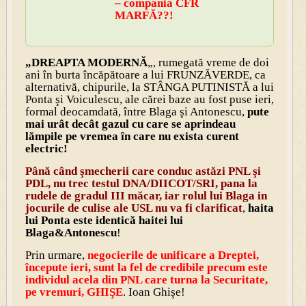
– compania CFR
MARFĂ??!
„DREAPTA MODERNĂ
„, rumegată vreme de doi
ani în burta încăpătoare a lui FRUNZĂVERDE, ca
alternativă, chipurile, la STÂNGA PUTINISTĂ a lui
Ponta şi Voiculescu, ale cărei baze au fost puse ieri,
formal deocamdată, între Blaga şi Antonescu,
pute
mai urât decât gazul cu care se aprindeau
lămpile pe vremea în care nu exista curent
electric!
Până când şmecherii care conduc astăzi PNL şi
PDL, nu trec testul DNA/DIICOT/SRI, pana la
rudele de gradul III măcar, iar rolul lui Blaga in
jocurile de culise ale USL nu va fi clarificat
,
haita
lui Ponta este identică haitei lui
Blaga&Antonescu
!
Prin urmare,
negocierile de unificare a Dreptei,
începute ieri, sunt la fel de credibile precum este
individul acela din PNL care turna la Securitate,
pe vremuri, GHIŞE
. Ioan Ghişe!