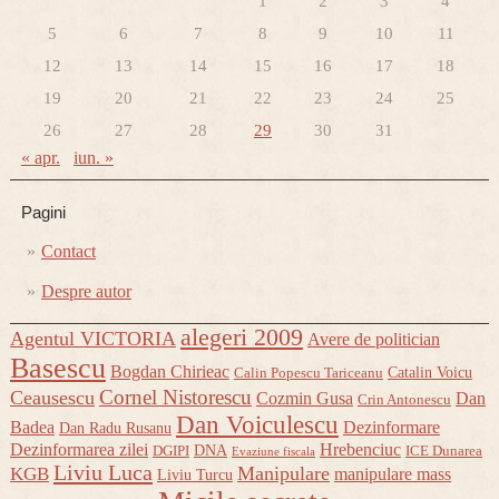
1
2
3
4
5
6
7
8
9
10
11
12
13
14
15
16
17
18
19
20
21
22
23
24
25
26
27
28
29
30
31
« apr.
iun. »
Pagini
Contact
Despre autor
alegeri 2009
Agentul VICTORIA
Avere de politician
Basescu
Bogdan Chirieac
Catalin Voicu
Calin Popescu Tariceanu
Cornel Nistorescu
Ceausescu
Cozmin Gusa
Dan
Crin Antonescu
Dan Voiculescu
Badea
Dezinformare
Dan Radu Rusanu
Dezinformarea zilei
Hrebenciuc
DNA
DGIPI
ICE Dunarea
Evaziune fiscala
Liviu Luca
Manipulare
KGB
manipulare mass
Liviu Turcu