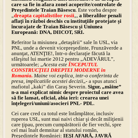
care sa fie in afara zonei acoperite/controlate de
Preşedintele Traian Băsescu
. Este vorba despre
„
dreapta capitalistilor rosii
„,
a liberalilor penali
aflaţi în război deschis cu instituţiile protejate şi
încurajate de Traian Băsescu şi Uniunea
Europeană: DNA, DIICOT, SRI.
Referitor la misiunea „detaşării” sale în USL, via
PNL, unde a devenit vicepreşedinte, Frunzăverde a
anunţat, ATENŢIE!, într-o declaraţie făcută la
sfârşitul lui martie 2012 pentru „ADEVĂRUL”,
următoarele; „
Acesta este
ÎNCEPUTUL
CONSTRUCŢIEI DREPTEI MODERNE in
Romania.
Maine voi explica, intr-o conferinta de
presa, implicatiile acestei decizii
„- a spus atunci
mafiotul „kaki” din Caraş Severin.
Sigur, „mâine”
n-a mai explicat nimic despre proiectul care avea
să fie lansat, oficial, abia ieri: crearea unei
înţelegeri/uniuni/asocieri PNL- PDL
.
Cei care cred ca totul este întâmplător, inclusiv
ruperea USL, sunt mai naivi chiar şi decât miliţienii
care ţipau, precum cumpărătorii de fier vechi, spre
cel mai înalt demnitar al statului român,
Preşedintele României:
IEŞI AFARĂ, JAVRĂ