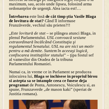
maximum, sau, acolo unde lipsea, folosind arma
ordonanţelor de urgenţă. Alea iacta est!…
Întrebarea
este însă
de cât timp ştia Vasile Blaga
de lovitura de stat?
Când îl informase
Frunzăverde, vechiul său prieten?!!
„
Este lovitură de stat
– se plângea atunci Blaga, in
plenul Parlamentului.
USL convoacă sesiune
extraordinară încălcând Constituţia şi
regulamentul Senatului. USL nu are nici un motiv
pentru a mă demite. Suntem în aceeaşi logică,
confiscarea instituţiilor statului
” – ţipa fostul sef
al vamesilor din Oradea de la tribuna
Parlamentului Romaniei.
Numai ca, in vreme ce in Parlament se producea
inlocuirea lui,
Blaga se inchisese in propriul birou
si astepta sa se intample ceea ce fusese deja
programat
de Ponta, Antonescu, Voiculescu si, as
spune, Frunzaverde „de mason kaki” (speriat de
Justitia romana).