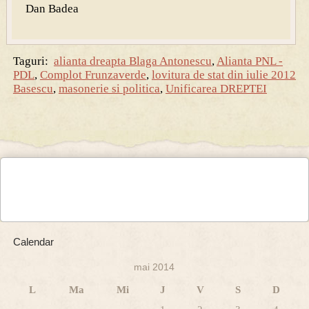
Dan Badea
Taguri:
alianta dreapta Blaga Antonescu
,
Alianta PNL -
PDL
,
Complot Frunzaverde
,
lovitura de stat din iulie 2012
Basescu
,
masonerie si politica
,
Unificarea DREPTEI
Calendar
mai 2014
L
Ma
Mi
J
V
S
D