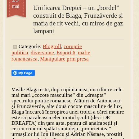
mai
Unificarea Dreptei – un „bordel”
construit de Blaga, Frunzăverde şi
PRESA
Permise pentru vânătoarea de porci în costume, cu gulere albe
mafia de rit vechi, cu miros de gaz
lampant
Categorie:
Blogroll
,
coruptie
politica
,
diversiune
,
Export 6
,
mafie
romaneasca
,
Manipulare prin presa
Vasile Blaga este, dupa opinia mea, una dintre cele
mai mari „cocote masculine” din „dreapta”
spectrului politic romanesc. Alături de Antonescu
şi Frunzăverde, alte două cocote masculine de lux,
Blaga încearcă încropirea unei troici a cărei menire
este să păcălească electoratul şcolit (deci DE
DREAPTA) din ţara asta, pentru că analfabeţii şi
cei cu creierul spălat sunt deja „proprietatea”
urmaşilor lui Ion Iliescu şi Adrian Năstase, prostiti