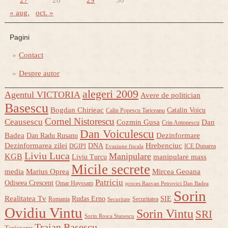
« aug.
oct. »
Pagini
Contact
Despre autor
alegeri 2009
Agentul VICTORIA
Avere de politician
Basescu
Bogdan Chirieac
Catalin Voicu
Calin Popescu Tariceanu
Cornel Nistorescu
Ceausescu
Cozmin Gusa
Dan
Crin Antonescu
Dan Voiculescu
Badea
Dezinformare
Dan Radu Rusanu
Dezinformarea zilei
Hrebenciuc
DNA
DGIPI
ICE Dunarea
Evaziune fiscala
Liviu Luca
Manipulare
KGB
manipulare mass
Liviu Turcu
Micile secrete
media
Marius Oprea
Mircea Geoana
Patriciu
Odiseea Crescent
Omar Hayssam
proces Razvan Petrovici Dan Badea
Sorin
Realitatea Tv
Rudas Erno
SIE
Romania
Securitatea
Securitate
Ovidiu Vintu
Sorin Vintu
SRI
Sorin Rosca Stanescu
Traian Basescu