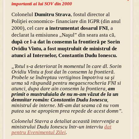
importanti ai lui SOV din 2000
Colonelul
Dumitru Strava
, fostul director al
Poliţiei economico- financiare din IGPR (din anul
2000), cel care
a instrumentat dosarul FNI
, a
declarat la emisiunea „Naşul” din seara asta că,
după ce l-a dat în consemn la frontieră pe Sorin
Ovidiu Vîntu, a fost muştruluit de ministrul de
atunci al Internelor, Constantin Dudu Ionescu.
„Totul s-a deteriorat în momentul în care dl. Sorin
Ovidiu Vîntu a fost dat în consemn la frontieră.
Probele se îndreptau vertiginos împotriva sa şi
urma să răspundă pentru megaescrocheria FNI si
atunci, dupa dare ain consemn la frontiera,
am
primit o mustruluiala de nu m-am văzut de la un
demnitar român: Constantin Dudu Ionescu
,
ministrul de interne. Mi-am dat seama că nu vom
putea sa ne apropiem prea repede de acest domn”.
Colonelul Stavra a detaliat această intervenţie a
ministrului Dudu Ionescu într-un interviu
dat
pentru Evenimentul Zilei
.