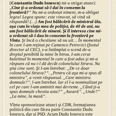
(
Constantin Dudu Ionescu
) mi-a strigat atunci:
„
Cine ţi-a ordonat să-l dai în consemn la
frontieră?
” Nu mi-a ordonat nimeni, m-a obligat
legea! Legea spune: este vinovat, să vină să
răspundă! (…)
Am fost bălăcărit de ministrul ăla,
aşa cum în viaţa mea de poliţist, de 40 de ani, nu
am fost bălăcărit de nimeni. Şi îl interesa cine mi-
a ordonat să-l dau în consemn la frontieră pe
Vîntu
. Şi încă o chestiune să nu uit… În momentul
în care l-am reţinut pe Camenco Petrovici (fostul
director al CEC), s-a întâmplat o scenă de-a
dreptul penibilă la mine în birou. I-am cerut
buletinul în momentul în care a fost adus şi mi-a
răspuns că nu i-l dă decât colonelului Strava. Nu
ştia cine sunt. Şi l-am întrebat: „De ce doar
colonelului Strava?”. „Pentru că aşa mi-a spus dl
ministru”, a venit răspunsul. „Care ministru
domnule?”, l-am întrebat. Iar el l-a nominalizat pe
cel pe care l-am aminitit mai devreme. „Când ţi-a
spus domnule chestia asta?” „Aseară”. „Unde?”
„La mine, la masă”
.
Vîntu sponsorizase atunci şi CDR, formaţiunea
politică din care făcea parte Constantin Dudu
Ionescu, dar şi PSD. Acum Dudu Ionescu este