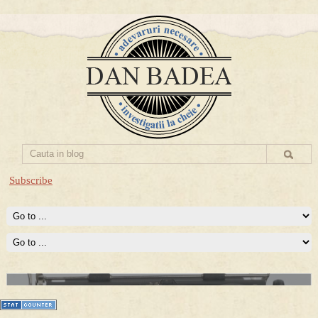
Subscribe
Prima mea carte publicata (Nemira)
Averea Presedintelui: prima lucrare despre controversatele
conturi secrete ale Securitatii.