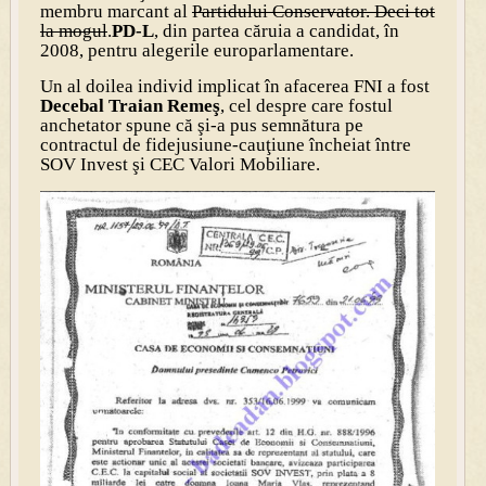
membru marcant al
Partidului Conservator. Deci tot
la mogul
.
PD-L
, din partea căruia a candidat, în
2008, pentru alegerile europarlamentare.
Un al doilea individ implicat în afacerea FNI a fost
Decebal Traian Remeş
, cel despre care fostul
anchetator spune că şi-a pus semnătura pe
contractul de fidejusiune-cauţiune încheiat între
SOV Invest şi CEC Valori Mobiliare.