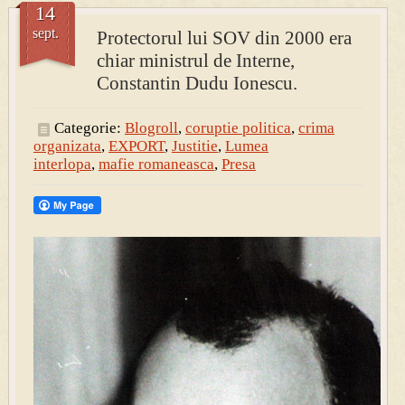
14
sept.
Protectorul lui SOV din 2000 era
PRESA
chiar ministrul de Interne,
Permise pentru vânătoarea de porci în costume, cu gulere albe
Constantin Dudu Ionescu.
Categorie:
Blogroll
,
coruptie politica
,
crima
organizata
,
EXPORT
,
Justitie
,
Lumea
interlopa
,
mafie romaneasca
,
Presa