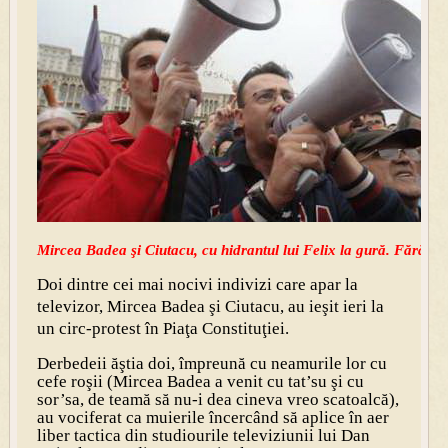
Mircea Badea şi Ciutacu, cu hidrantul lui Felix la gură. Fără bat
Doi dintre cei mai nocivi indivizi care apar la
televizor, Mircea Badea şi Ciutacu, au ieşit ieri la
un circ-protest în Piaţa Constituţiei.
Derbedeii ăştia doi, împreună cu neamurile lor cu
cefe roşii (Mircea Badea a venit cu tat’su şi cu
sor’sa, de teamă să nu-i dea cineva vreo scatoalcă),
au vociferat ca muierile încercând să aplice în aer
liber tactica din studiourile televiziunii lui Dan