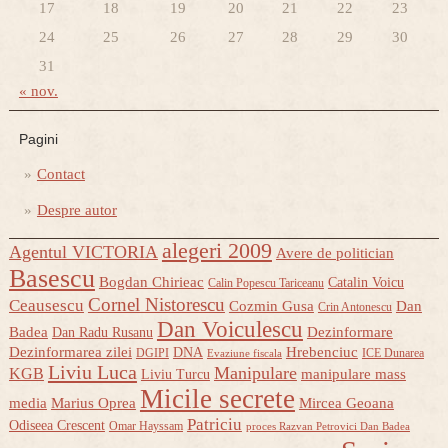
17
18
19
20
21
22
23
24
25
26
27
28
29
30
31
« nov.
Pagini
Contact
Despre autor
alegeri 2009
Agentul VICTORIA
Avere de politician
Basescu
Bogdan Chirieac
Catalin Voicu
Calin Popescu Tariceanu
Cornel Nistorescu
Ceausescu
Cozmin Gusa
Dan
Crin Antonescu
Dan Voiculescu
Badea
Dezinformare
Dan Radu Rusanu
Dezinformarea zilei
Hrebenciuc
DNA
DGIPI
ICE Dunarea
Evaziune fiscala
Liviu Luca
Manipulare
KGB
manipulare mass
Liviu Turcu
Micile secrete
media
Marius Oprea
Mircea Geoana
Patriciu
Odiseea Crescent
Omar Hayssam
proces Razvan Petrovici Dan Badea