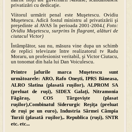
privatizări cu dedicaţie.
Viitorul urmărit penal este Muşetescu. Ovidiu
Muşetescu. Adică fostul ministru al privatizării şi
preşedinte al AVAS în perioada 2001-2004.(
Foto:
Ovidiu Muşetescu, surprins în flagrant, alături de
ciutacul Victor)
Întâmplător, sau nu, măsura vine dupa un schimb
de replici televizate între realizatorul tv Radu
Moraru, un profesionist veritabil, şi Victor Ciutacu,
un tonomat din hala lui Dan Voiculescu.
Printre jafurile marca Muşetescu sunt
următoarele: ARO, Rafo Oneşti, IPRS Băneasa,
ALRO Slatina (plasată ruşilor), ALPROM SA
(preluat de ruşi), SIDEX Galaţi, Nitramonia
Făgăraş, COS Târgovişte (plasat
ruşilor),Combinatul Siderurgic Reşiţa (preluat
de ruşi pe un euro), Industria Sârmei Câmpia
Turzii (plasată ruşilor),. Republica (ruşi), SNTR
etc. etc...