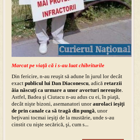
Marcat pe viaţă că i s-au luat chibriturile
Din fericire, n-au reuşit să adune în jurul lor decât
exact
publicul lui Dan Diaconescu
, adică
retarzii
ăia născuţi ca urmare a unor avorturi nereuşite
.
Astfel, Badea şi Ciutacu n-au adus cu ei, în piaţă,
decât nişte bizoni, asemanatori unor
aurolaci ieşiţi
de prin canale ca să tragă din pungă
, unor
beţivani tocmai ieşiţi de la mustărie, unde s-au
cinstit cu nişte secărică, şi, cum s...