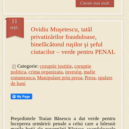
Citeste mai mult
11
sept.
Ovidiu Muşetescu, tatăl
privatizărilor frauduloase,
binefăcătorul ruşilor şi şeful
ciutacilor – verde pentru PENAL
Categorie:
coruptie justitie
,
coruptie
politica
,
crima organizata
,
investig
,
mafie
romaneasca
,
Manipulare prin presa
,
Presa
,
spalare
de bani
Preşedintele Traian Băsescu a dat verde pentru
începerea urmăririi penale a celui care a înlesnit
marile hoţii ale guvernării Năstase, scandaloasele