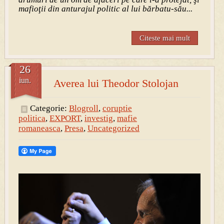
mafioţii din anturajul politic al lui bărbatu-său...
Citeste mai mult
26
iun.
Averea lui Theodor Stolojan
Categorie:
Blogroll
,
coruptie
politica
,
EXPORT
,
investig
,
mafie
romaneasca
,
Presa
,
Uncategorized