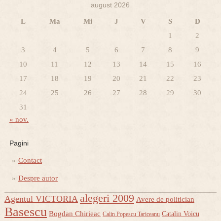
august 2026
L
Ma
Mi
J
V
S
D
1
2
3
4
5
6
7
8
9
10
11
12
13
14
15
16
17
18
19
20
21
22
23
24
25
26
27
28
29
30
31
« nov.
Pagini
Contact
Despre autor
alegeri 2009
Agentul VICTORIA
Avere de politician
Basescu
Bogdan Chirieac
Catalin Voicu
Calin Popescu Tariceanu