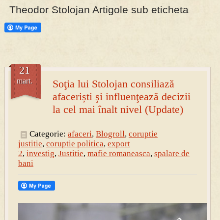
Theodor Stolojan Artigole sub eticheta
PRESA
Permise pentru vânătoarea de porci în costume, cu gulere albe
21
mart.
Soţia lui Stolojan consiliază
afaceriști şi influenţează decizii
la cel mai înalt nivel (Update)
Categorie:
afaceri
,
Blogroll
,
coruptie
justitie
,
coruptie politica
,
export
2
,
investig
,
Justitie
,
mafie romaneasca
,
spalare de
bani