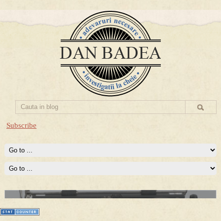
Subscribe
Prima mea carte publicata (Nemira)
Averea Presedintelui: prima lucrare despre controversatele
conturi secrete ale Securitatii.