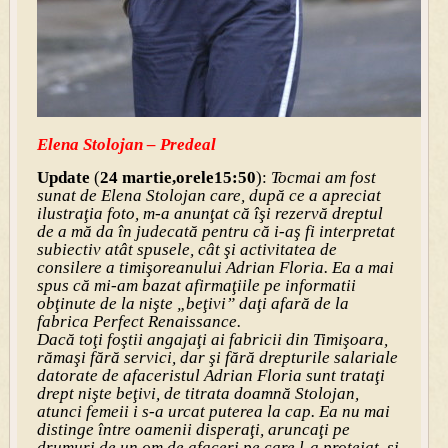
Elena Stolojan – Predeal
Update
(
24 martie,orele15:50
):
Tocmai am fost
sunat de Elena Stolojan care, după ce a apreciat
ilustraţia foto, m-a anunţat că îşi rezervă dreptul
de a mă da în judecată pentru că i-aş fi interpretat
subiectiv atât spusele, cât şi activitatea de
consilere a timişoreanului Adrian Floria. Ea a mai
spus că mi-am bazat afirmaţiile pe informatii
obţinute de la nişte „beţivi” daţi afară de la
fabrica Perfect Renaissance.
Dacă toţi foştii angajaţi ai fabricii din Timişoara,
rămaşi fără servici, dar şi fără drepturile salariale
datorate de afaceristul Adrian Floria sunt trataţi
drept nişte beţivi, de titrata doamnă Stolojan,
atunci femeii i s-a urcat puterea la cap. Ea nu mai
distinge între oamenii disperaţi, aruncaţi pe
drumuri de un om de afaceri pe care l-a protejat, şi